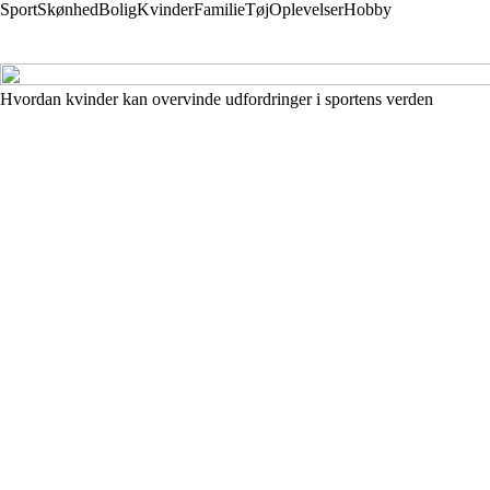
Sport
Skønhed
Bolig
Kvinder
Familie
Tøj
Oplevelser
Hobby
Hvordan kvinder kan overvinde udfordringer i sportens verden