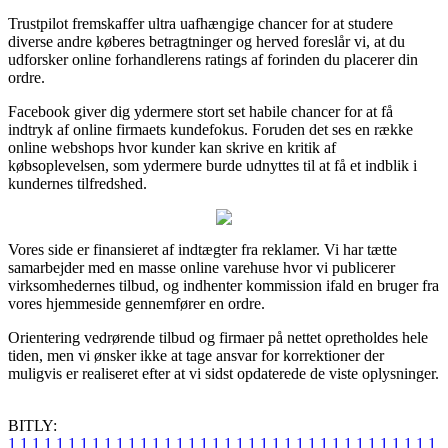
Trustpilot fremskaffer ultra uafhængige chancer for at studere
diverse andre køberes betragtninger og herved foreslår vi, at du
udforsker online forhandlerens ratings af forinden du placerer din
ordre.
Facebook giver dig ydermere stort set habile chancer for at få
indtryk af online firmaets kundefokus. Foruden det ses en række
online webshops hvor kunder kan skrive en kritik af
købsoplevelsen, som ydermere burde udnyttes til at få et indblik i
kundernes tilfredshed.
Vores side er finansieret af indtægter fra reklamer. Vi har tætte
samarbejder med en masse online varehuse hvor vi publicerer
virksomhedernes tilbud, og indhenter kommission ifald en bruger fra
vores hjemmeside gennemfører en ordre.
Orientering vedrørende tilbud og firmaer på nettet opretholdes hele
tiden, men vi ønsker ikke at tage ansvar for korrektioner der
muligvis er realiseret efter at vi sidst opdaterede de viste oplysninger.
BITLY:
1
1
1
1
1
1
1
1
1
1
1
1
1
1
1
1
1
1
1
1
1
1
1
1
1
1
1
1
1
1
1
1
1
1
1
1