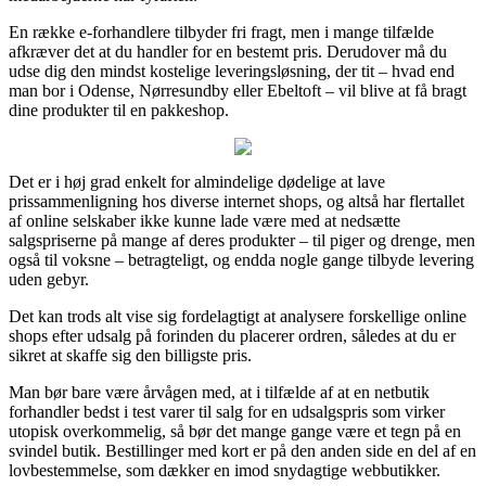
En række e-forhandlere tilbyder fri fragt, men i mange tilfælde
afkræver det at du handler for en bestemt pris. Derudover må du
udse dig den mindst kostelige leveringsløsning, der tit – hvad end
man bor i Odense, Nørresundby eller Ebeltoft – vil blive at få bragt
dine produkter til en pakkeshop.
Det er i høj grad enkelt for almindelige dødelige at lave
prissammenligning hos diverse internet shops, og altså har flertallet
af online selskaber ikke kunne lade være med at nedsætte
salgspriserne på mange af deres produkter – til piger og drenge, men
også til voksne – betragteligt, og endda nogle gange tilbyde levering
uden gebyr.
Det kan trods alt vise sig fordelagtigt at analysere forskellige online
shops efter udsalg på forinden du placerer ordren, således at du er
sikret at skaffe sig den billigste pris.
Man bør bare være årvågen med, at i tilfælde af at en netbutik
forhandler bedst i test varer til salg for en udsalgspris som virker
utopisk overkommelig, så bør det mange gange være et tegn på en
svindel butik. Bestillinger med kort er på den anden side en del af en
lovbestemmelse, som dækker en imod snydagtige webbutikker.