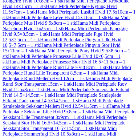
Kongefrø Hvid 10x8cm – 1 stk
Hama Midi Perleplade Krokodille
Hvid 14x15cm – 1 stk
Hama Midi Perleplade Kylling Hvid
11,5x7cm – 1 stk
Hama Midi Perleplade Lastbil Hvid 17,5x10cm – 1
stk
Hama Midi Perleplade Løve Hvid 15x11cm – 1 stk
Hama Midi
Perleplade Mus Hvid 9,5x8cm – 1 stk
Hama Midi Perleplade
Næsehorn Hvid 16x9cm – 1 stk
Hama Midi Perleplade Papegøje
Hvid 9,5×8,5cm – 1 stk
Hama Midi Perleplade Pige Hvid
12,5×7,5cm – 1 stk
Hama Midi Perleplade Pingvin Lille Hvid
10,5×7,5cm – 1 stk
Hama Midi Perleplade Pingvin Stor Hvid
15x11cm – 1 stk
Hama Midi Perleplade Pony Hvid 9,5×8,5cm – 1
stk
Hama Midi Perleplade Prinsesse Lille Hvid 10×6,5cm – 1
stk
Hama Midi Perleplade Prinsesse Stor Hvid 16,5×11,5cm – 1
stk
Hama Midi Perleplade Rund Lille Hvid 8cm – 1 stk
Hama Midi
Perleplade Rund Lille Transparent 8,5cm – 1 stk
Hama Midi
Perleplade Rund Mellem Hvid 12cm – 1 stk
Hama Midi Perleplade
Rund Stor Transparent 15cm – 1 stk
Hama Midi Perleplade Ræv
Hvid 11,5x8cm – 1 stk
Hama Midi Perleplade Samleplade Firkant
Hvid 14,5×14,5cm – 1 stk
Hama Midi Perleplade Samleplade
Firkant Transparent 14,5×14,5cm – 1 st
Hama Midi Perleplade
Samleplade Sekskant Mellem Hvid 12,5×11,5cm – 1 s
Hama Midi
Perleplade Sekskant Lille Hvid 9x8cm – 1 stk
Hama Midi Perleplade
Sekskant Lille Transparent 8x9cm – 1 stk
Hama Midi Perleplade
Sekskant Stor Hvid 16,5×14,5cm – 1 stk
Hama Midi Perleplade
Sekskant Stor Transparent 16,5×14,5cm – 1 stk
Hama Midi
Perleplade Sommerfugl Hvid 10,5x8cm – 1 stk
Hama Midi