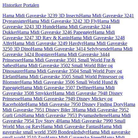
Historiker Portalen
Hama Midi Gaveæske 3239 3D Insects
Hama Midi Gaveæske 3241
Dyreansigter
Hama Midi Gaveæske 3242 3D Fly
Hama Midi
Gaveæske 3243 3D Hunde
Hama Midi Gaveæske 3244
Dukker
Hama Midi Gaveæske 3246 Papegøjer
Hama Midi
Gaveæske 3247 3D Ræv & Kanin
Hama Midi Gaveæske 3248
Alfer
Hama Midi Gaveæske 3249 Havdyr
Hama Midi Gaveæske
3250 3D Dino
Hama Midi Gaveæske 3414 Selvlysende
Hama Midi
Gaveæske 3424 Bogstaver
Hama Midi Gaveæske 3444
Prinsesser
Hama Midi Gaveæske 3501 Small World Frø &
Søhest
Hama Midi Gaveæske 3502 Small World Biler og
Dinosaurer
Hama Midi Gaveæske 3504 Small World Pony og
Elefant
Hama Midi Gaveæske 3505 Small World Prinsesser og
Blomster
Hama Midi Gaveæske 3506 Small World Hund &
Papegøje
Hama Midi Gaveæske 3507 Delfiner
Hama Midi
Gaveæske 3508 Smykker
Hama Midi Gaveæske 7948 Disney
Prinsesse
Hama Midi Gaveæske 7949 Disney Mickey og
Racerholdet
Hama Midi Gaveæske 7950 Disney Finding Dory
Hama
Midi Gaveæske 7951 Disney Biler 3
Hama Midi Gaveæske 7952
Gurli Gris
Hama Midi Gaveæske 7953 Pyjamasheltene
Hama Midi
Gaveæske 7954 Toy Story 4
Hama Midi Gaveæske 7990 Small
World Mus og Ræv
Hama Midi Gaveæske Fantasi
Hama Midi
gaveæske small world 3509 Bondegårdsdyr
Hama Midi gaveæske
small world 3510 Zoo
Hama Midi Gaveæske Speed
Hama Midi