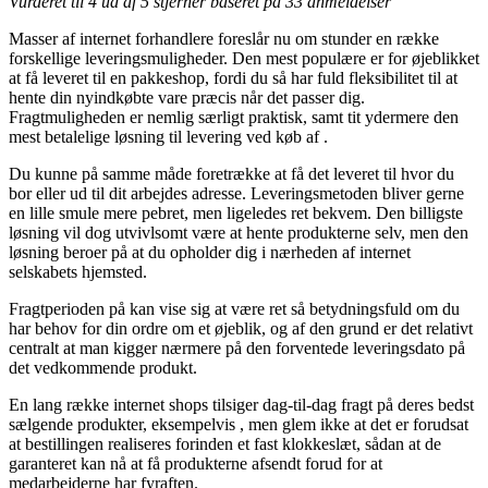
Vurderet til
4
ud af 5 stjerner baseret på
33
anmeldelser
Masser af internet forhandlere foreslår nu om stunder en række
forskellige leveringsmuligheder. Den mest populære er for øjeblikket
at få leveret til en pakkeshop, fordi du så har fuld fleksibilitet til at
hente din nyindkøbte vare præcis når det passer dig.
Fragtmuligheden er nemlig særligt praktisk, samt tit ydermere den
mest betalelige løsning til levering ved køb af .
Du kunne på samme måde foretrække at få det leveret til hvor du
bor eller ud til dit arbejdes adresse. Leveringsmetoden bliver gerne
en lille smule mere pebret, men ligeledes ret bekvem. Den billigste
løsning vil dog utvivlsomt være at hente produkterne selv, men den
løsning beroer på at du opholder dig i nærheden af internet
selskabets hjemsted.
Fragtperioden på kan vise sig at være ret så betydningsfuld om du
har behov for din ordre om et øjeblik, og af den grund er det relativt
centralt at man kigger nærmere på den forventede leveringsdato på
det vedkommende produkt.
En lang række internet shops tilsiger dag-til-dag fragt på deres bedst
sælgende produkter, eksempelvis , men glem ikke at det er forudsat
at bestillingen realiseres forinden et fast klokkeslæt, sådan at de
garanteret kan nå at få produkterne afsendt forud for at
medarbejderne har fyraften.