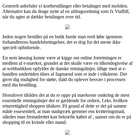
Generelt anbefaler vi kortbestillinger eller betalinger med mobilen.
Alternativt kan du drage nytte af en afdragsordning som fx ViaBill,
når du agter at dække betalingen over tid.
Inden nogen bestiller på en butik burde man reelt løbe igennem
forhandlerens handelsbetingelser, det er dog for det meste ikke
specielt ophidsende.
En nem løsning kunne være at kigge om online forretningen er
medlem af e-mærket, grundet at det skulle være en tilkendegivelse af
at webbutikken opfylder de danske retningslinjer, tillige med at e-
handlen undertiden tilses af fagmænd som er inde i vilkårene. Det
giver dig mulighed for støtte, ifald du oplever besvær i processen
med din bestilling.
Herudover tilrådes det at du er oppe på mærkerne omkring de mest
essentielle retningslinjer der er gældende for ordren, f.eks. hvilken
returrettighed shoppen tilsikrer. På grund af dette er det på samme
måde essesentielt, at man stadigvæk gemmer ens kvitteringsmail,
således man fremadrettet kan bekræfte købet af , uanset om du er på
shopping til en kvinde eller mand.