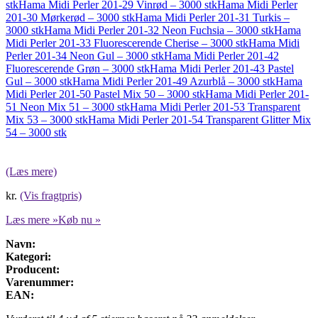
stk
Hama Midi Perler 201-29 Vinrød – 3000 stk
Hama Midi Perler
201-30 Mørkerød – 3000 stk
Hama Midi Perler 201-31 Turkis –
3000 stk
Hama Midi Perler 201-32 Neon Fuchsia – 3000 stk
Hama
Midi Perler 201-33 Fluorescerende Cherise – 3000 stk
Hama Midi
Perler 201-34 Neon Gul – 3000 stk
Hama Midi Perler 201-42
Fluorescerende Grøn – 3000 stk
Hama Midi Perler 201-43 Pastel
Gul – 3000 stk
Hama Midi Perler 201-49 Azurblå – 3000 stk
Hama
Midi Perler 201-50 Pastel Mix 50 – 3000 stk
Hama Midi Perler 201-
51 Neon Mix 51 – 3000 stk
Hama Midi Perler 201-53 Transparent
Mix 53 – 3000 stk
Hama Midi Perler 201-54 Transparent Glitter Mix
54 – 3000 stk
(Læs mere)
kr.
(Vis fragtpris)
Læs mere »
Køb nu »
Navn:
Kategori:
Producent:
Varenummer:
EAN: