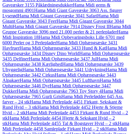
Gaveæsker 3155 Påklædningsdukker
Hama Midi gems &
mosgommi 4901
Hama Midi Giant Gaveæske 3063 Ass. figurer
Lyserød
Hama Midi Gigant Gaveæske 3041 Safari
Hama Midi
Gigant Gaveæske 3043 Feer
Hama Midi Gigant Gaveæske 3044
Multi
Hama Midi Gigant Gaveæske 7914 Disney Frost II
Hama Midi
Gruppe Gaveæske 3096 med 21.000 perler & 21 perleplader
Hama
Midi Inspiration 18
Hama Midi Opbevaringsboks Lille 6701 med
6000 Perler og 3 Perleplader
Hama Midi Ophængsæske 3431
Havfruer
Hama Midi Ophængsæske 3433 Hund & Kat
Hama Midi
Ophængsæske 3434 Disney Dino World
Hama Midi Ophængsæske
3435 Delfiner
Hama Midi Ophængsæske 3437 Jul
Hama Midi
Ophængsæske 3438 Kærlighed
Hama Midi Ophængsæske 3439
Uhyggelig
Hama Midi Ophængsæske 3441 Udrykning
Hama Midi
Ophængsæske 3442 Cirkus
Hama Midi Ophængsæske 3443
Alpakaer
Hama Midi Ophængsæske 3445 Lufthavn
Hama Midi
Ophængsæske 3446 Dyr
Hama Midi Ophængsæske 3447
Dukker
Hama Midi Ophængsæske 7963 Toy Story 4
Hama Midi
Ophængsæske 7965 Gurli Gris
Hama Midi Perlefødder 645 Ass.
farver – 24 stk
Hama Midi Perleplade 4451 Firkant, Sekskant &
Rund Hvid – 3 stk
Hama Midi Perleplade 4452 Hjerte & Stjerne
Hvid – 2 stk
Hama Midi Perleplade 4453 Firkant & Rund Hvid – 2
stk
Hama Midi Perleplade 4454 Hjerte & Sekskant Hvid – 2
stk
Hama Midi Perleplade 4455 Tal & Bogstaver Hvid – 2 stk
Hama
Midi Perleplade 4458 Samleplade Firkant Hvid – 2 stk
Hama Midi