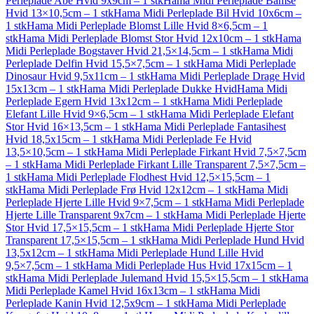
Perleplade Abe Hvid 9x9cm – 1 stk
Hama Midi Perleplade Bamse
Hvid 13×10,5cm – 1 stk
Hama Midi Perleplade Bil Hvid 10x6cm –
1 stk
Hama Midi Perleplade Blomst Lille Hvid 8×6,5cm – 1
stk
Hama Midi Perleplade Blomst Stor Hvid 12x10cm – 1 stk
Hama
Midi Perleplade Bogstaver Hvid 21,5×14,5cm – 1 stk
Hama Midi
Perleplade Delfin Hvid 15,5×7,5cm – 1 stk
Hama Midi Perleplade
Dinosaur Hvid 9,5x11cm – 1 stk
Hama Midi Perleplade Drage Hvid
15x13cm – 1 stk
Hama Midi Perleplade Dukke Hvid
Hama Midi
Perleplade Egern Hvid 13x12cm – 1 stk
Hama Midi Perleplade
Elefant Lille Hvid 9×6,5cm – 1 stk
Hama Midi Perleplade Elefant
Stor Hvid 16×13,5cm – 1 stk
Hama Midi Perleplade Fantasihest
Hvid 18,5x15cm – 1 stk
Hama Midi Perleplade Fe Hvid
13,5×10,5cm – 1 stk
Hama Midi Perleplade Firkant Hvid 7,5×7,5cm
– 1 stk
Hama Midi Perleplade Firkant Lille Transparent 7,5×7,5cm –
1 stk
Hama Midi Perleplade Flodhest Hvid 12,5×15,5cm – 1
stk
Hama Midi Perleplade Frø Hvid 12x12cm – 1 stk
Hama Midi
Perleplade Hjerte Lille Hvid 9×7,5cm – 1 stk
Hama Midi Perleplade
Hjerte Lille Transparent 9x7cm – 1 stk
Hama Midi Perleplade Hjerte
Stor Hvid 17,5×15,5cm – 1 stk
Hama Midi Perleplade Hjerte Stor
Transparent 17,5×15,5cm – 1 stk
Hama Midi Perleplade Hund Hvid
13,5x12cm – 1 stk
Hama Midi Perleplade Hund Lille Hvid
9,5×7,5cm – 1 stk
Hama Midi Perleplade Hus Hvid 17x15cm – 1
stk
Hama Midi Perleplade Julemand Hvid 15,5×15,5cm – 1 stk
Hama
Midi Perleplade Kamel Hvid 16x13cm – 1 stk
Hama Midi
Perleplade Kanin Hvid 12,5x9cm – 1 stk
Hama Midi Perleplade