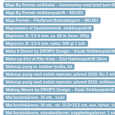
Maja By Permin strikkekit – Sommertop med bred bort 8
Maja By Permin strikkeopskrift – 891301
Maja Permin – Flerfarvet Bomuldsgarn – 881301
Majestæten af Spektakelstrik, strikkeopskrift
Majssnor, B: 3,5-4 mm, ca. 60 m, brun, 300g
Majssnor, B: 3,5-4 mm, natur, 500 g/ 1 bdt.
Make It Shine! by DROPS Design – Klude Strikkeopskrif
Make-up Etui af Rito Krea – Etui Hækleopskrift 16cm
Makeup pung m. kobber lynlås, kit
Makeup pung med estisk mønster, advent 2019, No 2 stri
Makeup pung med estisk mønster, advent 2019, strikkeop
Making Waves by DROPS Design – Kjole Strikkeopskrift 
Mal bordskånere, 30 stk., 1sæt
Mal bordskånere, 30 stk., str. 15,5×15,5 cm, ass. farver, 
Mal bordskånere, standardfarver, suppleringsfarver, 1 sæ