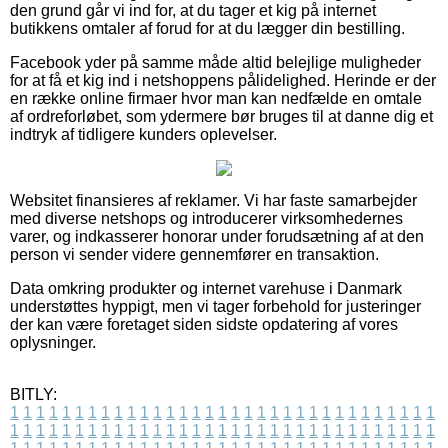
den grund går vi ind for, at du tager et kig på internet
butikkens omtaler af forud for at du lægger din bestilling.
Facebook yder på samme måde altid belejlige muligheder
for at få et kig ind i netshoppens pålidelighed. Herinde er der
en række online firmaer hvor man kan nedfælde en omtale
af ordreforløbet, som ydermere bør bruges til at danne dig et
indtryk af tidligere kunders oplevelser.
Websitet finansieres af reklamer. Vi har faste samarbejder
med diverse netshops og introducerer virksomhedernes
varer, og indkasserer honorar under forudsætning af at den
person vi sender videre gennemfører en transaktion.
Data omkring produkter og internet varehuse i Danmark
understøttes hyppigt, men vi tager forbehold for justeringer
der kan være foretaget siden sidste opdatering af vores
oplysninger.
BITLY:
1
1
1
1
1
1
1
1
1
1
1
1
1
1
1
1
1
1
1
1
1
1
1
1
1
1
1
1
1
1
1
1
1
1
1
1
1
1
1
1
1
1
1
1
1
1
1
1
1
1
1
1
1
1
1
1
1
1
1
1
1
1
1
1
1
1