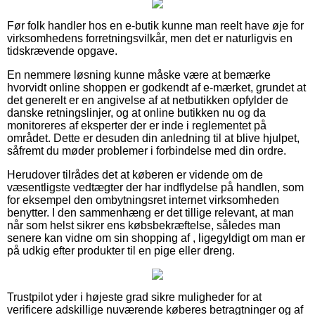
Før folk handler hos en e-butik kunne man reelt have øje for
virksomhedens forretningsvilkår, men det er naturligvis en
tidskrævende opgave.
En nemmere løsning kunne måske være at bemærke
hvorvidt online shoppen er godkendt af e-mærket, grundet at
det generelt er en angivelse af at netbutikken opfylder de
danske retningslinjer, og at online butikken nu og da
monitoreres af eksperter der er inde i reglementet på
området. Dette er desuden din anledning til at blive hjulpet,
såfremt du møder problemer i forbindelse med din ordre.
Herudover tilrådes det at køberen er vidende om de
væsentligste vedtægter der har indflydelse på handlen, som
for eksempel den ombytningsret internet virksomheden
benytter. I den sammenhæng er det tillige relevant, at man
når som helst sikrer ens købsbekræftelse, således man
senere kan vidne om sin shopping af , ligegyldigt om man er
på udkig efter produkter til en pige eller dreng.
Trustpilot yder i højeste grad sikre muligheder for at
verificere adskillige nuværende køberes betragtninger og af