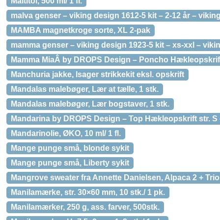
Maltitol, 500 ml/ 1 fl.
malva genser – viking design 1612-5 kit – 2-12 år – vikin
MAMBA magnetkroge sorte, XL 2-pak
mamma genser – viking design 1923-5 kit – xs-xxl – vikin
Mamma MiaÂ by DROPS Design – Poncho Hækleopskrift 
Manchuria jakke, Isager strikkekit eksl. opskrift
Mandalas malebøger, Lær at tælle, 1 stk.
Mandalas malebøger, Lær bogstaver, 1 stk.
Mandarina by DROPS Design – Top Hækleopskrift str. S
Mandarinolie, ØKO, 10 ml/ 1 fl.
Mange punge små, blonde sykit
Mange punge små, Liberty sykit
Mangrove sweater fra Annette Danielsen, Alpaca 2 + Trio s
Manilamærke, str. 30×60 mm, 10 stk./ 1 pk.
Manilamærker, 250 g, ass. farver, 500stk.