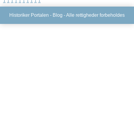
1
1
1
1
1
1
1
1
1
1
Historiker Portalen -
Blog
- Alle rettigheder forbeholdes