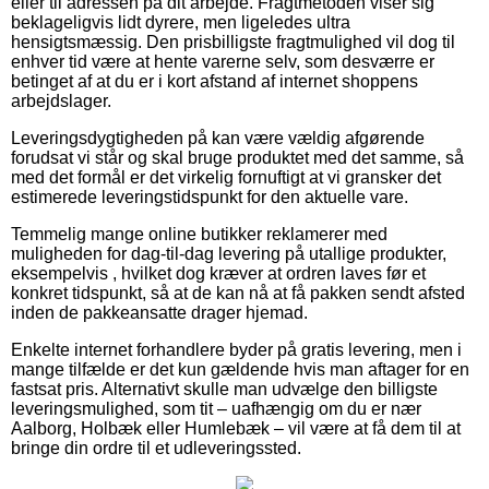
eller til adressen på dit arbejde. Fragtmetoden viser sig
beklageligvis lidt dyrere, men ligeledes ultra
hensigtsmæssig. Den prisbilligste fragtmulighed vil dog til
enhver tid være at hente varerne selv, som desværre er
betinget af at du er i kort afstand af internet shoppens
arbejdslager.
Leveringsdygtigheden på kan være vældig afgørende
forudsat vi står og skal bruge produktet med det samme, så
med det formål er det virkelig fornuftigt at vi gransker det
estimerede leveringstidspunkt for den aktuelle vare.
Temmelig mange online butikker reklamerer med
muligheden for dag-til-dag levering på utallige produkter,
eksempelvis , hvilket dog kræver at ordren laves før et
konkret tidspunkt, så at de kan nå at få pakken sendt afsted
inden de pakkeansatte drager hjemad.
Enkelte internet forhandlere byder på gratis levering, men i
mange tilfælde er det kun gældende hvis man aftager for en
fastsat pris. Alternativt skulle man udvælge den billigste
leveringsmulighed, som tit – uafhængig om du er nær
Aalborg, Holbæk eller Humlebæk – vil være at få dem til at
bringe din ordre til et udleveringssted.