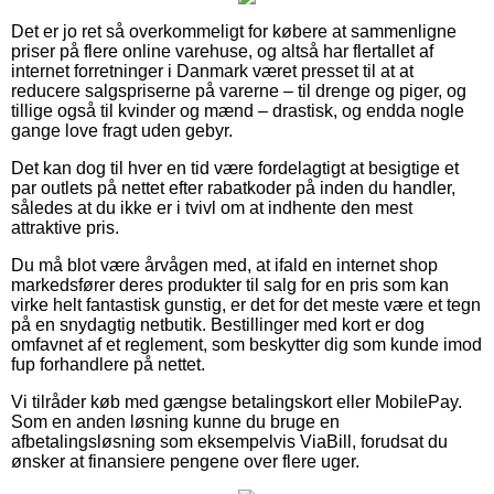
Det er jo ret så overkommeligt for købere at sammenligne
priser på flere online varehuse, og altså har flertallet af
internet forretninger i Danmark været presset til at at
reducere salgspriserne på varerne – til drenge og piger, og
tillige også til kvinder og mænd – drastisk, og endda nogle
gange love fragt uden gebyr.
Det kan dog til hver en tid være fordelagtigt at besigtige et
par outlets på nettet efter rabatkoder på inden du handler,
således at du ikke er i tvivl om at indhente den mest
attraktive pris.
Du må blot være årvågen med, at ifald en internet shop
markedsfører deres produkter til salg for en pris som kan
virke helt fantastisk gunstig, er det for det meste være et tegn
på en snydagtig netbutik. Bestillinger med kort er dog
omfavnet af et reglement, som beskytter dig som kunde imod
fup forhandlere på nettet.
Vi tilråder køb med gængse betalingskort eller MobilePay.
Som en anden løsning kunne du bruge en
afbetalingsløsning som eksempelvis ViaBill, forudsat du
ønsker at finansiere pengene over flere uger.