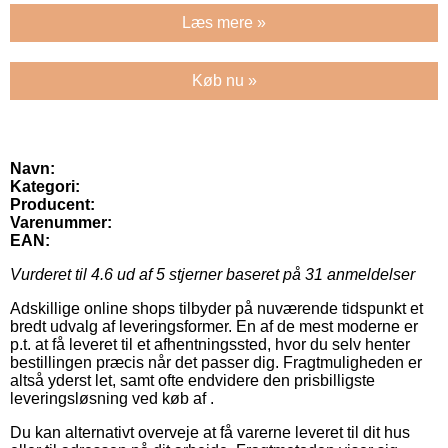
Læs mere »
Køb nu »
Navn:
Kategori:
Producent:
Varenummer:
EAN:
Vurderet til
4.6
ud af 5 stjerner baseret på
31
anmeldelser
Adskillige online shops tilbyder på nuværende tidspunkt et
bredt udvalg af leveringsformer. En af de mest moderne er
p.t. at få leveret til et afhentningssted, hvor du selv henter
bestillingen præcis når det passer dig. Fragtmuligheden er
altså yderst let, samt ofte endvidere den prisbilligste
leveringsløsning ved køb af .
Du kan alternativt overveje at få varerne leveret til dit hus