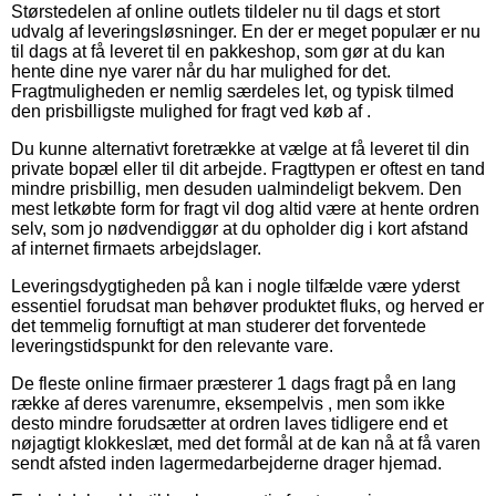
Størstedelen af online outlets tildeler nu til dags et stort
udvalg af leveringsløsninger. En der er meget populær er nu
til dags at få leveret til en pakkeshop, som gør at du kan
hente dine nye varer når du har mulighed for det.
Fragtmuligheden er nemlig særdeles let, og typisk tilmed
den prisbilligste mulighed for fragt ved køb af .
Du kunne alternativt foretrække at vælge at få leveret til din
private bopæl eller til dit arbejde. Fragttypen er oftest en tand
mindre prisbillig, men desuden ualmindeligt bekvem. Den
mest letkøbte form for fragt vil dog altid være at hente ordren
selv, som jo nødvendiggør at du opholder dig i kort afstand
af internet firmaets arbejdslager.
Leveringsdygtigheden på kan i nogle tilfælde være yderst
essentiel forudsat man behøver produktet fluks, og herved er
det temmelig fornuftigt at man studerer det forventede
leveringstidspunkt for den relevante vare.
De fleste online firmaer præsterer 1 dags fragt på en lang
række af deres varenumre, eksempelvis , men som ikke
desto mindre forudsætter at ordren laves tidligere end et
nøjagtigt klokkeslæt, med det formål at de kan nå at få varen
sendt afsted inden lagermedarbejderne drager hjemad.