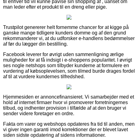
til enhver tid vil kunne påvise sin shopping af , uanset om
man leder efter et produkt til en dreng eller pige.
Trustpilot genererer helt fornemme chancer for at kigge på
ganske mange tidligere kunders domme og af den grund
rekommanderer vi, at du udforsker e-handlens bedømmelser
af før du lægger din bestilling.
Facebook leverer for øvrigt uden sammenligning ærlige
muligheder for at få indsigt i e-shoppens popularitet. I øvrigt
ses nogle netshops som tilbyder kunderne at formulere en
vurdering af købsoplevelsen, som tilmed burde drages fordel
af til at vurdere kundernes tilfredshed.
Hjemmesiden er annoncefinansieret. Vi samarbejder med et
hold af internet firmaer hvor vi promoverer forretningernes
tilbud, og indhenter provision i tilfælde af at den bruger vi
sender videre foretager en ordre.
Fakta om varer og webshops opdateres fra tid til anden, men
vi giver ingen garanti imod korrektioner der er blevet lavet
siden sidste opdatering af sidens informationer.