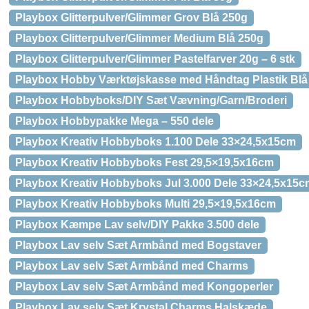
Playbox Glitterpulver/Glimmer Grov Blå 250g
Playbox Glitterpulver/Glimmer Medium Blå 250g
Playbox Glitterpulver/Glimmer Pastelfarver 20g – 6 stk
Playbox Hobby Værktøjskasse med Håndtag Plastik Blå
Playbox Hobbyboks/DIY Sæt Vævning/Garn/Broderi
Playbox Hobbypakke Mega – 550 dele
Playbox Kreativ Hobbyboks 1.100 Dele 33×24,5x15cm
Playbox Kreativ Hobbyboks Fest 29,5×19,5x16cm
Playbox Kreativ Hobbyboks Jul 3.000 Dele 33×24,5x15c
Playbox Kreativ Hobbyboks Multi 29,5×19,5x16cm
Playbox Kæmpe Lav selv/DIY Pakke 3.500 dele
Playbox Lav selv Sæt Armbånd med Bogstaver
Playbox Lav selv Sæt Armbånd med Charms
Playbox Lav selv Sæt Armbånd med Kongoperler
Playbox Lav selv Sæt Krystal Charms Halskæde