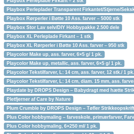
Playbox Perleplade Firkant – 2 stk
Playbox Perleplader Transparent Firkantet/Stjerne/Seksk
Playbox Rørperler i Bøtte 10 Ass. farver – 5000 stk
Playbox Stor Lav selv/DIY Hobbypakke 2.500 dele
Playbox XL Perleplade Firkant – 1 stk
Playbox XL Rørperler i Bøtte 10 Ass. farver – 950 stk
Playcolor Make up, ass. farver, 6×5 g/ 1 pk.
Playcolor Make up, metallic, ass. farver, 6×5 g/ 1 pk.
Playcolor Tekstilfarver, L: 14 cm, ass. farver, 12 stk./ 1 pk.
Playcolor Tekstilfarver, L: 14 cm, diam. 15 mm, ass. farver
Playdate by DROPS Design – Babydragt med hætte Strikke
Pletfjerner af Care by Nature
Plum Crumble by DROPS Design – Tøfler Strikkeopskrift s
Plus Color hobbymaling – farveskole, primærfarver, Far
Plus Color hobbymaling, 6×250 ml/ 1 pk.