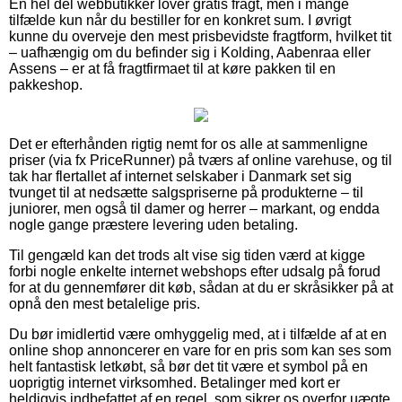
En hel del webbutikker lover gratis fragt, men i mange
tilfælde kun når du bestiller for en konkret sum. I øvrigt
kunne du overveje den mest prisbevidste fragtform, hvilket tit
– uafhængig om du befinder sig i Kolding, Aabenraa eller
Assens – er at få fragtfirmaet til at køre pakken til en
pakkeshop.
Det er efterhånden rigtig nemt for os alle at sammenligne
priser (via fx PriceRunner) på tværs af online varehuse, og til
tak har flertallet af internet selskaber i Danmark set sig
tvunget til at nedsætte salgspriserne på produkterne – til
juniorer, men også til damer og herrer – markant, og endda
nogle gange præstere levering uden betaling.
Til gengæld kan det trods alt vise sig tiden værd at kigge
forbi nogle enkelte internet webshops efter udsalg på forud
for at du gennemfører dit køb, sådan at du er skråsikker på at
opnå den mest betalelige pris.
Du bør imidlertid være omhyggelig med, at i tilfælde af at en
online shop annoncerer en vare for en pris som kan ses som
helt fantastisk letkøbt, så bør det tit være et symbol på en
uoprigtig internet virksomhed. Betalinger med kort er
heldigvis indbefattet af en regel, som sikrer os overfor uægte