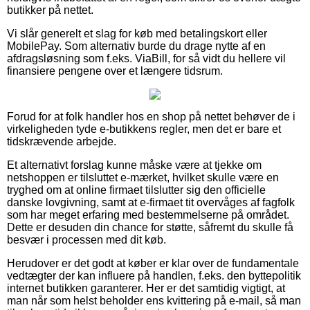
butikker på nettet.
Vi slår generelt et slag for køb med betalingskort eller
MobilePay. Som alternativ burde du drage nytte af en
afdragsløsning som f.eks. ViaBill, for så vidt du hellere vil
finansiere pengene over et længere tidsrum.
Forud for at folk handler hos en shop på nettet behøver de i
virkeligheden tyde e-butikkens regler, men det er bare et
tidskrævende arbejde.
Et alternativt forslag kunne måske være at tjekke om
netshoppen er tilsluttet e-mærket, hvilket skulle være en
tryghed om at online firmaet tilslutter sig den officielle
danske lovgivning, samt at e-firmaet tit overvåges af fagfolk
som har meget erfaring med bestemmelserne på området.
Dette er desuden din chance for støtte, såfremt du skulle få
besvær i processen med dit køb.
Herudover er det godt at køber er klar over de fundamentale
vedtægter der kan influere på handlen, f.eks. den byttepolitik
internet butikken garanterer. Her er det samtidig vigtigt, at
man når som helst beholder ens kvittering på e-mail, så man