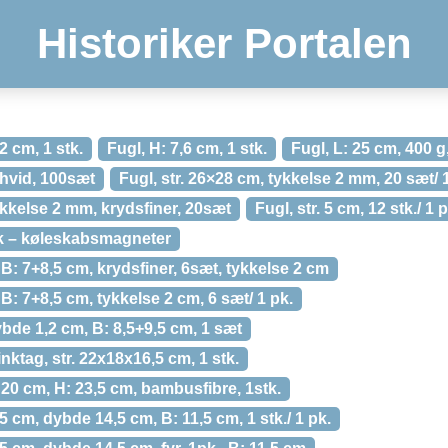
Historiker Portalen
2 cm, 1 stk.
Fugl, H: 7,6 cm, 1 stk.
Fugl, L: 25 cm, 400 g
 hvid, 100sæt
Fugl, str. 26×28 cm, tykkelse 2 mm, 20 sæt/ 
ykkelse 2 mm, krydsfiner, 20sæt
Fugl, str. 5 cm, 12 stk./ 1 p
k – køleskabsmagneter
 B: 7+8,5 cm, krydsfiner, 6sæt, tykkelse 2 cm
B: 7+8,5 cm, tykkelse 2 cm, 6 sæt/ 1 pk.
ybde 1,2 cm, B: 8,5+9,5 cm, 1 sæt
ktag, str. 22x18x16,5 cm, 1 stk.
20 cm, H: 23,5 cm, bambusfibre, 1stk.
 cm, dybde 14,5 cm, B: 11,5 cm, 1 stk./ 1 pk.