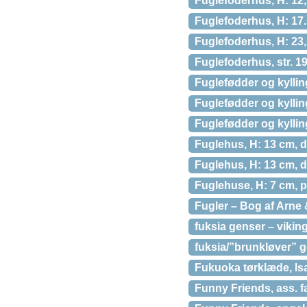
Fuglefoderhus, H: 12,
Fuglefoderhus, H: 17.5
Fuglefoderhus, H: 23,
Fuglefoderhus, str. 19
Fuglefødder og kylling
Fuglefødder og kylling
Fuglefødder og kylling
Fuglehus, H: 13 cm, dy
Fuglehus, H: 13 cm, d
Fuglehuse, H: 7 cm, p
Fugler – Bog af Arne
fuksia genser – viking
fuksia/”brunkløver” ge
Fukuoka tørklæde, Isag
Funny Friends, ass. f