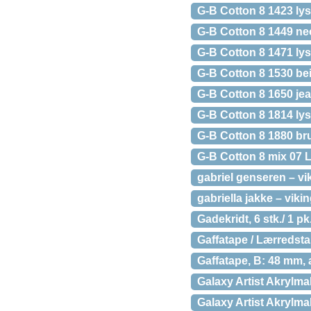
G-B Cotton 8 1423 ly
G-B Cotton 8 1449 ne
G-B Cotton 8 1471 ly
G-B Cotton 8 1530 be
G-B Cotton 8 1650 jea
G-B Cotton 8 1814 ly
G-B Cotton 8 1880 br
G-B Cotton 8 mix 07 
gabriel genseren – vik
gabriella jakke – viki
Gadekridt, 6 stk./ 1 pk
Gaffatape / Lærredst
Gaffatape, B: 48 mm, 
Galaxy Artist Akrylm
Galaxy Artist Akrylm