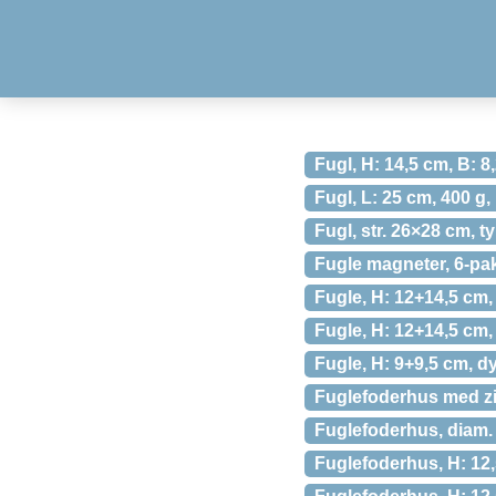
Fugl, H: 14,5 cm, B: 8,
Fugl, L: 25 cm, 400 g,
Fugl, str. 26×28 cm, t
Fugle magneter, 6-pa
Fugle, H: 12+14,5 cm,
Fugle, H: 12+14,5 cm, 
Fugle, H: 9+9,5 cm, d
Fuglefoderhus med zin
Fuglefoderhus, diam. 
Fuglefoderhus, H: 12,5