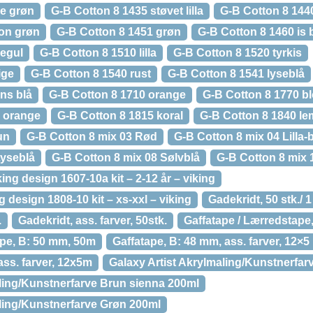
se grøn
G-B Cotton 8 1435 støvet lilla
G-B Cotton 8 144
on grøn
G-B Cotton 8 1451 grøn
G-B Cotton 8 1460 is 
segul
G-B Cotton 8 1510 lilla
G-B Cotton 8 1520 tyrkis
ige
G-B Cotton 8 1540 rust
G-B Cotton 8 1541 lyseblå
ns blå
G-B Cotton 8 1710 orange
G-B Cotton 8 1770 
s orange
G-B Cotton 8 1815 koral
G-B Cotton 8 1840 l
un
G-B Cotton 8 mix 03 Rød
G-B Cotton 8 mix 04 Lilla-
Lyseblå
G-B Cotton 8 mix 08 Sølvblå
G-B Cotton 8 mix 
ing design 1607-10a kit – 2-12 år – viking
ng design 1808-10 kit – xs-xxl – viking
Gadekridt, 50 stk./ 
.
Gadekridt, ass. farver, 50stk.
Gaffatape / Lærredstape
ape, B: 50 mm, 50m
Gaffatape, B: 48 mm, ass. farver, 12×5 
ass. farver, 12x5m
Galaxy Artist Akrylmaling/Kunstnerfar
aling/Kunstnerfarve Brun sienna 200ml
aling/Kunstnerfarve Grøn 200ml