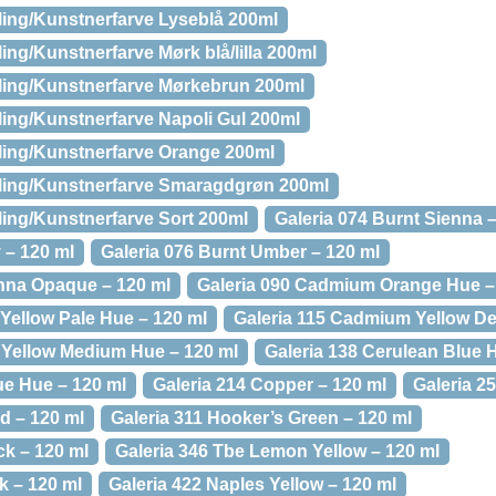
aling/Kunstnerfarve Lyseblå 200ml
ling/Kunstnerfarve Mørk blå/lilla 200ml
aling/Kunstnerfarve Mørkebrun 200ml
ling/Kunstnerfarve Napoli Gul 200ml
aling/Kunstnerfarve Orange 200ml
aling/Kunstnerfarve Smaragdgrøn 200ml
ling/Kunstnerfarve Sort 200ml
Galeria 074 Burnt Sienna 
 – 120 ml
Galeria 076 Burnt Umber – 120 ml
enna Opaque – 120 ml
Galeria 090 Cadmium Orange Hue –
Yellow Pale Hue – 120 ml
Galeria 115 Cadmium Yellow De
 Yellow Medium Hue – 120 ml
Galeria 138 Cerulean Blue 
ue Hue – 120 ml
Galeria 214 Copper – 120 ml
Galeria 25
d – 120 ml
Galeria 311 Hooker’s Green – 120 ml
ck – 120 ml
Galeria 346 Tbe Lemon Yellow – 120 ml
k – 120 ml
Galeria 422 Naples Yellow – 120 ml