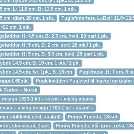
5 cm, dybde 14,5 cm, fyr, 1pk., B: 11,5 cm
 cm, L: 11.6 cm, B: 13,5 cm, 1 stk.
5 cm, diam. 20 cm, 1 stk.
Fuglefoderhus, LxBxH 11,6×13,5×
×21 cm, 1 stk.
efødder, H: 4,5 cm, B: 2,5 cm, hvid, 20 par/ 1 pk.
efødder, H: 5 cm, B: 2 cm, sort, 20 stk./ 1 pk.
efødder, H: 5 cm, B: 3,5 cm, hvid, 20 par/ 1 pk.
bde 14,5 cm, B: 16 cm, 1 stk./ 1 pk.
ybde 14,5 cm, fyr, 1pk., B: 16 cm
Fuglehuse, H: 7 cm, 6 stk
oppel, 60stk.
Fuglekvidder / Fuglelyd til legetøj og tøjdyr 
 & Carlos – Norsk
 design 1823-1 kit – xs-xxl – viking alpaca
nser – viking design 1702-1 kit – xs-xxl –
er strikkekit eksl. opskrift
Funny Friends, 18sæt
arver, klassesæt, 1sæt
Funny Friends, blå, grøn, rosa, 18