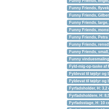
Funny Friends, engel,
Funny Friends, flyvek
Funny Friends, Gilbert
Funny Friends, large,
Funny Friends, monste
Funny Friends, Petra 
Funny Friends, rensdy
Funny Friends, small,
Funny vinduesmaling, 
Fyld-mig-op-taske af 
Fyldevat til tøjdyr og
Fyldevat til tøjdyr o
Fyrfadsholder, H: 3,2 
Fyrfadsholdere, H: 8,5
Fyrfadsstage, H: 10 cm