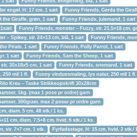
 1 sæt
Funny Friends, enhjørning, blå, 1 sæt
lar engel, H: 17 cm, 1 sæt
Funny Friends, Gerda the Giraffe
 the Giraffe, grøn, 1 sæt
Funny Friends, julemand, 1 sæt
 1sæt
Funny Friends, monster – Fuzzy, str. 21,5×18 cm, g
r – Spikey, str. 24×13 cm, blå, 1 sæt
Funny Friends, mon
the Pirate, 1 sæt
Funny Friends, Polly Parrot, 1 sæt
r, 1 sæt
Funny Friends, Sam the Sheep, 1 sæt
 str. 30x18x5 cm, 1 sæt
Funny Friends, snemand, 1 sæt
250 ml/ 1 fl.
Funny vinduesmaling, lys natur, 250 ml/ 1 fl.
Rito Krea – Taske Strikkeopskrift 30x28cm
 bamser, 1kg. (max 1 pose pr ordre) garn
g bamser, 300gram. max 2 poser pr ordre garn
cm, diam. 5 cm, 48 stk./ 1 ks.
+11 cm, diam. 7,5+8 cm, hvid, 6 stk./ 1 ks.
, str. 7×7 cm, 1 stk.
Fyrfadsstage, H: 15 cm, hvid, 2 stk./ 