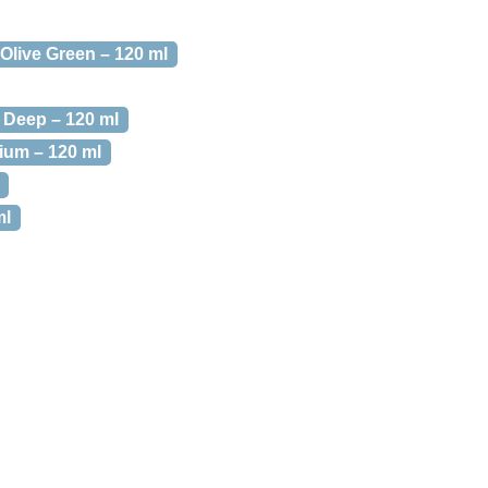
 Olive Green – 120 ml
 Deep – 120 ml
ium – 120 ml
ml