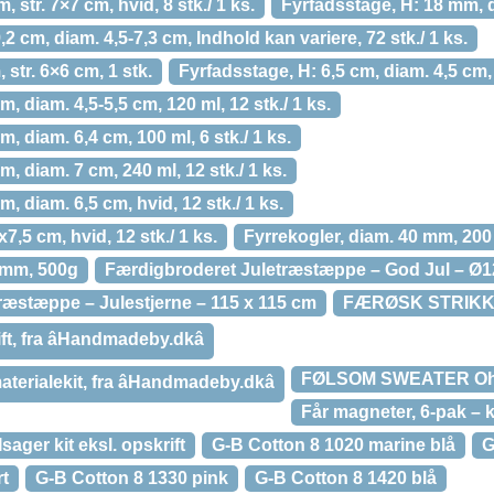
 str. 7×7 cm, hvid, 8 stk./ 1 ks.
Fyrfadsstage, H: 18 mm, d
,2 cm, diam. 4,5-7,3 cm, Indhold kan variere, 72 stk./ 1 ks.
 str. 6×6 cm, 1 stk.
Fyrfadsstage, H: 6,5 cm, diam. 4,5 cm, 
m, diam. 4,5-5,5 cm, 120 ml, 12 stk./ 1 ks.
m, diam. 6,4 cm, 100 ml, 6 stk./ 1 ks.
m, diam. 7 cm, 240 ml, 12 stk./ 1 ks.
m, diam. 6,5 cm, hvid, 12 stk./ 1 ks.
7,5 cm, hvid, 12 stk./ 1 ks.
Fyrrekogler, diam. 40 mm, 200 
0 mm, 500g
Færdigbroderet Juletræstæppe – God Jul – Ø
ræstæppe – Julestjerne – 115 x 115 cm
FÆRØSK STRIK
, fra âHandmadeby.dkâ
FØLSOM SWEATER Oh
erialekit, fra âHandmadeby.dkâ
Får magneter, 6-pak –
Isager kit eksl. opskrift
G-B Cotton 8 1020 marine blå
G
rt
G-B Cotton 8 1330 pink
G-B Cotton 8 1420 blå