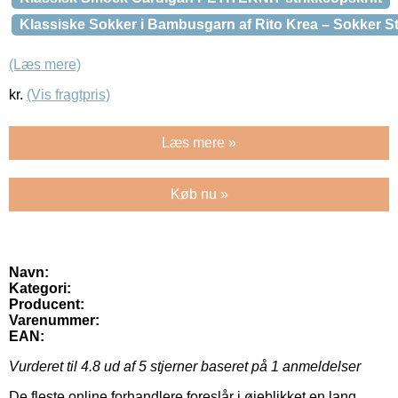
Klassiske Sokker i Bambusgarn af Rito Krea – Sokker Str
(Læs mere)
kr.
(Vis fragtpris)
Læs mere »
Køb nu »
Navn:
Kategori:
Producent:
Varenummer:
EAN:
Vurderet til
4.8
ud af 5 stjerner baseret på
1
anmeldelser
De fleste online forhandlere foreslår i øjeblikket en lang