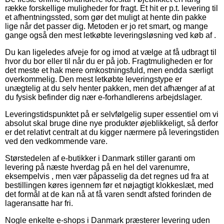
række forskellige muligheder for fragt. Et hit er p.t. levering til
et afhentningssted, som gør det muligt at hente din pakke
lige når det passer dig. Metoden er jo ret smart, og mange
gange også den mest letkøbte leveringsløsning ved køb af .
Du kan ligeledes afveje for og imod at vælge at få udbragt til
hvor du bor eller til når du er på job. Fragtmuligheden er for
det meste et hak mere omkostningsfuld, men endda særligt
overkommelig. Den mest letkøbte leveringstype er
unægtelig at du selv henter pakken, men det afhænger af at
du fysisk befinder dig nær e-forhandlerens arbejdslager.
Leveringstidspunktet på er selvfølgelig super essentiel om vi
absolut skal bruge dine nye produkter øjeblikkeligt, så derfor
er det relativt centralt at du kigger nærmere på leveringstiden
ved den vedkommende vare.
Størstedelen af e-butikker i Danmark stiller garanti om
levering på næste hverdag på en hel del varenumre,
eksempelvis , men vær påpasselig da det regnes ud fra at
bestillingen køres igennem før et nøjagtigt klokkeslæt, med
det formål at de kan nå at få varen sendt afsted forinden de
lageransatte har fri.
Nogle enkelte e-shops i Danmark præsterer levering uden