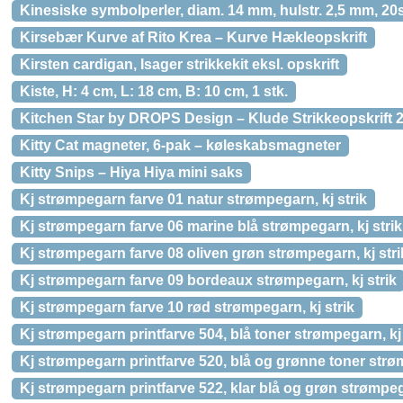
Kinesiske symbolperler, diam. 14 mm, hulstr. 2,5 mm, 20s
Kirsebær Kurve af Rito Krea – Kurve Hækleopskrift
Kirsten cardigan, Isager strikkekit eksl. opskrift
Kiste, H: 4 cm, L: 18 cm, B: 10 cm, 1 stk.
Kitchen Star by DROPS Design – Klude Strikkeopskrift 
Kitty Cat magneter, 6-pak – køleskabsmagneter
Kitty Snips – Hiya Hiya mini saks
Kj strømpegarn farve 01 natur strømpegarn, kj strik
Kj strømpegarn farve 06 marine blå strømpegarn, kj strik
Kj strømpegarn farve 08 oliven grøn strømpegarn, kj stri
Kj strømpegarn farve 09 bordeaux strømpegarn, kj strik
Kj strømpegarn farve 10 rød strømpegarn, kj strik
Kj strømpegarn printfarve 504, blå toner strømpegarn, kj 
Kj strømpegarn printfarve 520, blå og grønne toner strø
Kj strømpegarn printfarve 522, klar blå og grøn strømpega