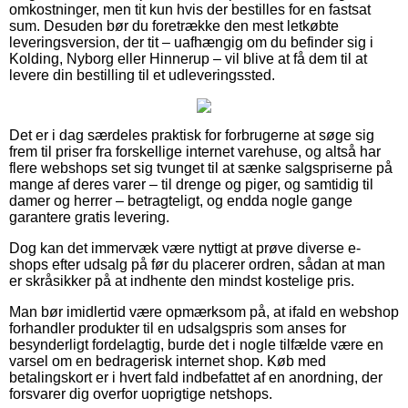
omkostninger, men tit kun hvis der bestilles for en fastsat
sum. Desuden bør du foretrække den mest letkøbte
leveringsversion, der tit – uafhængig om du befinder sig i
Kolding, Nyborg eller Hinnerup – vil blive at få dem til at
levere din bestilling til et udleveringssted.
Det er i dag særdeles praktisk for forbrugerne at søge sig
frem til priser fra forskellige internet varehuse, og altså har
flere webshops set sig tvunget til at sænke salgspriserne på
mange af deres varer – til drenge og piger, og samtidig til
damer og herrer – betragteligt, og endda nogle gange
garantere gratis levering.
Dog kan det immervæk være nyttigt at prøve diverse e-
shops efter udsalg på før du placerer ordren, sådan at man
er skråsikker på at indhente den mindst kostelige pris.
Man bør imidlertid være opmærksom på, at ifald en webshop
forhandler produkter til en udsalgspris som anses for
besynderligt fordelagtig, burde det i nogle tilfælde være en
varsel om en bedragerisk internet shop. Køb med
betalingskort er i hvert fald indbefattet af en anordning, der
forsvarer dig overfor uoprigtige netshops.