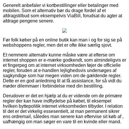
Generelt anbefaler vi kortbestillinger eller betalinger med
mobilen. Som et alternativ bør du drage fordel af et
afdragstilbud som eksempelvis ViaBill, forudsat du agter at
afdrage pengene senere.
Før folk køber på en online butik kan man i og for sig se på
webshoppens regler, men det er ofte ikke særlig sjovt.
Et nemmere alternativ kunne måske være at efterse om
internet shoppen er e-mærke godkendt, som almindeligvis er
et fingerpeg om at internet virksomheden føjer de officielle
regler, foruden at e-handlen lejlighedsvis undersøges af
sagkyndige som har megen viden om de gældende regler.
Dette er en god anledning til at få assistance, for så vidt du
møder dilemmaer i forbindelse med din bestilling.
Derudover er det en hjælp at du er vidende om de primære
regler der kan have indflydelse på købet, til eksempel
hvilken byttepolitik internet virksomheden tilbyder. I relation
til det er det virkelig essesentielt, at man permanent sikrer
ens ordremail, således man senere kan eftervise sit køb af ,
uafhængig om man søger en vare til en kvinde eller mand.