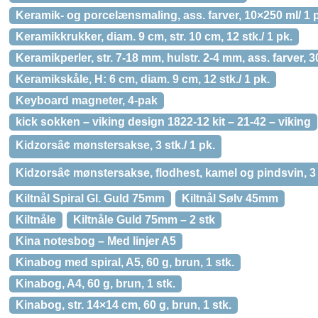
Keramik- og porcelænsmaling, ass. farver, 10×250 ml/ 1 
Keramikkrukker, diam. 9 cm, str. 10 cm, 12 stk./ 1 pk.
Keramikperler, str. 7-18 mm, hulstr. 2-4 mm, ass. farver, 3
Keramikskåle, H: 6 cm, diam. 9 cm, 12 stk./ 1 pk.
Keyboard magneter, 4-pak
kick sokken – viking design 1822-12 kit – 21-42 – viking
Kidzorsâ¢ mønstersakse, 3 stk./ 1 pk.
Kidzorsâ¢ mønstersakse, flodhest, kamel og pindsvin, 3 s
Kiltnål Spiral Gl. Guld 75mm
Kiltnål Sølv 45mm
Kiltnåle
Kiltnåle Guld 75mm – 2 stk
Kina notesbog – Med linjer A5
Kinabog med spiral, A5, 60 g, brun, 1 stk.
Kinabog, A4, 60 g, brun, 1 stk.
Kinabog, str. 14×14 cm, 60 g, brun, 1 stk.