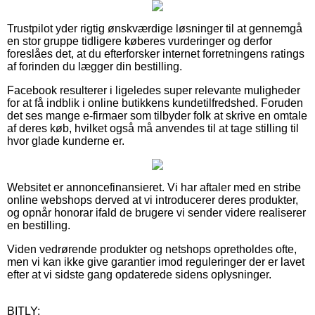
Trustpilot yder rigtig ønskværdige løsninger til at gennemgå
en stor gruppe tidligere køberes vurderinger og derfor
foreslåes det, at du efterforsker internet forretningens ratings
af forinden du lægger din bestilling.
Facebook resulterer i ligeledes super relevante muligheder
for at få indblik i online butikkens kundetilfredshed. Foruden
det ses mange e-firmaer som tilbyder folk at skrive en omtale
af deres køb, hvilket også må anvendes til at tage stilling til
hvor glade kunderne er.
Websitet er annoncefinansieret. Vi har aftaler med en stribe
online webshops derved at vi introducerer deres produkter,
og opnår honorar ifald de brugere vi sender videre realiserer
en bestilling.
Viden vedrørende produkter og netshops opretholdes ofte,
men vi kan ikke give garantier imod reguleringer der er lavet
efter at vi sidste gang opdaterede sidens oplysninger.
BITLY: