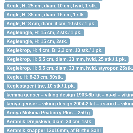
Kegle, H: 25 cm, diam. 10 cm, hvid, 1 stk.
Kegle, H: 35 cm, diam. 16 cm, 1 stk.
Kegle, H: 8 cm, diam. 4 cm, 10 stk./ 1 pk.
Kegleengle, H: 15 cm, 2 stk./ 1 pk.
Kegleengle, H: 15 cm, 2stk.
Keglekrop, H: 4 cm, B: 2,2 cm, 10 stk./ 1 pk.
Keglekrop, H: 5,5 cm, diam. 33 mm, hvid, 25 stk./ 1 pk.
Keglekrop, H: 5,5 cm, diam. 33 mm, hvid, styropor, 25stk.
Kegler, H: 8-20 cm, 50stk.
Keglestager i træ, 10 stk./ 1 pk.
kemma genser – viking design 1903-6b kit – xs-xl – vikin
kenya genser – viking design 2004-2 kit – xs-xxxl – viki
Kenya Mukima Peaberry Plus – 250 g
Keramik Drejeskive, diam. 30 cm, 1stk.
Keramik knapper 13x16mm, af Birthe Sahl