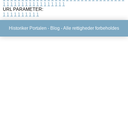
1
1
1
1
1
1
1
1
1
1
1
1
1
1
1
1
1
URL PARAMETER:
1
1
1
1
1
1
1
1
1
1
Historiker Portalen -
Blog
- Alle rettigheder forbeholdes