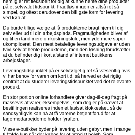
nemlig er ret fleksibelt for dig at kunne hente dine produkter
på et selvvalgt tidspunkt. Fragtløsningen er altså ret så
simpel, og oftest derudover den billigste form for levering
ved køb af .
Du burde tillige vælge at få produkterne bragt hjem til dig
selv eller ud til din arbejdsplads. Fragtmuligheden bliver af
og til en tand mere omkostningsfuld, men ydermere super
ukompliceret. Den mest betalelige leveringsudgave er uden
tvivl selv at hente produkterne, men den løsning forudsætter
at du befinder dig i kort afstand af internet butikkens
arbejdslager.
Leveringstidspunktet på er selvfølgelig ret så væsentlig hvis
vi har behov for varen om kort tid, så herved er det rigtig
centralt at du studerer leveringstidspunktet ved det relevante
produkt.
En stor portion online forhandlere giver dag-til-dag fragt på
massevis af varer, eksempelvis , som dog er påkrævet at
bestillingen realiseres inden et fastsat klokkeslæt, så de
sandsynligvis kan nå at få varerne betjent forud for at
lagermedarbejderne holder fyraften.
Visse e-butikker byder på levering uden gebyr, men i mange
tilfælde kun når der købes for et præcist beløb. Som