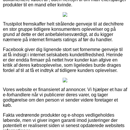
produkter til en mand eller kvinde.
Trustpilot fremskaffer helt strålende genveje til at dechifrere
en stor gruppe tidligere konsumenters oplevelser og på
grund af dette er det anbefalelsesværdigt, at du kigger
nærmere på internet firmaets ratings af før du handler.
Facebook giver dig lignende stort set fornemme genveje til
at få indsigt i internet selskabets kundetilfredshed. Herinde
er der endda firmaer på nettet hvor kunder kan afgive en
kritik af deres købsoplevelse, som ligeledes burde drages
fordel af til at få et indtryk af tidligere kunders oplevelser.
Vores website er finansieret af annoncer. Vi hjælper et hav af
e-forhandlere når vi publicerer deres varer, og tager
godtgørelse om den person vi sender videre foretager et
køb.
Fakta vedrørende produkter og e-shops vedligeholdes
løbende, men vi giver ingen garanti imod justeringer der
potentielt er realiseret siden vi senest opdaterede websitets