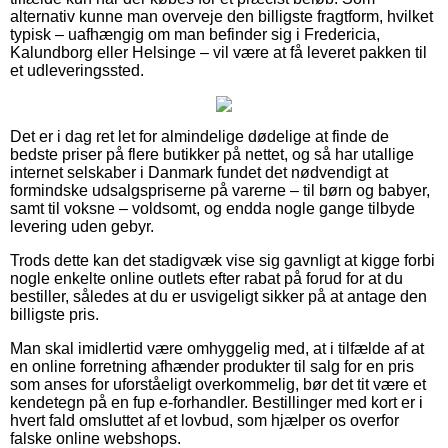
alternativ kunne man overveje den billigste fragtform, hvilket
typisk – uafhængig om man befinder sig i Fredericia,
Kalundborg eller Helsinge – vil være at få leveret pakken til
et udleveringssted.
Det er i dag ret let for almindelige dødelige at finde de
bedste priser på flere butikker på nettet, og så har utallige
internet selskaber i Danmark fundet det nødvendigt at
formindske udsalgspriserne på varerne – til børn og babyer,
samt til voksne – voldsomt, og endda nogle gange tilbyde
levering uden gebyr.
Trods dette kan det stadigvæk vise sig gavnligt at kigge forbi
nogle enkelte online outlets efter rabat på forud for at du
bestiller, således at du er usvigeligt sikker på at antage den
billigste pris.
Man skal imidlertid være omhyggelig med, at i tilfælde af at
en online forretning afhænder produkter til salg for en pris
som anses for uforståeligt overkommelig, bør det tit være et
kendetegn på en fup e-forhandler. Bestillinger med kort er i
hvert fald omsluttet af et lovbud, som hjælper os overfor
falske online webshops.