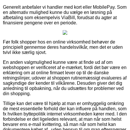
Generelt anbefaler vi handler med kort eller MobilePay. Som
en alternativ mulighed kunne du vælge en løsning på
afbetaling som eksempelvis ViaBill, forudsat du agter at
finansiere pengene over en periode.
Før folk shopper hos en online virksomhed behøver de
principielt gennemse deres handelsvilkår, men det er uden
tvivl ikke særlig sjovt.
En anden valgmulighed kunne være at finde ud af om
webshoppen er verificeret af e-mærket, fordi det bør være en
erklæring om at online firmaet lever op til de danske
retningslinjer, udover at shoppen rutinemæssigt evalueres af
sagkyndige der kender til vilkårene. Desuden giver det dig
anledning til opbakning, når du udsættes for problemer ved
din shopping.
Tillige kan det være til hjælp at man er omhyggelig omkring
de mest essentielle forhold der kan influere på handlen, som
fx hvilken byttepolitik internet virksomheden kører med. I den
forbindelse er det ligeledes relevant, at man når som helst
bevarer ens e-mail kvittering, så man når som helst kan
dokumentere købet af , uden hensyn til om man efterspørger