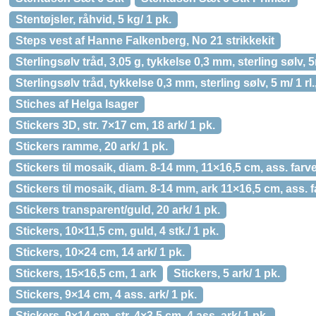
Stentøjsler, råhvid, 5 kg/ 1 pk.
Steps vest af Hanne Falkenberg, No 21 strikkekit
Sterlingsølv tråd, 3,05 g, tykkelse 0,3 mm, sterling sølv, 
Sterlingsølv tråd, tykkelse 0,3 mm, sterling sølv, 5 m/ 1 rl.
Stiches af Helga Isager
Stickers 3D, str. 7×17 cm, 18 ark/ 1 pk.
Stickers ramme, 20 ark/ 1 pk.
Stickers til mosaik, diam. 8-14 mm, 11×16,5 cm, ass. farver
Stickers til mosaik, diam. 8-14 mm, ark 11×16,5 cm, ass. f
Stickers transparent/guld, 20 ark/ 1 pk.
Stickers, 10×11,5 cm, guld, 4 stk./ 1 pk.
Stickers, 10×24 cm, 14 ark/ 1 pk.
Stickers, 15×16,5 cm, 1 ark
Stickers, 5 ark/ 1 pk.
Stickers, 9×14 cm, 4 ass. ark/ 1 pk.
Stickers, 9×14 cm, str. 4×3,5 cm, 4 ass. ark/ 1 pk.