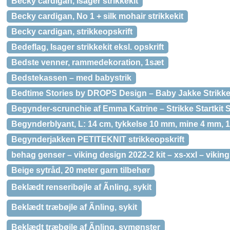
Becky cardigan, Isager strikkekit
Becky cardigan, No 1 + silk mohair strikkekit
Becky cardigan, strikkeopskrift
Bedeflag, Isager strikkekit eksl. opskrift
Bedste venner, rammedekoration, 1sæt
Bedstekassen – med babystrik
Bedtime Stories by DROPS Design – Baby Jakke Strikkeo
Begynder-scrunchie af Emma Katrine – Strikke Startkit 
Begynderblyant, L: 14 cm, tykkelse 10 mm, mine 4 mm, 12
Begynderjakken PETITEKNIT strikkeopskrift
behag genser – viking design 2022-2 kit – xs-xxl – vikin
Beige sytråd, 20 meter garn tilbehør
Beklædt renseribøjle af Ãnling, sykit
Beklædt træbøjle af Ãnling, sykit
Beklædt træbøjle af Ãnling, symønster