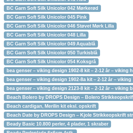
BC Garn Soft Silk Unicolor 042 Mørkerød
BC Garn Soft Silk Unicolor 045 Pink
BC Garn Soft Silk Unicolor 046 Støvet Mørk Lilla
BC Garn Soft Silk Unicolor 048 Lilla
BC Garn Soft Silk Unicolor 049 Aquablå
BC Garn Soft Silk Unicolor 050 Turkisblå
BC Garn Soft Silk Unicolor 054 Koksgrå
bea genser – viking design 1902-8 kit – 2-12 år – viking
bea genser – viking design 1902-8a kit – 2-12 år – viking
bea genser – viking design 2123-8 kit – 2-12 år – viking
Beach Bolero by DROPS Design – Bolero Strikkeopskrift
Beach cardigan, Merilin kit eksl. opskrift
Beach Date by DROPS Design – Kjole Strikkeopskrift str
Beady Basic 10.800 perler, 4 plader, 1 skraber
Beady Perleplade 6x6cm 4stk.