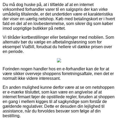
Du må dog huske på, at i tilfælde af at en internet
virksomhed forhandler varer til en salgspris der kan virke
umådelig tiltalende, er det undertiden være et karakteristika
der viser en uærlig netshop. Køb med betalingskort er i hvert
fald en del af en lovbestemmelse, som sikrer dig som køber
imod uoprigtige butikker på nettet.
Vi tilråder kortbestillinger eller betalinger med mobilen. Som
alternativ bør du vælge en afbetalingsløsning som for
eksempel ViaBill, forudsat du hellere vil dække prisen over
en periode.
Forinden nogen handler hos en e-forhandler kan de for at
være sikker overveje shoppens forretningsaftale, men det er
normalt ikke videre interessant.
En anden mulighed kunne derfor være at se om netshoppen
er e-mærke tilsluttet, som kan være en angivelse af at
internet firmaet føjer de opstillede regler, foruden at shoppen
en gang i mellem kigges til af sagkyndige som forstår de
gældende regulativer. Dette er desuden din lejlighed til
assistance, når du forvoldes besvær som følge af din
bestilling.