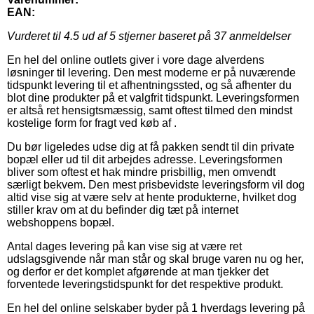
EAN:
Vurderet til
4.5
ud af 5 stjerner baseret på
37
anmeldelser
En hel del online outlets giver i vore dage alverdens
løsninger til levering. Den mest moderne er på nuværende
tidspunkt levering til et afhentningssted, og så afhenter du
blot dine produkter på et valgfrit tidspunkt. Leveringsformen
er altså ret hensigtsmæssig, samt oftest tilmed den mindst
kostelige form for fragt ved køb af .
Du bør ligeledes udse dig at få pakken sendt til din private
bopæl eller ud til dit arbejdes adresse. Leveringsformen
bliver som oftest et hak mindre prisbillig, men omvendt
særligt bekvem. Den mest prisbevidste leveringsform vil dog
altid vise sig at være selv at hente produkterne, hvilket dog
stiller krav om at du befinder dig tæt på internet
webshoppens bopæl.
Antal dages levering på kan vise sig at være ret
udslagsgivende når man står og skal bruge varen nu og her,
og derfor er det komplet afgørende at man tjekker det
forventede leveringstidspunkt for det respektive produkt.
En hel del online selskaber byder på 1 hverdags levering på