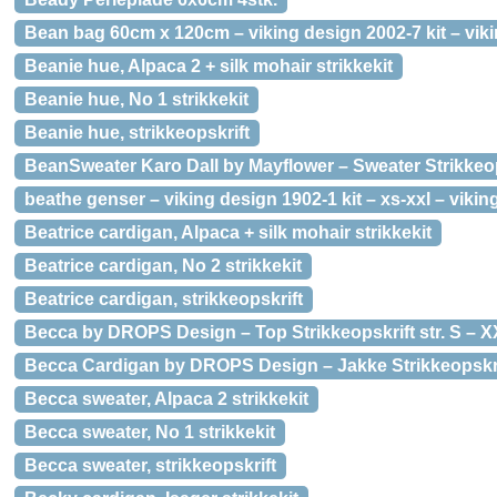
Bean bag 60cm x 120cm – viking design 2002-7 kit – viki
Beanie hue, Alpaca 2 + silk mohair strikkekit
Beanie hue, No 1 strikkekit
Beanie hue, strikkeopskrift
BeanSweater Karo Dall by Mayflower – Sweater Strikkeops
beathe genser – viking design 1902-1 kit – xs-xxl – vikin
Beatrice cardigan, Alpaca + silk mohair strikkekit
Beatrice cardigan, No 2 strikkekit
Beatrice cardigan, strikkeopskrift
Becca by DROPS Design – Top Strikkeopskrift str. S – 
Becca Cardigan by DROPS Design – Jakke Strikkeopskrif
Becca sweater, Alpaca 2 strikkekit
Becca sweater, No 1 strikkekit
Becca sweater, strikkeopskrift