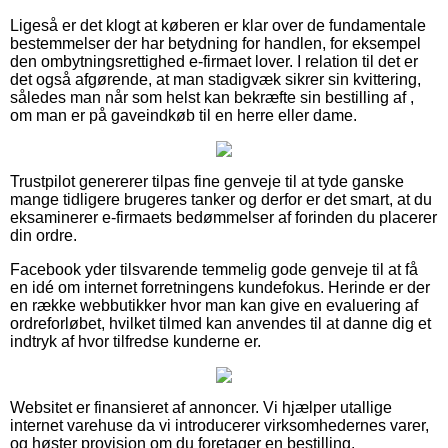
Ligeså er det klogt at køberen er klar over de fundamentale
bestemmelser der har betydning for handlen, for eksempel
den ombytningsrettighed e-firmaet lover. I relation til det er
det også afgørende, at man stadigvæk sikrer sin kvittering,
således man når som helst kan bekræfte sin bestilling af ,
om man er på gaveindkøb til en herre eller dame.
Trustpilot genererer tilpas fine genveje til at tyde ganske
mange tidligere brugeres tanker og derfor er det smart, at du
eksaminerer e-firmaets bedømmelser af forinden du placerer
din ordre.
Facebook yder tilsvarende temmelig gode genveje til at få
en idé om internet forretningens kundefokus. Herinde er der
en række webbutikker hvor man kan give en evaluering af
ordreforløbet, hvilket tilmed kan anvendes til at danne dig et
indtryk af hvor tilfredse kunderne er.
Websitet er finansieret af annoncer. Vi hjælper utallige
internet varehuse da vi introducerer virksomhedernes varer,
og høster provision om du foretager en bestilling.