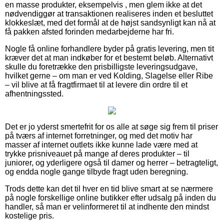
en masse produkter, eksempelvis , men glem ikke at det
nødvendiggør at transaktionen realiseres inden et besluttet
klokkeslæt, med det formål at de højst sandsynligt kan nå at
få pakken afsted forinden medarbejderne har fri.
Nogle få online forhandlere byder på gratis levering, men tit
kræver det at man indkøber for et bestemt beløb. Alternativt
skulle du foretrække den prisbilligste leveringsudgave,
hvilket gerne – om man er ved Kolding, Slagelse eller Ribe
– vil blive at få fragtfirmaet til at levere din ordre til et
afhentningssted.
Det er jo yderst smertefrit for os alle at søge sig frem til priser
på tværs af internet forretninger, og med det motiv har
masser af internet outlets ikke kunne lade være med at
trykke prisniveauet på mange af deres produkter – til
juniorer, og yderligere også til damer og herrer – betragteligt,
og endda nogle gange tilbyde fragt uden beregning.
Trods dette kan det til hver en tid blive smart at se nærmere
på nogle forskellige online butikker efter udsalg på inden du
handler, så man er velinformeret til at indhente den mindst
kostelige pris.