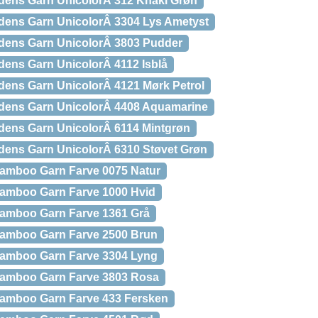
dens Garn UnicolorÂ 312 Khaki Grøn
dens Garn UnicolorÂ 3304 Lys Ametyst
ndens Garn UnicolorÂ 3803 Pudder
dens Garn UnicolorÂ 4112 Isblå
dens Garn UnicolorÂ 4121 Mørk Petrol
ndens Garn UnicolorÂ 4408 Aquamarine
dens Garn UnicolorÂ 6114 Mintgrøn
dens Garn UnicolorÂ 6310 Støvet Grøn
amboo Garn Farve 0075 Natur
amboo Garn Farve 1000 Hvid
amboo Garn Farve 1361 Grå
amboo Garn Farve 2500 Brun
amboo Garn Farve 3304 Lyng
amboo Garn Farve 3803 Rosa
amboo Garn Farve 433 Fersken