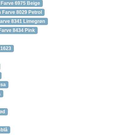
 Farve 6975 Beige
 Farve 8029 Petrol
Farve 8341 Limegrøn
Farve 8434 Pink
 1623
osa
å
rød
sblå