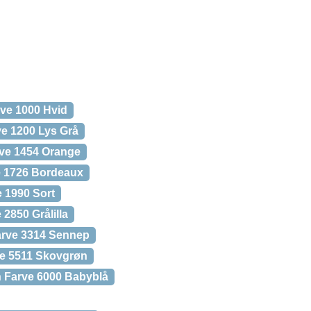
rve 1000 Hvid
ve 1200 Lys Grå
rve 1454 Orange
e 1726 Bordeaux
e 1990 Sort
2850 Grålilla
arve 3314 Sennep
ve 5511 Skovgrøn
n Farve 6000 Babyblå