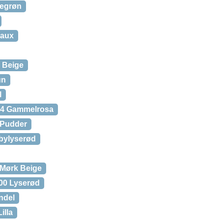
megrøn
eaux
9 Beige
un
l
304 Gammelrosa
3 Pudder
abylyserød
 Mørk Beige
100 Lyserød
ndel
illa