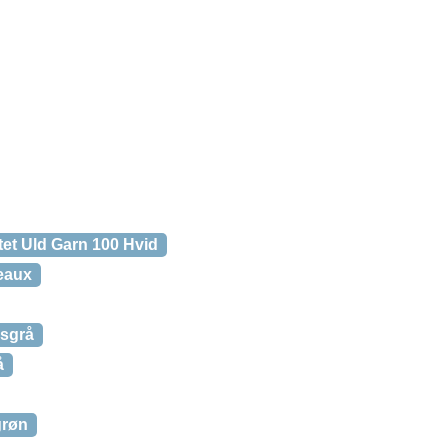
tet Uld Garn 100 Hvid
eaux
ksgrå
å
grøn