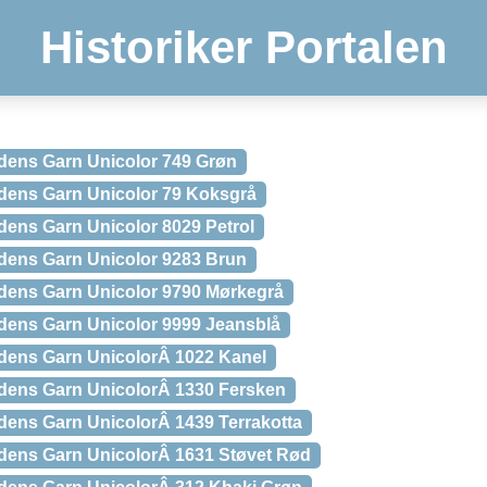
Historiker Portalen
dens Garn Unicolor 749 Grøn
dens Garn Unicolor 79 Koksgrå
dens Garn Unicolor 8029 Petrol
dens Garn Unicolor 9283 Brun
dens Garn Unicolor 9790 Mørkegrå
dens Garn Unicolor 9999 Jeansblå
dens Garn UnicolorÂ 1022 Kanel
ndens Garn UnicolorÂ 1330 Fersken
dens Garn UnicolorÂ 1439 Terrakotta
dens Garn UnicolorÂ 1631 Støvet Rød