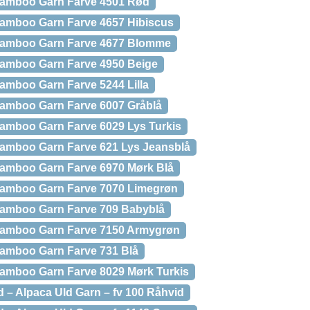
Bamboo Garn Farve 4501 Rød
amboo Garn Farve 4657 Hibiscus
Bamboo Garn Farve 4677 Blomme
amboo Garn Farve 4950 Beige
amboo Garn Farve 5244 Lilla
amboo Garn Farve 6007 Gråblå
amboo Garn Farve 6029 Lys Turkis
amboo Garn Farve 621 Lys Jeansblå
amboo Garn Farve 6970 Mørk Blå
amboo Garn Farve 7070 Limegrøn
amboo Garn Farve 709 Babyblå
Bamboo Garn Farve 7150 Armygrøn
amboo Garn Farve 731 Blå
amboo Garn Farve 8029 Mørk Turkis
d – Alpaca Uld Garn – fv 100 Råhvid