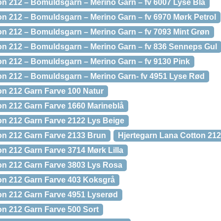
on 212 – Bomuldsgarn – Merino Garn – fv 6007 Lyse Blå
on 212 – Bomuldsgarn – Merino Garn – fv 6970 Mørk Petrol
on 212 – Bomuldsgarn – Merino Garn – fv 7093 Mint Grøn
on 212 – Bomuldsgarn – Merino Garn – fv 836 Senneps Gul
on 212 – Bomuldsgarn – Merino Garn – fv 9130 Pink
on 212 – Bomuldsgarn – Merino Garn- fv 4951 Lyse Rød
on 212 Garn Farve 100 Natur
on 212 Garn Farve 1660 Marineblå
on 212 Garn Farve 2122 Lys Beige
on 212 Garn Farve 2133 Brun
Hjertegarn Lana Cotton 212
on 212 Garn Farve 3714 Mørk Lilla
on 212 Garn Farve 3803 Lys Rosa
on 212 Garn Farve 403 Koksgrå
on 212 Garn Farve 4951 Lyserød
on 212 Garn Farve 500 Sort