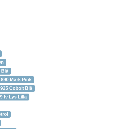
øn
 Blå
 1890 Mørk Pink
1925 Cobolt Blå
 fv Lys Lilla
trol