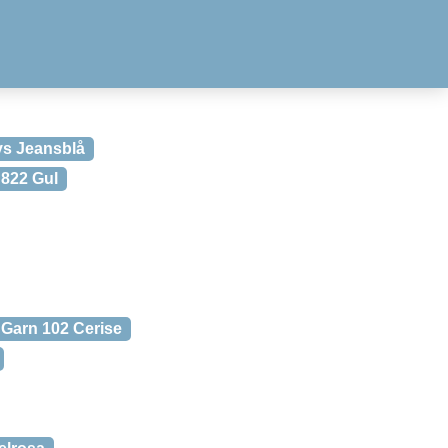
ys Jeansblå
 822 Gul
l Garn 102 Cerise