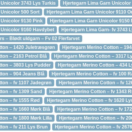
 Unicolor 3743 Lys Turkis
Hjertegarn Lima Garn Unicolor
 Unicolor 500 Sort
Hjertegarn Lima Garn Unicolor 9110 O
 Unicolor 9130 Pink
Hjertegarn Lima Garn Unicolor 9150
 Unicolor 9160 Havdybet
Hjertegarn Lima Garn- fv 3743 L
s – Blødt uldgarn – Fv 02 Flerfarvet
tton – 1420 Juletræsgrøn
Hjertegarn Merino Cotton – 194
ton – 2163 Petrol Blå
Hjertegarn Merino Cotton – 3317 L
tton – 3803 Lys Pudder
Hjertegarn Merino Cotton – 434 L
tton – 904 Jeans Blå
Hjertegarn Merino Cotton – fv 100 R
tton – fv 1107 Jadegrøn
Hjertegarn Merino Cotton – fv 1
tton – fv 1309 Sand
Hjertegarn Merino Cotton – fv 1343 
tton – fv 1555 Rød
Hjertegarn Merino Cotton – fv 1620 L
ton – fv 1660 Mørk Blå
Hjertegarn Merino Cotton – fv 17
ton – fv 1800 Mørk Lilla
Hjertegarn Merino Cotton – fv 2
ton – fv 211 Lys Brun
Hjertegarn Merino Cotton – fv 267