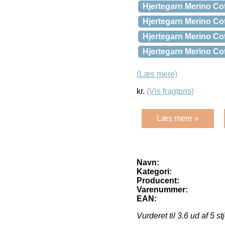
Hjertegarn Merino Cot
Hjertegarn Merino Cot
Hjertegarn Merino Cot
Hjertegarn Merino Co
(Læs mere)
kr.
(Vis fragtpris)
Læs mere »
Navn:
Kategori:
Producent:
Varenummer:
EAN:
Vurderet til
3.6
ud af 5 st