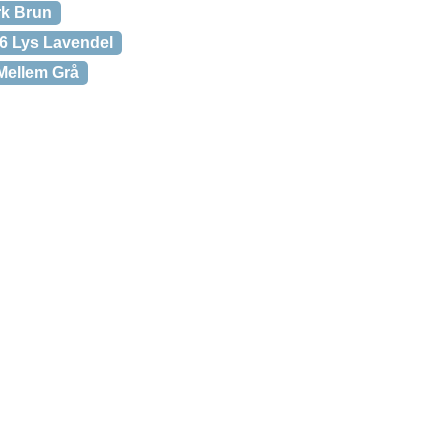
rk Brun
06 Lys Lavendel
 Mellem Grå