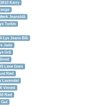
 3810 Karry
range
 Mørk Jeansblå
ys Turkis
4 Lys Jeans Blå
ys Jade
ys Grå
åhvid
265 Lime Grøn
Rust Rød
ys Lavendel
26 Vinrød
060 Rød
6 Gul