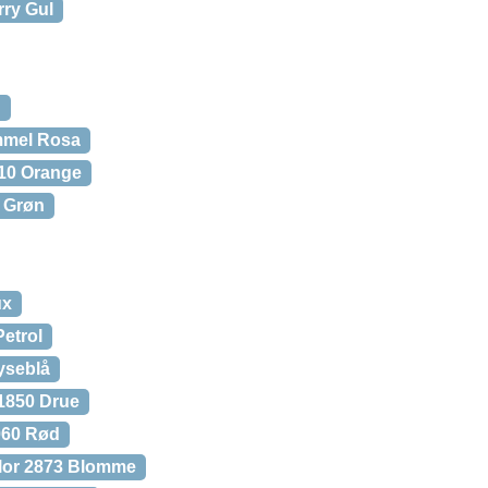
rry Gul
d
ammel Rosa
110 Orange
e Grøn
ux
Petrol
yseblå
 1850 Drue
060 Rød
olor 2873 Blomme