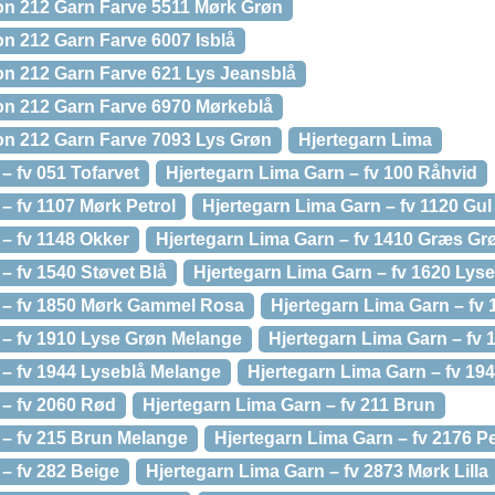
on 212 Garn Farve 5511 Mørk Grøn
on 212 Garn Farve 6007 Isblå
on 212 Garn Farve 621 Lys Jeansblå
on 212 Garn Farve 6970 Mørkeblå
on 212 Garn Farve 7093 Lys Grøn
Hjertegarn Lima
– fv 051 Tofarvet
Hjertegarn Lima Garn – fv 100 Råhvid
– fv 1107 Mørk Petrol
Hjertegarn Lima Garn – fv 1120 Gul
– fv 1148 Okker
Hjertegarn Lima Garn – fv 1410 Græs Gr
– fv 1540 Støvet Blå
Hjertegarn Lima Garn – fv 1620 Lyse
 – fv 1850 Mørk Gammel Rosa
Hjertegarn Lima Garn – fv
 – fv 1910 Lyse Grøn Melange
Hjertegarn Lima Garn – fv 
 – fv 1944 Lyseblå Melange
Hjertegarn Lima Garn – fv 1949
 – fv 2060 Rød
Hjertegarn Lima Garn – fv 211 Brun
 – fv 215 Brun Melange
Hjertegarn Lima Garn – fv 2176 Pe
– fv 282 Beige
Hjertegarn Lima Garn – fv 2873 Mørk Lilla