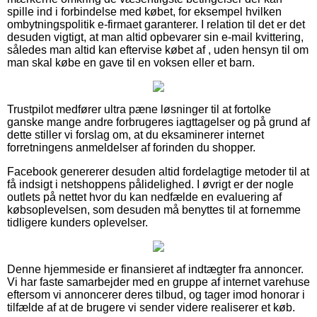
spille ind i forbindelse med købet, for eksempel hvilken
ombytningspolitik e-firmaet garanterer. I relation til det er det
desuden vigtigt, at man altid opbevarer sin e-mail kvittering,
således man altid kan eftervise købet af , uden hensyn til om
man skal købe en gave til en voksen eller et barn.
Trustpilot medfører ultra pæne løsninger til at fortolke
ganske mange andre forbrugeres iagttagelser og på grund af
dette stiller vi forslag om, at du eksaminerer internet
forretningens anmeldelser af forinden du shopper.
Facebook genererer desuden altid fordelagtige metoder til at
få indsigt i netshoppens pålidelighed. I øvrigt er der nogle
outlets på nettet hvor du kan nedfælde en evaluering af
købsoplevelsen, som desuden må benyttes til at fornemme
tidligere kunders oplevelser.
Denne hjemmeside er finansieret af indtægter fra annoncer.
Vi har faste samarbejder med en gruppe af internet varehuse
eftersom vi annoncerer deres tilbud, og tager imod honorar i
tilfælde af at de brugere vi sender videre realiserer et køb.