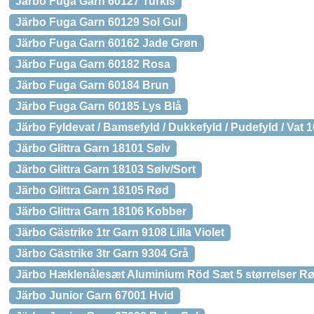
Järbo Fuga Garn 60127 Turkis
Järbo Fuga Garn 60129 Sol Gul
Järbo Fuga Garn 60162 Jade Grøn
Järbo Fuga Garn 60182 Rosa
Järbo Fuga Garn 60184 Brun
Järbo Fuga Garn 60185 Lys Blå
Järbo Fyldevat / Bamsefyld / Dukkefyld / Pudefyld / Vat 
Järbo Glittra Garn 18101 Sølv
Järbo Glittra Garn 18103 Sølv/Sort
Järbo Glittra Garn 18105 Rød
Järbo Glittra Garn 18106 Kobber
Järbo Gästrike 1tr Garn 9108 Lilla Violet
Järbo Gästrike 3tr Garn 9304 Grå
Järbo Hæklenålesæt Aluminium Röd Sæt 5 størrelser Rød
Järbo Junior Garn 67001 Hvid