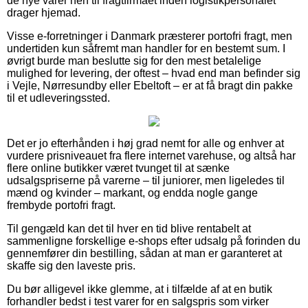
de nye varer hen til fragtfirmaet inden logistikpersonalet
drager hjemad.
Visse e-forretninger i Danmark præsterer portofri fragt, men
undertiden kun såfremt man handler for en bestemt sum. I
øvrigt burde man beslutte sig for den mest betalelige
mulighed for levering, der oftest – hvad end man befinder sig
i Vejle, Nørresundby eller Ebeltoft – er at få bragt din pakke
til et udleveringssted.
Det er jo efterhånden i høj grad nemt for alle og enhver at
vurdere prisniveauet fra flere internet varehuse, og altså har
flere online butikker været tvunget til at sænke
udsalgspriserne på varerne – til juniorer, men ligeledes til
mænd og kvinder – markant, og endda nogle gange
frembyde portofri fragt.
Til gengæld kan det til hver en tid blive rentabelt at
sammenligne forskellige e-shops efter udsalg på forinden du
gennemfører din bestilling, sådan at man er garanteret at
skaffe sig den laveste pris.
Du bør alligevel ikke glemme, at i tilfælde af at en butik
forhandler bedst i test varer for en salgspris som virker