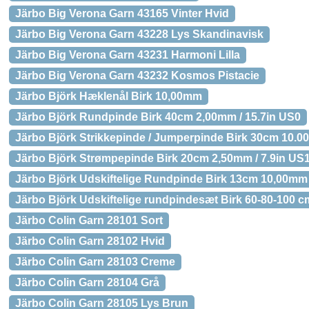
Järbo Big Verona Garn 43165 Vinter Hvid
Järbo Big Verona Garn 43228 Lys Skandinavisk
Järbo Big Verona Garn 43231 Harmoni Lilla
Järbo Big Verona Garn 43232 Kosmos Pistacie
Järbo Björk Hæklenål Birk 10,00mm
Järbo Björk Rundpinde Birk 40cm 2,00mm / 15.7in US0
Järbo Björk Strikkepinde / Jumperpinde Birk 30cm 10.0
Järbo Björk Strømpepinde Birk 20cm 2,50mm / 7.9in U
Järbo Björk Udskiftelige Rundpinde Birk 13cm 10,00m
Järbo Björk Udskiftelige rundpindesæt Birk 60-80-100 c
Järbo Colin Garn 28101 Sort
Järbo Colin Garn 28102 Hvid
Järbo Colin Garn 28103 Creme
Järbo Colin Garn 28104 Grå
Järbo Colin Garn 28105 Lys Brun