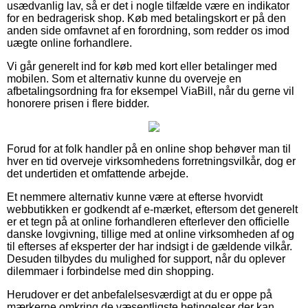
usædvanlig lav, så er det i nogle tilfælde være en indikator
for en bedragerisk shop. Køb med betalingskort er på den
anden side omfavnet af en forordning, som redder os imod
uægte online forhandlere.
Vi går generelt ind for køb med kort eller betalinger med
mobilen. Som et alternativ kunne du overveje en
afbetalingsordning fra for eksempel ViaBill, når du gerne vil
honorere prisen i flere bidder.
Forud for at folk handler på en online shop behøver man til
hver en tid overveje virksomhedens forretningsvilkår, dog er
det undertiden et omfattende arbejde.
Et nemmere alternativ kunne være at efterse hvorvidt
webbutikken er godkendt af e-mærket, eftersom det generelt
er et tegn på at online forhandleren efterlever den officielle
danske lovgivning, tillige med at online virksomheden af og
til efterses af eksperter der har indsigt i de gældende vilkår.
Desuden tilbydes du mulighed for support, når du oplever
dilemmaer i forbindelse med din shopping.
Herudover er det anbefalelsesværdigt at du er oppe på
mærkerne omkring de væsentligste betingelser der kan