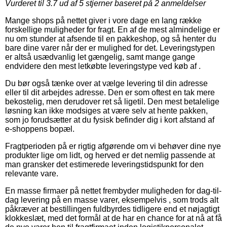
Vurderet til
3.7
ud af 5 stjerner baseret på
2
anmeldelser
Mange shops på nettet giver i vore dage en lang række
forskellige muligheder for fragt. En af de mest almindelige er
nu om stunder at afsende til en pakkeshop, og så henter du
bare dine varer når der er mulighed for det. Leveringstypen
er altså usædvanlig let gængelig, samt mange gange
endvidere den mest letkøbte leveringstype ved køb af .
Du bør også tænke over at vælge levering til din adresse
eller til dit arbejdes adresse. Den er som oftest en tak mere
bekostelig, men derudover ret så ligetil. Den mest betalelige
løsning kan ikke modsiges at være selv at hente pakken,
som jo forudsætter at du fysisk befinder dig i kort afstand af
e-shoppens bopæl.
Fragtperioden på er rigtig afgørende om vi behøver dine nye
produkter lige om lidt, og herved er det nemlig passende at
man gransker det estimerede leveringstidspunkt for den
relevante vare.
En masse firmaer på nettet frembyder muligheden for dag-til-
dag levering på en masse varer, eksempelvis , som trods alt
påkræver at bestillingen fuldbyrdes tidligere end et nøjagtigt
klokkeslæt, med det formål at de har en chance for at nå at få