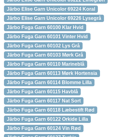
Järbo Elise Garn Unicolor 69224 Koral
Järbo Elise Garn Unicolor 69226 Lysegrå
Järbo Fuga Garn 60100 Klar Hvid
Järbo Fuga Garn 60101 Vinter Hvid
Järbo Fuga Garn 60102 Lys Grå
Järbo Fuga Garn 60103 Mørk Grå
Järbo Fuga Garn 60110 Marineblå
Järbo Fuga Garn 60113 Mørk Hortensia
Järbo Fuga Garn 60114 Blomme Lilla
Järbo Fuga Garn 60115 Havblå
Järbo Fuga Garn 60117 Nat Sort
Järbo Fuga Garn 60118 Læbestift Rød
Järbo Fuga Garn 60122 Orkide Lilla
Järbo Fuga Garn 60124 Vin Rød