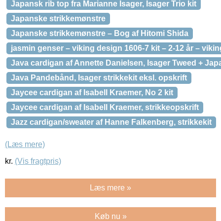
Japansk rib top fra Marianne Isager, Isager Trio kit
Japanske strikkemønstre
Japanske strikkemønstre – Bog af Hitomi Shida
jasmin genser – viking design 1606-7 kit – 2-12 år – vikin
Java cardigan af Annette Danielsen, Isager Tweed + Japa
Java Pandebånd, Isager strikkekit eksl. opskrift
Jaycee cardigan af Isabell Kraemer, No 2 kit
Jaycee cardigan af Isabell Kraemer, strikkeopskrift
Jazz cardigan/sweater af Hanne Falkenberg, strikkekit
(Læs mere)
kr.
(Vis fragtpris)
Læs mere »
Køb nu »