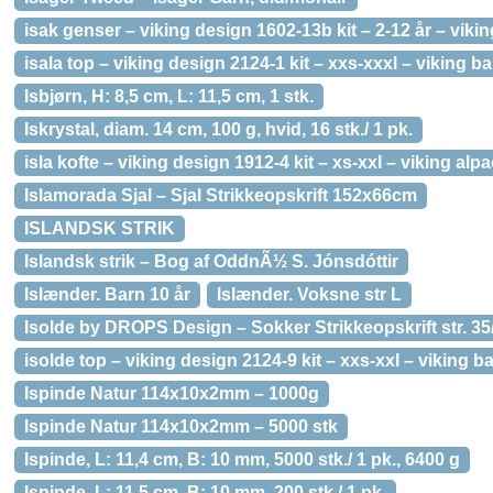
isak genser – viking design 1602-13b kit – 2-12 år – vikin
isala top – viking design 2124-1 kit – xxs-xxxl – viking 
Isbjørn, H: 8,5 cm, L: 11,5 cm, 1 stk.
Iskrystal, diam. 14 cm, 100 g, hvid, 16 stk./ 1 pk.
isla kofte – viking design 1912-4 kit – xs-xxl – viking alp
Islamorada Sjal – Sjal Strikkeopskrift 152x66cm
ISLANDSK STRIK
Islandsk strik – Bog af OddnÃ½ S. Jónsdóttir
Islænder. Barn 10 år
Islænder. Voksne str L
Isolde by DROPS Design – Sokker Strikkeopskrift str. 35
isolde top – viking design 2124-9 kit – xxs-xxl – viking
Ispinde Natur 114x10x2mm – 1000g
Ispinde Natur 114x10x2mm – 5000 stk
Ispinde, L: 11,4 cm, B: 10 mm, 5000 stk./ 1 pk., 6400 g
Ispinde, L: 11,5 cm, B: 10 mm, 200 stk./ 1 pk.