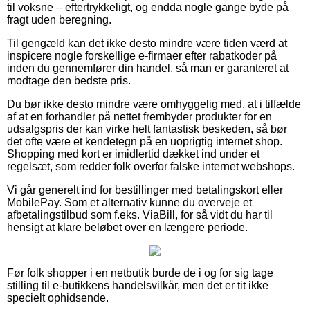
til voksne – eftertrykkeligt, og endda nogle gange byde på
fragt uden beregning.
Til gengæld kan det ikke desto mindre være tiden værd at
inspicere nogle forskellige e-firmaer efter rabatkoder på
inden du gennemfører din handel, så man er garanteret at
modtage den bedste pris.
Du bør ikke desto mindre være omhyggelig med, at i tilfælde
af at en forhandler på nettet frembyder produkter for en
udsalgspris der kan virke helt fantastisk beskeden, så bør
det ofte være et kendetegn på en uoprigtig internet shop.
Shopping med kort er imidlertid dækket ind under et
regelsæt, som redder folk overfor falske internet webshops.
Vi går generelt ind for bestillinger med betalingskort eller
MobilePay. Som et alternativ kunne du overveje et
afbetalingstilbud som f.eks. ViaBill, for så vidt du har til
hensigt at klare beløbet over en længere periode.
Før folk shopper i en netbutik burde de i og for sig tage
stilling til e-butikkens handelsvilkår, men det er tit ikke
specielt ophidsende.