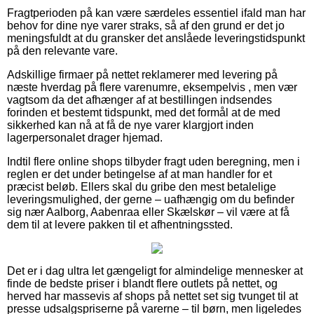
Fragtperioden på kan være særdeles essentiel ifald man har
behov for dine nye varer straks, så af den grund er det jo
meningsfuldt at du gransker det anslåede leveringstidspunkt
på den relevante vare.
Adskillige firmaer på nettet reklamerer med levering på
næste hverdag på flere varenumre, eksempelvis , men vær
vagtsom da det afhænger af at bestillingen indsendes
forinden et bestemt tidspunkt, med det formål at de med
sikkerhed kan nå at få de nye varer klargjort inden
lagerpersonalet drager hjemad.
Indtil flere online shops tilbyder fragt uden beregning, men i
reglen er det under betingelse af at man handler for et
præcist beløb. Ellers skal du gribe den mest betalelige
leveringsmulighed, der gerne – uafhængig om du befinder
sig nær Aalborg, Aabenraa eller Skælskør – vil være at få
dem til at levere pakken til et afhentningssted.
Det er i dag ultra let gængeligt for almindelige mennesker at
finde de bedste priser i blandt flere outlets på nettet, og
herved har massevis af shops på nettet set sig tvunget til at
presse udsalgspriserne på varerne – til børn, men ligeledes