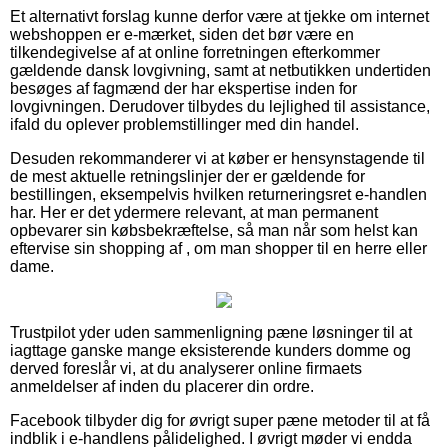
Et alternativt forslag kunne derfor være at tjekke om internet
webshoppen er e-mærket, siden det bør være en
tilkendegivelse af at online forretningen efterkommer
gældende dansk lovgivning, samt at netbutikken undertiden
besøges af fagmænd der har ekspertise inden for
lovgivningen. Derudover tilbydes du lejlighed til assistance,
ifald du oplever problemstillinger med din handel.
Desuden rekommanderer vi at køber er hensynstagende til
de mest aktuelle retningslinjer der er gældende for
bestillingen, eksempelvis hvilken returneringsret e-handlen
har. Her er det ydermere relevant, at man permanent
opbevarer sin købsbekræftelse, så man når som helst kan
eftervise sin shopping af , om man shopper til en herre eller
dame.
Trustpilot yder uden sammenligning pæne løsninger til at
iagttage ganske mange eksisterende kunders domme og
derved foreslår vi, at du analyserer online firmaets
anmeldelser af inden du placerer din ordre.
Facebook tilbyder dig for øvrigt super pæne metoder til at få
indblik i e-handlens pålidelighed. I øvrigt møder vi endda