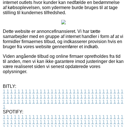
internet outlets hvor kunder kan nedfælde en bedømmelse
af købsoplevelsen, som ydermere burde bruges til at tage
stilling til kundernes tilfredshed.
Dette website er annoncefinansieret. Vi har tætte
samarbejder med en gruppe af internet handler i form af at vi
formidler firmaernes tilbud, og indkasserer provision hvis en
bruger fra vores website gennemfører et indkøb.
Viden angående tilbud og online firmaer opretholdes fra tid
til anden, men vi kan ikke garantere imod justeringer der kan
være realiseret siden vi senest opdaterede vores
oplysninger.
BITLY:
1
1
1
1
1
1
1
1
1
1
1
1
1
1
1
1
1
1
1
1
1
1
1
1
1
1
1
1
1
1
1
1
1
1
1
1
1
1
1
1
1
1
1
1
1
1
1
1
1
1
1
1
1
1
1
1
1
1
1
1
1
1
1
1
1
1
1
1
1
1
1
1
1
1
1
1
1
1
1
1
1
1
1
1
1
1
1
1
1
1
1
1
1
1
1
1
1
1
1
1
SPOTIFY:
1
1
1
1
1
1
1
1
1
1
1
1
1
1
1
1
1
1
1
1
1
1
1
1
1
1
1
1
1
1
1
1
1
1
1
1
1
1
1
1
1
1
1
1
1
1
1
1
1
1
1
1
1
1
1
1
1
1
1
1
1
1
1
1
1
1