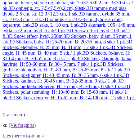
ophæng, hjerte, stjerne og juletræ, str. 7,5×7,5×0,2 cm, 3×30 stk./ 1
pk.
3D ophæng, str. 7,5×7,5×0,2 cm, 90stk.
3D ramme med glas,
dybde 2,5 cm, str. 12,3×12,3 cm, 1 stk.
3D ramme, dybde 35 mm,
str. 23×23 cm, 1 stk.
3D ramme, str. 23×23 cm, dybde 35 mm,
kejsertræ, 1stk.
3D saks, L: 10 cm, 1 stk.
3D skumark, 105×148 mm,
tykkelse 2 mm, hvid, 5 ark/ 1 pk.
3D Snow effect, hvid, 100 ml/ 1
fl.
3D Snow effect, hvid, 250ml
3D Stickers, baby, diam. 35 mm, 1
ark
3D Stickers, baby, H: 25-70 mm, B: 20-55 mm, 8 stk./ 1 pk.
3D
Stickers, elefanter, H: 25 mm, B: 31 mm, 12 stk./ 1 pk.
3D Stickers,
engle, H: 45 mm, B: 40 mm, 5 stk./ 1 pk.
3D Stickers, fe-have, H:
32-64 mm, B: 30-55 mm, 9 stk./ 1 pk.
3D Stickers, flamingo, lama,
havfrue, H: 50-60 mm, B: 30-45 mm, 7 stk./ 1 pk.
3D Stickers,
grafiske julemotiver, H: 32-80 mm, B: 25-65 mm, 8 stk./ 1 pk.
3D
Stickers, julefigurer, H: 40-45 mm, B: 26-35 mm, 6 stk./ 1 pk.
3D
Stickers, kaniner, H: 30-45 mm, B: 32-35 mm, 9 stk./ 1 pk.
3D
Stickers, nøddeknækkeren, H: 75 mm, B: 30 mm, 6 stk./ 1 pk.
3D
Stickers, polar stemning, H: 10-40 mm, B: 15-60 mm, 11 stk./ 1
pk.
3D Stickers, rensdyr, H: 15-62 mm, B: 14-100 mm, 15 stk./ 1 pk.
(Læs mere)
kr.
(Vis fragtpris)
Læs mere »
Køb nu »