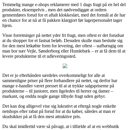
Temmelig mange e-shops reklamerer med 1 dags fragt på en hel del
produkter, eksempelvis , men det nødvendiggør at ordren
gennemføres forud for et aftalt klokkeslæt, med det formål at de har
en chance for at nå at få pakken klargjort før lagerpersonalet tager
hjem.
Visse forretninger på nettet yder fri fragt, men oftest er det forudsat
at du shopper for et fastsat beløb. Desuden skulle man beslutte sig
for den mest letkøbte form for levering, der oftest – uafhængig om
man bor nær Vejle, Sønderborg eller Humlebæk – er at få dem til at
levere produkterne til et udleveringssted.
Det er jo efterhånden særdeles overkommeligt for alle at
sammenligne priser på flere forhandlere på nettet, og derfor har
mange e-handler været presset til at at trykke salgspriserne på
produkterne – til juniorer, men ligeledes til herrer og damer –
markant, og endda nogle gange tilbyde fragt uden gebyr.
Det kan dog alligevel vise sig lukrativt at eftergå nogle enkelte
netshops efter rabat på forud for at du køber, således at man er
skudsikker på at få den mest attraktive pris.
Du skal imidlertid være så påvagt, at i tilfælde af at en webbutik