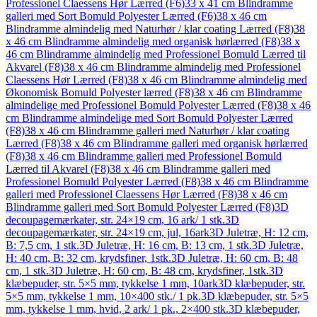
Professionel Claessens Hør Lærred (F6)
33 x 41 cm Blindramme
galleri med Sort Bomuld Polyester Lærred (F6)
38 x 46 cm
Blindramme almindelig med Naturhør / klar coating Lærred (F8)
38
x 46 cm Blindramme almindelig med organisk hørlærred (F8)
38 x
46 cm Blindramme almindelig med Professionel Bomuld Lærred til
Akvarel (F8)
38 x 46 cm Blindramme almindelig med Professionel
Claessens Hør Lærred (F8)
38 x 46 cm Blindramme almindelig med
Økonomisk Bomuld Polyester lærred (F8)
38 x 46 cm Blindramme
almindelige med Professionel Bomuld Polyester Lærred (F8)
38 x 46
cm Blindramme almindelige med Sort Bomuld Polyester Lærred
(F8)
38 x 46 cm Blindramme galleri med Naturhør / klar coating
Lærred (F8)
38 x 46 cm Blindramme galleri med organisk hørlærred
(F8)
38 x 46 cm Blindramme galleri med Professionel Bomuld
Lærred til Akvarel (F8)
38 x 46 cm Blindramme galleri med
Professionel Bomuld Polyester Lærred (F8)
38 x 46 cm Blindramme
galleri med Professionel Claessens Hør Lærred (F8)
38 x 46 cm
Blindramme galleri med Sort Bomuld Polyester Lærred (F8)
3D
decoupagemærkater, str. 24×19 cm, 16 ark/ 1 stk.
3D
decoupagemærkater, str. 24×19 cm, jul, 16ark
3D Juletræ, H: 12 cm,
B: 7,5 cm, 1 stk.
3D Juletræ, H: 16 cm, B: 13 cm, 1 stk.
3D Juletræ,
H: 40 cm, B: 32 cm, krydsfiner, 1stk.
3D Juletræ, H: 60 cm, B: 48
cm, 1 stk.
3D Juletræ, H: 60 cm, B: 48 cm, krydsfiner, 1stk.
3D
klæbepuder, str. 5×5 mm, tykkelse 1 mm, 10ark
3D klæbepuder, str.
5×5 mm, tykkelse 1 mm, 10×400 stk./ 1 pk.
3D klæbepuder, str. 5×5
mm, tykkelse 1 mm, hvid, 2 ark/ 1 pk., 2×400 stk.
3D klæbepuder,