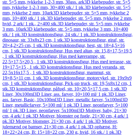
str. 5×5 mm, tykkelse 1-2-3 mm, 30ass. ark
3D klæbepuder, str. 5×5
mm, tykkelse 1-2-3 mm, 30×400 stk./ 1 pk.
3D klæbepuder, str. 5×5
mm, tykkelse 2 mm, 10ark
3D klæbepuder, str. 5×5 mm, tykkelse 2
mm, 10×400 stk./ 1 pk.
3D klæbepuder, str. 5×5 mm, tykkelse 2 mm,
hvid, 2 ark/ 1 pk., 2×400 stk.
3D klæbepuder, str. 5×5 mm, tykkelse
3 mm, 10ark
3D klæbepuder, str. 5×5 mm, tykkelse 3 mm, 10×400
stk./ 1 pk.
3D konstruktionsfigur, 24 stk./ 1 pk.
3D konstruktionsfigur,
dinosaur, str. 33x8x23 cm, 1 stk.
3D konstruktionsfigur, giraf, str.
20×4,2×25 cm, 1 stk.
3D konstruktionsfigur, hest, str. 18×4,5×16
cm, 1 stk.
3D konstruktionsfigur, Hus med altan, str. 15,8×17,5×19,5
, 1 stk.
3D konstruktionsfigur, Hus med kørerampe, str.
22,5×17,5×20,5 , 1 stk.
3D konstruktionsfigur, Hus med terrasse, str.
19×17,5×15 , 1 stk.
3D konstruktionsfigur, Hus med veranda, str.
22,5x16x17,5 , 1 stk.
3D konstruktionsfigur, mammut, str.
19×8,5×11 cm, 1 stk.
3D konstruktionsfigur, motorcykel, str. 19x9x9
cm, 1 stk.
3D konstruktionsfigur, Pick-up truck, str. 19,5x8x12 cm, 1
stk.
3D konstruktionsfigur, påfugl, str. 10×20,5×17,5 cm, 1 stk.
3D
Liner, 30x100ml
3D Liner, ass. farver, 10×100 ml/ 1 pk.
3D Liner,
ass. farver, Basic, 10x100ml
3D Liner, metallic farver, 5x100ml
3D
Liner, metallicfarver, 5×100 ml/ 1 pk.
3D Liner, neonfarver, 5×100
ml/ 1 pk.
3D Liner, neonfarver, 5x100ml
3D Motiver, baby, 21×30
cm, 4 ark/ 1 pk.
3D Motiver, blomster og fugle, 21×30 cm, 4 ark/ 1
pk.
3D Motiver, blomster, 21×30 cm, 4 ark/ 1 pk.
3D Motiver,
julemænd og bamser, 21×30 cm, 4 ark/ 1 pk.
3D ophæng, H:
18+22+24 cm, B: 15+18+22 cm, 230 g, hvid, 16 stk./ 1 pk.
3D