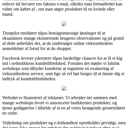
enhver tid bevarer ens faktura e-mail, således man fremadrettet kan
vidne om købet af , om man søger produkter til en kvinde eller
mand.
Trustpilot medfører tilpas hensigtsmæssige løsninger til at
eksaminere mange eksisterende brugeres observationer og på grund
af dette anbefales det, at du undersøger online virksomhedens
anmeldelser af forud for at du shopper.
Facebook leverer ydermere tilpas hæderlige chancer for at få et kig
ind i netbutikkens kundetilfredshed. Foruden det møder vi faktisk
webshops som tilbyder kunderne at registrere en evaluering af
virksomhedens service, som lige så vel bør bruges til at danne dig et
indtryk af kundetilfredsheden.
Websitet er finansieret af reklamer. Vi arbejder tæt sammen med
mange webshops hvori vi annoncerer butikkernes produkter, og
tjener godtgørelse i tilfælde af at en af vores besøgende gennemfører
en ordre.
Vejledning om produkter og e-forhandlere opretholdes jævnligt, men
der tages ikke ansvar for rettelser der er blevet iværksat efter at vi