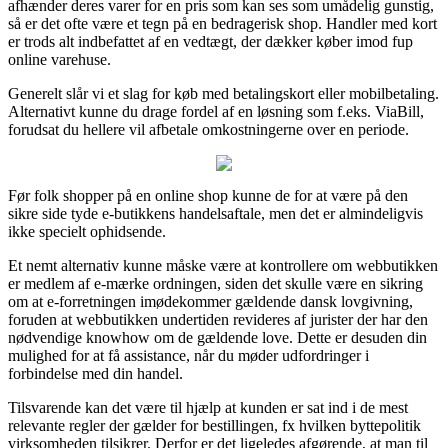
afhænder deres varer for en pris som kan ses som umådelig gunstig,
så er det ofte være et tegn på en bedragerisk shop. Handler med kort
er trods alt indbefattet af en vedtægt, der dækker køber imod fup
online varehuse.
Generelt slår vi et slag for køb med betalingskort eller mobilbetaling.
Alternativt kunne du drage fordel af en løsning som f.eks. ViaBill,
forudsat du hellere vil afbetale omkostningerne over en periode.
Før folk shopper på en online shop kunne de for at være på den
sikre side tyde e-butikkens handelsaftale, men det er almindeligvis
ikke specielt ophidsende.
Et nemt alternativ kunne måske være at kontrollere om webbutikken
er medlem af e-mærke ordningen, siden det skulle være en sikring
om at e-forretningen imødekommer gældende dansk lovgivning,
foruden at webbutikken undertiden revideres af jurister der har den
nødvendige knowhow om de gældende love. Dette er desuden din
mulighed for at få assistance, når du møder udfordringer i
forbindelse med din handel.
Tilsvarende kan det være til hjælp at kunden er sat ind i de mest
relevante regler der gælder for bestillingen, fx hvilken byttepolitik
virksomheden tilsikrer. Derfor er det ligeledes afgørende, at man til