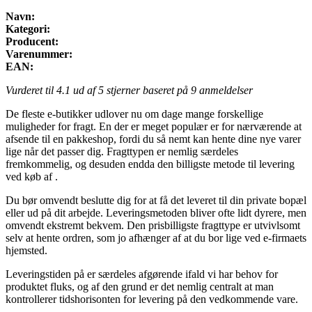
Navn:
Kategori:
Producent:
Varenummer:
EAN:
Vurderet til
4.1
ud af 5 stjerner baseret på
9
anmeldelser
De fleste e-butikker udlover nu om dage mange forskellige
muligheder for fragt. En der er meget populær er for nærværende at
afsende til en pakkeshop, fordi du så nemt kan hente dine nye varer
lige når det passer dig. Fragttypen er nemlig særdeles
fremkommelig, og desuden endda den billigste metode til levering
ved køb af .
Du bør omvendt beslutte dig for at få det leveret til din private bopæl
eller ud på dit arbejde. Leveringsmetoden bliver ofte lidt dyrere, men
omvendt ekstremt bekvem. Den prisbilligste fragttype er utvivlsomt
selv at hente ordren, som jo afhænger af at du bor lige ved e-firmaets
hjemsted.
Leveringstiden på er særdeles afgørende ifald vi har behov for
produktet fluks, og af den grund er det nemlig centralt at man
kontrollerer tidshorisonten for levering på den vedkommende vare.