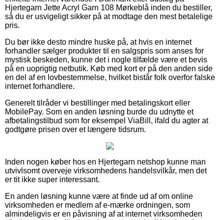
Hjertegarn Jette Acryl Garn 108 Mørkeblå inden du bestiller,
så du er usvigeligt sikker på at modtage den mest betalelige
pris.
Du bør ikke desto mindre huske på, at hvis en internet
forhandler sælger produkter til en salgspris som anses for
mystisk beskeden, kunne det i nogle tilfælde være et bevis
på en uoprigtig netbutik. Køb med kort er på den anden side
en del af en lovbestemmelse, hvilket bistår folk overfor falske
internet forhandlere.
Generelt tilråder vi bestillinger med betalingskort eller
MobilePay. Som en anden løsning burde du udnytte et
afbetalingstilbud som for eksempel ViaBill, ifald du agter at
godtgøre prisen over et længere tidsrum.
Inden nogen køber hos en Hjertegarn netshop kunne man
utvivlsomt overveje virksomhedens handelsvilkår, men det
er tit ikke super interessant.
En anden løsning kunne være at finde ud af om online
virksomheden er medlem af e-mærke ordningen, som
almindeligvis er en påvisning af at internet virksomheden