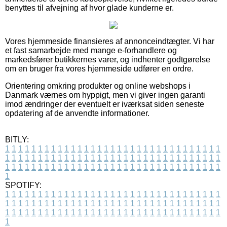
benyttes til afvejning af hvor glade kunderne er.
Vores hjemmeside finansieres af annonceindtægter. Vi har
et fast samarbejde med mange e-forhandlere og
markedsfører butikkernes varer, og indhenter godtgørelse
om en bruger fra vores hjemmeside udfører en ordre.
Orientering omkring produkter og online webshops i
Danmark værnes om hyppigt, men vi giver ingen garanti
imod ændringer der eventuelt er iværksat siden seneste
opdatering af de anvendte informationer.
BITLY:
1
1
1
1
1
1
1
1
1
1
1
1
1
1
1
1
1
1
1
1
1
1
1
1
1
1
1
1
1
1
1
1
1
1
1
1
1
1
1
1
1
1
1
1
1
1
1
1
1
1
1
1
1
1
1
1
1
1
1
1
1
1
1
1
1
1
1
1
1
1
1
1
1
1
1
1
1
1
1
1
1
1
1
1
1
1
1
1
1
1
1
1
1
1
1
1
1
1
1
1
SPOTIFY:
1
1
1
1
1
1
1
1
1
1
1
1
1
1
1
1
1
1
1
1
1
1
1
1
1
1
1
1
1
1
1
1
1
1
1
1
1
1
1
1
1
1
1
1
1
1
1
1
1
1
1
1
1
1
1
1
1
1
1
1
1
1
1
1
1
1
1
1
1
1
1
1
1
1
1
1
1
1
1
1
1
1
1
1
1
1
1
1
1
1
1
1
1
1
1
1
1
1
1
1