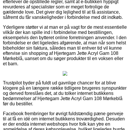
efterlever de opstillede regler, samt at e-butikken hyppigt
revurderes af specialister som er meget fortrolige de
gældende love. Det giver dig lejlighed til at få assistance,
såfremt du får vanskeligheder i forbindelse med dit indkøb.
Yderligere støtter vi at man er på vagt for de mest essentielle
vilkår der kan spille ind i forbindelse med bestillingen,
eksempelvis den bytteret online forretningen anvender. I den
forbindelse er det ligeledes afgørende, at man når som helst
bibeholder sin faktura, således man til enhver tid vil kunne
eftervise sin shopping af Hjertegarn Jette Acryl Garn 108
Mørkeblå, uanset om du søger produkter til en voksen eller
et barn.
Trustpilot byder på fuldt ud gavnlige chancer for at blive
klogere på en længere række tidligere brugeres synspunkter
og derved foreslåes det, at du tolker internet butikkens
bedømmelser af Hjertegarn Jette Acryl Garn 108 Mørkeblå
før du bestiller.
Facebook frembringer for øvrigt fuldstændig pæne genveje
til at få en idé om internet butikkens troværdighed. Desuden
er der endda internet webshops hvor folk kan ytre en
anmeldelse af deres købsoplevelse, hvilket ligeledes burde