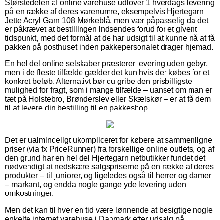
Størstedelen af online varehuse udlover 1 hverdags levering
på en række af deres varenumre, eksempelvis Hjertegarn
Jette Acryl Garn 108 Mørkeblå, men vær påpasselig da det
er påkrævet at bestillingen indsendes forud for et givent
tidspunkt, med det formål at de har udsigt til at kunne nå at få
pakken på posthuset inden pakkepersonalet drager hjemad.
En hel del online selskaber præsterer levering uden gebyr,
men i de fleste tilfælde gælder det kun hvis der købes for et
konkret beløb. Alternativt bør du gribe den prisbilligste
mulighed for fragt, som i mange tilfælde – uanset om man er
tæt på Holstebro, Brønderslev eller Skælskør – er at få dem
til at levere din bestilling til en pakkeshop.
Det er ualmindeligt ukompliceret for købere at sammenligne
priser (via fx PriceRunner) fra forskellige online outlets, og af
den grund har en hel del Hjertegarn netbutikker fundet det
nødvendigt at nedskære salgspriserne på en række af deres
produkter – til juniorer, og ligeledes også til herrer og damer
– markant, og endda nogle gange yde levering uden
omkostninger.
Men det kan til hver en tid være lønnende at besigtige nogle
enkelte internet varehuse i Danmark efter udsalg på