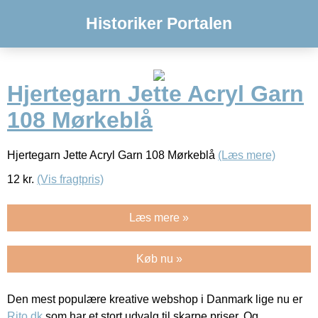
Historiker Portalen
Hjertegarn Jette Acryl Garn
108 Mørkeblå
Hjertegarn Jette Acryl Garn 108 Mørkeblå
(Læs mere)
12
kr.
(Vis fragtpris)
Læs mere »
Køb nu »
Den mest populære kreative webshop i Danmark lige nu er
Rito.dk
som har et stort udvalg til skarpe priser. Og