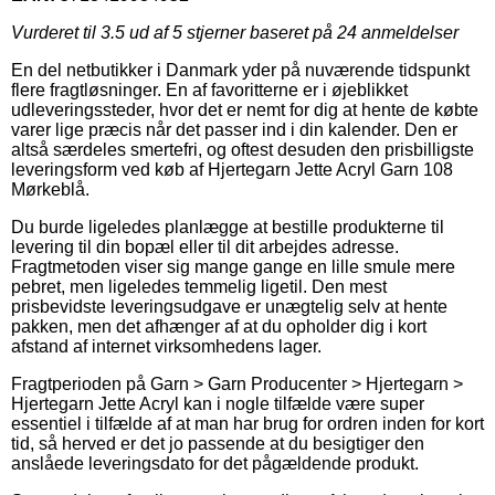
Vurderet til
3.5
ud af 5 stjerner baseret på
24
anmeldelser
En del netbutikker i Danmark yder på nuværende tidspunkt
flere fragtløsninger. En af favoritterne er i øjeblikket
udleveringssteder, hvor det er nemt for dig at hente de købte
varer lige præcis når det passer ind i din kalender. Den er
altså særdeles smertefri, og oftest desuden den prisbilligste
leveringsform ved køb af Hjertegarn Jette Acryl Garn 108
Mørkeblå.
Du burde ligeledes planlægge at bestille produkterne til
levering til din bopæl eller til dit arbejdes adresse.
Fragtmetoden viser sig mange gange en lille smule mere
pebret, men ligeledes temmelig ligetil. Den mest
prisbevidste leveringsudgave er unægtelig selv at hente
pakken, men det afhænger af at du opholder dig i kort
afstand af internet virksomhedens lager.
Fragtperioden på Garn > Garn Producenter > Hjertegarn >
Hjertegarn Jette Acryl kan i nogle tilfælde være super
essentiel i tilfælde af at man har brug for ordren inden for kort
tid, så herved er det jo passende at du besigtiger den
anslåede leveringsdato for det pågældende produkt.