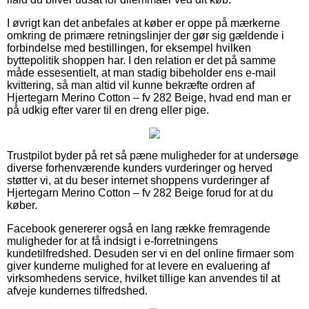
I øvrigt kan det anbefales at køber er oppe på mærkerne
omkring de primære retningslinjer der gør sig gældende i
forbindelse med bestillingen, for eksempel hvilken
byttepolitik shoppen har. I den relation er det på samme
måde essesentielt, at man stadig bibeholder ens e-mail
kvittering, så man altid vil kunne bekræfte ordren af
Hjertegarn Merino Cotton – fv 282 Beige, hvad end man er
på udkig efter varer til en dreng eller pige.
Trustpilot byder på ret så pæne muligheder for at undersøge
diverse forhenværende kunders vurderinger og herved
støtter vi, at du beser internet shoppens vurderinger af
Hjertegarn Merino Cotton – fv 282 Beige forud for at du
køber.
Facebook genererer også en lang række fremragende
muligheder for at få indsigt i e-forretningens
kundetilfredshed. Desuden ser vi en del online firmaer som
giver kunderne mulighed for at levere en evaluering af
virksomhedens service, hvilket tillige kan anvendes til at
afveje kundernes tilfredshed.