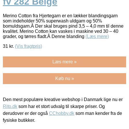
fv 282 Beige
Merino Cotton fra Hjertegarn er en lækker blandingsgarn
som indeholder 50% superwash uldgarn og 50%
bomuldsgarn.Â Der skal bruges pind 3,5 – 4,0 mm til denne
kvalitet. Merino Cotton kan vaskes i maskine ved 30 – 40
grader, og tørres fladt.Â Denne blanding
(Læs mere)
31
kr.
(Vis fragtpris)
Læs mere »
Køb nu »
Den mest populære kreative webshop i Danmark lige nu er
Rito.dk
som har et stort udvalg til skarpe priser. Og
derudover er der også
CChobby.dk
som man kender fra de
fysiske butikker.