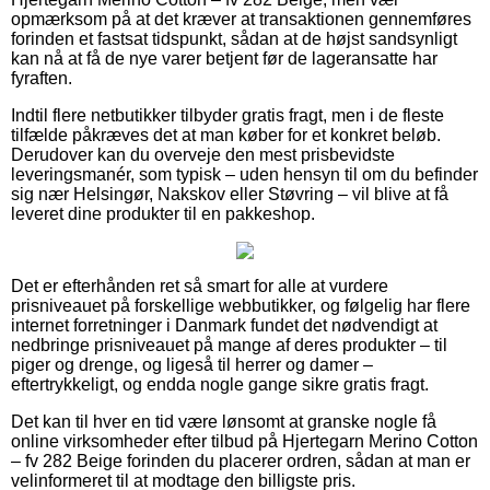
opmærksom på at det kræver at transaktionen gennemføres
forinden et fastsat tidspunkt, sådan at de højst sandsynligt
kan nå at få de nye varer betjent før de lageransatte har
fyraften.
Indtil flere netbutikker tilbyder gratis fragt, men i de fleste
tilfælde påkræves det at man køber for et konkret beløb.
Derudover kan du overveje den mest prisbevidste
leveringsmanér, som typisk – uden hensyn til om du befinder
sig nær Helsingør, Nakskov eller Støvring – vil blive at få
leveret dine produkter til en pakkeshop.
Det er efterhånden ret så smart for alle at vurdere
prisniveauet på forskellige webbutikker, og følgelig har flere
internet forretninger i Danmark fundet det nødvendigt at
nedbringe prisniveauet på mange af deres produkter – til
piger og drenge, og ligeså til herrer og damer –
eftertrykkeligt, og endda nogle gange sikre gratis fragt.
Det kan til hver en tid være lønsomt at granske nogle få
online virksomheder efter tilbud på Hjertegarn Merino Cotton
– fv 282 Beige forinden du placerer ordren, sådan at man er
velinformeret til at modtage den billigste pris.