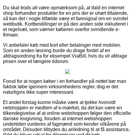
Du skal trods alt være opmærksom på, at ifald en internet
shop forhandler produkter for en pris der er uhørt tiltalende,
så kan det i nogle tilfælde være et faresignal om en svindel
webbutik. Kortbestillinger er på den anden side inkluderet i
et regelsæt, som værner køberen overfor svindlende e-
firmaer.
Vi anbefaler køb med kort eller betalinger med mobilen.
Som en anden løsning burde du drage fordel af en
afdragsordning fra for eksempel ViaBill, hvis du vil afdrage
prisen over et længere tidsrum.
Forud for at nogen køber i en forhandler på nettet bør man
faktisk løbe igennem virksomhedens regler, dog er det
naturligvis ikke super interessant.
Et andet forslag kunne måske være at tjekke hvorvidt
netshoppen er medlem af e-mærket, da det kan være en
tilkendegivelse af at online webshoppen følger den officielle
danske lovgivning, foruden at internet webshoppen
undertiden vurderes af fagmænd som kender vilkårene på
området. Desuden tilbydes du anledning til at få assistance,
ifald du bliver udsat for dilemmaer ved dit køb.