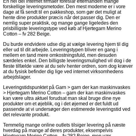
En hel del internet firmaer foreslår efterhånden mange
forskellige leveringsmetoder. Den mest moderne er i vore
dage at få sendt til en pakkeshop, som gør det muligt at
hente dine produkter præcis når det passer dig. Den er
nemlig super praktisk, og mange gange ligeledes den
prisbilligste leveringstype ved køb af Hjertegarn Merino
Cotton – fv 282 Beige.
Du burde endvidere udse dig at vælge levering hjem til dig
eller ud til dit arbejde. Leveringstypen bliver en gang i
mellem en tand mere omkostningsfuld, men desuden
særdeles enkel. Den billigste leveringsmulighed vil dog i de
fleste tilfælde være at du selv henter ordren, som dog kræver
at du fysisk befinder dig lige ved internet virksomhedens
arbejdslager.
Leveringstidspunktet på Garn > garn der kan maskinvaskes
> Hjertegarn Merino Cotton – garn der kan maskinvaskes
kan være ultra aktuel forudsat man skal bruge dine nye
produkter om et øjeblik, og i det øjemed er det fuldt ud
passende at vi undersøger den estimerede leveringstid ved
det relevante produkt.
Temmelig mange online outlets tilsiger levering på næste
hverdag på mange af deres produkter, eksempelvis
Hjertegarn Merino Cotton – fv 282 Beige, men vær