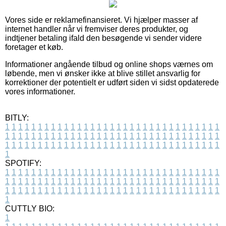
Vores side er reklamefinansieret. Vi hjælper masser af
internet handler når vi fremviser deres produkter, og
indtjener betaling ifald den besøgende vi sender videre
foretager et køb.
Informationer angående tilbud og online shops værnes om
løbende, men vi ønsker ikke at blive stillet ansvarlig for
korrektioner der potentielt er udført siden vi sidst opdaterede
vores informationer.
BITLY:
1
1
1
1
1
1
1
1
1
1
1
1
1
1
1
1
1
1
1
1
1
1
1
1
1
1
1
1
1
1
1
1
1
1
1
1
1
1
1
1
1
1
1
1
1
1
1
1
1
1
1
1
1
1
1
1
1
1
1
1
1
1
1
1
1
1
1
1
1
1
1
1
1
1
1
1
1
1
1
1
1
1
1
1
1
1
1
1
1
1
1
1
1
1
1
1
1
1
1
1
SPOTIFY:
1
1
1
1
1
1
1
1
1
1
1
1
1
1
1
1
1
1
1
1
1
1
1
1
1
1
1
1
1
1
1
1
1
1
1
1
1
1
1
1
1
1
1
1
1
1
1
1
1
1
1
1
1
1
1
1
1
1
1
1
1
1
1
1
1
1
1
1
1
1
1
1
1
1
1
1
1
1
1
1
1
1
1
1
1
1
1
1
1
1
1
1
1
1
1
1
1
1
1
1
CUTTLY BIO:
1