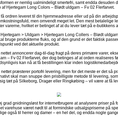
sformen er nemlig ualmindeligt smertefri, samt endda desuden d
af Hjertegarn Long Colors – Blødt uldgarn – Fv 02 Flerfarvet.
t få ordren leveret til din hjemmeadresse eller ud på din arbejd
 omkostningsfuld, men omvendt meget let. Den mest betalelige l
ter varerne, hvilket er betinget af at du lever tæt på e-butikkens 
Hjertegarn > Uldgarn > Hjertegarn Long Collers – Blødt uldgarn 
kal bruge produkterne fluks, og af den grund er det faktisk passe
dspunkt ved det aktuelle produkt.
 nettet annoncerer dag-til-dag fragt på deres primære varer, ek
rn – Fv 02 Flerfarvet, der dog betinges af at orden realiseres fø
synligvis kan nå at få bestillingen klar inden logistikmedarbejde
 på nettet præsterer portofri levering, men for det meste er det s
nativt skal man snuppe den prisbilligste metode til levering, som i
g tæt på Silkeborg, Dragør eller Ringkøbing – vil være at få lever
øj grad gnidningsløst for internetbrugere at analysere priser på
rnet varehuse været nødt til at formindske udsalgspriserne på spec
tillige også til herrer og damer – en hel del, og endda nogle gan