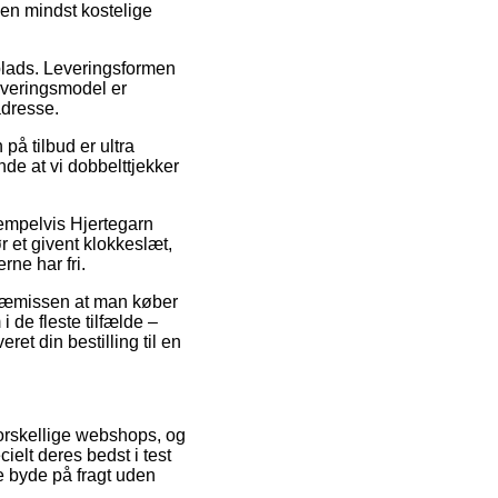
en mindst kostelige
splads. Leveringsformen
everingsmodel er
adresse.
på tilbud er ultra
nde at vi dobbelttjekker
sempelvis Hjertegarn
r et givent klokkeslæt,
rne har fri.
å præmissen at man køber
 de fleste tilfælde –
et din bestilling til en
 forskellige webshops, og
ielt deres bedst i test
ge byde på fragt uden