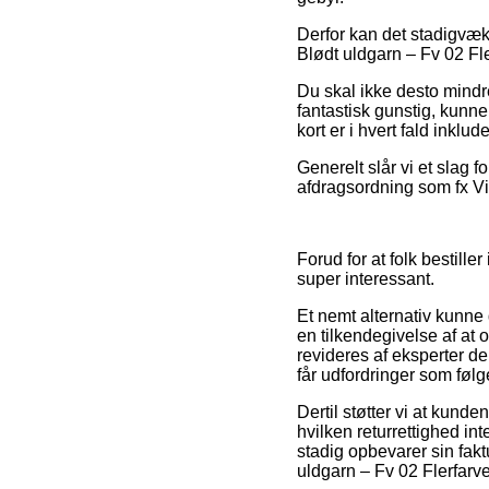
Derfor kan det stadigvæk
Blødt uldgarn – Fv 02 Fler
Du skal ikke desto mindr
fantastisk gunstig, kunn
kort er i hvert fald inklu
Generelt slår vi et slag 
afdragsordning som fx Vi
Forud for at folk bestille
super interessant.
Et nemt alternativ kunn
en tilkendegivelse af at o
revideres af eksperter de
får udfordringer som følg
Dertil støtter vi at kund
hvilken returrettighed i
stadig opbevarer sin fak
uldgarn – Fv 02 Flerfarve