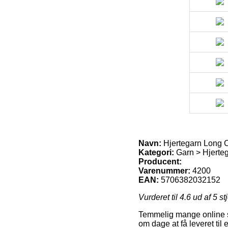
Navn:
Hjertegarn Long Co
Kategori:
Garn > Hjerteg
Producent:
Varenummer:
4200
EAN:
5706382032152
Vurderet til
4.6
ud af 5 st
Temmelig mange online sh
om dage at få leveret ti