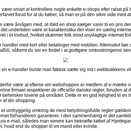
 være smart at kontrollere nogle enkelte e-shops efter rabat på
farvet forud for at du køber, så man er på den sikre side med at f
e være årvågen med, at ifald en shop sælger varer til en pris de
e det undertiden være et karakteristika der viser en uærlig inte
deret i et lovbud, hvilket skærmer folk imod snydagtige internet fo
for handler med kort eller betalinger med mobilen. Alternativt bør 
aBill, såfremt du ser en fordel i at godtgøre omkostningerne sen
r i en e-handler burde man faktisk sætte sig ind i webbutikkens vil
e derfor være at efterse om webshoppen er medlem af e-mærke 
nline firmaet respekterer de officielle danske regler, foruden at 
r behersker lovene på området. Dette er en god lejlighed til en 
e af din shopping.
en er omhyggelig omkring de mest betydningsfulde regler gældende
nternet forhandleren garanterer. I den sammenhæng er det samtidi
tura e-mail, således man senere kan bekræfte købet af Hjertega
t, hvad end du shopper til en mand eller kvinde.