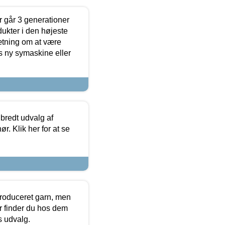
 går 3 generationer
dukter i den højeste
sætning om at være
s ny symaskine eller
 bredt udvalg af
r. Klik her for at se
produceret garn, men
or finder du hos dem
es udvalg.