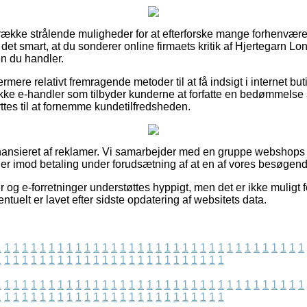
n række strålende muligheder for at efterforske mange forhenvær
 det smart, at du sonderer online firmaets kritik af Hjertegarn L
en du handler.
mere relativt fremragende metoder til at få indsigt i internet but
kke e-handler som tilbyder kunderne at forfatte en bedømmelse
tes til at fornemme kundetilfredsheden.
ansieret af reklamer. Vi samarbejder med en gruppe webshops 
ager imod betaling under forudsætning af at en af vores besøgend
og e-forretninger understøttes hyppigt, men det er ikke muligt fo
ntuelt er lavet efter sidste opdatering af websitets data.
1
1
1
1
1
1
1
1
1
1
1
1
1
1
1
1
1
1
1
1
1
1
1
1
1
1
1
1
1
1
1
1
1
1
1
1
1
1
1
1
1
1
1
1
1
1
1
1
1
1
1
1
1
1
1
1
1
1
1
1
1
1
1
1
1
1
1
1
1
1
1
1
1
1
1
1
1
1
1
1
1
1
1
1
1
1
1
1
1
1
1
1
1
1
1
1
1
1
1
1
1
1
1
1
1
1
1
1
1
1
1
1
1
1
1
1
1
1
1
1
1
1