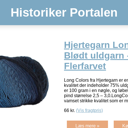
Historiker Portalen
Hjertegarn Lo
Blødt uldgarn 
Flerfarvet
Long Colors fra Hjertegarn er e
kvalitet der indeholder 75% ul
er 100 gram i en nøgle, og løb
pind størrelse 2,5 – 3,0.LongCol
vamset strikke kvalitet som er 
66
kr.
(Vis fragtpris)
Læs mere »
Kø