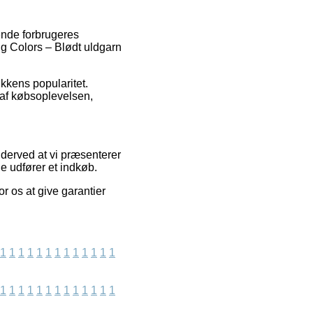
ende forbrugeres
ong Colors – Blødt uldgarn
ikkens popularitet.
 af købsoplevelsen,
derved at vi præsenterer
e udfører et indkøb.
r os at give garantier
1
1
1
1
1
1
1
1
1
1
1
1
1
1
1
1
1
1
1
1
1
1
1
1
1
1