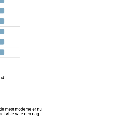
bud
f de mest moderne er nu
yindkøbte vare den dag