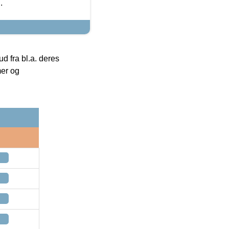
.
 fra bl.a. deres
mer og