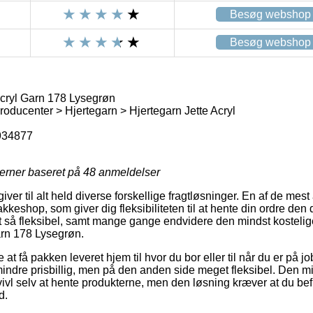
Besøg webshop
Besøg webshop
Acryl Garn 178 Lysegrøn
oducenter > Hjertegarn > Hjertegarn Jette Acryl
934877
jerner baseret på
48
anmeldelser
iver til alt held diverse forskellige fragtløsninger. En af de me
pakkeshop, som giver dig fleksibiliteten til at hente din ordre den
t så fleksibel, samt mange gange endvidere den mindst kostelig
arn 178 Lysegrøn.
 få pakken leveret hjem til hvor du bor eller til når du er på j
mindre prisbillig, men på den anden side meget fleksibel. Den mi
ivl selv at hente produkterne, men den løsning kræver at du bef
d.