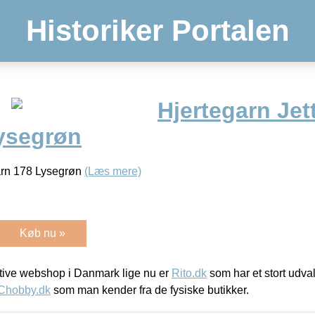
Historiker Portalen
Hjertegarn Jet
ysegrøn
Garn 178 Lysegrøn
(Læs mere)
Køb nu »
ive webshop i Danmark lige nu er
Rito.dk
som har et stort udval
Chobby.dk
som man kender fra de fysiske butikker.