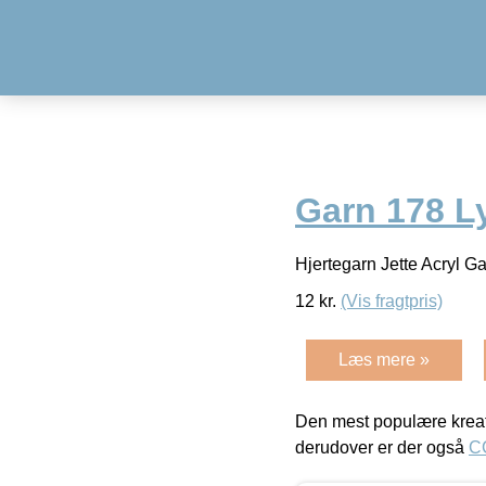
Garn 178 L
Hjertegarn Jette Acryl 
12
kr.
(Vis fragtpris)
Læs mere »
Den mest populære kreat
derudover er der også
C