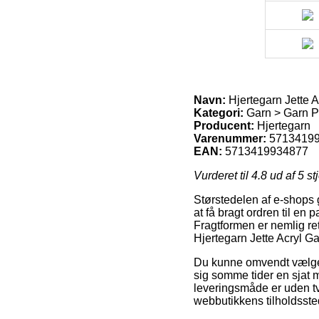
Navn:
Hjertegarn Jette 
Kategori:
Garn > Garn Pr
Producent:
Hjertegarn
Varenummer:
5713419
EAN:
5713419934877
Vurderet til
4.8
ud af 5 st
Størstedelen af e-shops g
at få bragt ordren til en 
Fragtformen er nemlig re
Hjertegarn Jette Acryl G
Du kunne omvendt vælge at
sig somme tider en sjat 
leveringsmåde er uden tv
webbutikkens tilholdsste