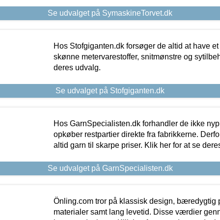
Se udvalget på SymaskineTorvet.dk
Hos Stofgiganten.dk forsøger de altid at have et
skønne metervarestoffer, snitmønstre og sytilbehø
deres udvalg.
Se udvalget på Stofgiganten.dk
Hos GarnSpecialisten.dk forhandler de ikke ny
opkøber restpartier direkte fra fabrikkerne. Derf
altid garn til skarpe priser. Klik her for at se der
Se udvalget på GarnSpecialisten.dk
Önling.com tror på klassisk design, bæredygtig p
materialer samt lang levetid. Disse værdier gen