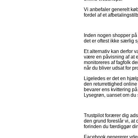
Vi anbefaler generelt kø
fordel af et afbetalingsti
Inden nogen shopper på 
det er oftest ikke særlig s
Et alternativ kan derfor v
være en påvisning af at e
monitoreres af fagfolk der
når du bliver udsat for 
Ligeledes er det en hjælp
den returrettighed onlin
bevarer ens kvittering på
Lysegrøn, uanset om du sø
Trustpilot forærer dig a
den grund foreslår vi, a
forinden du færdiggør di
Facebook genererer yderm