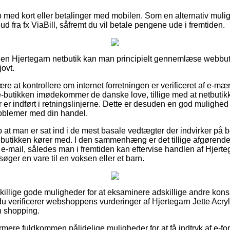
b med kort eller betalinger med mobilen. Som en alternativ mul
lbud fra fx ViaBill, såfremt du vil betale pengene ude i fremtiden.
en Hjertegarn netbutik kan man principielt gennemlæse webbut
jovt.
ære at kontrollere om internet forretningen er verificeret af e-mæ
-butikken imødekommer de danske love, tillige med at netbutikke
 er indført i retningslinjerne. Dette er desuden en god mulighed f
problemer med din handel.
 at man er sat ind i de mest basale vedtægter der indvirker på 
e butikken kører med. I den sammenhæng er det tillige afgørend
 e-mail, således man i fremtiden kan eftervise handlen af Hjerte
ger en vare til en voksen eller et barn.
dskillige gode muligheder for at eksaminere adskillige andre ko
t du verificerer webshoppens vurderinger af Hjertegarn Jette Acr
n shopping.
ere fuldkommen pålidelige muligheder for at få indtryk af e-f