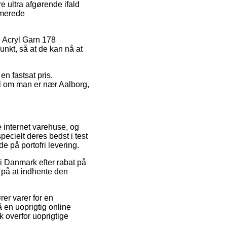
 ultra afgørende ifald
timerede
e Acryl Garn 178
punkt, så at de kan nå at
en fastsat pris.
til om man er nær Aalborg,
e internet varehuse, og
ecielt deres bedst i test
e på portofri levering.
 i Danmark efter rabat på
 på at indhente den
rer varer for en
 en uoprigtig online
k overfor uoprigtige