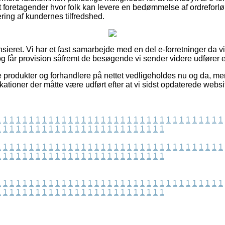
t foretagender hvor folk kan levere en bedømmelse af ordrefor
ring af kundernes tilfredshed.
sieret. Vi har et fast samarbejde med en del e-forretninger da v
g får provision såfremt de besøgende vi sender videre udfører e
 produkter og forhandlere på nettet vedligeholdes nu og da, men
fikationer der måtte være udført efter at vi sidst opdaterede websi
1
1
1
1
1
1
1
1
1
1
1
1
1
1
1
1
1
1
1
1
1
1
1
1
1
1
1
1
1
1
1
1
1
1
1
1
1
1
1
1
1
1
1
1
1
1
1
1
1
1
1
1
1
1
1
1
1
1
1
1
1
1
1
1
1
1
1
1
1
1
1
1
1
1
1
1
1
1
1
1
1
1
1
1
1
1
1
1
1
1
1
1
1
1
1
1
1
1
1
1
1
1
1
1
1
1
1
1
1
1
1
1
1
1
1
1
1
1
1
1
1
1
1
1
1
1
1
1
1
1
1
1
1
1
1
1
1
1
1
1
1
1
1
1
1
1
1
1
1
1
1
1
1
1
1
1
1
1
1
1
1
1
1
1
1
1
1
1
1
1
1
1
1
1
1
1
1
1
1
1
1
1
1