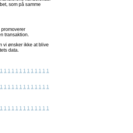
løbet, som på samme
i promoverer
n transaktion.
 vi ønsker ikke at blive
tets data.
1
1
1
1
1
1
1
1
1
1
1
1
1
1
1
1
1
1
1
1
1
1
1
1
1
1
1
1
1
1
1
1
1
1
1
1
1
1
1