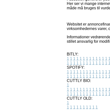
Her ser vi mange interne
måde må bruges til vurde
Websitet er annoncefinan
virksomhedernes varer, o
Informationer vedrørende
stillet ansvarlig for modi
BITLY:
1
1
1
1
1
1
1
1
1
1
1
1
1
1
1
1
1
1
1
1
1
1
1
1
1
1
SPOTIFY:
1
1
1
1
1
1
1
1
1
1
1
1
1
1
1
1
1
1
1
1
1
1
1
1
1
1
CUTTLY BIO:
1
1
1
1
1
1
1
1
1
1
1
1
1
1
1
1
1
1
1
1
1
1
1
1
1
1
1
CUTTLY OLD:
1
1
1
1
1
1
1
1
1
1
1