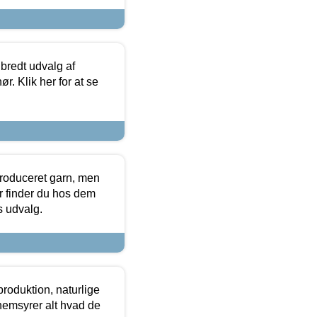
 bredt udvalg af
r. Klik her for at se
produceret garn, men
or finder du hos dem
es udvalg.
roduktion, naturlige
nemsyrer alt hvad de