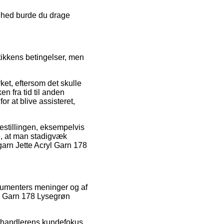
ighed burde du drage
ikkens betingelser, men
rket, eftersom det skulle
n fra tid til anden
or at blive assisteret,
bestillingen, eksempelvis
e, at man stadigvæk
garn Jette Acryl Garn 178
nsumenters meninger og af
yl Garn 178 Lysegrøn
orhandlerens kundefokus.