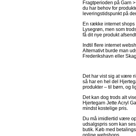
Fragtperioden på Garn > 
du har behov for produkter
leveringstidspunkt på d
En række internet shops 
Lysegrøn, men som trods a
få dit nye produkt afsendt
Indtil flere internet webs
Alternativt burde man uds
Frederikshavn eller Skagen
Det har vist sig at være 
så har en hel del Hjerteg
produkter – til børn, og 
Det kan dog trods alt vis
Hjertegarn Jette Acryl G
mindst kostelige pris.
Du må imidlertid være opm
udsalgspris som kan ses 
butik. Køb med betalingsk
online webshops.