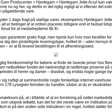
Garn Producenter > Hjertegarn > Hjertegarn Jette Acryl kan være
ne nu og her, og derfor er det rigtig vigtigt at vi efterser det es
en pågældende vare.
yder 1 dags fragt på utallige varer, eksempelvis Hjertegarn Jett
lt er betinget af at ordren placeres tidligere end et fastsat tids
 forud for at medarbejderne får fri.
hops garanterer gratis fragt, men typisk kun hvis man bestiller for 
e dig den prisbilligste leveringstype, hvilket tit – uden hensyn 
 – er at få leveret bestillingen til et afhentningssted.
rigtig fremkommeligt for købere at finde de laveste priser hos fler
arn netbutikker fundet det nødvendigt at nedbringe priserne på sp
ligeledes til herrer og damer – drastisk, og endda nogle gange byd
e sig nyttigt at sammenholde nogle forskellige internet varehuse
arn 178 Lysegrøn forinden du handler, sådan at du er skudsikker
ærksom på, at i tilfælde af at en forretning på nettet markedsfø
som utopisk letkøbt, kan det for det meste være en indikation på
ort er på den anden side inkluderet i en regel, hvilket støtter fol