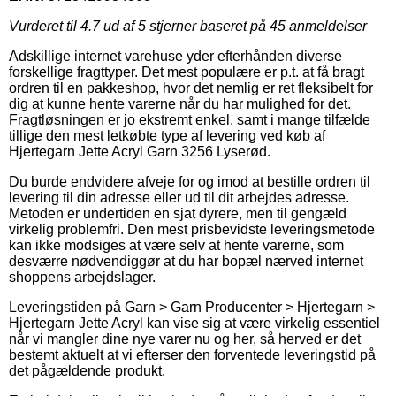
Vurderet til
4.7
ud af 5 stjerner baseret på
45
anmeldelser
Adskillige internet varehuse yder efterhånden diverse
forskellige fragttyper. Det mest populære er p.t. at få bragt
ordren til en pakkeshop, hvor det nemlig er ret fleksibelt for
dig at kunne hente varerne når du har mulighed for det.
Fragtløsningen er jo ekstremt enkel, samt i mange tilfælde
tillige den mest letkøbte type af levering ved køb af
Hjertegarn Jette Acryl Garn 3256 Lyserød.
Du burde endvidere afveje for og imod at bestille ordren til
levering til din adresse eller ud til dit arbejdes adresse.
Metoden er undertiden en sjat dyrere, men til gengæld
virkelig problemfri. Den mest prisbevidste leveringsmetode
kan ikke modsiges at være selv at hente varerne, som
desværre nødvendiggør at du har bopæl nærved internet
shoppens arbejdslager.
Leveringstiden på Garn > Garn Producenter > Hjertegarn >
Hjertegarn Jette Acryl kan vise sig at være virkelig essentiel
når vi mangler dine nye varer nu og her, så herved er det
bestemt aktuelt at vi efterser den forventede leveringstid på
det pågældende produkt.