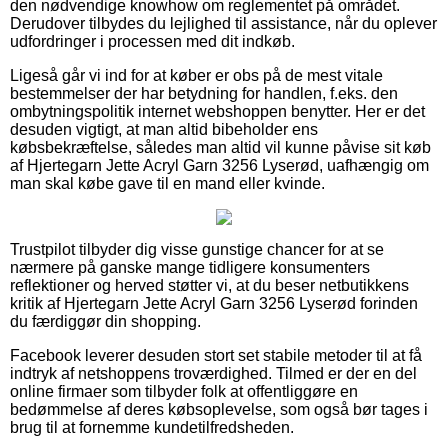
den nødvendige knowhow om reglementet på området.
Derudover tilbydes du lejlighed til assistance, når du oplever
udfordringer i processen med dit indkøb.
Ligeså går vi ind for at køber er obs på de mest vitale
bestemmelser der har betydning for handlen, f.eks. den
ombytningspolitik internet webshoppen benytter. Her er det
desuden vigtigt, at man altid bibeholder ens
købsbekræftelse, således man altid vil kunne påvise sit køb
af Hjertegarn Jette Acryl Garn 3256 Lyserød, uafhængig om
man skal købe gave til en mand eller kvinde.
Trustpilot tilbyder dig visse gunstige chancer for at se
nærmere på ganske mange tidligere konsumenters
reflektioner og herved støtter vi, at du beser netbutikkens
kritik af Hjertegarn Jette Acryl Garn 3256 Lyserød forinden
du færdiggør din shopping.
Facebook leverer desuden stort set stabile metoder til at få
indtryk af netshoppens troværdighed. Tilmed er der en del
online firmaer som tilbyder folk at offentliggøre en
bedømmelse af deres købsoplevelse, som også bør tages i
brug til at fornemme kundetilfredsheden.