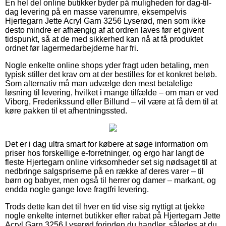
En hel del online butikker byder på muligheden for dag-til-
dag levering på en masse varenumre, eksempelvis
Hjertegarn Jette Acryl Garn 3256 Lyserød, men som ikke
desto mindre er afhængig af at ordren laves før et givent
tidspunkt, så at de med sikkerhed kan nå at få produktet
ordnet før lagermedarbejderne har fri.
Nogle enkelte online shops yder fragt uden betaling, men
typisk stiller det krav om at der bestilles for et konkret beløb.
Som alternativ må man udvælge den mest betalelige
løsning til levering, hvilket i mange tilfælde – om man er ved
Viborg, Frederikssund eller Billund – vil være at få dem til at
køre pakken til et afhentningssted.
Det er i dag ultra smart for købere at søge information om
priser hos forskellige e-forretninger, og ergo har langt de
fleste Hjertegarn online virksomheder set sig nødsaget til at
nedbringe salgspriserne på en række af deres varer – til
børn og babyer, men også til herrer og damer – markant, og
endda nogle gange love fragtfri levering.
Trods dette kan det til hver en tid vise sig nyttigt at tjekke
nogle enkelte internet butikker efter rabat på Hjertegarn Jette
Acryl Garn 3256 Lyserød forinden du handler, således at du