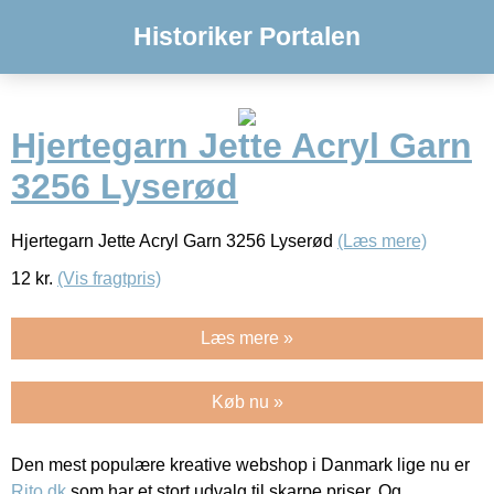
Historiker Portalen
Hjertegarn Jette Acryl Garn
3256 Lyserød
Hjertegarn Jette Acryl Garn 3256 Lyserød
(Læs mere)
12
kr.
(Vis fragtpris)
Læs mere »
Køb nu »
Den mest populære kreative webshop i Danmark lige nu er
Rito.dk
som har et stort udvalg til skarpe priser. Og