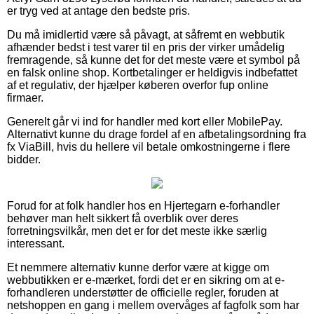
er tryg ved at antage den bedste pris.
Du må imidlertid være så påvagt, at såfremt en webbutik
afhænder bedst i test varer til en pris der virker umådelig
fremragende, så kunne det for det meste være et symbol på
en falsk online shop. Kortbetalinger er heldigvis indbefattet
af et regulativ, der hjælper køberen overfor fup online
firmaer.
Generelt går vi ind for handler med kort eller MobilePay.
Alternativt kunne du drage fordel af en afbetalingsordning fra
fx ViaBill, hvis du hellere vil betale omkostningerne i flere
bidder.
Forud for at folk handler hos en Hjertegarn e-forhandler
behøver man helt sikkert få overblik over deres
forretningsvilkår, men det er for det meste ikke særlig
interessant.
Et nemmere alternativ kunne derfor være at kigge om
webbutikken er e-mærket, fordi det er en sikring om at e-
forhandleren understøtter de officielle regler, foruden at
netshoppen en gang i mellem overvåges af fagfolk som har