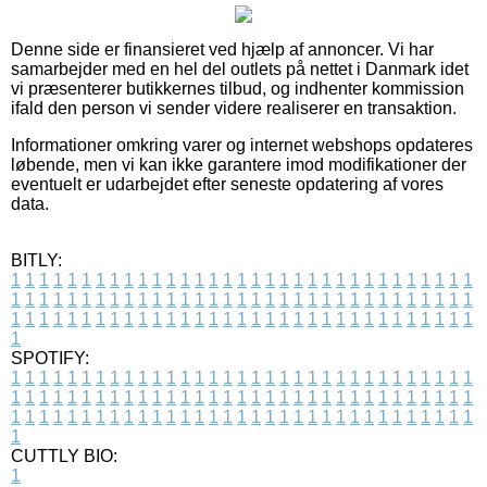
Denne side er finansieret ved hjælp af annoncer. Vi har
samarbejder med en hel del outlets på nettet i Danmark idet
vi præsenterer butikkernes tilbud, og indhenter kommission
ifald den person vi sender videre realiserer en transaktion.
Informationer omkring varer og internet webshops opdateres
løbende, men vi kan ikke garantere imod modifikationer der
eventuelt er udarbejdet efter seneste opdatering af vores
data.
BITLY:
1
1
1
1
1
1
1
1
1
1
1
1
1
1
1
1
1
1
1
1
1
1
1
1
1
1
1
1
1
1
1
1
1
1
1
1
1
1
1
1
1
1
1
1
1
1
1
1
1
1
1
1
1
1
1
1
1
1
1
1
1
1
1
1
1
1
1
1
1
1
1
1
1
1
1
1
1
1
1
1
1
1
1
1
1
1
1
1
1
1
1
1
1
1
1
1
1
1
1
1
SPOTIFY:
1
1
1
1
1
1
1
1
1
1
1
1
1
1
1
1
1
1
1
1
1
1
1
1
1
1
1
1
1
1
1
1
1
1
1
1
1
1
1
1
1
1
1
1
1
1
1
1
1
1
1
1
1
1
1
1
1
1
1
1
1
1
1
1
1
1
1
1
1
1
1
1
1
1
1
1
1
1
1
1
1
1
1
1
1
1
1
1
1
1
1
1
1
1
1
1
1
1
1
1
CUTTLY BIO:
1