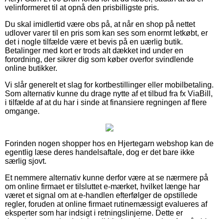
velinformeret til at opnå den prisbilligste pris.
Du skal imidlertid være obs på, at når en shop på nettet
udlover varer til en pris som kan ses som enormt letkøbt, er
det i nogle tilfælde være et bevis på en uærlig butik.
Betalinger med kort er trods alt dækket ind under en
forordning, der sikrer dig som køber overfor svindlende
online butikker.
Vi slår generelt et slag for kortbestillinger eller mobilbetaling.
Som alternativ kunne du drage nytte af et tilbud fra fx ViaBill,
i tilfælde af at du har i sinde at finansiere regningen af flere
omgange.
Forinden nogen shopper hos en Hjertegarn webshop kan de
egentlig læse deres handelsaftale, dog er det bare ikke
særlig sjovt.
Et nemmere alternativ kunne derfor være at se nærmere på
om online firmaet er tilsluttet e-mærket, hvilket længe har
været et signal om at e-handlen efterfølger de opstillede
regler, foruden at online firmaet rutinemæssigt evalueres af
eksperter som har indsigt i retningslinjerne. Dette er