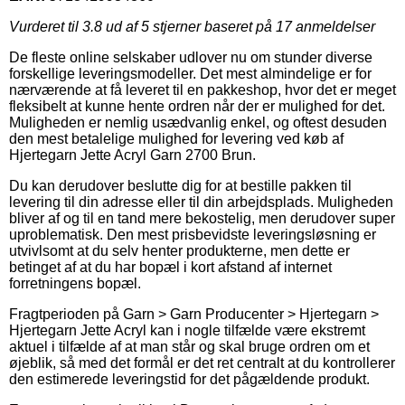
Vurderet til
3.8
ud af 5 stjerner baseret på
17
anmeldelser
De fleste online selskaber udlover nu om stunder diverse
forskellige leveringsmodeller. Det mest almindelige er for
nærværende at få leveret til en pakkeshop, hvor det er meget
fleksibelt at kunne hente ordren når der er mulighed for det.
Muligheden er nemlig usædvanlig enkel, og oftest desuden
den mest betalelige mulighed for levering ved køb af
Hjertegarn Jette Acryl Garn 2700 Brun.
Du kan derudover beslutte dig for at bestille pakken til
levering til din adresse eller til din arbejdsplads. Muligheden
bliver af og til en tand mere bekostelig, men derudover super
uproblematisk. Den mest prisbevidste leveringsløsning er
utvivlsomt at du selv henter produkterne, men dette er
betinget af at du har bopæl i kort afstand af internet
forretningens bopæl.
Fragtperioden på Garn > Garn Producenter > Hjertegarn >
Hjertegarn Jette Acryl kan i nogle tilfælde være ekstremt
aktuel i tilfælde af at man står og skal bruge ordren om et
øjeblik, så med det formål er det ret centralt at du kontrollerer
den estimerede leveringstid for det pågældende produkt.