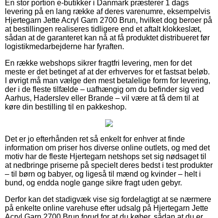
En stor portion e-butikker i Danmark præsterer 1 dags
levering på en lang række af deres varenumre, eksempelvis
Hjertegarn Jette Acryl Garn 2700 Brun, hvilket dog beroer på
at bestillingen realiseres tidligere end et aftalt klokkeslæt,
sådan at de garanteret kan nå at få produktet distribueret før
logistikmedarbejderne har fyraften.
En række webshops sikrer fragtfri levering, men for det
meste er det betinget af at der erhverves for et fastsat beløb.
I øvrigt må man vælge den mest betalelige form for levering,
der i de fleste tilfælde – uafhængig om du befinder sig ved
Aarhus, Haderslev eller Brande – vil være at få dem til at
køre din bestilling til en pakkeshop.
Det er jo efterhånden ret så enkelt for enhver at finde
information om priser hos diverse online outlets, og med det
motiv har de fleste Hjertegarn netshops set sig nødsaget til
at nedbringe priserne på specielt deres bedst i test produkter
– til børn og babyer, og ligeså til mænd og kvinder – helt i
bund, og endda nogle gange sikre fragt uden gebyr.
Derfor kan det stadigvæk vise sig fordelagtigt at se nærmere
på enkelte online varehuse efter udsalg på Hjertegarn Jette
Acryl Garn 2700 Brun forud for at du køber, sådan at du er