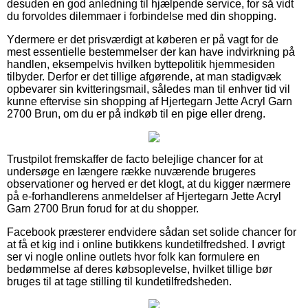
desuden en god anledning til hjælpende service, for så vidt
du forvoldes dilemmaer i forbindelse med din shopping.
Ydermere er det prisværdigt at køberen er på vagt for de
mest essentielle bestemmelser der kan have indvirkning på
handlen, eksempelvis hvilken byttepolitik hjemmesiden
tilbyder. Derfor er det tillige afgørende, at man stadigvæk
opbevarer sin kvitteringsmail, således man til enhver tid vil
kunne eftervise sin shopping af Hjertegarn Jette Acryl Garn
2700 Brun, om du er på indkøb til en pige eller dreng.
Trustpilot fremskaffer de facto belejlige chancer for at
undersøge en længere række nuværende brugeres
observationer og herved er det klogt, at du kigger nærmere
på e-forhandlerens anmeldelser af Hjertegarn Jette Acryl
Garn 2700 Brun forud for at du shopper.
Facebook præsterer endvidere sådan set solide chancer for
at få et kig ind i online butikkens kundetilfredshed. I øvrigt
ser vi nogle online outlets hvor folk kan formulere en
bedømmelse af deres købsoplevelse, hvilket tillige bør
bruges til at tage stilling til kundetilfredsheden.