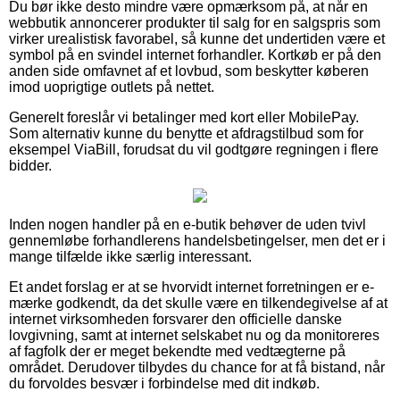
Du bør ikke desto mindre være opmærksom på, at når en
webbutik annoncerer produkter til salg for en salgspris som
virker urealistisk favorabel, så kunne det undertiden være et
symbol på en svindel internet forhandler. Kortkøb er på den
anden side omfavnet af et lovbud, som beskytter køberen
imod uoprigtige outlets på nettet.
Generelt foreslår vi betalinger med kort eller MobilePay.
Som alternativ kunne du benytte et afdragstilbud som for
eksempel ViaBill, forudsat du vil godtgøre regningen i flere
bidder.
Inden nogen handler på en e-butik behøver de uden tvivl
gennemløbe forhandlerens handelsbetingelser, men det er i
mange tilfælde ikke særlig interessant.
Et andet forslag er at se hvorvidt internet forretningen er e-
mærke godkendt, da det skulle være en tilkendegivelse af at
internet virksomheden forsvarer den officielle danske
lovgivning, samt at internet selskabet nu og da monitoreres
af fagfolk der er meget bekendte med vedtægterne på
området. Derudover tilbydes du chance for at få bistand, når
du forvoldes besvær i forbindelse med dit indkøb.