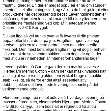
Temmelig mange internet forhandlere tildeler nu flere
fragtmuligheder. En der er meget populær er nu om stunder
levering til et afhentningssted, og så kan du blot gå forbi efter
produkterne når det passer dig bedst. Leveringsmetoden er
altså meget problemfri, samt i mange tilfælde ydermere den
prisbilligste fragtløsning ved køb af Hjertegarn Merino
Cotton – fv 3810 Karrygul.
Du kan lige så vel tænke over at få leveret til din private
bopæl eller til når du er på job. Fragtløsningen viser sig
sædvanligvis en tak mere pebret, men desuden særligt
fleksibel. Den mest betalelige fragtløsning vil dog til enhver
tid være at du selv henter pakken, som dog står og falder
med at du er i nærheden af internet forhandlerens lager.
Leveringstiden på Garn > garn der kan maskinvaskes >
Hjertegarn Merino Cotton – garn der kan maskinvaskes kan
vise sig at være vældig aktuel om vi skal bruge din pakke
øjeblikkeligt, så derfor er det altså essentielt at vi
dobbelttjekker det forventede leveringstidspunkt på det
vedkommende produkt.
Flere forretninger på nettet udlover 1 hverdags levering på
masser af produkter, eksempelvis Hjertegarn Merino Cotton
– fv 3810 Karrygul, som trods alt er regnet ud fra at du
bestiller forud for et nøjagtigt klokkeslæt, med hensynstagen