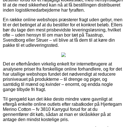
til at de med sikkerhed kan nå at få bestillingen distribueret
inden logistikmedarbejderne har fyraften.
En række online webshops præsterer fragt uden gebyr, men
tit er det betinget af at du bestiller for et konkret beløb. Ellers
bør du tage den mest prisbevidste leveringsløsning, hvilket
ofte – uden hensyn til om man bor tæt på Taastrup,
Svendborg eller Struer – vil blive at få dem til at køre din
pakke til et udleveringssted.
Det er efterhånden virkelig enkelt for internetbrugere at
analysere priser fra forskellige online forhandlere, og for det
har utallige webshops fundet det nødvendigt at reducere
prisniveauet på produkterne – til drenge og piger, og
samtidig til mænd og kvinder – enormt, og endda nogle
gange tilbyde fri fragt.
Til gengæld kan det ikke desto mindre være gavnligt at
eftergå enkelte online outlets efter rabatkoder på Hjertegarn
Merino Cotton – fv 3810 Karrygul forud for at du
gennemfører dit køb, sådan at man er skråsikker på at
antage den mindst kostelige pris.