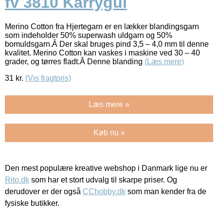
fv 3810 Karrygul
Merino Cotton fra Hjertegarn er en lækker blandingsgarn
som indeholder 50% superwash uldgarn og 50%
bomuldsgarn.Â Der skal bruges pind 3,5 – 4,0 mm til denne
kvalitet. Merino Cotton kan vaskes i maskine ved 30 – 40
grader, og tørres fladt.Â Denne blanding
(Læs mere)
31
kr.
(Vis fragtpris)
Læs mere »
Køb nu »
Den mest populære kreative webshop i Danmark lige nu er
Rito.dk
som har et stort udvalg til skarpe priser. Og
derudover er der også
CChobby.dk
som man kender fra de
fysiske butikker.