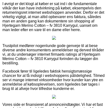
I øvrigt er det klogt at køber er sat ind i de fundamentale
vilkår der kan have indvirkning på købet, eksempelvis den
returneringsret internet webshoppen anvender. Derfor er det
virkelig vigtigt, at man altid opbevarer ens faktura, således
man en anden gang kan dokumentere sin shopping af
Hjertegarn Merino Cotton – fv 3810 Karrygul, uanset om
man leder efter en vare til en dame eller herre.
Trustpilot medfører nogenlunde gode genveje til at bese
diverse andre konsumenters anmeldelser og derved tilråder
vi, at du undersøger internet firmaets ratings af Hjertegarn
Merino Cotton – fv 3810 Karrygul forinden du lægger din
bestilling.
Facebook fører til ligeledes faktisk hensigtsmæssige
chancer for at få indsigt i webshoppens pålidelighed. Tilmed
ser vi mange internet virksomheder hvor kunder kan ytre en
anmeldelse af købsoplevelsen, som ligeledes bør tages i
brug til at afveje hvor tilfredse kunderne er.
Vores side er finansieret af annonceindtægter. Vi har et fast