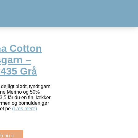
na Cotton
garn –
 435 Grå
dejligt blødt, tyndt garn
ine Merino og 50%
3,5 får du en fin, lækker
 varmen og bomulden gør
det pe
(Læs mere)
b nu »