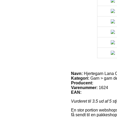
Navn:
Hjertegarn Lana C
Kategori:
Garn > garn d
Producent:
Varenummer:
1624
EAN:
Vurderet til
3.5
ud af 5 st
En stor portion webshops 
få sendt til en pakkeshop,