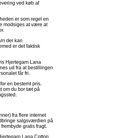
levering ved køb af
ligheden er som regel en
ke modsiges at være at
er.
rn der kan
emed er det faktisk
vis Hjertegarn Lana
s ud fra at bestillingen
onalet får fri.
for en bestemt pris.
igt om du bor tæt på
ngssted.
er) fra flere internet
nedbringe salgsværdien på
frembyde gratis fragt.
 Hjertegarn Lana Cotton