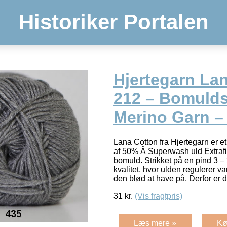
Historiker Portalen
Hjertegarn La
212 – Bomulds
Merino Garn –
Lana Cotton fra Hjertegarn er et 
af 50% Â Superwash uld Extraf
bomuld. Strikket på en pind 3 – 
kvalitet, hvor ulden regulerer
den blød at have på. Derfor er 
31
kr.
(Vis fragtpris)
Læs mere »
Kø