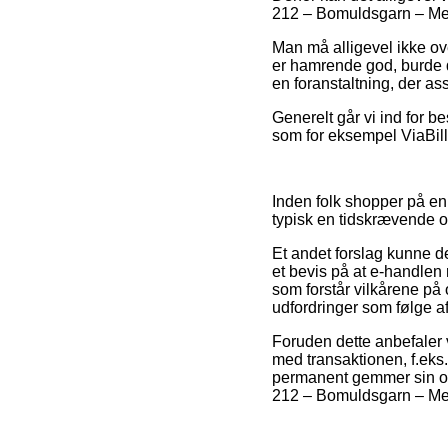
212 – Bomuldsgarn – Merin
Man må alligevel ikke ove
er hamrende god, burde de
en foranstaltning, der as
Generelt går vi ind for b
som for eksempel ViaBill,
Inden folk shopper på en
typisk en tidskrævende 
Et andet forslag kunne d
et bevis på at e-handlen 
som forstår vilkårene på
udfordringer som følge af
Foruden dette anbefaler 
med transaktionen, f.eks
permanent gemmer sin ord
212 – Bomuldsgarn – Meri