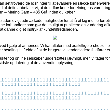
ådan set troværdige løsninger til at evaluere en række forhenvæ
af dette anbefaler vi, at du udforsker e-forretningens vurderin
n – Merino Garn – 435 Grå inden du køber.
uden evigt udmærkede muligheder for at få et kig ind i e-forret
ine forhandlere som gør det muligt at publicere en vurdering af 
at danne dig et indtryk af kundetilfredsheden.
 ved hjælp af annoncer. Vi har aftaler med adskillige e-shops i f
r betaling i tilfælde af at de brugere vi sender videre fuldfører e
ukter og online selskaber understøttes jævnligt, men vi tager fo
sidste opdatering af de anvendte oplysninger.
1
1
1
1
1
1
1
1
1
1
1
1
1
1
1
1
1
1
1
1
1
1
1
1
1
1
1
1
1
1
1
1
1
1
1
1
1
1
1
1
1
1
1
1
1
1
1
1
1
1
1
1
1
1
1
1
1
1
1
1
1
1
1
1
1
1
1
1
1
1
1
1
1
1
1
1
1
1
1
1
1
1
1
1
1
1
1
1
1
1
1
1
1
1
1
1
1
1
1
1
1
1
1
1
1
1
1
1
1
1
1
1
1
1
1
1
1
1
1
1
1
1