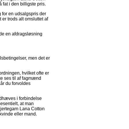
t i den billigste pris.
g for en udsalgspris der
r trods alt omsluttet af
nde en afdragsløsning
sbetingelser, men det er
dningen, hvilket ofte er
fte ses til af fagmænd
år du forvoldes
dhæves i forbindelse
esentielt, at man
Hjertegarn Lana Cotton
kvinde eller mand.