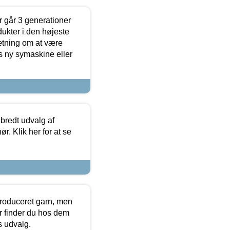
 går 3 generationer
dukter i den højeste
sætning om at være
s ny symaskine eller
 bredt udvalg af
r. Klik her for at se
produceret garn, men
or finder du hos dem
es udvalg.