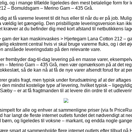
ig, og i mange tilfælde ligeledes den mest betalelige form for 
212 – Bomuldsgarn – Merino Garn – 435 Grå.
 at få varerne leveret til dit hus eller til når du er på job. Mu
vældig let gængelig. Den prisbilligste leveringsversion kan ik
et kræver at du befinder dig med kort afstand til netbutikkens lag
> garn der kan maskinvaskes > Hjertegarn Lana Cotton 212 – ga
lig ekstremt central hvis vi skal bruge varerne fluks, og i det øj
en anslåede leveringsdato på den relevante vare.
ger frembyder dag-til-dag levering på en masse varer, eksempel
n – Merino Garn – 435 Grå, men vær opmærksom på at det regne
kkeslæt, så de kan nå at få de nye varer afsendt forud for at pers
rer gratis fragt, men typisk under forudsætning af at der aftages 
e den mindst kostelige type af levering, hvilket typisk – ligegyld
by – er at få fragtmanden til at levere din ordre til et udleveri
 simpelt for alle og enhver at sammenligne priser (via fx PriceRunn
d har langt de fleste internet outlets fundet det nødvendigt at 
l børn, og ligeledes til voksne – markant, og endda nogle gange 
være smart at sammenholde flere internet outlets efter tilbud på