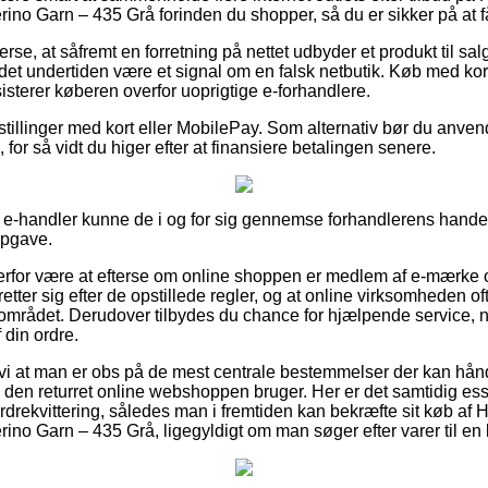
o Garn – 435 Grå forinden du shopper, så du er sikker på at få fa
rse, at såfremt en forretning på nettet udbyder et produkt til sal
t undertiden være et signal om en falsk netbutik. Køb med kort e
sisterer køberen overfor uoprigtige e-forhandlere.
estillinger med kort eller MobilePay. Som alternativ bør du anve
 for så vidt du higer efter at finansiere betalingen senere.
 e-handler kunne de i og for sig gennemse forhandlerens handel
opgave.
erfor være at efterse om online shoppen er medlem af e-mærke or
retter sig efter de opstillede regler, og at online virksomheden o
 området. Derudover tilbydes du chance for hjælpende service, n
 din ordre.
vi at man er obs på de mest centrale bestemmelser der kan hån
. den returret online webshoppen bruger. Her er det samtidig ess
rekvittering, således man i fremtiden kan bekræfte sit køb af 
no Garn – 435 Grå, ligegyldigt om man søger efter varer til en 