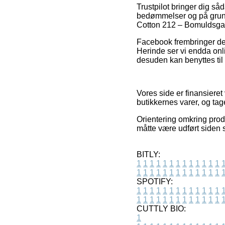
Trustpilot bringer dig s
bedømmelser og på grund 
Cotton 212 – Bomuldsgar
Facebook frembringer des
Herinde ser vi endda onl
desuden kan benyttes til 
Vores side er finansieret
butikkernes varer, og tage
Orientering omkring prod
måtte være udført siden 
BITLY:
1
1
1
1
1
1
1
1
1
1
1
1
1
1
1
1
1
1
1
1
1
1
1
1
1
1
SPOTIFY:
1
1
1
1
1
1
1
1
1
1
1
1
1
1
1
1
1
1
1
1
1
1
1
1
1
1
CUTTLY BIO:
1