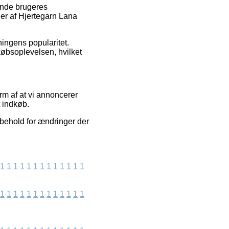
rende brugeres
ger af Hjertegarn Lana
ningens popularitet.
købsoplevelsen, hvilket
orm af at vi annoncerer
t indkøb.
rbehold for ændringer der
1
1
1
1
1
1
1
1
1
1
1
1
1
1
1
1
1
1
1
1
1
1
1
1
1
1