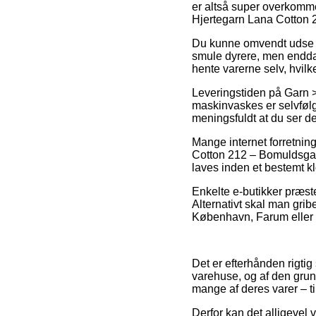
er altså super overkommel
Hjertegarn Lana Cotton 
Du kunne omvendt udse dig
smule dyrere, men endda 
hente varerne selv, hvilk
Leveringstiden på Garn 
maskinvaskes er selvfølge
meningsfuldt at du ser d
Mange internet forretnin
Cotton 212 – Bomuldsgar
laves inden et bestemt klo
Enkelte e-butikker præste
Alternativt skal man grib
København, Farum eller Sæ
Det er efterhånden rigtig
varehuse, og af den grun
mange af deres varer – ti
Derfor kan det alligevel 