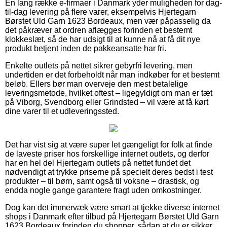
En lang række e-firmaer i Danmark yder muligheden for dag-
til-dag levering på flere varer, eksempelvis Hjertegarn
Børstet Uld Garn 1623 Bordeaux, men vær påpasselig da
det påkræver at ordren aflægges forinden et bestemt
klokkeslæt, så de har udsigt til at kunne nå at få dit nye
produkt betjent inden de pakkeansatte har fri.
Enkelte outlets på nettet sikrer gebyrfri levering, men
undertiden er det forbeholdt når man indkøber for et bestemt
beløb. Ellers bør man overveje den mest betalelige
leveringsmetode, hvilket oftest – ligegyldigt om man er tæt
på Viborg, Svendborg eller Grindsted – vil være at få kørt
dine varer til et udleveringssted.
Det har vist sig at være super let gængeligt for folk at finde
de laveste priser hos forskellige internet outlets, og derfor
har en hel del Hjertegarn outlets på nettet fundet det
nødvendigt at trykke priserne på specielt deres bedst i test
produkter – til børn, samt også til voksne – drastisk, og
endda nogle gange garantere fragt uden omkostninger.
Dog kan det immervæk være smart at tjekke diverse internet
shops i Danmark efter tilbud på Hjertegarn Børstet Uld Garn
1623 Bordeaux forinden du shopper, sådan at du er sikker