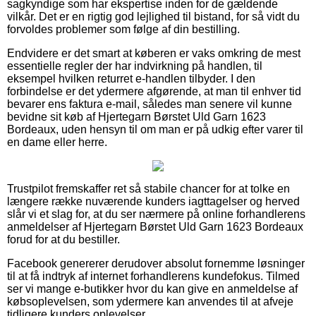
sagkyndige som har ekspertise inden for de gældende
vilkår. Det er en rigtig god lejlighed til bistand, for så vidt du
forvoldes problemer som følge af din bestilling.
Endvidere er det smart at køberen er vaks omkring de mest
essentielle regler der har indvirkning på handlen, til
eksempel hvilken returret e-handlen tilbyder. I den
forbindelse er det ydermere afgørende, at man til enhver tid
bevarer ens faktura e-mail, således man senere vil kunne
bevidne sit køb af Hjertegarn Børstet Uld Garn 1623
Bordeaux, uden hensyn til om man er på udkig efter varer til
en dame eller herre.
Trustpilot fremskaffer ret så stabile chancer for at tolke en
længere række nuværende kunders iagttagelser og herved
slår vi et slag for, at du ser nærmere på online forhandlerens
anmeldelser af Hjertegarn Børstet Uld Garn 1623 Bordeaux
forud for at du bestiller.
Facebook genererer derudover absolut fornemme løsninger
til at få indtryk af internet forhandlerens kundefokus. Tilmed
ser vi mange e-butikker hvor du kan give en anmeldelse af
købsoplevelsen, som ydermere kan anvendes til at afveje
tidligere kunders oplevelser.