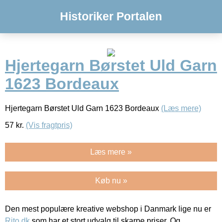
Historiker Portalen
Hjertegarn Børstet Uld Garn
1623 Bordeaux
Hjertegarn Børstet Uld Garn 1623 Bordeaux
(Læs mere)
57
kr.
(Vis fragtpris)
Læs mere »
Køb nu »
Den mest populære kreative webshop i Danmark lige nu er
Rito.dk
som har et stort udvalg til skarpe priser. Og