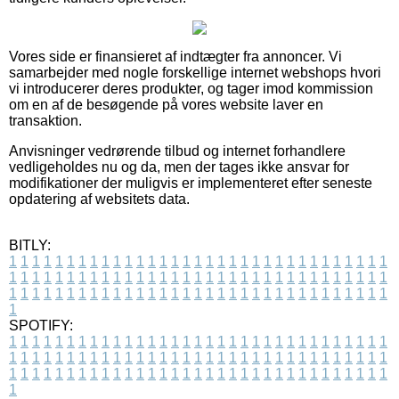
Vores side er finansieret af indtægter fra annoncer. Vi
samarbejder med nogle forskellige internet webshops hvori
vi introducerer deres produkter, og tager imod kommission
om en af de besøgende på vores website laver en
transaktion.
Anvisninger vedrørende tilbud og internet forhandlere
vedligeholdes nu og da, men der tages ikke ansvar for
modifikationer der muligvis er implementeret efter seneste
opdatering af websitets data.
BITLY:
1
1
1
1
1
1
1
1
1
1
1
1
1
1
1
1
1
1
1
1
1
1
1
1
1
1
1
1
1
1
1
1
1
1
1
1
1
1
1
1
1
1
1
1
1
1
1
1
1
1
1
1
1
1
1
1
1
1
1
1
1
1
1
1
1
1
1
1
1
1
1
1
1
1
1
1
1
1
1
1
1
1
1
1
1
1
1
1
1
1
1
1
1
1
1
1
1
1
1
1
SPOTIFY:
1
1
1
1
1
1
1
1
1
1
1
1
1
1
1
1
1
1
1
1
1
1
1
1
1
1
1
1
1
1
1
1
1
1
1
1
1
1
1
1
1
1
1
1
1
1
1
1
1
1
1
1
1
1
1
1
1
1
1
1
1
1
1
1
1
1
1
1
1
1
1
1
1
1
1
1
1
1
1
1
1
1
1
1
1
1
1
1
1
1
1
1
1
1
1
1
1
1
1
1