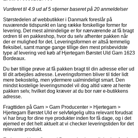
Vurderet til
4.9
ud af 5 stjerner baseret på
20
anmeldelser
Størstedelen af webbutikker i Danmark foreslår på
nuværende tidspunkt en lang række forskellige former for
levering. Det mest almindelige er for nærværende at få bragt
ordren til en pakkeshop, hvor du selv afhenter pakken når
der er mulighed for det. Leveringsformen er altså temmelig
fleksibel, samt mange gange tillige den mest prisbevidste
type af levering ved køb af Hjertegarn Børstet Uld Garn 1623
Bordeaux.
Du bør tillige prøve at få pakken bragt til din adresse eller ud
til dit arbejdes adresse. Leveringsformen bliver til tider lidt
mere bekostelig, men ydermere ualmindeligt smart. Den
mindst kostelige leveringsmodel vil dog altid være at hente
pakken selv, hvilket dog kræver at du bor nær e-butikkens
adresse.
Fragttiden på Garn > Garn Producenter > Hjertegarn >
Hjertegarn Børstet Uld er selvfølgelig ultra relevant forudsat
vi har brug for dine nye produkter inden for få dage, og i det
øjemed er det helt aktuelt at vi checker leveringstiden for det
relevante produkt.