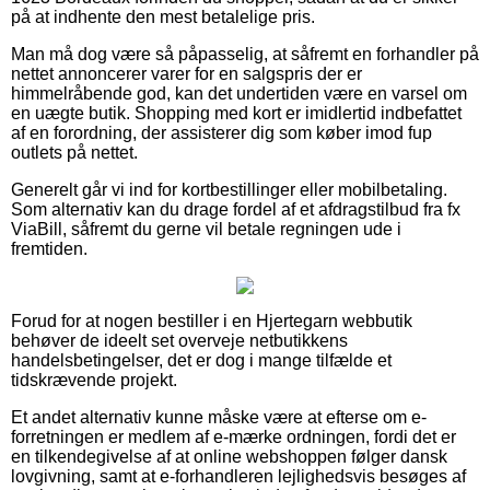
på at indhente den mest betalelige pris.
Man må dog være så påpasselig, at såfremt en forhandler på
nettet annoncerer varer for en salgspris der er
himmelråbende god, kan det undertiden være en varsel om
en uægte butik. Shopping med kort er imidlertid indbefattet
af en forordning, der assisterer dig som køber imod fup
outlets på nettet.
Generelt går vi ind for kortbestillinger eller mobilbetaling.
Som alternativ kan du drage fordel af et afdragstilbud fra fx
ViaBill, såfremt du gerne vil betale regningen ude i
fremtiden.
Forud for at nogen bestiller i en Hjertegarn webbutik
behøver de ideelt set overveje netbutikkens
handelsbetingelser, det er dog i mange tilfælde et
tidskrævende projekt.
Et andet alternativ kunne måske være at efterse om e-
forretningen er medlem af e-mærke ordningen, fordi det er
en tilkendegivelse af at online webshoppen følger dansk
lovgivning, samt at e-forhandleren lejlighedsvis besøges af