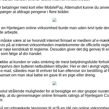
for betalinger med kort eller MobilePay. Alternativt kunne du anven
rspørger at afdrage pengene i flere bidder.
på en Hjertegarn online virksomhed burde man uden tvivl tyde den
de arbejde.
åske være at se hvorvidt internet firmaet er medlem af e-mærk
evis på at internet virksomheden imødekommer de officielle regler
m har nøje kendskab til reglerne. Desuden giver det dig genvej til
 som følge af din handel.
trække at kunden er vaks omkring de mest betydningsfulde forhol
elvis den bytteret netbutikken tilbyder. Her er det i øvrigt vigt
 e-mail, således man til enhver tid kan eftervise sin bestilling a
anset om man skal købe en gave til en pige eller dreng.
bsolut strålende muligheder for at besigtige en stor gruppe n
hjælp, at du gennemsøger online firmaets ratings af Hjertegarn C
r.
så ret udmærkede løsninger til at få en idé om online virksomhe