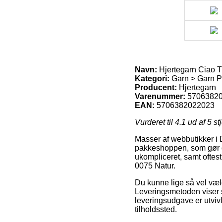
Navn:
Hjertegarn Ciao T
Kategori:
Garn > Garn Pr
Producent:
Hjertegarn
Varenummer:
5706382
EAN:
5706382022023
Vurderet til
4.1
ud af 5 st
Masser af webbutikker i 
pakkeshoppen, som gør de
ukompliceret, samt oftes
0075 Natur.
Du kunne lige så vel vælge
Leveringsmetoden viser s
leveringsudgave er utvivl
tilholdssted.