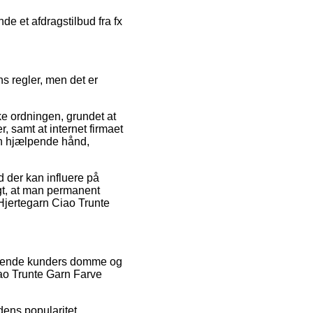
de et afdragstilbud fra fx
s regler, men det er
e ordningen, grundet at
, samt at internet firmaet
 en hjælpende hånd,
d der kan influere på
igt, at man permanent
f Hjertegarn Ciao Trunte
uværende kunders domme og
iao Trunte Garn Farve
dens popularitet.