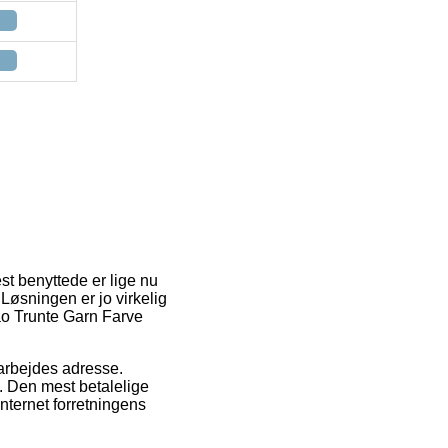
st benyttede er lige nu
Løsningen er jo virkelig
ao Trunte Garn Farve
t arbejdes adresse.
. Den mest betalelige
nternet forretningens