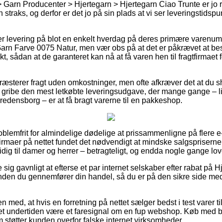
 Garn Producenter > Hjertegarn > Hjertegarn Ciao Trunte er jo r
straks, og derfor er det jo på sin plads at vi ser leveringstidspu
er levering på blot en enkelt hverdag på deres primære varenu
arn Farve 0075 Natur, men vær obs på at det er påkrævet at be
nkt, sådan at de garanteret kan nå at få varen hen til fragtfirmae
præsterer fragt uden omkostninger, men ofte afkræver det at du 
u gribe den mest letkøbte leveringsudgave, der mange gange – l
redensborg – er at få bragt varerne til en pakkeshop.
oblemfrit for almindelige dødelige at prissammenligne på flere e
firmaer på nettet fundet det nødvendigt at mindske salgspriserne
dig til damer og herrer – betragteligt, og endda nogle gange lov
 sig gavnligt at efterse et par internet selskaber efter rabat på 
nden du gennemfører din handel, så du er på den sikre side me
med, at hvis en forretning på nettet sælger bedst i test varer til
 det undertiden være et faresignal om en fup webshop. Køb med be
m støtter kunden overfor falske internet virksomheder.