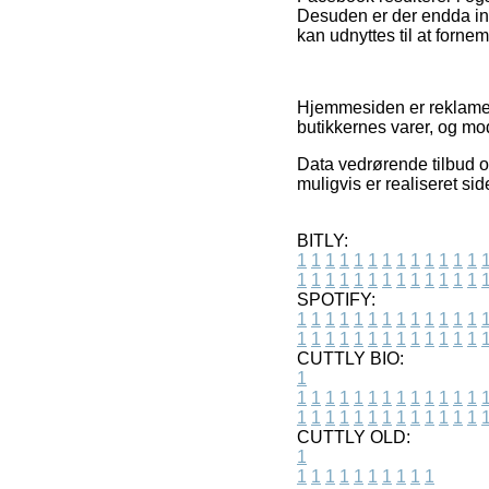
Desuden er der endda inte
kan udnyttes til at forne
Hjemmesiden er reklamefi
butikkernes varer, og mod
Data vedrørende tilbud og
muligvis er realiseret si
BITLY:
1
1
1
1
1
1
1
1
1
1
1
1
1
1
1
1
1
1
1
1
1
1
1
1
1
1
SPOTIFY:
1
1
1
1
1
1
1
1
1
1
1
1
1
1
1
1
1
1
1
1
1
1
1
1
1
1
CUTTLY BIO:
1
1
1
1
1
1
1
1
1
1
1
1
1
1
1
1
1
1
1
1
1
1
1
1
1
1
1
CUTTLY OLD:
1
1
1
1
1
1
1
1
1
1
1