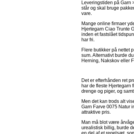
Leveringstiden på Garn >
står og skal bruge pakken 
vare.
Mange online firmaer yd
Hjertegarn Ciao Trunte G
inden et fastslået tidspu
har fri.
Flere butikker på nettet 
sum. Alternativt burde d
Herning, Nakskov eller F
Det er efterhånden ret pr
har de fleste Hjertegarn 
drenge og piger, og samti
Men det kan trods alt vise
Garn Farve 0075 Natur i
attraktive pris.
Man må blot være årvågen 
urealistisk billig, burde
en del af et regelsæt, so