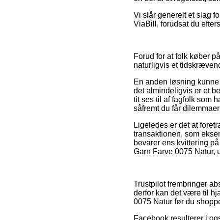
Vi slår generelt et slag 
ViaBill, forudsat du efte
Forud for at folk køber 
naturligvis et tidskræven
En anden løsning kunne m
det almindeligvis er et b
tit ses til af fagfolk so
såfremt du får dilemmaer
Ligeledes er det at fore
transaktionen, som eksemp
bevarer ens kvittering på
Garn Farve 0075 Natur, u
Trustpilot frembringer a
derfor kan det være til 
0075 Natur før du shoppe
Facebook resulterer i og