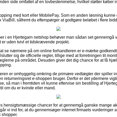
anden side omfattet af en lovbestemmelse, hvilket støtter køber 
shopping med kort eller MobilePay. Som en anden løsning kunne
 ViaBill, såfremt du efterspørger at godtgøre beløbet i flere bidd
per i en Hjertegarn netshop behøver man sådan set gennemgå
t er uden tvivl et tidskrævende projekt.
 at se nærmere på om online forhandleren er e-mærke godkendt,
slutter sig de officielle regler, tillige med at forretningen tit mo
reglerne på området. Desuden giver det dig chance for at få hjæl
opping.
beren er omhyggelig omkring de primære vedtægter der spiller in
en returneringsret e-shoppen bruger. Derfor er det ydermere vig
e, så man i fremtiden vil kunne eftervise sin bestilling af Hjert
til om du er kvinde eller mand.
deles hensigtsmæssige chancer for at gennemgå ganske mange ak
år vi ind for, at du gennemsøger internet firmaets vurderinger a
u shopper.