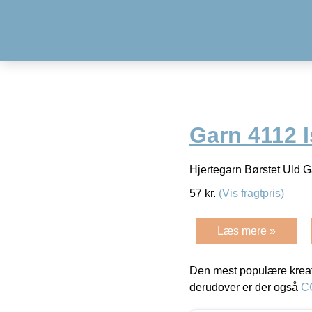
Garn 4112 I
Hjertegarn Børstet Uld 
57
kr.
(Vis fragtpris)
Læs mere »
Den mest populære kreat
derudover er der også
C