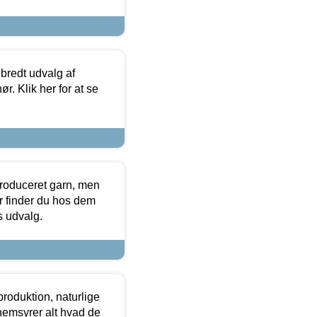
 bredt udvalg af
r. Klik her for at se
produceret garn, men
or finder du hos dem
es udvalg.
roduktion, naturlige
nemsyrer alt hvad de