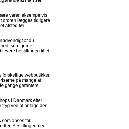
 afgørende at man ser
ære varer, eksempelvis
t ordren lægges tidligere
et afsted før
 nødvendigt at du
ighed, som gerne –
levere bestillingen til et
s forskellige webbutikker,
spriserne på mange af
gle gange garantere
 shops i Danmark efter
r tryg ved at antage den
is som anses for
dler. Bestillinger med