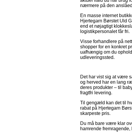
aktuel ifald du har brug 
nærmere på den anslåede
En masse internet butik
Hjertegarn Børstet Uld G
end et nøjagtigt klokkesl
logistikpersonalet får fri.
Visse forhandlere på nett
shopper for en konkret p
uafhængig om du opholder 
udleveringssted.
Det har vist sig at være 
og herved har en lang ræk
deres produkter – til ba
fragtfri levering.
Til gengæld kan det til h
rabat på Hjertegarn Børs
skarpeste pris.
Du må bare være klar over
hamrende fremragende, bu