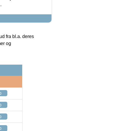
.
 fra bl.a. deres
mer og
p
p
p
p