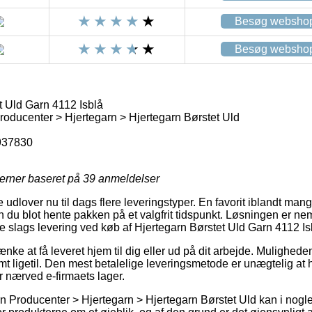
Besøg websho
Besøg websho
t Uld Garn 4112 Isblå
oducenter > Hjertegarn > Hjertegarn Børstet Uld
937830
jerner baseret på
39
anmeldelser
 udlover nu til dags flere leveringstyper. En favorit iblandt ma
u blot hente pakken på et valgfrit tidspunkt. Løsningen er nemli
gste slags levering ved køb af Hjertegarn Børstet Uld Garn 4112 Is
nke at få leveret hjem til dig eller ud på dit arbejde. Mulighede
emt ligetil. Den mest betalelige leveringsmetode er unægtelig at h
er nærved e-firmaets lager.
n Producenter > Hjertegarn > Hjertegarn Børstet Uld kan i nogl