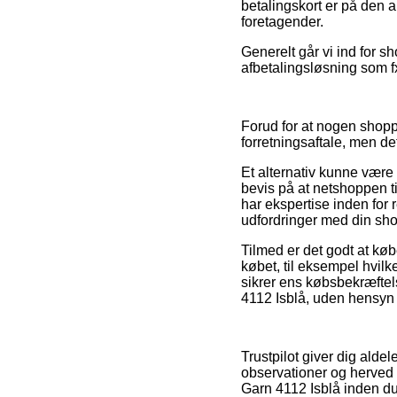
betalingskort er på den 
foretagender.
Generelt går vi ind for 
afbetalingsløsning som fx
Forud for at nogen shop
forretningsaftale, men de
Et alternativ kunne være
bevis på at netshoppen til
har ekspertise inden for 
udfordringer med din sh
Tilmed er det godt at kø
købet, til eksempel hvilk
sikrer ens købsbekræftels
4112 Isblå, uden hensyn 
Trustpilot giver dig al
observationer og herved g
Garn 4112 Isblå inden d