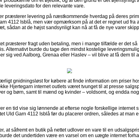
for produkterne om et øjeblik, og af den grund er det øjensynligt
 leveringsdato for den relevante vare.
ker præsterer levering på næstkommende hverdag på deres prim
arn 4112 Isblå, men vær opmærksom på at det er regnet ud fra a
æt, sådan at de højst sandsynligt kan nå at få de nye varer skipp
et præsterer fragt uden betaling, men i mange tilfælde er det så
ris. Alternativt burde du tage den mindst kostelige leveringsmul
sig ved Aalborg, Grenaa eller Haslev – vil blive at få dem til at 
særligt gnidningsløst for købere at finde information om priser ho
ke Hjertegarn internet outlets været tvunget til at presse salg
byer og børn, samt til mænd og kvinder – voldsomt, og endda no
ver en tid vise sig lønnende at efterse nogle forskellige internet
tet Uld Garn 4112 Isblå før du placerer ordren, således at man e
, at såfremt en butik på nettet udlover en vare til en udsalgspr
rde det undertiden være en varsel om en uægte internet forhan