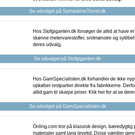
Se udvalget på SymaskineTorvet.dk
Hos Stofgiganten.dk forsøger de altid at have et
skønne metervarestoffer, snitmønstre og sytilbehø
deres udvalg.
Se udvalget på Stofgiganten.dk
Hos GarnSpecialisten.dk forhandler de ikke ny
opkøber restpartier direkte fra fabrikkerne. Derf
altid garn til skarpe priser. Klik her for at se der
Se udvalget på GarnSpecialisten.dk
Önling.com tror på klassisk design, bæredygtig p
materialer samt lang levetid. Disse værdier gen