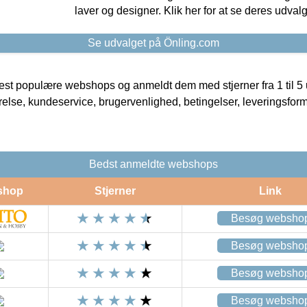
laver og designer. Klik her for at se deres udvalg
Se udvalget på Önling.com
t populære webshops og anmeldt dem med stjerner fra 1 til 5 ud
rrelse, kundeservice, brugervenlighed, betingelser, leveringsfor
Bedst anmeldte webshops
shop
Stjerner
Link
Besøg websho
Besøg websho
Besøg websho
Besøg websho