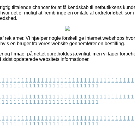
igtig tiltalende chancer for at få kendskab til netbutikkens ku
 hvor det er muligt at frembringe en omtale af ordreforløbet, som 
redshed.
 af reklamer. Vi hjælper nogle forskellige internet webshops hvor
 hvis en bruger fra vores website gennemfører en bestilling.
 og firmaer på nettet opretholdes jævnligt, men vi tager forbeh
vi sidst opdaterede websitets informationer.
1
1
1
1
1
1
1
1
1
1
1
1
1
1
1
1
1
1
1
1
1
1
1
1
1
1
1
1
1
1
1
1
1
1
1
1
1
1
1
1
1
1
1
1
1
1
1
1
1
1
1
1
1
1
1
1
1
1
1
1
1
1
1
1
1
1
1
1
1
1
1
1
1
1
1
1
1
1
1
1
1
1
1
1
1
1
1
1
1
1
1
1
1
1
1
1
1
1
1
1
1
1
1
1
1
1
1
1
1
1
1
1
1
1
1
1
1
1
1
1
1
1
1
1
1
1
1
1
1
1
1
1
1
1
1
1
1
1
1
1
1
1
1
1
1
1
1
1
1
1
1
1
1
1
1
1
1
1
1
1
1
1
1
1
1
1
1
1
1
1
1
1
1
1
1
1
1
1
1
1
1
1
1