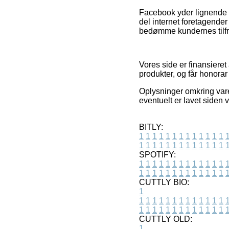
Facebook yder lignende r
del internet foretagender
bedømme kundernes tilf
Vores side er finansieret
produkter, og får honorar
Oplysninger omkring varer
eventuelt er lavet siden 
BITLY:
1
1
1
1
1
1
1
1
1
1
1
1
1
1
1
1
1
1
1
1
1
1
1
1
1
1
SPOTIFY:
1
1
1
1
1
1
1
1
1
1
1
1
1
1
1
1
1
1
1
1
1
1
1
1
1
1
CUTTLY BIO:
1
1
1
1
1
1
1
1
1
1
1
1
1
1
1
1
1
1
1
1
1
1
1
1
1
1
1
CUTTLY OLD:
1