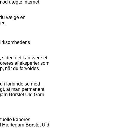
imod uægte internet
 du vælge en
er.
 virksomhedens
 siden det kan være et
nitoreres af eksperter som
p, når du forvoldes
d i forbindelse med
tigt, at man permanent
egarn Børstet Uld Garn
tuelle køberes
f Hjertegarn Børstet Uld