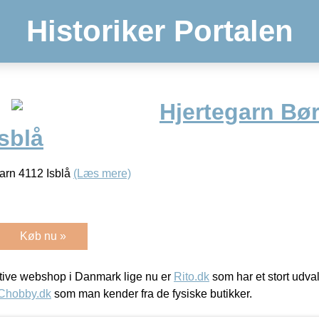
Historiker Portalen
Hjertegarn Bør
sblå
Garn 4112 Isblå
(Læs mere)
Køb nu »
ive webshop i Danmark lige nu er
Rito.dk
som har et stort udval
Chobby.dk
som man kender fra de fysiske butikker.