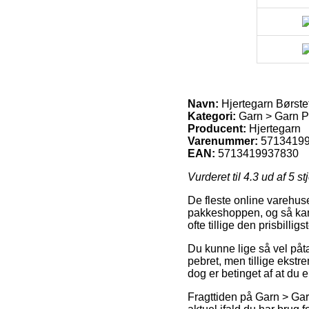
Navn:
Hjertegarn Børste
Kategori:
Garn > Garn Pr
Producent:
Hjertegarn
Varenummer:
5713419
EAN:
5713419937830
Vurderet til
4.3
ud af 5 st
De fleste online varehuse
pakkeshoppen, og så kan d
ofte tillige den prisbilli
Du kunne lige så vel påtæ
pebret, men tillige ekstr
dog er betinget af at du 
Fragttiden på Garn > Gar