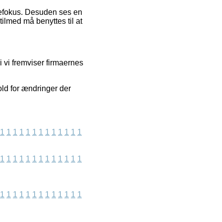
ndefokus. Desuden ses en
tilmed må benyttes til at
i vi fremviser firmaernes
old for ændringer der
1
1
1
1
1
1
1
1
1
1
1
1
1
1
1
1
1
1
1
1
1
1
1
1
1
1
1
1
1
1
1
1
1
1
1
1
1
1
1