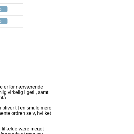
p
p
nge er for nærværende
g virkelig ligetil, samt
blå.
n bliver tit en smule mere
ente ordren selv, hvilket
e tilfælde være meget