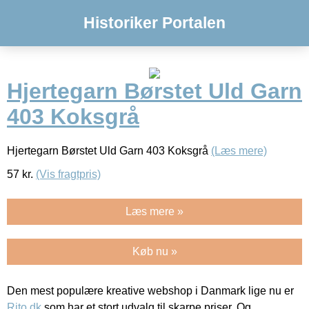
Historiker Portalen
Hjertegarn Børstet Uld Garn
403 Koksgrå
Hjertegarn Børstet Uld Garn 403 Koksgrå
(Læs mere)
57
kr.
(Vis fragtpris)
Læs mere »
Køb nu »
Den mest populære kreative webshop i Danmark lige nu er
Rito.dk
som har et stort udvalg til skarpe priser. Og