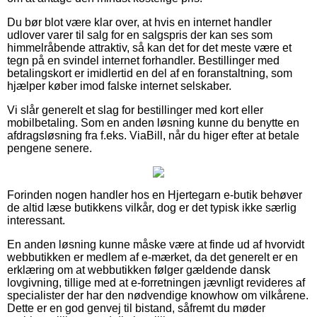
Du bør blot være klar over, at hvis en internet handler
udlover varer til salg for en salgspris der kan ses som
himmelråbende attraktiv, så kan det for det meste være et
tegn på en svindel internet forhandler. Bestillinger med
betalingskort er imidlertid en del af en foranstaltning, som
hjælper køber imod falske internet selskaber.
Vi slår generelt et slag for bestillinger med kort eller
mobilbetaling. Som en anden løsning kunne du benytte en
afdragsløsning fra f.eks. ViaBill, når du higer efter at betale
pengene senere.
Forinden nogen handler hos en Hjertegarn e-butik behøver
de altid læse butikkens vilkår, dog er det typisk ikke særlig
interessant.
En anden løsning kunne måske være at finde ud af hvorvidt
webbutikken er medlem af e-mærket, da det generelt er en
erklæring om at webbutikken følger gældende dansk
lovgivning, tillige med at e-forretningen jævnligt revideres af
specialister der har den nødvendige knowhow om vilkårene.
Dette er en god genvej til bistand, såfremt du møder