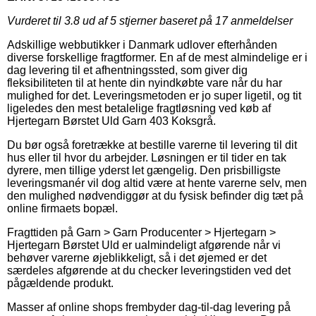
Vurderet til
3.8
ud af 5 stjerner baseret på
17
anmeldelser
Adskillige webbutikker i Danmark udlover efterhånden
diverse forskellige fragtformer. En af de mest almindelige er i
dag levering til et afhentningssted, som giver dig
fleksibiliteten til at hente din nyindkøbte vare når du har
mulighed for det. Leveringsmetoden er jo super ligetil, og tit
ligeledes den mest betalelige fragtløsning ved køb af
Hjertegarn Børstet Uld Garn 403 Koksgrå.
Du bør også foretrække at bestille varerne til levering til dit
hus eller til hvor du arbejder. Løsningen er til tider en tak
dyrere, men tillige yderst let gængelig. Den prisbilligste
leveringsmanér vil dog altid være at hente varerne selv, men
den mulighed nødvendiggør at du fysisk befinder dig tæt på
online firmaets bopæl.
Fragttiden på Garn > Garn Producenter > Hjertegarn >
Hjertegarn Børstet Uld er ualmindeligt afgørende når vi
behøver varerne øjeblikkeligt, så i det øjemed er det
særdeles afgørende at du checker leveringstiden ved det
pågældende produkt.
Masser af online shops frembyder dag-til-dag levering på