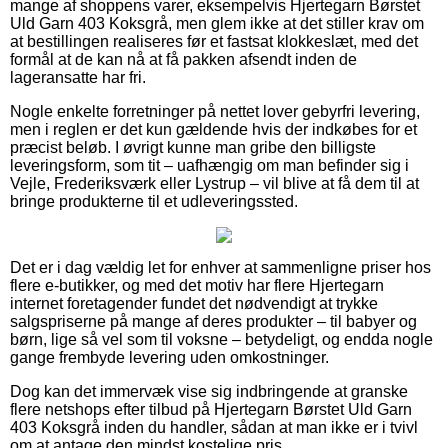
mange af shoppens varer, eksempelvis Hjertegarn Børstet
Uld Garn 403 Koksgrå, men glem ikke at det stiller krav om
at bestillingen realiseres før et fastsat klokkeslæt, med det
formål at de kan nå at få pakken afsendt inden de
lageransatte har fri.
Nogle enkelte forretninger på nettet lover gebyrfri levering,
men i reglen er det kun gældende hvis der indkøbes for et
præcist beløb. I øvrigt kunne man gribe den billigste
leveringsform, som tit – uafhængig om man befinder sig i
Vejle, Frederiksværk eller Lystrup – vil blive at få dem til at
bringe produkterne til et udleveringssted.
Det er i dag vældig let for enhver at sammenligne priser hos
flere e-butikker, og med det motiv har flere Hjertegarn
internet foretagender fundet det nødvendigt at trykke
salgspriserne på mange af deres produkter – til babyer og
børn, lige så vel som til voksne – betydeligt, og endda nogle
gange frembyde levering uden omkostninger.
Dog kan det immervæk vise sig indbringende at granske
flere netshops efter tilbud på Hjertegarn Børstet Uld Garn
403 Koksgrå inden du handler, sådan at man ikke er i tvivl
om at antage den mindst kostelige pris.