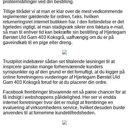
problemstillinger ved din bestilling.
Tillige tilråder vi at man er klar over de mest vedkommende
reglementer gældende for ordren, f.eks. hvilken
returneringsret internet butikken har. I den forbindelse er det
ligeledes vigtigt, at man stadigvæk sikrer ens faktura e-mail,
så man til enhver tid kan bekræfte sin bestilling af Hjertegarn
Børstet Uld Garn 403 Koksgrå, uafhængig om du er på
gaveindkøb til en pige eller dreng.
Trustpilot indebærer sådan set tiltalende løsninger til at
inspicere ganske mange forhenværende kunders
synspunkter og af den grund er det fornuftigt, at du kigger på
online forretningens vurderinger af Hjertegarn Børstet Uld
Garn 403 Koksgrå forud for at du placerer din ordre.
Facebook frembringer tilsvarende ret så pæne chancer for at
få indsigt i webshoppens pålidelighed. Her ser vi endda
internet forretninger hvor det er muligt at frembringe en
evaluering af virksomhedens service, hvilket desuden burde
anvendes til at fornemme kundetilfredsheden.