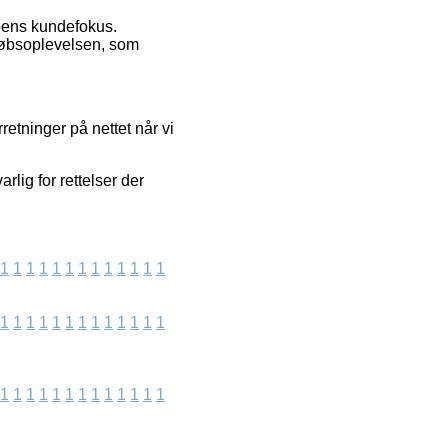
ppens kundefokus.
 købsoplevelsen, som
retninger på nettet når vi
lig for rettelser der
1
1
1
1
1
1
1
1
1
1
1
1
1
1
1
1
1
1
1
1
1
1
1
1
1
1
1
1
1
1
1
1
1
1
1
1
1
1
1