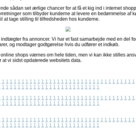
de sådan set ærlige chancer for at få et kig ind i internet sho
forretninger som tilbyder kunderne at levere en bedømmelse af
 at tage stilling til tilfredsheden hos kunderne.
f indtægter fra annoncer. Vi har et fast samarbejde med en del for
rer, og modtager godtgørelse hvis du udfører et indkøb.
nline shops værnes om hele tiden, men vi kan ikke stilles ansvar
r at vi sidst opdaterede websitets data.
1
1
1
1
1
1
1
1
1
1
1
1
1
1
1
1
1
1
1
1
1
1
1
1
1
1
1
1
1
1
1
1
1
1
1
1
1
1
1
1
1
1
1
1
1
1
1
1
1
1
1
1
1
1
1
1
1
1
1
1
1
1
1
1
1
1
1
1
1
1
1
1
1
1
1
1
1
1
1
1
1
1
1
1
1
1
1
1
1
1
1
1
1
1
1
1
1
1
1
1
1
1
1
1
1
1
1
1
1
1
1
1
1
1
1
1
1
1
1
1
1
1
1
1
1
1
1
1
1
1
1
1
1
1
1
1
1
1
1
1
1
1
1
1
1
1
1
1
1
1
1
1
1
1
1
1
1
1
1
1
1
1
1
1
1
1
1
1
1
1
1
1
1
1
1
1
1
1
1
1
1
1
1