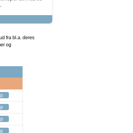
.
 fra bl.a. deres
mer og
op
op
op
op