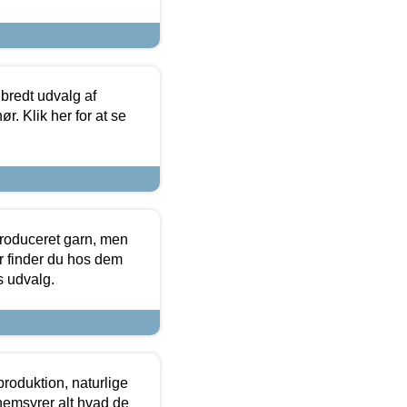
 bredt udvalg af
r. Klik her for at se
produceret garn, men
or finder du hos dem
es udvalg.
roduktion, naturlige
nemsyrer alt hvad de