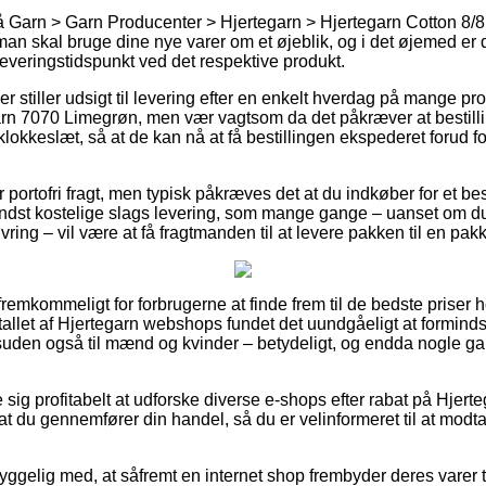
Garn > Garn Producenter > Hjertegarn > Hjertegarn Cotton 8/8 k
 man skal bruge dine nye varer om et øjeblik, og i det øjemed er 
leveringstidspunkt ved det respektive produkt.
er stiller udsigt til levering efter en enkelt hverdag på mange p
arn 7070 Limegrøn, men vær vagtsom da det påkræver at bestil
 klokkeslæt, så at de kan nå at få bestillingen ekspederet forud f
er portofri fragt, men typisk påkræves det at du indkøber for et 
dst kostelige slags levering, som mange gange – uanset om du
ing – vil være at få fragtmanden til at levere pakken til en pak
remkommeligt for forbrugerne at finde frem til de bedste priser h
lertallet af Hjertegarn webshops fundet det uundgåeligt at formin
desuden også til mænd og kvinder – betydeligt, og endda nogle ga
e sig profitabelt at udforske diverse e-shops efter rabat på Hjer
at du gennemfører din handel, så du er velinformeret til at modt
gelig med, at såfremt en internet shop frembyder deres varer til