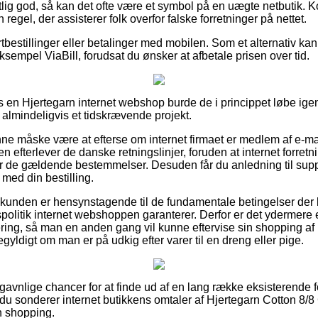
ig god, så kan det ofte være et symbol på en uægte netbutik. Kor
n regel, der assisterer folk overfor falske forretninger på nettet.
ortbestillinger eller betalinger med mobilen. Som et alternativ k
sempel ViaBill, forudsat du ønsker at afbetale prisen over tid.
 en Hjertegarn internet webshop burde de i princippet løbe ig
 almindeligvis et tidskrævende projekt.
e måske være at efterse om internet firmaet er medlem af e-mæ
n efterlever de danske retningslinjer, foruden at internet forre
år de gældende bestemmelser. Desuden får du anledning til suppo
 med din bestilling.
t kunden er hensynstagende til de fundamentale betingelser der 
politik internet webshoppen garanterer. Derfor er det ydermere e
tering, så man en anden gang vil kunne eftervise sin shopping af
yldigt om man er på udkig efter varer til en dreng eller pige.
d gavnlige chancer for at finde ud af en lang række eksisterende
t du sonderer internet butikkens omtaler af Hjertegarn Cotton 8
n shopping.