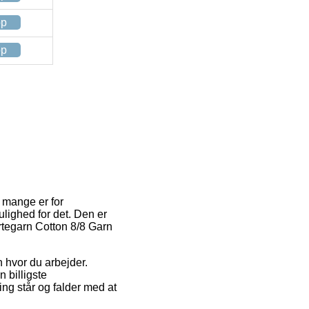
op
op
t mange er for
lighed for det. Den er
ertegarn Cotton 8/8 Garn
en hvor du arbejder.
 billigste
ing står og falder med at