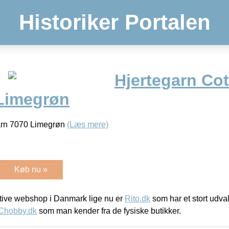
Historiker Portalen
Hjertegarn Cot
Limegrøn
Garn 7070 Limegrøn
(Læs mere)
Køb nu »
ive webshop i Danmark lige nu er
Rito.dk
som har et stort udval
Chobby.dk
som man kender fra de fysiske butikker.