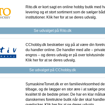
Rito.dk er kort sagt en online hobby butik med h
levering og et stort sortiment som de sælger både
institutioner. Klik her for at se deres udvalg.
Se udvalget på Rito.dk
CChobby.dk bestræber sig på at være din foretr
du handler online. De handler med alle – private,
engros – og deres udvalg er på over tolvtusinde 
Klik her for at se deres udvalg.
Se udvalget på CChobby.dk
SymaskineTorvet.dk er en familievirksomhed der
tilbage, og de lægger en stor ære i at sælge pro
kvalitet til de bedste priser. De har en klar mål
danskernes foretrukne butik når der skal handle
overlocker. Klik her for at se deres udvalg.