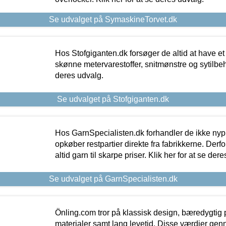
Se udvalget på SymaskineTorvet.dk
Hos Stofgiganten.dk forsøger de altid at have et
skønne metervarestoffer, snitmønstre og sytilbehø
deres udvalg.
Se udvalget på Stofgiganten.dk
Hos GarnSpecialisten.dk forhandler de ikke ny
opkøber restpartier direkte fra fabrikkerne. Derf
altid garn til skarpe priser. Klik her for at se der
Se udvalget på GarnSpecialisten.dk
Önling.com tror på klassisk design, bæredygtig p
materialer samt lang levetid. Disse værdier gen