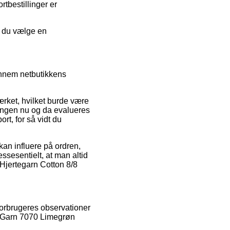
tbestillinger er
an du vælge en
ennem netbutikkens
rket, hvilket burde være
tningen nu og da evalueres
rt, for så vidt du
kan influere på ordren,
ssesentielt, at man altid
 Hjertegarn Cotton 8/8
 forbrugeres observationer
/8 Garn 7070 Limegrøn