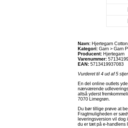
Navn:
Hjertegarn Cotton
Kategori:
Garn > Garn Pr
Producent:
Hjertegarn
Varenummer:
5713419
EAN:
5713419937083
Vurderet til
4
ud af 5 stje
En del online outlets yder
nærværende udleveringsst
altså yderst fremkommelig
7070 Limegrøn.
Du bør tillige prøve at bes
Fragtmuligheden er sædva
leveringsversion vil dog 
du er tæt på e-handlens l