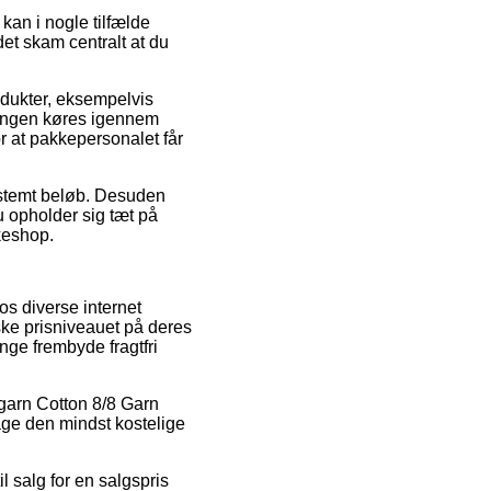
an i nogle tilfælde
det skam centralt at du
rodukter, eksempelvis
lingen køres igennem
or at pakkepersonalet får
bestemt beløb. Desuden
 opholder sig tæt på
keshop.
os diverse internet
dske prisniveauet på deres
nge frembyde fragtfri
tegarn Cotton 8/8 Garn
age den mindst kostelige
 salg for en salgspris