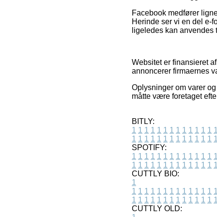
Facebook medfører lignen
Herinde ser vi en del e-
ligeledes kan anvendes til
Websitet er finansieret a
annoncerer firmaernes va
Oplysninger om varer og o
måtte være foretaget efte
BITLY:
1
1
1
1
1
1
1
1
1
1
1
1
1
1
1
1
1
1
1
1
1
1
1
1
1
1
SPOTIFY:
1
1
1
1
1
1
1
1
1
1
1
1
1
1
1
1
1
1
1
1
1
1
1
1
1
1
CUTTLY BIO:
1
1
1
1
1
1
1
1
1
1
1
1
1
1
1
1
1
1
1
1
1
1
1
1
1
1
1
CUTTLY OLD: