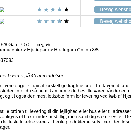
Besøg websh
Besøg websh
 8/8 Garn 7070 Limegrøn
oducenter > Hjertegarn > Hjertegarn Cotton 8/8
937083
rner baseret på
45
anmeldelser
 i vore dage et hav af forskellige fragtmetoder. En favorit ibland
eder, fordi du så nemt kan hente de bestilte varer når der er mu
, og tit også den mest letkøbte form for levering ved køb af Hj
tille ordren til levering til din lejlighed eller hus eller til adress
nligvis et hak mindre prisbillig, men samtidig særdeles let. Den
i de fleste tilfælde være at hente produkterne selv, men den løsn
ager.