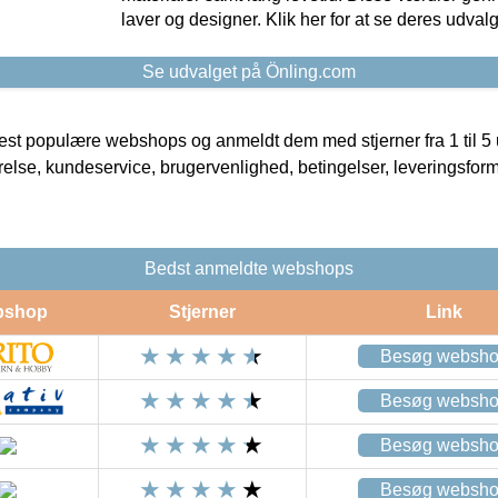
laver og designer. Klik her for at se deres udvalg
Se udvalget på Önling.com
t populære webshops og anmeldt dem med stjerner fra 1 til 5 ud
rrelse, kundeservice, brugervenlighed, betingelser, leveringsfor
Bedst anmeldte webshops
bshop
Stjerner
Link
Besøg websh
Besøg websh
Besøg websh
Besøg websh