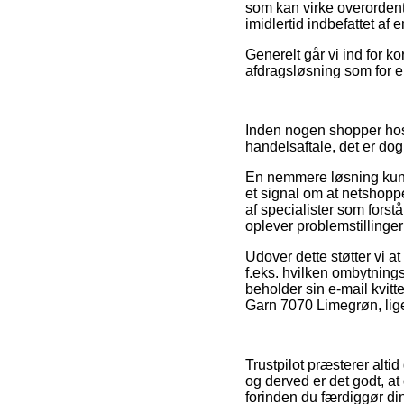
som kan virke overordentl
imidlertid indbefattet af e
Generelt går vi ind for k
afdragsløsning som for ek
Inden nogen shopper hos
handelsaftale, det er dog
En nemmere løsning kunn
et signal om at netshoppe
af specialister som forst
oplever problemstillinger
Udover dette støtter vi a
f.eks. hvilken ombytnings
beholder sin e-mail kvit
Garn 7070 Limegrøn, ligeg
Trustpilot præsterer alti
og derved er det godt, a
forinden du færdiggør di