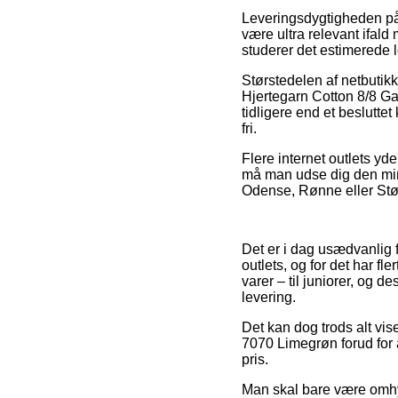
Leveringsdygtigheden på 
være ultra relevant ifald
studerer det estimerede 
Størstedelen af netbutikk
Hjertegarn Cotton 8/8 G
tidligere end et besluttet
fri.
Flere internet outlets yd
må man udse dig den min
Odense, Rønne eller Støvr
Det er i dag usædvanlig f
outlets, og for det har f
varer – til juniorer, og 
levering.
Det kan dog trods alt vis
7070 Limegrøn forud for 
pris.
Man skal bare være omhyg