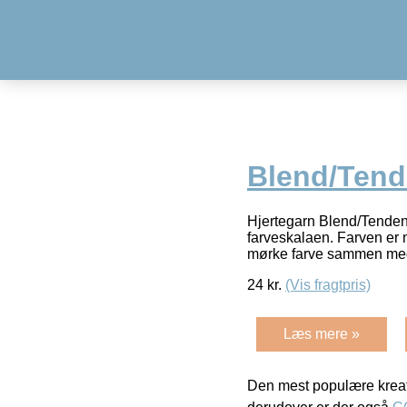
Blend/Tend
Hjertegarn Blend/Tendens
farveskalaen. Farven er 
mørke farve sammen me
24
kr.
(Vis fragtpris)
Læs mere »
Den mest populære kreat