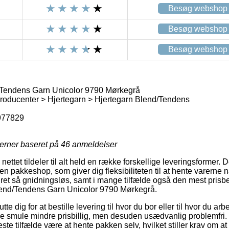
Besøg webshop
Besøg webshop
Besøg webshop
/Tendens Garn Unicolor 9790 Mørkegrå
oducenter > Hjertegarn > Hjertegarn Blend/Tendens
977829
jerner baseret på
46
anmeldelser
nettet tildeler til alt held en række forskellige leveringsformer.
il en pakkeshop, som giver dig fleksibiliteten til at hente varerne n
 ret så gnidningsløs, samt i mange tilfælde også den mest prisbe
lend/Tendens Garn Unicolor 9790 Mørkegrå.
e dig for at bestille levering til hvor du bor eller til hvor du a
ille smule mindre prisbillig, men desuden usædvanlig problemfri
fleste tilfælde være at hente pakken selv, hvilket stiller krav om a