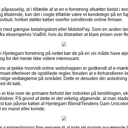
åpasselig, at i tilfælde af at en e-forretning afsætter bedst i test
 tiltalende, kan det i nogle tilfælde være et kendetegn på en fu
lovbud, hvilket støtter køber overfor svindlende online firmaer.
køb med gængse betalingskort eller MobilePay. Som en anden løs
ra eksempelvis ViaBill, hvis du tilstræber at klare prisen over fl
 Hjertegarn forretning på nettet bør de på en vis måde have øj
dog for det meste ikke videre interessant.
være at tjekke hvorvidt online webshoppen er godkendt af e-mærk
irmaet efterlever de opstillede regler, foruden at e-forhandleren 
trolige vedtægterne på området. Dette er desuden din anledning 
ed dit køb.
u er klar over de primære forhold der indvirker på bestillingen, 
ilsikrer. På grund af dette er det virkelig afgørende, at man stad
lst kan påvise købet af Hjertegarn Blend/Tendens Garn Unicol
il en mand eller kvinde.
uden sammenligning fine genveje til at tyde ret mange nuværende 