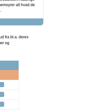
nemsyrer alt hvad de
.
 fra bl.a. deres
mer og