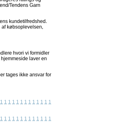
Blend/Tendens Garn
pens kundetilfredshed.
 af købsoplevelsen,
lere hvori vi formidler
es hjemmeside laver en
er tages ikke ansvar for
1
1
1
1
1
1
1
1
1
1
1
1
1
1
1
1
1
1
1
1
1
1
1
1
1
1