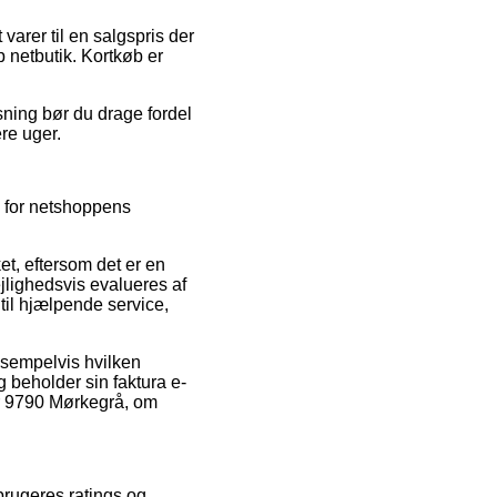
 varer til en salgspris der
p netbutik. Kortkøb er
ning bør du drage fordel
ere uger.
e for netshoppens
et, eftersom det er en
lejlighedsvis evalueres af
til hjælpende service,
eksempelvis hvilken
ig beholder sin faktura e-
or 9790 Mørkegrå, om
brugeres ratings og