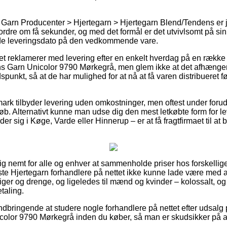
 Garn Producenter > Hjertegarn > Hjertegarn Blend/Tendens er 
ordre om få sekunder, og med det formål er det utvivlsomt på si
e leveringsdato på den vedkommende vare.
tet reklamerer med levering efter en enkelt hverdag på en række
 Garn Unicolor 9790 Mørkegrå, men glem ikke at det afhænger a
tidspunkt, så at de har mulighed for at nå at få varen distribuere
ark tilbyder levering uden omkostninger, men oftest under foru
løb. Alternativt kunne man udse dig den mest letkøbte form for l
 sig i Køge, Varde eller Hinnerup – er at få fragtfirmaet til at b
tig nemt for alle og enhver at sammenholde priser hos forskellige 
leste Hjertegarn forhandlere på nettet ikke kunne lade være med 
 piger og drenge, og ligeledes til mænd og kvinder – kolossalt, 
taling.
ndbringende at studere nogle forhandlere på nettet efter udsalg
olor 9790 Mørkegrå inden du køber, så man er skudsikker på at