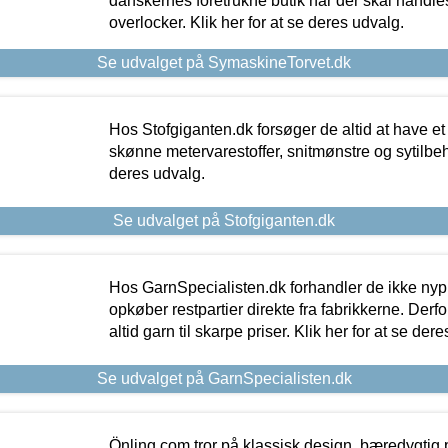
danskernes foretrukne butik når der skal handle
overlocker. Klik her for at se deres udvalg.
Se udvalget på SymaskineTorvet.dk
Hos Stofgiganten.dk forsøger de altid at have et
skønne metervarestoffer, snitmønstre og sytilbehø
deres udvalg.
Se udvalget på Stofgiganten.dk
Hos GarnSpecialisten.dk forhandler de ikke ny
opkøber restpartier direkte fra fabrikkerne. Derf
altid garn til skarpe priser. Klik her for at se der
Se udvalget på GarnSpecialisten.dk
Önling.com tror på klassisk design, bæredygtig p