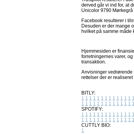
derved går vi ind for, a
Unicolor 9790 Mørkegrå 
Facebook resulterer i til
Desuden er der mange on
hvilket på samme måde ka
Hjemmesiden er finansiere
forretningernes varer, o
transaktion.
Anvisninger vedrørende t
rettelser der er realisere
BITLY:
1
1
1
1
1
1
1
1
1
1
1
1
1
1
1
1
1
1
1
1
1
1
1
1
1
1
SPOTIFY:
1
1
1
1
1
1
1
1
1
1
1
1
1
1
1
1
1
1
1
1
1
1
1
1
1
1
CUTTLY BIO:
1