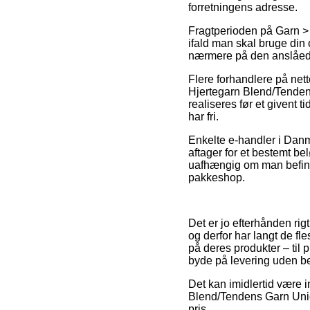
forretningens adresse.
Fragtperioden på Garn >
ifald man skal bruge din 
nærmere på den anslåed
Flere forhandlere på net
Hjertegarn Blend/Tendens
realiseres før et givent 
har fri.
Enkelte e-handler i Danm
aftager for et bestemt be
uafhængig om man befinder
pakkeshop.
Det er jo efterhånden rig
og derfor har langt de f
på deres produkter – til
byde på levering uden be
Det kan imidlertid være i
Blend/Tendens Garn Unic
pris.