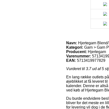
Navn:
Hjertegarn Blend
Kategori:
Garn > Garn Pr
Producent:
Hjertegarn
Varenummer:
5713419
EAN:
5713419977829
Vurderet til
3.7
ud af 5 st
En lang række outlets på 
øjeblikket at få leveret t
kalender. Denne er altså
ved køb af Hjertegarn B
Du burde endvidere beslutt
bliver for det meste en l
for levering vil dog i de 