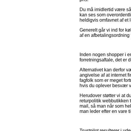
Du må imidlertid være så p
kan ses som overordentlig
heldigvis omfavnet af et 
Generelt går vi ind for 
af en afbetalingsordning f
Inden nogen shopper i en
forretningsaftale, det er 
Alternativet kan derfor 
angivelse af at internet f
fagfolk som er meget for
hvis du oplever besvær v
Herudover støtter vi at d
returpolitik webbutikken t
mail, så man når som he
man leder efter en vare t
Trustpilot resulterer i 