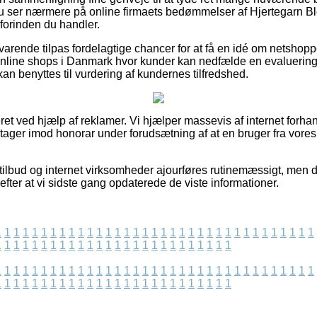
t du ser nærmere på online firmaets bedømmelser af Hjertegarn 
forinden du handler.
svarende tilpas fordelagtige chancer for at få en idé om netshop
line shops i Danmark hvor kunder kan nedfælde en evaluering
n benyttes til vurdering af kundernes tilfredshed.
t ved hjælp af reklamer. Vi hjælper massevis af internet forhand
g tager imod honorar under forudsætning af at en bruger fra vor
ilbud og internet virksomheder ajourføres rutinemæssigt, men d
t efter at vi sidste gang opdaterede de viste informationer.
1
1
1
1
1
1
1
1
1
1
1
1
1
1
1
1
1
1
1
1
1
1
1
1
1
1
1
1
1
1
1
1
1
1
1
1
1
1
1
1
1
1
1
1
1
1
1
1
1
1
1
1
1
1
1
1
1
1
1
1
1
1
1
1
1
1
1
1
1
1
1
1
1
1
1
1
1
1
1
1
1
1
1
1
1
1
1
1
1
1
1
1
1
1
1
1
1
1
1
1
1
1
1
1
1
1
1
1
1
1
1
1
1
1
1
1
1
1
1
1
1
1