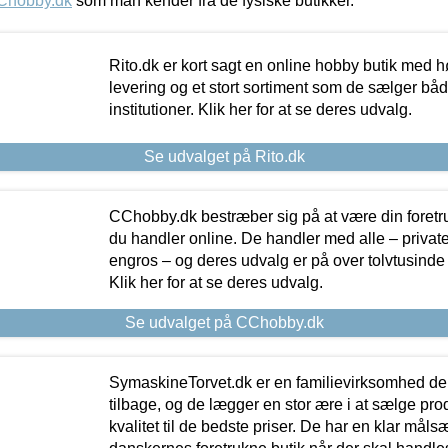
Chobby.dk
som man kender fra de fysiske butikker.
Rito.dk er kort sagt en online hobby butik med h
levering og et stort sortiment som de sælger både
institutioner. Klik her for at se deres udvalg.
Se udvalget på Rito.dk
CChobby.dk bestræber sig på at være din foretr
du handler online. De handler med alle – private,
engros – og deres udvalg er på over tolvtusinde 
Klik her for at se deres udvalg.
Se udvalget på CChobby.dk
SymaskineTorvet.dk er en familievirksomhed der
tilbage, og de lægger en stor ære i at sælge pro
kvalitet til de bedste priser. De har en klar mål