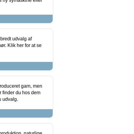
s ny symaskine eller
 bredt udvalg af
r. Klik her for at se
produceret garn, men
or finder du hos dem
es udvalg.
roduktion, naturlige