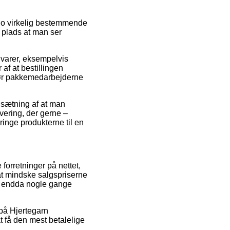
jo virkelig bestemmende
n plads at man ser
 varer, eksempelvis
f at bestillingen
t før pakkemedarbejderne
dsætning af at man
evering, der gerne –
ringe produkterne til en
forretninger på nettet,
at mindske salgspriserne
og endda nogle gange
 på Hjertegarn
 få den mest betalelige