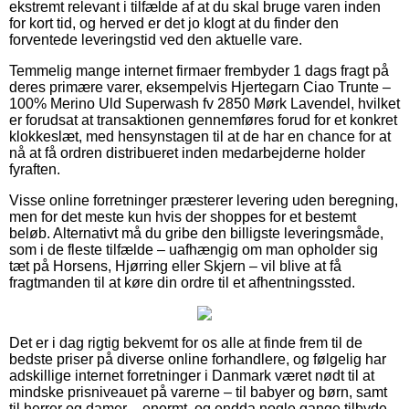
ekstremt relevant i tilfælde af at du skal bruge varen inden
for kort tid, og herved er det jo klogt at du finder den
forventede leveringstid ved den aktuelle vare.
Temmelig mange internet firmaer frembyder 1 dags fragt på
deres primære varer, eksempelvis Hjertegarn Ciao Trunte –
100% Merino Uld Superwash fv 2850 Mørk Lavendel, hvilket
er forudsat at transaktionen gennemføres forud for et konkret
klokkeslæt, med hensynstagen til at de har en chance for at
nå at få ordren distribueret inden medarbejderne holder
fyraften.
Visse online forretninger præsterer levering uden beregning,
men for det meste kun hvis der shoppes for et bestemt
beløb. Alternativt må du gribe den billigste leveringsmåde,
som i de fleste tilfælde – uafhængig om man opholder sig
tæt på Horsens, Hjørring eller Skjern – vil blive at få
fragtmanden til at køre din ordre til et afhentningssted.
Det er i dag rigtig bekvemt for os alle at finde frem til de
bedste priser på diverse online forhandlere, og følgelig har
adskillige internet forretninger i Danmark været nødt til at
mindske prisniveauet på varerne – til babyer og børn, samt
til herrer og damer – enormt, og endda nogle gange tilbyde