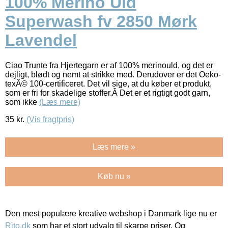
100% Merino Uld
Superwash fv 2850 Mørk
Lavendel
Ciao Trunte fra Hjertegarn er af 100% merinould, og det er
dejligt, blødt og nemt at strikke med. Derudover er det Oeko-
texÂ© 100-certificeret. Det vil sige, at du køber et produkt,
som er fri for skadelige stoffer.Â Det er et rigtigt godt garn,
som ikke
(Læs mere)
35
kr.
(Vis fragtpris)
Læs mere »
Køb nu »
Den mest populære kreative webshop i Danmark lige nu er
Rito.dk
som har et stort udvalg til skarpe priser. Og