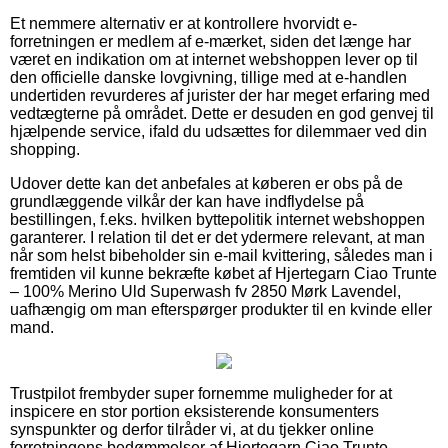
Et nemmere alternativ er at kontrollere hvorvidt e-
forretningen er medlem af e-mærket, siden det længe har
været en indikation om at internet webshoppen lever op til
den officielle danske lovgivning, tillige med at e-handlen
undertiden revurderes af jurister der har meget erfaring med
vedtægterne på området. Dette er desuden en god genvej til
hjælpende service, ifald du udsættes for dilemmaer ved din
shopping.
Udover dette kan det anbefales at køberen er obs på de
grundlæggende vilkår der kan have indflydelse på
bestillingen, f.eks. hvilken byttepolitik internet webshoppen
garanterer. I relation til det er det ydermere relevant, at man
når som helst bibeholder sin e-mail kvittering, således man i
fremtiden vil kunne bekræfte købet af Hjertegarn Ciao Trunte
– 100% Merino Uld Superwash fv 2850 Mørk Lavendel,
uafhængig om man efterspørger produkter til en kvinde eller
mand.
Trustpilot frembyder super fornemme muligheder for at
inspicere en stor portion eksisterende konsumenters
synspunkter og derfor tilråder vi, at du tjekker online
forretningens bedømmelser af Hjertegarn Ciao Trunte –