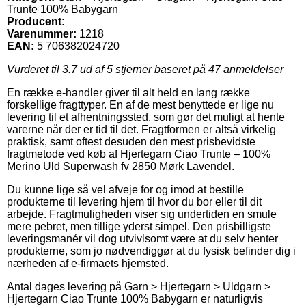
Trunte 100% Babygarn
Producent:
Varenummer:
1218
EAN:
5 706382024720
Vurderet til
3.7
ud af 5 stjerner baseret på
47
anmeldelser
En række e-handler giver til alt held en lang række
forskellige fragttyper. En af de mest benyttede er lige nu
levering til et afhentningssted, som gør det muligt at hente
varerne når der er tid til det. Fragtformen er altså virkelig
praktisk, samt oftest desuden den mest prisbevidste
fragtmetode ved køb af Hjertegarn Ciao Trunte – 100%
Merino Uld Superwash fv 2850 Mørk Lavendel.
Du kunne lige så vel afveje for og imod at bestille
produkterne til levering hjem til hvor du bor eller til dit
arbejde. Fragtmuligheden viser sig undertiden en smule
mere pebret, men tillige yderst simpel. Den prisbilligste
leveringsmanér vil dog utvivlsomt være at du selv henter
produkterne, som jo nødvendiggør at du fysisk befinder dig i
nærheden af e-firmaets hjemsted.
Antal dages levering på Garn > Hjertegarn > Uldgarn >
Hjertegarn Ciao Trunte 100% Babygarn er naturligvis