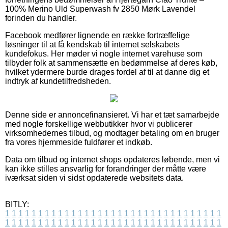
100% Merino Uld Superwash fv 2850 Mørk Lavendel
forinden du handler.
Facebook medfører lignende en række fortræffelige
løsninger til at få kendskab til internet selskabets
kundefokus. Her møder vi nogle internet varehuse som
tilbyder folk at sammensætte en bedømmelse af deres køb,
hvilket ydermere burde drages fordel af til at danne dig et
indtryk af kundetilfredsheden.
Denne side er annoncefinansieret. Vi har et tæt samarbejde
med nogle forskellige webbutikker hvor vi publicerer
virksomhedernes tilbud, og modtager betaling om en bruger
fra vores hjemmeside fuldfører et indkøb.
Data om tilbud og internet shops opdateres løbende, men vi
kan ikke stilles ansvarlig for forandringer der måtte være
iværksat siden vi sidst opdaterede websitets data.
BITLY:
1
1
1
1
1
1
1
1
1
1
1
1
1
1
1
1
1
1
1
1
1
1
1
1
1
1
1
1
1
1
1
1
1
1
1
1
1
1
1
1
1
1
1
1
1
1
1
1
1
1
1
1
1
1
1
1
1
1
1
1
1
1
1
1
1
1