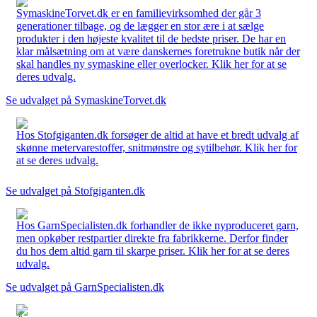
SymaskineTorvet.dk er en familievirksomhed der går 3
generationer tilbage, og de lægger en stor ære i at sælge
produkter i den højeste kvalitet til de bedste priser. De har en
klar målsætning om at være danskernes foretrukne butik når der
skal handles ny symaskine eller overlocker. Klik her for at se
deres udvalg.
Se udvalget på SymaskineTorvet.dk
Hos Stofgiganten.dk forsøger de altid at have et bredt udvalg af
skønne metervarestoffer, snitmønstre og sytilbehør. Klik her for
at se deres udvalg.
Se udvalget på Stofgiganten.dk
Hos GarnSpecialisten.dk forhandler de ikke nyproduceret garn,
men opkøber restpartier direkte fra fabrikkerne. Derfor finder
du hos dem altid garn til skarpe priser. Klik her for at se deres
udvalg.
Se udvalget på GarnSpecialisten.dk