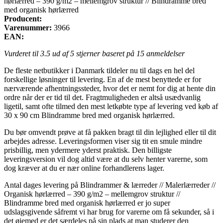
hørlærred – 390 g/m2 – mellemgrov struktur // Blindramme bred
med organisk hørlærred
Producent:
Varenummer:
3966
EAN:
Vurderet til
3.5
ud af 5 stjerner baseret på
15
anmeldelser
De fleste netbutikker i Danmark tildeler nu til dags en hel del
forskellige løsninger til levering. En af de mest benyttede er for
nærværende afhentningssteder, hvor det er nemt for dig at hente din
ordre når der er tid til det. Fragtmuligheden er altså usædvanlig
ligetil, samt ofte tilmed den mest letkøbte type af levering ved køb af
30 x 90 cm Blindramme bred med organisk hørlærred.
Du bør omvendt prøve at få pakken bragt til din lejlighed eller til dit
arbejdes adresse. Leveringsformen viser sig tit en smule mindre
prisbillig, men ydermere yderst praktisk. Den billigste
leveringsversion vil dog altid være at du selv henter varerne, som
dog kræver at du er nær online forhandlerens lager.
Antal dages levering på Blindrammer & lærreder // Malerlærreder //
Organisk hørlærred – 390 g/m2 – mellemgrov struktur //
Blindramme bred med organisk hørlærred er jo super
udslagsgivende såfremt vi har brug for varerne om få sekunder, så i
det øjemed er det særdeles på sin plads at man studerer den