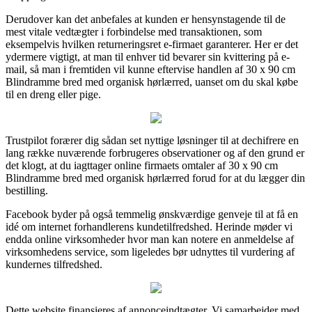
Derudover kan det anbefales at kunden er hensynstagende til de
mest vitale vedtægter i forbindelse med transaktionen, som
eksempelvis hvilken returneringsret e-firmaet garanterer. Her er det
ydermere vigtigt, at man til enhver tid bevarer sin kvittering på e-
mail, så man i fremtiden vil kunne eftervise handlen af 30 x 90 cm
Blindramme bred med organisk hørlærred, uanset om du skal købe
til en dreng eller pige.
Trustpilot forærer dig sådan set nyttige løsninger til at dechifrere en
lang række nuværende forbrugeres observationer og af den grund er
det klogt, at du iagttager online firmaets omtaler af 30 x 90 cm
Blindramme bred med organisk hørlærred forud for at du lægger din
bestilling.
Facebook byder på også temmelig ønskværdige genveje til at få en
idé om internet forhandlerens kundetilfredshed. Herinde møder vi
endda online virksomheder hvor man kan notere en anmeldelse af
virksomhedens service, som ligeledes bør udnyttes til vurdering af
kundernes tilfredshed.
Dette website finansieres af annonceindtægter. Vi samarbejder med