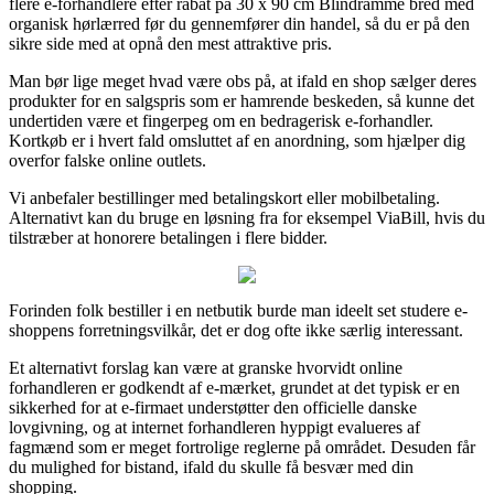
flere e-forhandlere efter rabat på 30 x 90 cm Blindramme bred med
organisk hørlærred før du gennemfører din handel, så du er på den
sikre side med at opnå den mest attraktive pris.
Man bør lige meget hvad være obs på, at ifald en shop sælger deres
produkter for en salgspris som er hamrende beskeden, så kunne det
undertiden være et fingerpeg om en bedragerisk e-forhandler.
Kortkøb er i hvert fald omsluttet af en anordning, som hjælper dig
overfor falske online outlets.
Vi anbefaler bestillinger med betalingskort eller mobilbetaling.
Alternativt kan du bruge en løsning fra for eksempel ViaBill, hvis du
tilstræber at honorere betalingen i flere bidder.
Forinden folk bestiller i en netbutik burde man ideelt set studere e-
shoppens forretningsvilkår, det er dog ofte ikke særlig interessant.
Et alternativt forslag kan være at granske hvorvidt online
forhandleren er godkendt af e-mærket, grundet at det typisk er en
sikkerhed for at e-firmaet understøtter den officielle danske
lovgivning, og at internet forhandleren hyppigt evalueres af
fagmænd som er meget fortrolige reglerne på området. Desuden får
du mulighed for bistand, ifald du skulle få besvær med din
shopping.