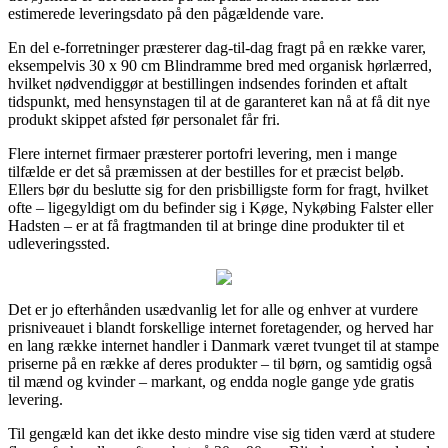
estimerede leveringsdato på den pågældende vare.
En del e-forretninger præsterer dag-til-dag fragt på en række varer,
eksempelvis 30 x 90 cm Blindramme bred med organisk hørlærred,
hvilket nødvendiggør at bestillingen indsendes forinden et aftalt
tidspunkt, med hensynstagen til at de garanteret kan nå at få dit nye
produkt skippet afsted før personalet får fri.
Flere internet firmaer præsterer portofri levering, men i mange
tilfælde er det så præmissen at der bestilles for et præcist beløb.
Ellers bør du beslutte sig for den prisbilligste form for fragt, hvilket
ofte – ligegyldigt om du befinder sig i Køge, Nykøbing Falster eller
Hadsten – er at få fragtmanden til at bringe dine produkter til et
udleveringssted.
Det er jo efterhånden usædvanlig let for alle og enhver at vurdere
prisniveauet i blandt forskellige internet foretagender, og herved har
en lang række internet handler i Danmark været tvunget til at stampe
priserne på en række af deres produkter – til børn, og samtidig også
til mænd og kvinder – markant, og endda nogle gange yde gratis
levering.
Til gengæld kan det ikke desto mindre vise sig tiden værd at studere