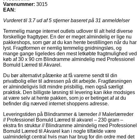
Varenummer:
3015
EAN:
Vurderet til
3.7
ud af 5 stjerner baseret på
31
anmeldelser
Temmelig mange internet outlets udlover til alt held diverse
forskellige fragttyper. En der er meget almindelig er lige nu
pakkeshops, som gør at du kan hente bestillingen når du har
lyst. Fragtformen er nemlig temmelig gnidningsløs, og
mange gange ligeledes den mest letkøbte fragtmulighed ved
køb af 30 x 90 cm Blindramme almindelig med Professionel
Bomuld Lærred til Akvarel.
Du bør alternativt påtænke at få varerne sendt til din
privatbolig eller til adressen på dit arbejde. Fragtløsningen
er almindeligvis lidt mindre prisbillig, men også særligt
praktisk. Den billigste løsning til levering kan ikke modsiges
at være selv at hente pakken, som jo er betinget af at du
befinder dig nærved internet shoppens adresse.
Leveringstiden på Blindrammer & lærreder // Malerlærreder
// Professionel Bomuld Lærred til akvarel – 230 gram –
ekstra fin struktur // Blindramme almindelig med Professionel
Bomuld Lærred til Akvarel kan i nogle tilfælde være
ualmindeligt central hvis man har brug for din ordre med det