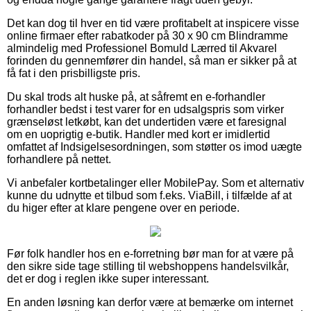
Det kan dog til hver en tid være profitabelt at inspicere visse
online firmaer efter rabatkoder på 30 x 90 cm Blindramme
almindelig med Professionel Bomuld Lærred til Akvarel
forinden du gennemfører din handel, så man er sikker på at
få fat i den prisbilligste pris.
Du skal trods alt huske på, at såfremt en e-forhandler
forhandler bedst i test varer for en udsalgspris som virker
grænseløst letkøbt, kan det undertiden være et faresignal
om en uoprigtig e-butik. Handler med kort er imidlertid
omfattet af Indsigelsesordningen, som støtter os imod uægte
forhandlere på nettet.
Vi anbefaler kortbetalinger eller MobilePay. Som et alternativ
kunne du udnytte et tilbud som f.eks. ViaBill, i tilfælde af at
du higer efter at klare pengene over en periode.
Før folk handler hos en e-forretning bør man for at være på
den sikre side tage stilling til webshoppens handelsvilkår,
det er dog i reglen ikke super interessant.
En anden løsning kan derfor være at bemærke om internet