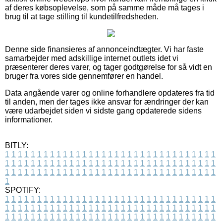
af deres købsoplevelse, som på samme måde må tages i
brug til at tage stilling til kundetilfredsheden.
Denne side finansieres af annonceindtægter. Vi har faste
samarbejder med adskillige internet outlets idet vi
præsenterer deres varer, og tager godtgørelse for så vidt en
bruger fra vores side gennemfører en handel.
Data angående varer og online forhandlere opdateres fra tid
til anden, men der tages ikke ansvar for ændringer der kan
være udarbejdet siden vi sidste gang opdaterede sidens
informationer.
BITLY:
1
1
1
1
1
1
1
1
1
1
1
1
1
1
1
1
1
1
1
1
1
1
1
1
1
1
1
1
1
1
1
1
1
1
1
1
1
1
1
1
1
1
1
1
1
1
1
1
1
1
1
1
1
1
1
1
1
1
1
1
1
1
1
1
1
1
1
1
1
1
1
1
1
1
1
1
1
1
1
1
1
1
1
1
1
1
1
1
1
1
1
1
1
1
1
1
1
1
1
1
SPOTIFY:
1
1
1
1
1
1
1
1
1
1
1
1
1
1
1
1
1
1
1
1
1
1
1
1
1
1
1
1
1
1
1
1
1
1
1
1
1
1
1
1
1
1
1
1
1
1
1
1
1
1
1
1
1
1
1
1
1
1
1
1
1
1
1
1
1
1
1
1
1
1
1
1
1
1
1
1
1
1
1
1
1
1
1
1
1
1
1
1
1
1
1
1
1
1
1
1
1
1
1