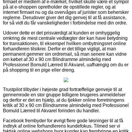
firmaet er medlem af e-mærket, hvilket skulle være et sympol
på at e-shoppen opretholder de opstillede regler, og at
internet firmaet nu og da overvåges af jurister som behersker
reglerne. Derudover giver det dig genvej til at få assistance,
for så vidt du får vanskeligheder i forbindelse med din ordre.
Udover dette er det prisværdigt at kunden er omhyggelig
omkring de mest centrale vedtægter der kan have betydning
for transaktionen, til eksempel hvilken ombytningsret online
forhandleren tilsikrer. Derfor er det tillige vigtigt, at man
permanent gemmer sin ordremail, så man senere kan vidne
om købet af 30 x 90 cm Blindramme almindelig med
Professionel Bomuld Lærred til Akvarel, uafhængig om du er
på shopping til en pige eller dreng.
Trustpilot tilbyder i højeste grad fortræffelige genveje til at
gennemrode en stor gruppe tidligere brugeres anmeldelser
og derfor er det en hjælp, at du tjekker online forretningens
kritik af 30 x 90 cm Blindramme almindelig med Professionel
Bomuld Lærred til Akvarel forinden du handler.
Facebook frembyder for øvrigt flere gode løsninger til at få
indtryk af online forhandlerens kundefokus. Tilmed ser vi
faktisk online webshops hvor kunder kan frembringe en kritik