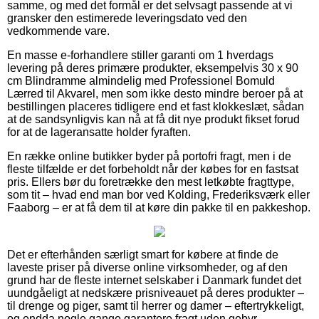
samme, og med det formål er det selvsagt passende at vi
gransker den estimerede leveringsdato ved den
vedkommende vare.
En masse e-forhandlere stiller garanti om 1 hverdags
levering på deres primære produkter, eksempelvis 30 x 90
cm Blindramme almindelig med Professionel Bomuld
Lærred til Akvarel, men som ikke desto mindre beroer på at
bestillingen placeres tidligere end et fast klokkeslæt, sådan
at de sandsynligvis kan nå at få dit nye produkt fikset forud
for at de lageransatte holder fyraften.
En række online butikker byder på portofri fragt, men i de
fleste tilfælde er det forbeholdt når der købes for en fastsat
pris. Ellers bør du foretrække den mest letkøbte fragttype,
som tit – hvad end man bor ved Kolding, Frederiksværk eller
Faaborg – er at få dem til at køre din pakke til en pakkeshop.
Det er efterhånden særligt smart for købere at finde de
laveste priser på diverse online virksomheder, og af den
grund har de fleste internet selskaber i Danmark fundet det
uundgåeligt at nedskære prisniveauet på deres produkter –
til drenge og piger, samt til herrer og damer – eftertrykkeligt,
og endda nogle gange garantere fragt uden gebyr.