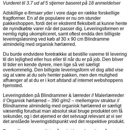
Vurderet til
3.7
ud af 5 stjerner baseret på
18
anmeldelser
Adskillige e-firmaer yder i vore dage en række forskellige
fragtformer. En af de populære er nu om stunder
pakkeshoppen, fordi det er ekstremt fleksibelt at kunne hente
de nyindkøbte varer når det passer dig. Leveringsformen er
nemlig rigtig ukompliceret, samt oftest endda den billigste
leveringsløsning ved køb af 30 x 90 cm Blindramme
almindelig med organisk hørlærred.
Du burde endvidere foretrække at bestille varerne til levering
til din lejlighed eller hus eller til når du er på job. Den bliver
til tider en kende dyrere, men lige så vel særligt
overkommelig. Den billigste leveringsform vil dog altid vise
sig at være at du selv henter pakken, men den mulighed
afhænger af at du er i kort afstand af internet webshoppens
hjemsted.
Leveringstiden på Blindrammer & lærreder // Malerlærreder
// Organisk hørlærred – 390 g/m2 – mellemgrov struktur //
Blindramme almindelig med organisk hørlærred er særligt
væsentlig forudsat man absolut skal bruge produktet om få
sekunder, og i det øjemed er det selvsagt relevant at vi ser
det anslåede leveringstidspunkt ved det respektive produkt.