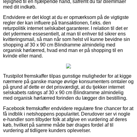
lejlighed til en hjælpende hånd, såfremt du får dilemmaer
med dit indkøb.
Endvidere er det klogt at du er opmærksom på de vigtigste
regler der kan influere på transaktionen, f.eks. den
returpolitik internet selskabet garanterer. I relation til det er
det ydermere essesentielt, at man til enhver tid sikrer ens
kvitteringsmail, så man når som helst vil kunne bevidne sin
shopping af 30 x 90 cm Blindramme almindelig med
organisk hørlærred, hvad end man er på shopping til en
kvinde eller mand.
Trustpilot fremskaffer tilpas gunstige muligheder for at kigge
nærmere på ganske mange øvrige konsumenters omtaler og
på grund af dette er det prisværdigt, at du tjekker internet
selskabets ratings af 30 x 90 cm Blindramme almindelig
med organisk hørlærred forinden du lægger din bestilling.
Facebook fremskaffer endvidere regulære fine chancer for at
få indblik i netshoppens popularitet. Derudover ser vi nogle
e-handler som tilbyder folk at afgive en vurdering af deres
køb, hvilket på samme måde bør drages fordel af til
vurdering af tidligere kunders oplevelser.