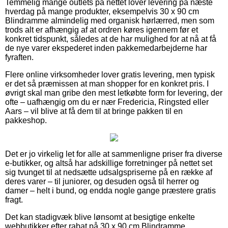
Temmelig mange outlets på nettet lover levering på næste
hverdag på mange produkter, eksempelvis 30 x 90 cm
Blindramme almindelig med organisk hørlærred, men som
trods alt er afhængig af at ordren køres igennem før et
konkret tidspunkt, således at de har mulighed for at nå at få
de nye varer ekspederet inden pakkemedarbejderne har
fyraften.
Flere online virksomheder lover gratis levering, men typisk
er det så præmissen at man shopper for en konkret pris. I
øvrigt skal man gribe den mest letkøbte form for levering, der
ofte – uafhængig om du er nær Fredericia, Ringsted eller
Aars – vil blive at få dem til at bringe pakken til en
pakkeshop.
Det er jo virkelig let for alle at sammenligne priser fra diverse
e-butikker, og altså har adskillige forretninger på nettet set
sig tvunget til at nedsætte udsalgspriserne på en række af
deres varer – til juniorer, og desuden også til herrer og
damer – helt i bund, og endda nogle gange præstere gratis
fragt.
Det kan stadigvæk blive lønsomt at besigtige enkelte
webbutikker efter rabat på 30 x 90 cm Blindramme