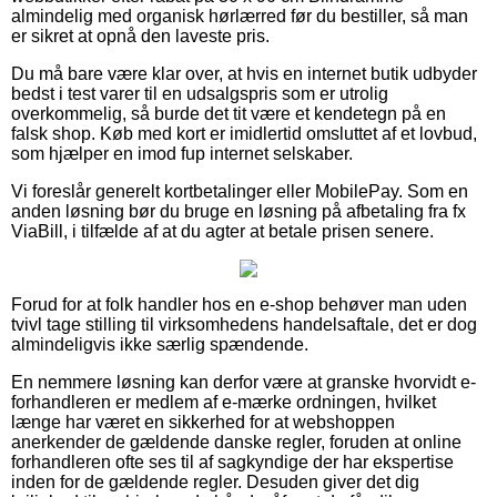
almindelig med organisk hørlærred før du bestiller, så man
er sikret at opnå den laveste pris.
Du må bare være klar over, at hvis en internet butik udbyder
bedst i test varer til en udsalgspris som er utrolig
overkommelig, så burde det tit være et kendetegn på en
falsk shop. Køb med kort er imidlertid omsluttet af et lovbud,
som hjælper en imod fup internet selskaber.
Vi foreslår generelt kortbetalinger eller MobilePay. Som en
anden løsning bør du bruge en løsning på afbetaling fra fx
ViaBill, i tilfælde af at du agter at betale prisen senere.
Forud for at folk handler hos en e-shop behøver man uden
tvivl tage stilling til virksomhedens handelsaftale, det er dog
almindeligvis ikke særlig spændende.
En nemmere løsning kan derfor være at granske hvorvidt e-
forhandleren er medlem af e-mærke ordningen, hvilket
længe har været en sikkerhed for at webshoppen
anerkender de gældende danske regler, foruden at online
forhandleren ofte ses til af sagkyndige der har ekspertise
inden for de gældende regler. Desuden giver det dig