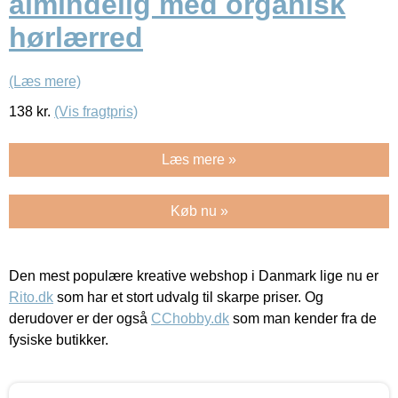
almindelig med organisk
hørlærred
(Læs mere)
138
kr.
(Vis fragtpris)
Læs mere »
Køb nu »
Den mest populære kreative webshop i Danmark lige nu er
Rito.dk
som har et stort udvalg til skarpe priser. Og
derudover er der også
CChobby.dk
som man kender fra de
fysiske butikker.