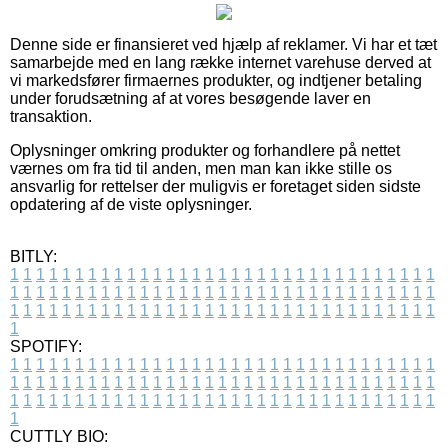
Denne side er finansieret ved hjælp af reklamer. Vi har et tæt
samarbejde med en lang række internet varehuse derved at
vi markedsfører firmaernes produkter, og indtjener betaling
under forudsætning af at vores besøgende laver en
transaktion.
Oplysninger omkring produkter og forhandlere på nettet
værnes om fra tid til anden, men man kan ikke stille os
ansvarlig for rettelser der muligvis er foretaget siden sidste
opdatering af de viste oplysninger.
BITLY:
1
1
1
1
1
1
1
1
1
1
1
1
1
1
1
1
1
1
1
1
1
1
1
1
1
1
1
1
1
1
1
1
1
1
1
1
1
1
1
1
1
1
1
1
1
1
1
1
1
1
1
1
1
1
1
1
1
1
1
1
1
1
1
1
1
1
1
1
1
1
1
1
1
1
1
1
1
1
1
1
1
1
1
1
1
1
1
1
1
1
1
1
1
1
1
1
1
1
1
1
SPOTIFY:
1
1
1
1
1
1
1
1
1
1
1
1
1
1
1
1
1
1
1
1
1
1
1
1
1
1
1
1
1
1
1
1
1
1
1
1
1
1
1
1
1
1
1
1
1
1
1
1
1
1
1
1
1
1
1
1
1
1
1
1
1
1
1
1
1
1
1
1
1
1
1
1
1
1
1
1
1
1
1
1
1
1
1
1
1
1
1
1
1
1
1
1
1
1
1
1
1
1
1
1
CUTTLY BIO: