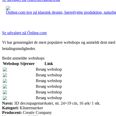
Önling.com tror på klassisk design, bæredygtig produktion, naturlige
Se udvalget på Önling.com
Vi har gennemgået de mest populære webshops og anmeldt dem med stjern
betalingsmuligheder.
Bedst anmeldte webshops
Webshop
Stjerner
Link
Besøg webshop
Besøg webshop
Besøg webshop
Besøg webshop
Besøg webshop
Besøg webshop
Navn:
3D decoupagemærkater, str. 24×19 cm, 16 ark/ 1 stk.
Kategori:
Klistermærker
Producent:
Creativ Company