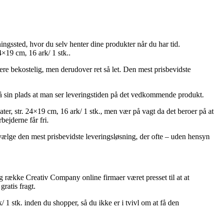
ingssted, hvor du selv henter dine produkter når du har tid.
×19 cm, 16 ark/ 1 stk..
mere bekostelig, men derudover ret så let. Den mest prisbevidste
på sin plads at man ser leveringstiden på det vedkommende produkt.
r, str. 24×19 cm, 16 ark/ 1 stk., men vær på vagt da det beroer på at
bejderne får fri.
vælge den mest prisbevidste leveringsløsning, der ofte – uden hensyn
ang række Creativ Company online firmaer været presset til at at
ratis fragt.
 stk. inden du shopper, så du ikke er i tvivl om at få den