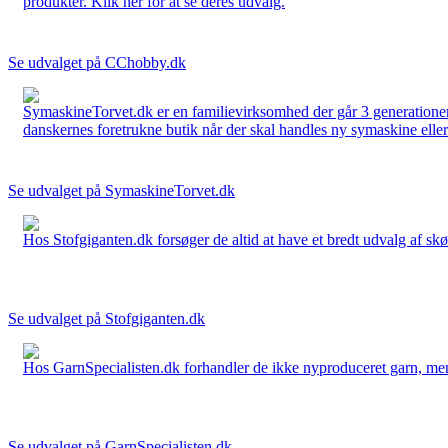
produkter. Klik her for at se deres udvalg.
Se udvalget på CChobby.dk
SymaskineTorvet.dk er en familievirksomhed der går 3 generationer t
danskernes foretrukne butik når der skal handles ny symaskine eller 
Se udvalget på SymaskineTorvet.dk
Hos Stofgiganten.dk forsøger de altid at have et bredt udvalg af skø
Se udvalget på Stofgiganten.dk
Hos GarnSpecialisten.dk forhandler de ikke nyproduceret garn, men op
Se udvalget på GarnSpecialisten.dk