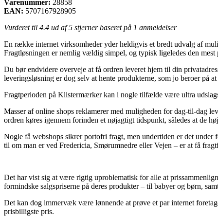
Varenummer:
28858
EAN:
5707167928905
Vurderet til
4.4
ud af 5 stjerner baseret på
1
anmeldelser
En række internet virksomheder yder heldigvis et bredt udvalg af mulig
Fragtløsningen er nemlig vældig simpel, og typisk ligeledes den mest 
Du bør endvidere overveje at få ordren leveret hjem til din privatadre
leveringsløsning er dog selv at hente produkterne, som jo beroer på at 
Fragtperioden på Klistermærker kan i nogle tilfælde være ultra udsla
Masser af online shops reklamerer med muligheden for dag-til-dag lev
ordren køres igennem forinden et nøjagtigt tidspunkt, således at de høj
Nogle få webshops sikrer portofri fragt, men undertiden er det under 
til om man er ved Fredericia, Smørumnedre eller Vejen – er at få fragtfi
Det har vist sig at være rigtig uproblematisk for alle at prissammenlig
formindske salgspriserne på deres produkter – til babyer og børn, samt
Det kan dog immervæk være lønnende at prøve et par internet foretagen
prisbilligste pris.