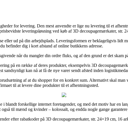
heder for levering. Den mest anvendte er lige nu levering til et afhentn
prisbevidste leveringsløsning ved køb af 3D decoupagemærkater, str. 24
sse eller ud på din arbejdsplads. Leveringsformen er beklageligvis lidt 
du befinder dig i kort afstand af online butikkens adresse.
gsgivende når du mangler din ordre fluks, og af den grund er det skam 
ering på en række af deres produkter, eksempelvis 3D decoupagemærkate
st sandsynligt kan nå at få de nye varer sendt afsted inden logistikmedar
forudsætning af at du shopper for en konkret sum. Alternativt skal man 
rmaet til at levere dine produkter til et afhentningssted.
ne i blandt forskellige internet foretagender, og med det motiv har en l
 også til mænd og kvinder – kolossalt, og endda nogle gange garantere g
der efter rabatkoder på 3D decoupagemærkater, str. 24×19 cm, 16 ark/ 1