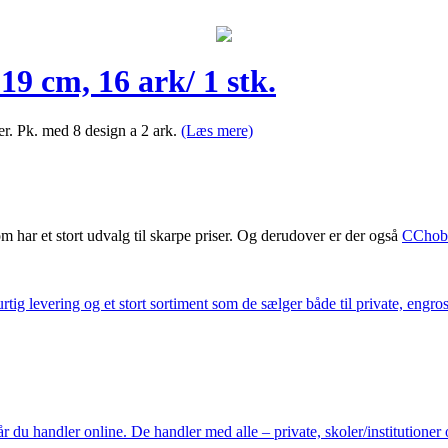
9 cm, 16 ark/ 1 stk.
er. Pk. med 8 design a 2 ark.
(Læs mere)
m har et stort udvalg til skarpe priser. Og derudover er der også
CChob
ig levering og et stort sortiment som de sælger både til private, engros 
du handler online. De handler med alle – private, skoler/institutioner 