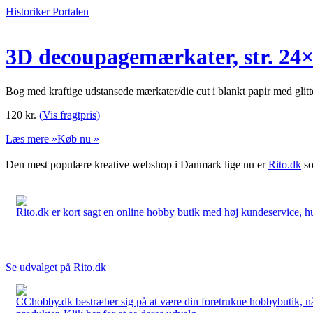
Historiker Portalen
3D decoupagemærkater, str. 24×1
Bog med kraftige udstansede mærkater/die cut i blankt papir med glitt
120
kr.
(Vis fragtpris)
Læs mere »
Køb nu »
Den mest populære kreative webshop i Danmark lige nu er
Rito.dk
so
Rito.dk er kort sagt en online hobby butik med høj kundeservice, hurt
Se udvalget på Rito.dk
CChobby.dk bestræber sig på at være din foretrukne hobbybutik, når 