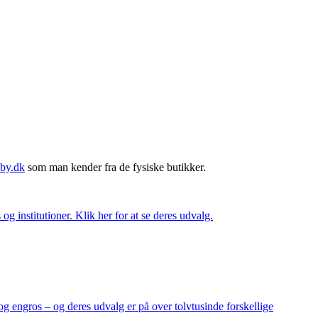
by.dk
som man kender fra de fysiske butikker.
og institutioner. Klik her for at se deres udvalg.
og engros – og deres udvalg er på over tolvtusinde forskellige