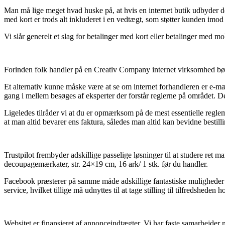
Man må lige meget hvad huske på, at hvis en internet butik udbyder der
med kort er trods alt inkluderet i en vedtægt, som støtter kunden imod 
Vi slår generelt et slag for betalinger med kort eller betalinger med m
Forinden folk handler på en Creativ Company internet virksomhed bør 
Et alternativ kunne måske være at se om internet forhandleren er e-mærk
gang i mellem besøges af eksperter der forstår reglerne på området. D
Ligeledes tilråder vi at du er opmærksom på de mest essentielle reglem
at man altid bevarer ens faktura, således man altid kan bevidne bestil
Trustpilot frembyder adskillige passelige løsninger til at studere re
decoupagemærkater, str. 24×19 cm, 16 ark/ 1 stk. før du handler.
Facebook præsterer på samme måde adskillige fantastiske muligheder f
service, hvilket tillige må udnyttes til at tage stilling til tilfredsheden 
Websitet er finansieret af annonceindtægter. Vi har faste samarbejder m