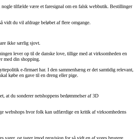
 nogle tilfælde være et faresignal om en falsk webbutik. Bestillinger
så vidt du vil afdrage beløbet af flere omgange.
re ikke særlig sjovt.
tningen lever op til de danske love, tillige med at virksomheden en
vær med din shopping.
yttepolitik e-firmaet har. I den sammenhæng er det samtidig relevant,
kal købe en gave til en dreng eller pige.
s det, at du sonderer netshoppens bedømmelser af 3D
ange webshops hvor folk kan udfærdige en kritik af virksomhedens
es varer, og tager imod provision for så vidt en af vores brugere