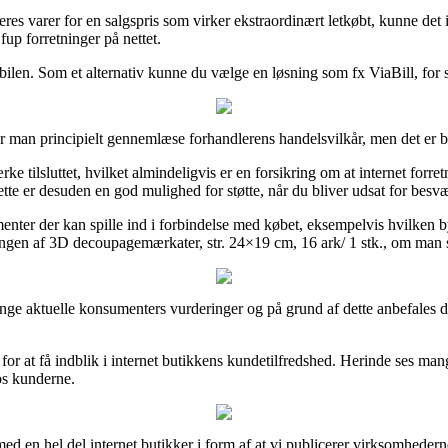
es varer for en salgspris som virker ekstraordinært letkøbt, kunne det i
fup forretninger på nettet.
obilen. Som et alternativ kunne du vælge en løsning som fx ViaBill, for 
man principielt gennemlæse forhandlerens handelsvilkår, men det er ba
e tilsluttet, hvilket almindeligvis er en forsikring om at internet forre
ette er desuden en god mulighed for støtte, når du bliver udsat for bes
enter der kan spille ind i forbindelse med købet, eksempelvis hvilken b
lingen af 3D decoupagemærkater, str. 24×19 cm, 16 ark/ 1 stk., om man s
t mange aktuelle konsumenters vurderinger og på grund af dette anbefale
or at få indblik i internet butikkens kundetilfredshed. Herinde ses m
hos kunderne.
ed en hel del internet butikker i form af at vi publicerer virksomhedern