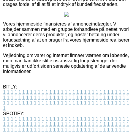
drages fordel af til at få et indtryk af kundetilfredsheden.
Vores hjemmeside finansieres af annonceindtægter. Vi
arbejder sammen med en gruppe forhandlere på nettet hvori
vi annoncerer deres produkter, og høster betaling under
forudsætning af at en bruger fra vores hjemmeside realiserer
et indkøb.
Vejledning om varer og internet firmaer værnes om løbende,
men man kan ikke stille os ansvarlig for justeringer der
muligvis er udført siden seneste opdatering af de anvendte
informationer.
BITLY:
1
1
1
1
1
1
1
1
1
1
1
1
1
1
1
1
1
1
1
1
1
1
1
1
1
1
1
1
1
1
1
1
1
1
1
1
1
1
1
1
1
1
1
1
1
1
1
1
1
1
1
1
1
1
1
1
1
1
1
1
1
1
1
1
1
1
1
1
1
1
1
1
1
1
1
1
1
1
1
1
1
1
1
1
1
1
1
1
1
1
1
1
1
1
1
1
1
1
1
1
SPOTIFY:
1
1
1
1
1
1
1
1
1
1
1
1
1
1
1
1
1
1
1
1
1
1
1
1
1
1
1
1
1
1
1
1
1
1
1
1
1
1
1
1
1
1
1
1
1
1
1
1
1
1
1
1
1
1
1
1
1
1
1
1
1
1
1
1
1
1
1
1
1
1
1
1
1
1
1
1
1
1
1
1
1
1
1
1
1
1
1
1
1
1
1
1
1
1
1
1
1
1
1