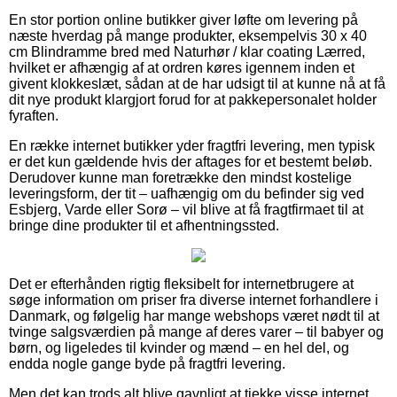
En stor portion online butikker giver løfte om levering på
næste hverdag på mange produkter, eksempelvis 30 x 40
cm Blindramme bred med Naturhør / klar coating Lærred,
hvilket er afhængig af at ordren køres igennem inden et
givent klokkeslæt, sådan at de har udsigt til at kunne nå at få
dit nye produkt klargjort forud for at pakkepersonalet holder
fyraften.
En række internet butikker yder fragtfri levering, men typisk
er det kun gældende hvis der aftages for et bestemt beløb.
Derudover kunne man foretrække den mindst kostelige
leveringsform, der tit – uafhængig om du befinder sig ved
Esbjerg, Varde eller Sorø – vil blive at få fragtfirmaet til at
bringe dine produkter til et afhentningssted.
Det er efterhånden rigtig fleksibelt for internetbrugere at
søge information om priser fra diverse internet forhandlere i
Danmark, og følgelig har mange webshops været nødt til at
tvinge salgsværdien på mange af deres varer – til babyer og
børn, og ligeledes til kvinder og mænd – en hel del, og
endda nogle gange byde på fragtfri levering.
Men det kan trods alt blive gavnligt at tjekke visse internet