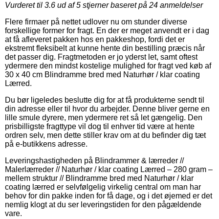
Vurderet til
3.6
ud af 5 stjerner baseret på
24
anmeldelser
Flere firmaer på nettet udlover nu om stunder diverse
forskellige former for fragt. En der er meget anvendt er i dag
at få afleveret pakken hos en pakkeshop, fordi det er
ekstremt fleksibelt at kunne hente din bestilling præcis når
det passer dig. Fragtmetoden er jo yderst let, samt oftest
ydermere den mindst kostelige mulighed for fragt ved køb af
30 x 40 cm Blindramme bred med Naturhør / klar coating
Lærred.
Du bør ligeledes beslutte dig for at få produkterne sendt til
din adresse eller til hvor du arbejder. Denne bliver gerne en
lille smule dyrere, men ydermere ret så let gængelig. Den
prisbilligste fragttype vil dog til enhver tid være at hente
ordren selv, men dette stiller krav om at du befinder dig tæt
på e-butikkens adresse.
Leveringshastigheden på Blindrammer & lærreder //
Malerlærreder // Naturhør / klar coating Lærred – 280 gram –
mellem struktur // Blindramme bred med Naturhør / klar
coating lærred er selvfølgelig virkelig central om man har
behov for din pakke inden for få dage, og i det øjemed er det
nemlig klogt at du ser leveringstiden for den pågældende
vare.