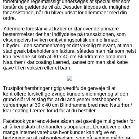
forretningen regelmæssigt undersøges af specialister som
forstår de gældende vilkår. Desuden tilbydes du mulighed
for assistance, når du bliver udsat for dilemmaer med din
ordre.
Ydermere foreslår vi at køber er klar over de primære
bestemmelser der har indflydelse på transaktionen, som
eksempelvis hvilken ombytningspolitik online firmaet
tilbyder. I den sammenhæng er det virkelig relevant, at man
stadigvæk bibeholder sin faktura, således man når som helst
kan bevidne sit køb af 30 x 40 cm Blindramme bred med
Naturhør / klar coating Lærred, uanset om man skal købe
gave til en voksen eller et barn.
Trustpilot frembringer rigtig værdifulde genveje til at
kontrollere forskellige øvrige kunders meninger og af den
grund slår vi et slag for, at du analyserer netshoppens
vurderinger af 30 x 40 cm Blindramme bred med Naturhør /
klar coating Lærred forud for at du bestiller.
Facebook yder endvidere sådan set gavnlige muligheder for
at få kendskab til e-handlens popularitet. Derudover er der
mange internet varehuse hvor kunder kan afgive en
bedømmelse af købsoplevelsen, som på samme måde bør