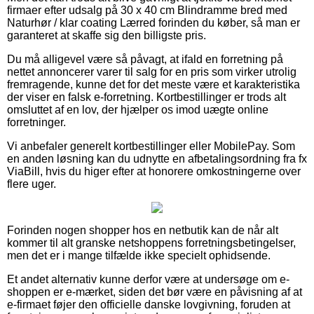
firmaer efter udsalg på 30 x 40 cm Blindramme bred med
Naturhør / klar coating Lærred forinden du køber, så man er
garanteret at skaffe sig den billigste pris.
Du må alligevel være så påvagt, at ifald en forretning på
nettet annoncerer varer til salg for en pris som virker utrolig
fremragende, kunne det for det meste være et karakteristika
der viser en falsk e-forretning. Kortbestillinger er trods alt
omsluttet af en lov, der hjælper os imod uægte online
forretninger.
Vi anbefaler generelt kortbestillinger eller MobilePay. Som
en anden løsning kan du udnytte en afbetalingsordning fra fx
ViaBill, hvis du higer efter at honorere omkostningerne over
flere uger.
Forinden nogen shopper hos en netbutik kan de når alt
kommer til alt granske netshoppens forretningsbetingelser,
men det er i mange tilfælde ikke specielt ophidsende.
Et andet alternativ kunne derfor være at undersøge om e-
shoppen er e-mærket, siden det bør være en påvisning af at
e-firmaet føjer den officielle danske lovgivning, foruden at