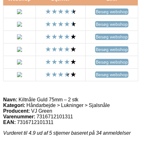
Besøg webshop
Besøg webshop
Besøg webshop
Besøg webshop
Besøg webshop
Besøg webshop
Navn:
Kiltnåle Guld 75mm – 2 stk
Kategori:
Håndarbejde > Lukninger > Sjalsnåle
Producent:
VJ Green
Varenummer:
7316712101311
EAN:
7316712101311
Vurderet til
4.9
ud af 5 stjerner baseret på
34
anmeldelser