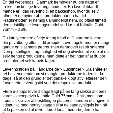
En del webshops i Danmark frembyder nu om dage en
række forskellige leveringsmodeller. En favorit iblandt
mange er i dag levering til en pakkeshop, hvor du selv
afhenter de nyindkøbte produkter når du har tid.
Fragtmetoden er nemlig ualmindeligt nem, og oftest tilmed
den prisbilligste leveringsmodel ved køb af Kiltnåle Guld
75mm – 2 stk.
Du kan ydermere afveje for og imod at få varerne leveret til
din privatbolig eller til dit arbejde. Leveringsformen er mange
gange en sjat mere pebret, men derudover ret så smertefri.
Den prisbilligste fragtmulighed vil dog utvivlsomt være at du
selv henter produkterne, men dette er betinget af at du bor
nær internet selskabets lager.
Leveringstiden på Håndarbejde > Lukninger > Sjalsnåle er
ret bestemmende om vi mangler produkterne inden for få
dage, så af den grund er det ganske klogt at vi efterser den
forventede leveringstid ved det respektive produkt.
Flere e-shops lover 1 dags fragt på en lang række af deres
varer, eksempelvis Kiltnåle Guld 75mm – 2 stk, men som
trods alt kræver at bestillingen placeres forinden et angivent
tidspunkt, med hensynstagen til at de sandsynligvis kan nå
at få pakken ud af døren forud for at medarbejderne har