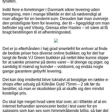
fyraften.
Indtil flere e-forretninger i Danmark sikrer levering uden
beregning, men i mange tilfælde er det så nødvendigt at
man aftager for en bestemt sum. Desuden bør man overveje
den prisbilligste form for levering, der tit – ligegyldigt om man
befinder sig ved Viborg, Grenaa eller Haslev – vil være at få
bragt bestillingen til et afhentningssted.
Det er jo efterhånden i høj grad smertefrit for enhver at finde
de bedste priser hos diverse online butikker, og for det har
langt de fleste VJ Green butikker på nettet ikke kunne slippe
for at sænke priserne på deres varer – til drenge og piger, og
samtidig til mænd og kvinder – voldsomt, og endda nogle
gange garantere gebyrfri levering.
Det kan dog imidlertid blive lukrativt at besigtige en række e-
shops efter udsalg på Kiltnåle Guld 75mm – 2 stk før du
bestiller, så man er skudsikker på at skaffe sig den mindst
kostelige pris.
Du skal lige meget hvad være klar over, at i tilfælde af at en
internet forhandler annoncerer bedst i test varer for en
salgspris som kan ses som himmelråbende billig, så bør det