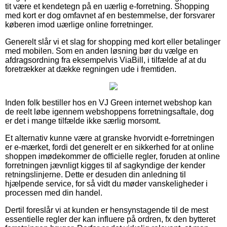
tit være et kendetegn på en uærlig e-forretning. Shopping
med kort er dog omfavnet af en bestemmelse, der forsvarer
køberen imod uærlige online forretninger.
Generelt slår vi et slag for shopping med kort eller betalinger
med mobilen. Som en anden løsning bør du vælge en
afdragsordning fra eksempelvis ViaBill, i tilfælde af at du
foretrækker at dække regningen ude i fremtiden.
Inden folk bestiller hos en VJ Green internet webshop kan
de reelt løbe igennem webshoppens forretningsaftale, dog
er det i mange tilfælde ikke særlig morsomt.
Et alternativ kunne være at granske hvorvidt e-forretningen
er e-mærket, fordi det generelt er en sikkerhed for at online
shoppen imødekommer de officielle regler, foruden at online
forretningen jævnligt kigges til af sagkyndige der kender
retningslinjerne. Dette er desuden din anledning til
hjælpende service, for så vidt du møder vanskeligheder i
processen med din handel.
Dertil foreslår vi at kunden er hensynstagende til de mest
essentielle regler der kan influere på ordren, fx den bytteret