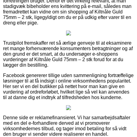
forretningen bruger. Derfor er det virkelig relevant, at man
stadigvæk bibeholder ens kvittering på e-mail, således man
fremadrettet kan vidne om sin shopping af Kiltnåle Guld
75mm – 2 stk, ligegyldigt om du er på udkig efter varer til en
dreng eller pige.
Trustpilot fremskaffer ret så ærlige genveje til at eksaminere
ret mange forhenværende konsumenters betragtninger og af
den grund er det smart, at du undersøger e-shoppens
vurderinger af Kiltnåle Guld 75mm – 2 stk forud for at du
lægger din bestilling.
Facebook genererer tillige uden sammenligning fortræffelige
løsninger til at få indsigt i online virksomhedens popularitet.
Her ser vi en del butikker på nettet hvor man kan give en
vurdering af ordreforløbet, hvilket lige så vel kan anvendes
til at danne dig et indtryk af tilfredsheden hos kunderne.
Denne side er reklamefinansieret. Vi har samarbejdsaftaler
med en del e-forhandlere derved at vi promoverer
virksomhedernes tilbud, og tager imod betaling for så vidt
den bruger vi sender videre realiserer en handel.