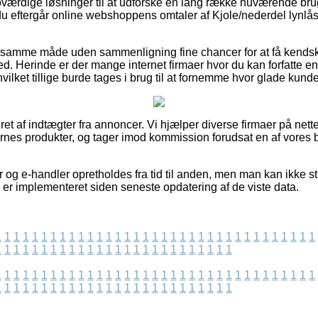
a troværdige løsninger til at udforske en lang række nuværende b
 du eftergår online webshoppens omtaler af Kjole/nederdel lynlå
 samme måde uden sammenligning fine chancer for at få kendskab
d. Herinde er der mange internet firmaer hvor du kan forfatte en
ilket tillige burde tages i brug til at fornemme hvor glade kunde
t af indtægter fra annoncer. Vi hjælper diverse firmaer på nettet 
es produkter, og tager imod kommission forudsat en af vores b
 og e-handler opretholdes fra tid til anden, men man kan ikke sti
 er implementeret siden seneste opdatering af de viste data.
1
1
1
1
1
1
1
1
1
1
1
1
1
1
1
1
1
1
1
1
1
1
1
1
1
1
1
1
1
1
1
1
1
1
1
1
1
1
1
1
1
1
1
1
1
1
1
1
1
1
1
1
1
1
1
1
1
1
1
1
1
1
1
1
1
1
1
1
1
1
1
1
1
1
1
1
1
1
1
1
1
1
1
1
1
1
1
1
1
1
1
1
1
1
1
1
1
1
1
1
1
1
1
1
1
1
1
1
1
1
1
1
1
1
1
1
1
1
1
1
1
1