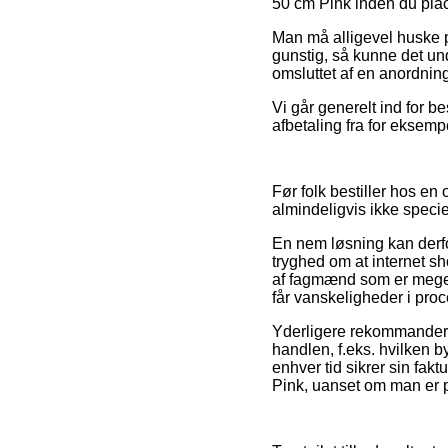
50 cm Pink inden du place
Man må alligevel huske på
gunstig, så kunne det und
omsluttet af en anordning
Vi går generelt ind for b
afbetaling fra for eksemp
Før folk bestiller hos en
almindeligvis ikke speci
En nem løsning kan derfo
tryghed om at internet sh
af fagmænd som er meget 
får vanskeligheder i proc
Yderligere rekommanderer
handlen, f.eks. hvilken by
enhver tid sikrer sin fa
Pink, uanset om man er på