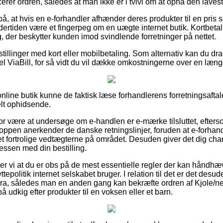
rer ordren, således at man ikke er i tvivl om at opnå den lavest
, at hvis en e-forhandler afhænder deres produkter til en pris s
ertiden være et fingerpeg om en uægte internet butik. Kortbetalin
, der beskytter kunden imod svindlende forretninger på nettet.
estillinger med kort eller mobilbetaling. Som alternativ kan du dr
el ViaBill, for så vidt du vil dække omkostningerne over en læng
 online butik kunne de faktisk læse forhandlerens forretningsaftal
elt ophidsende.
r være at undersøge om e-handlen er e-mærke tilsluttet, efter
oppen anerkender de danske retningslinjer, foruden at e-forhandl
fortrolige vedtægterne på området. Desuden giver det dig chanc
essen med din bestilling.
 vi at du er obs på de mest essentielle regler der kan håndhæ
ttepolitik internet selskabet bruger. I relation til det er det desud
ktura, således man en anden gang kan bekræfte ordren af Kjole/n
 udkig efter produkter til en voksen eller et barn.