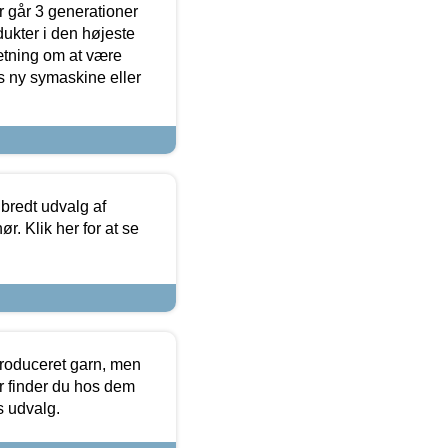
 går 3 generationer
dukter i den højeste
sætning om at være
s ny symaskine eller
 bredt udvalg af
r. Klik her for at se
produceret garn, men
or finder du hos dem
es udvalg.