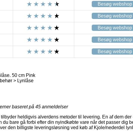
Besøg webshop
Besøg webshop
Besøg webshop
Besøg webshop
Besøg webshop
nlåse. 50 cm Pink
behør > Lynlåse
jerner baseret på
45
anmeldelser
ilbyder heldigvis alverdens metoder til levering. En af dem der
du bare gå forbi efter din nyindkøbte vare når det passer dig be
er den billigste leveringsløsning ved køb af Kjole/nederdel lyn