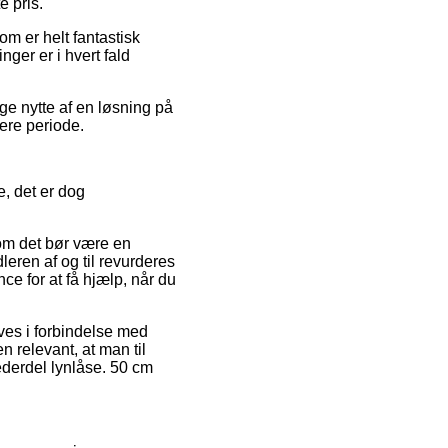
e pris.
om er helt fantastisk
ger er i hvert fald
age nytte af en løsning på
ere periode.
e, det er dog
som det bør være en
eren af og til revurderes
e for at få hjælp, når du
ves i forbindelse med
en relevant, at man til
ederdel lynlåse. 50 cm