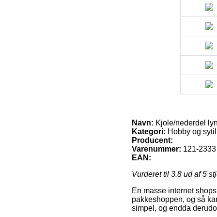
Navn:
Kjole/nederdel ly
Kategori:
Hobby og sytil
Producent:
Varenummer:
121-2333
EAN:
Vurderet til
3.8
ud af 5 st
En masse internet shops t
pakkeshoppen, og så kan 
simpel, og endda derudov