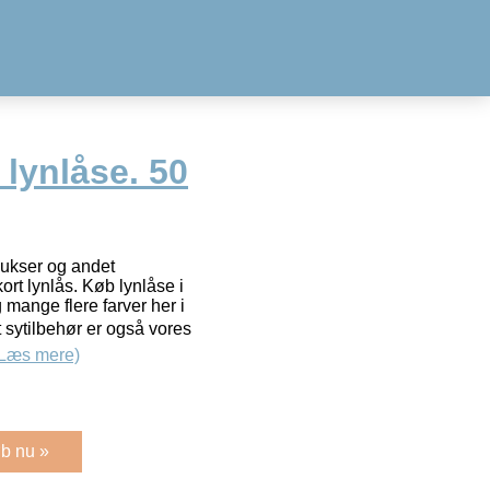
 lynlåse. 50
bukser og andet
rt lynlås. Køb lynlåse i
g mange flere farver her i
t sytilbehør er også vores
(Læs mere)
b nu »