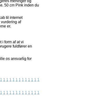
rugeres meninger og
se. 50 cm Pink inden du
 til internet
 vurdering af
rne er.
i form af at vi
rugere fuldfører en
lle os ansvarlig for
1
1
1
1
1
1
1
1
1
1
1
1
1
1
1
1
1
1
1
1
1
1
1
1
1
1