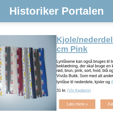
Historiker Portalen
Kjole/nederdel
cm Pink
Lynlåsene kan også bruges til 
beklædning, der skal bruge en ko
rød, brun, pink, sort, hvid, blå o
Viviâs Butik. Som med alt ande
lynlåse til nederdele, kjoler og
31
kr.
(Vis fragtpris)
Læs mere »
Kø