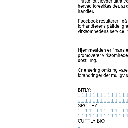
Trustpilot tilbyder ultr
herved foreslåes det, at
handler.
Facebook resulterer i på
forhandlerens pålidelighe
virksomhedens service, hv
Hjemmesiden er finansiere
promoverer virksomhedern
bestilling.
Orientering omkring varer
forandringer der muligvis
BITLY:
1
1
1
1
1
1
1
1
1
1
1
1
1
1
1
1
1
1
1
1
1
1
1
1
1
1
SPOTIFY:
1
1
1
1
1
1
1
1
1
1
1
1
1
1
1
1
1
1
1
1
1
1
1
1
1
1
CUTTLY BIO:
1