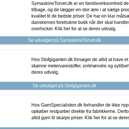
SymaskineTorvet.dk er en familievirksomhed der
tilbage, og de lægger en stor ære i at sælge pro
kvalitet til de bedste priser. De har en klar mål
danskernes foretrukne butik når der skal handle
overlocker. Klik her for at se deres udvalg.
Se udvalget på SymaskineTorvet.dk
Hos Stofgiganten.dk forsøger de altid at have et
skønne metervarestoffer, snitmønstre og sytilbehø
deres udvalg.
Se udvalget på Stofgiganten.dk
Hos GarnSpecialisten.dk forhandler de ikke ny
opkøber restpartier direkte fra fabrikkerne. Derf
altid garn til skarpe priser. Klik her for at se der