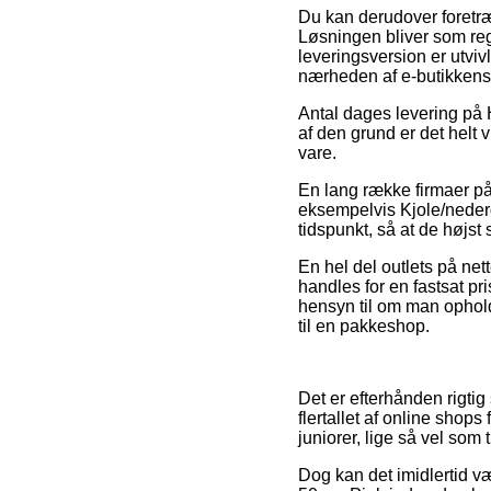
Du kan derudover foretræk
Løsningen bliver som reg
leveringsversion er utviv
nærheden af e-butikkens
Antal dages levering på 
af den grund er det helt 
vare.
En lang række firmaer på
eksempelvis Kjole/nederde
tidspunkt, så at de højst
En hel del outlets på nett
handles for en fastsat pr
hensyn til om man opholde
til en pakkeshop.
Det er efterhånden rigtig
flertallet af online shop
juniorer, lige så vel som
Dog kan det imidlertid vær