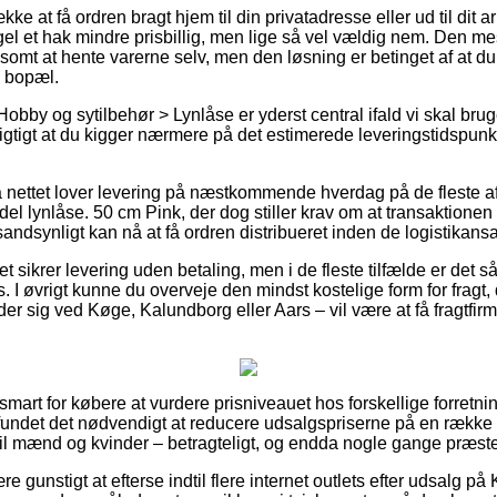
ke at få ordren bragt hjem til din privatadresse eller ud til dit 
el et hak mindre prisbillig, men lige så vel vældig nem. Den mes
lsomt at hente varerne selv, men den løsning er betinget af at du
 bopæl.
Hobby og sytilbehør > Lynlåse er yderst central ifald vi skal b
vigtigt at du kigger nærmere på det estimerede leveringstidspun
 nettet lover levering på næstkommende hverdag på de fleste af
l lynlåse. 50 cm Pink, der dog stiller krav om at transaktionen r
 sandsynligt kan nå at få ordren distribueret inden de logistikans
et sikrer levering uden betaling, men i de fleste tilfælde er det 
is. I øvrigt kunne du overveje den mindst kostelige form for fra
r sig ved Køge, Kalundborg eller Aars – vil være at få fragtfirma
 smart for købere at vurdere prisniveauet hos forskellige forretni
s fundet det nødvendigt at reducere udsalgspriserne på en række a
 til mænd og kvinder – betragteligt, og endda nogle gange præster
e gunstigt at efterse indtil flere internet outlets efter udsalg på