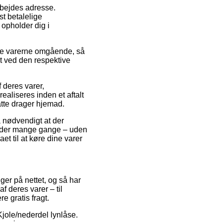
arbejdes adresse.
t betalelige
 opholder dig i
ruge varerne omgående, så
kt ved den respektive
 deres varer,
ealiseres inden et aftalt
atte drager hjemad.
så nødvendigt at der
gt, der mange gange – uden
et til at køre dine varer
nger på nettet, og så har
f deres varer – til
e gratis fragt.
 Kjole/nederdel lynlåse.