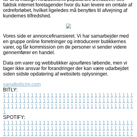
faktisk internet foretagender hvor du kan levere en omtale af
ordreforløbet, hvilket ligeledes må benyttes til afvejning af
kundernes tilfredshed.
Vores side er annoncefinansieret. Vi har samarbejder med
en gruppe online forretninger og introducerer butikkernes
varer, og får kommission om de personer vi sender videre
gennemfører en handel.
Data om varer og webbutikker ajourføres løbende, men vi
tager ikke ansvar for forandringer der kan være udarbejdet
siden sidste opdatering af websitets oplysninger.
sanalkolicim.com
BITLY:
1
1
1
1
1
1
1
1
1
1
1
1
1
1
1
1
1
1
1
1
1
1
1
1
1
1
1
1
1
1
1
1
1
1
1
1
1
1
1
1
1
1
1
1
1
1
1
1
1
1
1
1
1
1
1
1
1
1
1
1
1
1
1
1
1
1
1
1
1
1
1
1
1
1
1
1
1
1
1
1
1
1
1
1
1
1
1
1
1
1
1
1
1
1
1
1
1
1
1
1
SPOTIFY:
1
1
1
1
1
1
1
1
1
1
1
1
1
1
1
1
1
1
1
1
1
1
1
1
1
1
1
1
1
1
1
1
1
1
1
1
1
1
1
1
1
1
1
1
1
1
1
1
1
1
1
1
1
1
1
1
1
1
1
1
1
1
1
1
1
1
1
1
1
1
1
1
1
1
1
1
1
1
1
1
1
1
1
1
1
1
1
1
1
1
1
1
1
1
1
1
1
1
1