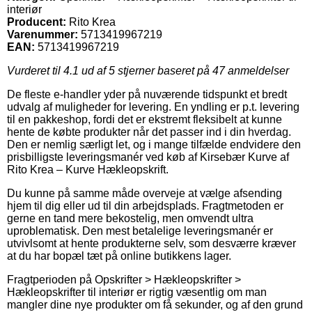
interiør
Producent:
Rito Krea
Varenummer:
5713419967219
EAN:
5713419967219
Vurderet til
4.1
ud af 5 stjerner baseret på
47
anmeldelser
De fleste e-handler yder på nuværende tidspunkt et bredt
udvalg af muligheder for levering. En yndling er p.t. levering
til en pakkeshop, fordi det er ekstremt fleksibelt at kunne
hente de købte produkter når det passer ind i din hverdag.
Den er nemlig særligt let, og i mange tilfælde endvidere den
prisbilligste leveringsmanér ved køb af Kirsebær Kurve af
Rito Krea – Kurve Hækleopskrift.
Du kunne på samme måde overveje at vælge afsending
hjem til dig eller ud til din arbejdsplads. Fragtmetoden er
gerne en tand mere bekostelig, men omvendt ultra
uproblematisk. Den mest betalelige leveringsmanér er
utvivlsomt at hente produkterne selv, som desværre kræver
at du har bopæl tæt på online butikkens lager.
Fragtperioden på Opskrifter > Hækleopskrifter >
Hækleopskrifter til interiør er rigtig væsentlig om man
mangler dine nye produkter om få sekunder, og af den grund