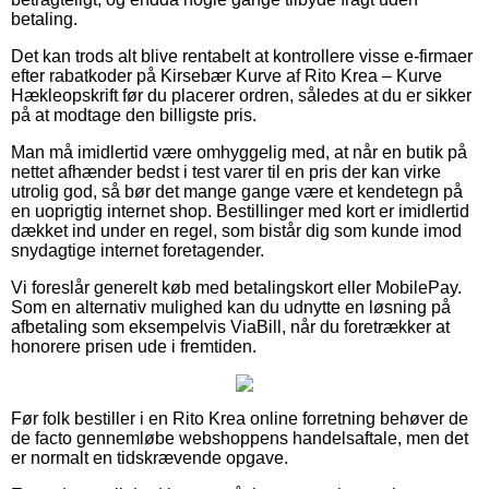
betaling.
Det kan trods alt blive rentabelt at kontrollere visse e-firmaer
efter rabatkoder på Kirsebær Kurve af Rito Krea – Kurve
Hækleopskrift før du placerer ordren, således at du er sikker
på at modtage den billigste pris.
Man må imidlertid være omhyggelig med, at når en butik på
nettet afhænder bedst i test varer til en pris der kan virke
utrolig god, så bør det mange gange være et kendetegn på
en uoprigtig internet shop. Bestillinger med kort er imidlertid
dækket ind under en regel, som bistår dig som kunde imod
snydagtige internet foretagender.
Vi foreslår generelt køb med betalingskort eller MobilePay.
Som en alternativ mulighed kan du udnytte en løsning på
afbetaling som eksempelvis ViaBill, når du foretrækker at
honorere prisen ude i fremtiden.
Før folk bestiller i en Rito Krea online forretning behøver de
de facto gennemløbe webshoppens handelsaftale, men det
er normalt en tidskrævende opgave.