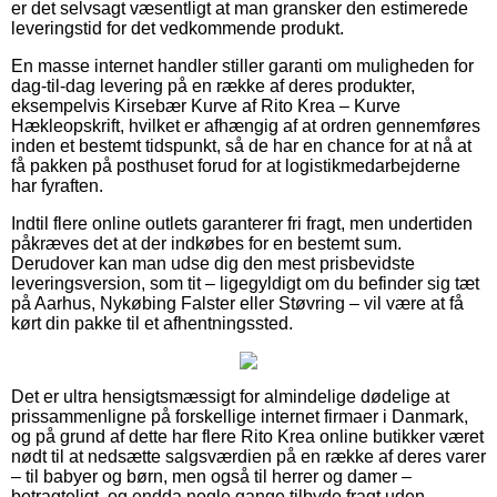
er det selvsagt væsentligt at man gransker den estimerede
leveringstid for det vedkommende produkt.
En masse internet handler stiller garanti om muligheden for
dag-til-dag levering på en række af deres produkter,
eksempelvis Kirsebær Kurve af Rito Krea – Kurve
Hækleopskrift, hvilket er afhængig af at ordren gennemføres
inden et bestemt tidspunkt, så de har en chance for at nå at
få pakken på posthuset forud for at logistikmedarbejderne
har fyraften.
Indtil flere online outlets garanterer fri fragt, men undertiden
påkræves det at der indkøbes for en bestemt sum.
Derudover kan man udse dig den mest prisbevidste
leveringsversion, som tit – ligegyldigt om du befinder sig tæt
på Aarhus, Nykøbing Falster eller Støvring – vil være at få
kørt din pakke til et afhentningssted.
Det er ultra hensigtsmæssigt for almindelige dødelige at
prissammenligne på forskellige internet firmaer i Danmark,
og på grund af dette har flere Rito Krea online butikker været
nødt til at nedsætte salgsværdien på en række af deres varer
– til babyer og børn, men også til herrer og damer –
betragteligt, og endda nogle gange tilbyde fragt uden