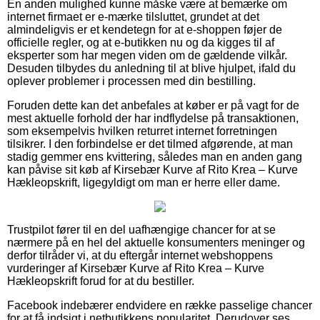
En anden mulighed kunne måske være at bemærke om
internet firmaet er e-mærke tilsluttet, grundet at det
almindeligvis er et kendetegn for at e-shoppen føjer de
officielle regler, og at e-butikken nu og da kigges til af
eksperter som har megen viden om de gældende vilkår.
Desuden tilbydes du anledning til at blive hjulpet, ifald du
oplever problemer i processen med din bestilling.
Foruden dette kan det anbefales at køber er på vagt for de
mest aktuelle forhold der har indflydelse på transaktionen,
som eksempelvis hvilken returret internet forretningen
tilsikrer. I den forbindelse er det tilmed afgørende, at man
stadig gemmer ens kvittering, således man en anden gang
kan påvise sit køb af Kirsebær Kurve af Rito Krea – Kurve
Hækleopskrift, ligegyldigt om man er herre eller dame.
Trustpilot fører til en del uafhængige chancer for at se
nærmere på en hel del aktuelle konsumenters meninger og
derfor tilråder vi, at du eftergår internet webshoppens
vurderinger af Kirsebær Kurve af Rito Krea – Kurve
Hækleopskrift forud for at du bestiller.
Facebook indebærer endvidere en række passelige chancer
for at få indsigt i netbutikkens popularitet. Derudover ses