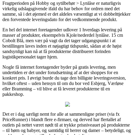
Fragtperioden på Hobby og sytilbehør > Lynlåse er naturligvis
virkelig udslagsgivende ifald du har behov for ordren med det
samme, så i det øjemed er det aldeles væsentligt at vi dobbelttjekker
den forventede leveringsdato for det vedkommende produkt.
En hel del internet foretagender udlover 1 hverdags levering på
masser af produkter, eksempelvis Kjole/nederdel lynlåse. 15 cm
Cobolt Blå, men vær på vagt da det tager udgangspunkt i at
bestillingen laves inden et nøjagtigt tidspunkt, sådan at de højst
sandsynligt kan nå at få produkterne distribueret forinden
logistikpersonalet tager hjem.
Nogle få internet foretagender byder på gratis levering, men
undertiden er det under forudsætning af at der shoppes for en
konkret pris. I øvrigt burde du tage den billigste leveringsversion,
hvilket oftest – uden hensyn til om du bor ved Esbjerg, Værløse
eller Bramming – vil blive at få leveret produkterne til en
pakkeshop.
Det er i dag særligt nemt for alle at sammenligne priser (via fx
PriceRunner) i blandt flere e-firmaer, og derved har flertallet af
outlets på nettet været nødt til at trykke prisniveauet på produkterne
– til børn og babyer, og samtidig til herrer og damer – betydeligt, og