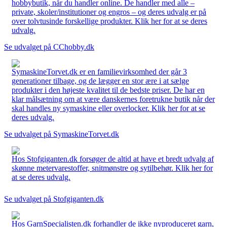
hobbybutik, når du handler online. De handler med alle –
private, skoler/institutioner og engros – og deres udvalg er på
over tolvtusinde forskellige produkter. Klik her for at se deres
udvalg.
Se udvalget på CChobby.dk
SymaskineTorvet.dk er en familievirksomhed der går 3
generationer tilbage, og de lægger en stor ære i at sælge
produkter i den højeste kvalitet til de bedste priser. De har en
klar målsætning om at være danskernes foretrukne butik når der
skal handles ny symaskine eller overlocker. Klik her for at se
deres udvalg.
Se udvalget på SymaskineTorvet.dk
Hos Stofgiganten.dk forsøger de altid at have et bredt udvalg af
skønne metervarestoffer, snitmønstre og sytilbehør. Klik her for
at se deres udvalg.
Se udvalget på Stofgiganten.dk
Hos GarnSpecialisten.dk forhandler de ikke nyproduceret garn,