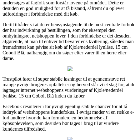
undersøges af fagfolk som forstår lovene på området. Dette er
desuden en god mulighed for at få bistand, såfremt du oplever
udfordringer i forbindelse med dit køb.
Dertil tilråder vi at du er hensynstagende til de mest centrale forhold
der har indvirkning på bestillingen, som for eksempel den
ombytningsret netshoppen lover. I den forbindelse er det desuden
afgørende, at man til enhver tid bevarer ens kvittering, således man
fremadrettet kan påvise sit køb af Kjole/nederdel lynlåse. 15 cm
Cobolt Blå, uafhængig om du søger efter varer til en herre eller
dame.
Trustpilot fører til super stabile løsninger til at gennemstøve ret
mange øvrige brugeres opfattelser og herved slår vi et slag for, at du
iagttager internet webshoppens vurderinger af Kjole/nederdel
lynlåse. 15 cm Cobolt Blå inden du køber.
Facebook resulterer i for øvrigt egentlig stabile chancer for at få
indtryk af webshoppens kundefokus. I øvrigt møder vi en række e-
forhandlere hvor du kan formulere en bedømmelse af
købsoplevelsen, som desuden bør tages i brug til at vurdere
kundernes tilfredshed.