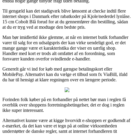
endda nogle gange tilbyde fragt uden betaling.
Til gengæld kan det stadigvæk blive lønsomt at checke indtil flere
internet shops i Danmark efter rabatkoder på Kjole/nederdel lynlåse.
15 cm Cobolt Blå forud for at du gennemfører din bestilling, sådan
at du er tryg ved at modtage den bedste pris.
Man bør imidlertid ikke glemme, at når en internet butik forhandler
varer til salg for en udsalgspris der kan virke uendeligt god, er det
mange gange være et karakteristika der viser en uærlig shop.
Handler med kort er trods alt omfattet af en forordning, som
forsvarer kunden overfor svindlende e-handler.
Generelt går vi ind for køb med gængse betalingskort eller
MobilePay. Alternativt kan du vælge et tilbud som fx ViaBill, ifald
du har til hensigt at klare regningen over en længere periode.
Forinden folk køber på en forhandler på nettet bør man i reglen få
overblik over shoppens forretningsbetingelser, det er dog i reglen
ikke super interessant.
Alternativet kunne være at kigge hvorvidt e-shoppen er godkendt af
e-mærket, da det kan være et tegn på at online virksomheden
understøtter de danske regler, samt at internet forhandleren tit