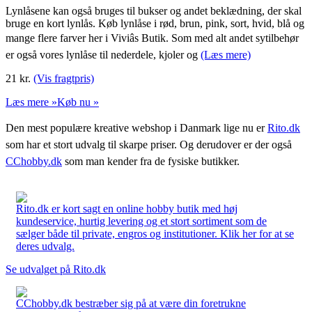
Lynlåsene kan også bruges til bukser og andet beklædning, der skal
bruge en kort lynlås. Køb lynlåse i rød, brun, pink, sort, hvid, blå og
mange flere farver her i Viviâs Butik. Som med alt andet sytilbehør
er også vores lynlåse til nederdele, kjoler og
(Læs mere)
21
kr.
(Vis fragtpris)
Læs mere »
Køb nu »
Den mest populære kreative webshop i Danmark lige nu er
Rito.dk
som har et stort udvalg til skarpe priser. Og derudover er der også
CChobby.dk
som man kender fra de fysiske butikker.
Rito.dk er kort sagt en online hobby butik med høj
kundeservice, hurtig levering og et stort sortiment som de
sælger både til private, engros og institutioner. Klik her for at se
deres udvalg.
Se udvalget på Rito.dk
CChobby.dk bestræber sig på at være din foretrukne