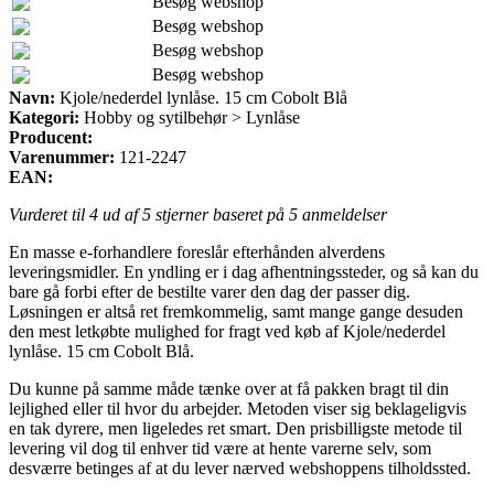
Besøg webshop
Besøg webshop
Besøg webshop
Besøg webshop
Navn:
Kjole/nederdel lynlåse. 15 cm Cobolt Blå
Kategori:
Hobby og sytilbehør > Lynlåse
Producent:
Varenummer:
121-2247
EAN:
Vurderet til
4
ud af 5 stjerner baseret på
5
anmeldelser
En masse e-forhandlere foreslår efterhånden alverdens
leveringsmidler. En yndling er i dag afhentningssteder, og så kan du
bare gå forbi efter de bestilte varer den dag der passer dig.
Løsningen er altså ret fremkommelig, samt mange gange desuden
den mest letkøbte mulighed for fragt ved køb af Kjole/nederdel
lynlåse. 15 cm Cobolt Blå.
Du kunne på samme måde tænke over at få pakken bragt til din
lejlighed eller til hvor du arbejder. Metoden viser sig beklageligvis
en tak dyrere, men ligeledes ret smart. Den prisbilligste metode til
levering vil dog til enhver tid være at hente varerne selv, som
desværre betinges af at du lever nærved webshoppens tilholdssted.