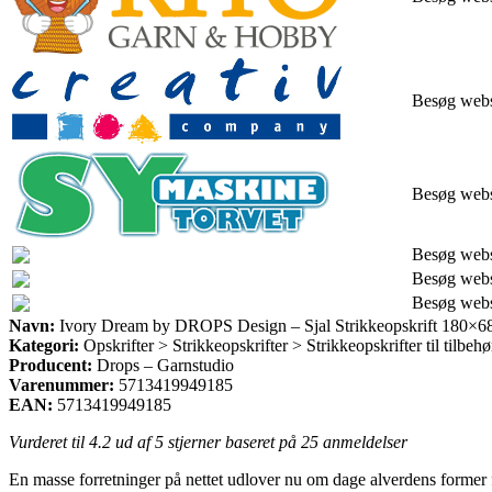
Besøg web
Besøg web
Besøg web
Besøg web
Besøg web
Navn:
Ivory Dream by DROPS Design – Sjal Strikkeopskrift 180×6
Kategori:
Opskrifter > Strikkeopskrifter > Strikkeopskrifter til tilbehø
Producent:
Drops – Garnstudio
Varenummer:
5713419949185
EAN:
5713419949185
Vurderet til
4.2
ud af 5 stjerner baseret på
25
anmeldelser
En masse forretninger på nettet udlover nu om dage alverdens former f