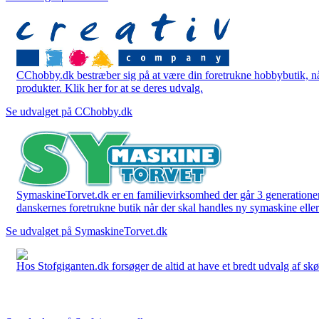
CChobby.dk bestræber sig på at være din foretrukne hobbybutik, når 
produkter. Klik her for at se deres udvalg.
Se udvalget på CChobby.dk
SymaskineTorvet.dk er en familievirksomhed der går 3 generationer t
danskernes foretrukne butik når der skal handles ny symaskine eller 
Se udvalget på SymaskineTorvet.dk
Hos Stofgiganten.dk forsøger de altid at have et bredt udvalg af skø