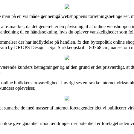
 man på en vis måde gennemgå webshoppens forretningsbetingelser, men
f e-mærket, da det generelt er en påvisning af at online webshoppen i
anledning til en håndsrækning, hvis du oplever vanskeligheder som føl
emmelser der har indflydelse på handlen, fx den byttepolitik online shop
Dream by DROPS Design – Sjal Strikkeopskrift 180×68 cm, uanset om man 
enværende kunders betragtninger og af den grund er det prisværdigt, at d
.
om online butikkens troværdighed. I øvrigt ses en række internet virkso
 kunders oplevelser.
tæt samarbejde med masser af internet foretagender idet vi publicerer v
ikke give garantier imod ændringer der potentielt er foretaget siden v