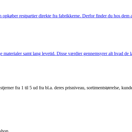
køber restpartier direkte fra fabrikkerne. Derfor finder du hos dem alti
 materialer samt lang levetid. Disse værdier gennemsyrer alt hvad de la
er fra 1 til 5 ud fra bl.a. deres prisniveau, sortimentstørrelse, kunde
shop