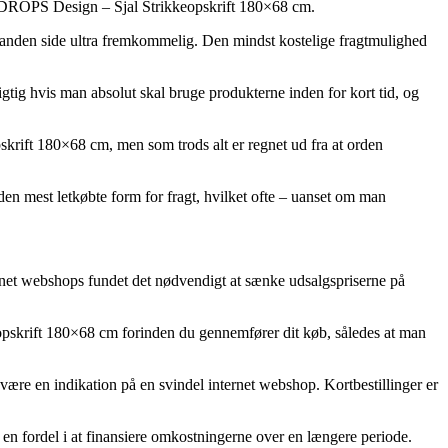
 by DROPS Design – Sjal Strikkeopskrift 180×68 cm.
en anden side ultra fremkommelig. Den mindst kostelige fragtmulighed
vigtig hvis man absolut skal bruge produkterne inden for kort tid, og
krift 180×68 cm, men som trods alt er regnet ud fra at orden
den mest letkøbte form for fragt, hvilket ofte – uanset om man
ternet webshops fundet det nødvendigt at sænke udsalgspriserne på
opskrift 180×68 cm forinden du gennemfører dit køb, således at man
e være en indikation på en svindel internet webshop. Kortbestillinger er
r en fordel i at finansiere omkostningerne over en længere periode.