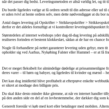
når det passer dig bedst. Leveringsmetoden er altså vældig let, og t
Du burde ligeledes vælge at få ordren sendt til din adresse eller ud 
er uden tvivl at hente ordren selv, men dette nødvendiggør at du bo
Antal dages levering på Opskrifter > Strikkeopskrifter > Strikkeopskrift
derfor er det aldeles fornuftigt at vi kontrollerer leveringstidspunktet f
Størstedelen af internet webshops yder dag-til-dag levering på adski
realiseres forinden et bestemt klokkeslæt, sådan at de har en chance for
Nogle få forhandlere på nettet garanterer levering uden gebyr, men tit
opholder sig ved Aarhus, Nykøbing Falster eller Hammel – er at få frag
Det er meget fleksibelt for almindelige dødelige at prissammenligne f
deres varer – til børn og babyer, og ligeledes til kvinder og mænd – he
Det kan dog imidlertid blive profitabelt at efterprøve enkelte webb
er sikret at modtage den billigste pris.
Du skal ikke desto mindre ikke glemme, at når en internet handler tilby
på den anden side en del af en lovbestemmelse, der dækker dig som kø
Generelt foreslår vi køb med kort eller betalinger med mobilen. Alterna