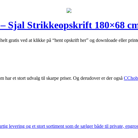
 Sjal Strikkeopskrift 180×68 c
helt gratis ved at klikke på “hent opskrift her” og downloade eller pr
m har et stort udvalg til skarpe priser. Og derudover er der også
CChob
ig levering og et stort sortiment som de sælger både til private, engros 