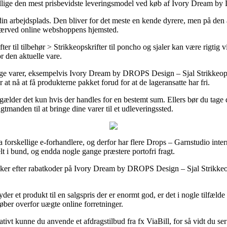
it tillige den mest prisbevidste leveringsmodel ved køb af Ivory Dream
til din arbejdsplads. Den bliver for det meste en kende dyrere, men på d
r nærved online webshoppens hjemsted.
er til tilbehør > Strikkeopskrifter til poncho og sjaler kan være rigtig 
or den aktuelle vare.
llige varer, eksempelvis Ivory Dream by DROPS Design – Sjal Strikkeops
 at nå at få produkterne pakket forud for at de lageransatte har fri.
 gælder det kun hvis der handles for en bestemt sum. Ellers bør du tage 
tmanden til at bringe dine varer til et udleveringssted.
ra forskellige e-forhandlere, og derfor har flere Drops – Garnstudio in
lt i bund, og endda nogle gange præstere portofri fragt.
utikker efter rabatkoder på Ivory Dream by DROPS Design – Sjal Strikke
der et produkt til en salgspris der er enormt god, er det i nogle tilfæld
ber overfor uægte online forretninger.
tivt kunne du anvende et afdragstilbud fra fx ViaBill, for så vidt du se