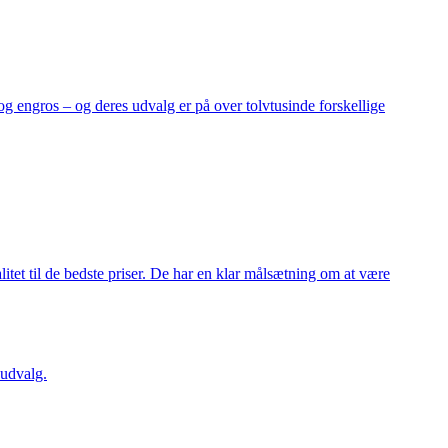
og engros – og deres udvalg er på over tolvtusinde forskellige
itet til de bedste priser. De har en klar målsætning om at være
 udvalg.