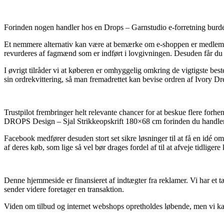
Forinden nogen handler hos en Drops – Garnstudio e-forretning burde
Et nemmere alternativ kan være at bemærke om e-shoppen er medlem a
revurderes af fagmænd som er indført i lovgivningen. Desuden får du 
I øvrigt tilråder vi at køberen er omhyggelig omkring de vigtigste best
sin ordrekvittering, så man fremadrettet kan bevise ordren af Ivory 
Trustpilot frembringer helt relevante chancer for at beskue flere forh
DROPS Design – Sjal Strikkeopskrift 180×68 cm forinden du handler
Facebook medfører desuden stort set sikre løsninger til at få en idé 
af deres køb, som lige så vel bør drages fordel af til at afveje tidligere
Denne hjemmeside er finansieret af indtægter fra reklamer. Vi har et 
sender videre foretager en transaktion.
Viden om tilbud og internet webshops opretholdes løbende, men vi kan 