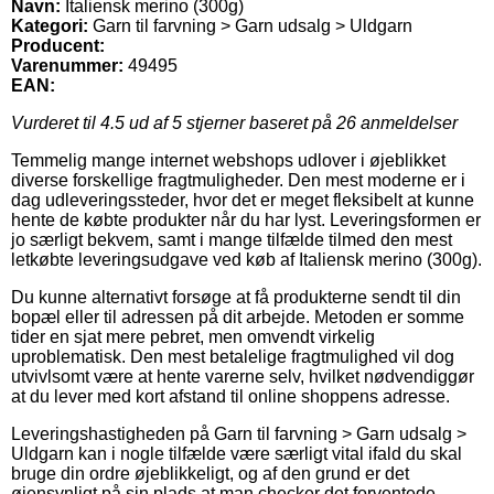
Navn:
Italiensk merino (300g)
Kategori:
Garn til farvning > Garn udsalg > Uldgarn
Producent:
Varenummer:
49495
EAN:
Vurderet til
4.5
ud af 5 stjerner baseret på
26
anmeldelser
Temmelig mange internet webshops udlover i øjeblikket
diverse forskellige fragtmuligheder. Den mest moderne er i
dag udleveringssteder, hvor det er meget fleksibelt at kunne
hente de købte produkter når du har lyst. Leveringsformen er
jo særligt bekvem, samt i mange tilfælde tilmed den mest
letkøbte leveringsudgave ved køb af Italiensk merino (300g).
Du kunne alternativt forsøge at få produkterne sendt til din
bopæl eller til adressen på dit arbejde. Metoden er somme
tider en sjat mere pebret, men omvendt virkelig
uproblematisk. Den mest betalelige fragtmulighed vil dog
utvivlsomt være at hente varerne selv, hvilket nødvendiggør
at du lever med kort afstand til online shoppens adresse.
Leveringshastigheden på Garn til farvning > Garn udsalg >
Uldgarn kan i nogle tilfælde være særligt vital ifald du skal
bruge din ordre øjeblikkeligt, og af den grund er det
øjensynligt på sin plads at man checker det forventede