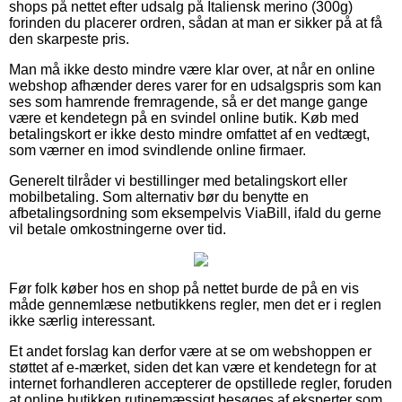
shops på nettet efter udsalg på Italiensk merino (300g)
forinden du placerer ordren, sådan at man er sikker på at få
den skarpeste pris.
Man må ikke desto mindre være klar over, at når en online
webshop afhænder deres varer for en udsalgspris som kan
ses som hamrende fremragende, så er det mange gange
være et kendetegn på en svindel online butik. Køb med
betalingskort er ikke desto mindre omfattet af en vedtægt,
som værner en imod svindlende online firmaer.
Generelt tilråder vi bestillinger med betalingskort eller
mobilbetaling. Som alternativ bør du benytte en
afbetalingsordning som eksempelvis ViaBill, ifald du gerne
vil betale omkostningerne over tid.
Før folk køber hos en shop på nettet burde de på en vis
måde gennemlæse netbutikkens regler, men det er i reglen
ikke særlig interessant.
Et andet forslag kan derfor være at se om webshoppen er
støttet af e-mærket, siden det kan være et kendetegn for at
internet forhandleren accepterer de opstillede regler, foruden
at online butikken rutinemæssigt besøges af eksperter som