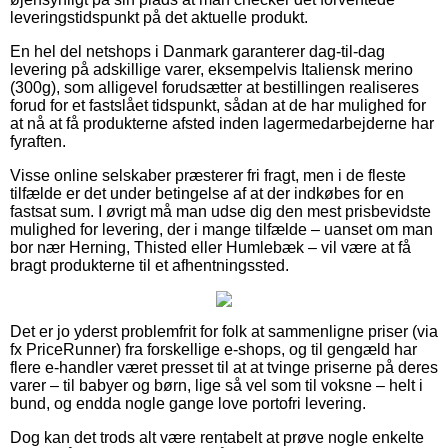
leveringstidspunkt på det aktuelle produkt.
En hel del netshops i Danmark garanterer dag-til-dag
levering på adskillige varer, eksempelvis Italiensk merino
(300g), som alligevel forudsætter at bestillingen realiseres
forud for et fastslået tidspunkt, sådan at de har mulighed for
at nå at få produkterne afsted inden lagermedarbejderne har
fyraften.
Visse online selskaber præsterer fri fragt, men i de fleste
tilfælde er det under betingelse af at der indkøbes for en
fastsat sum. I øvrigt må man udse dig den mest prisbevidste
mulighed for levering, der i mange tilfælde – uanset om man
bor nær Herning, Thisted eller Humlebæk – vil være at få
bragt produkterne til et afhentningssted.
Det er jo yderst problemfrit for folk at sammenligne priser (via
fx PriceRunner) fra forskellige e-shops, og til gengæld har
flere e-handler været presset til at at tvinge priserne på deres
varer – til babyer og børn, lige så vel som til voksne – helt i
bund, og endda nogle gange love portofri levering.
Dog kan det trods alt være rentabelt at prøve nogle enkelte