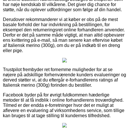
har nøje kendskab til vilkårene. Det giver dig chance for
støtte, når du oplever udfordringer som følge af din handel.
Derudover rekommanderer vi at køber er obs på de mest
basale forhold der har indvirkning på bestillingen, for
eksempel den returneringsret online forhandleren anvender.
Derfor er det på samme måde vigtigt, at man altid opbevarer
ens kvittering på e-mail, så man senere kan eftervise købet
af Italiensk merino (300g), om du er på indkøb til en dreng
eller pige.
Trustpilot frembyder ret fornemme muligheder for at se
nøjere på adskillige forhenværende kunders evalueringer og
derved støtter vi, at du eftergår e-forhandlerens ratings af
Italiensk merino (300g) forinden du bestiller.
Facebook byder på for øvrigt fuldkommen hæderlige
metoder til at få indblik i online forhandlerens troværdighed.
Tilmed er der endda e-forretninger hvor det er muligt at
aflevere en evaluering af virksomhedens service, som tillige
kan bruges til at tage stilling til kundernes tilfredshed.