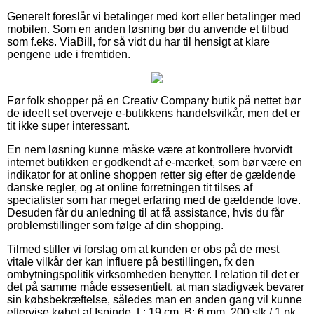
Generelt foreslår vi betalinger med kort eller betalinger med
mobilen. Som en anden løsning bør du anvende et tilbud
som f.eks. ViaBill, for så vidt du har til hensigt at klare
pengene ude i fremtiden.
Før folk shopper på en Creativ Company butik på nettet bør
de ideelt set overveje e-butikkens handelsvilkår, men det er
tit ikke super interessant.
En nem løsning kunne måske være at kontrollere hvorvidt
internet butikken er godkendt af e-mærket, som bør være en
indikator for at online shoppen retter sig efter de gældende
danske regler, og at online forretningen tit tilses af
specialister som har meget erfaring med de gældende love.
Desuden får du anledning til at få assistance, hvis du får
problemstillinger som følge af din shopping.
Tilmed stiller vi forslag om at kunden er obs på de mest
vitale vilkår der kan influere på bestillingen, fx den
ombytningspolitik virksomheden benytter. I relation til det er
det på samme måde essesentielt, at man stadigvæk bevarer
sin købsbekræftelse, således man en anden gang vil kunne
eftervise købet af Ispinde, L: 19 cm, B: 6 mm, 200 stk./ 1 pk.,