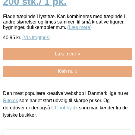
200 stk./ 1 pk.
Flade træpinde i lyst træ. Kan kombineres med træpinde i
andre størrelser og limes sammen til små kreative figurer,
bygninger, dukkemøbler m.m.
(Læs mere)
40.95
kr.
(Vis fragtpris)
Læs mere »
Køb nu »
Den mest populære kreative webshop i Danmark lige nu er
Rito.dk
som har et stort udvalg til skarpe priser. Og
derudover er der også
CChobby.dk
som man kender fra de
fysiske butikker.