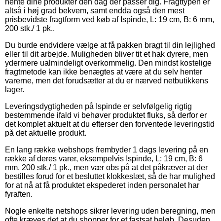
hente dine produkter den dag der passer dig. Fragttypen er
altså i høj grad bekvem, samt endda også den mest
prisbevidste fragtform ved køb af Ispinde, L: 19 cm, B: 6 mm,
200 stk./ 1 pk..
Du burde endvidere vælge at få pakken bragt til din lejlighed
eller til dit arbejde. Muligheden bliver tit et hak dyrere, men
ydermere ualmindeligt overkommelig. Den mindst kostelige
fragtmetode kan ikke benægtes at være at du selv henter
varerne, men det forudsætter at du er nærved netbutikkens
lager.
Leveringsdygtigheden på Ispinde er selvfølgelig rigtig
bestemmende ifald vi behøver produktet fluks, så derfor er
det komplet aktuelt at du efterser den forventede leveringstid
på det aktuelle produkt.
En lang række webshops frembyder 1 dags levering på en
række af deres varer, eksempelvis Ispinde, L: 19 cm, B: 6
mm, 200 stk./ 1 pk., men vær obs på at det påkræver at der
bestilles forud for et besluttet klokkeslæt, så de har mulighed
for at nå at få produktet ekspederet inden personalet har
fyraften.
Nogle enkelte netshops sikrer levering uden beregning, men
ofte kræves det at du shopper for et fastsat beløb. Desuden