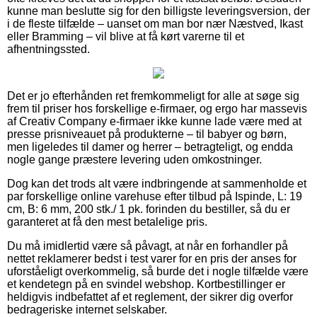
kunne man beslutte sig for den billigste leveringsversion, der
i de fleste tilfælde – uanset om man bor nær Næstved, Ikast
eller Bramming – vil blive at få kørt varerne til et
afhentningssted.
Det er jo efterhånden ret fremkommeligt for alle at søge sig
frem til priser hos forskellige e-firmaer, og ergo har massevis
af Creativ Company e-firmaer ikke kunne lade være med at
presse prisniveauet på produkterne – til babyer og børn,
men ligeledes til damer og herrer – betragteligt, og endda
nogle gange præstere levering uden omkostninger.
Dog kan det trods alt være indbringende at sammenholde et
par forskellige online varehuse efter tilbud på Ispinde, L: 19
cm, B: 6 mm, 200 stk./ 1 pk. forinden du bestiller, så du er
garanteret at få den mest betalelige pris.
Du må imidlertid være så påvagt, at når en forhandler på
nettet reklamerer bedst i test varer for en pris der anses for
uforståeligt overkommelig, så burde det i nogle tilfælde være
et kendetegn på en svindel webshop. Kortbestillinger er
heldigvis indbefattet af et reglement, der sikrer dig overfor
bedrageriske internet selskaber.