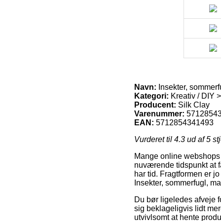
Navn:
Insekter, sommerf
Kategori:
Kreativ / DIY 
Producent:
Silk Clay
Varenummer:
5712854
EAN:
5712854341493
Vurderet til
4.3
ud af 5 st
Mange online webshops ud
nuværende tidspunkt at f
har tid. Fragtformen er j
Insekter, sommerfugl, ma
Du bør ligeledes afveje fo
sig beklageligvis lidt m
utvivlsomt at hente produ