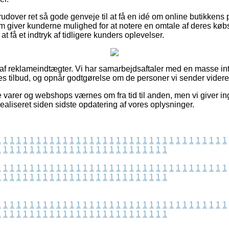
dover ret så gode genveje til at få en idé om online butikkens p
om giver kunderne mulighed for at notere en omtale af deres købs
 at få et indtryk af tidligere kunders oplevelser.
t af reklameindtægter. Vi har samarbejdsaftaler med en masse int
nes tilbud, og opnår godtgørelse om de personer vi sender videre 
 varer og webshops værnes om fra tid til anden, men vi giver i
 realiseret siden sidste opdatering af vores oplysninger.
1
1
1
1
1
1
1
1
1
1
1
1
1
1
1
1
1
1
1
1
1
1
1
1
1
1
1
1
1
1
1
1
1
1
1
1
1
1
1
1
1
1
1
1
1
1
1
1
1
1
1
1
1
1
1
1
1
1
1
1
1
1
1
1
1
1
1
1
1
1
1
1
1
1
1
1
1
1
1
1
1
1
1
1
1
1
1
1
1
1
1
1
1
1
1
1
1
1
1
1
1
1
1
1
1
1
1
1
1
1
1
1
1
1
1
1
1
1
1
1
1
1
1
1
1
1
1
1
1
1
1
1
1
1
1
1
1
1
1
1
1
1
1
1
1
1
1
1
1
1
1
1
1
1
1
1
1
1
1
1
1
1
1
1
1
1
1
1
1
1
1
1
1
1
1
1
1
1
1
1
1
1
1