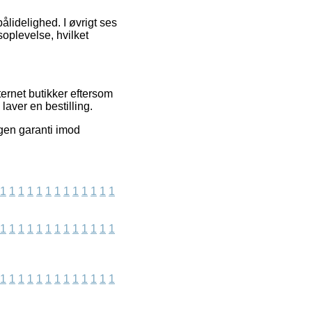
ålidelighed. I øvrigt ses
oplevelse, hvilket
ernet butikker eftersom
laver en bestilling.
ngen garanti imod
1
1
1
1
1
1
1
1
1
1
1
1
1
1
1
1
1
1
1
1
1
1
1
1
1
1
1
1
1
1
1
1
1
1
1
1
1
1
1