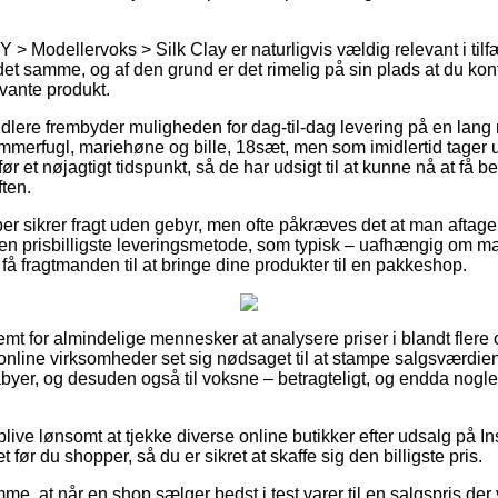
Y > Modellervoks > Silk Clay er naturligvis vældig relevant i tilf
et samme, og af den grund er det rimelig på sin plads at du kon
evante produkt.
dlere frembyder muligheden for dag-til-dag levering på en lang 
mmerfugl, mariehøne og bille, 18sæt, men som imidlertid tager 
ør et nøjagtigt tidspunkt, så de har udsigt til at kunne nå at få be
ten.
er sikrer fragt uden gebyr, men ofte påkræves det at man aftage
den prisbilligste leveringsmetode, som typisk – uafhængig om m
t få fragtmanden til at bringe dine produkter til en pakkeshop.
mt for almindelige mennesker at analysere priser i blandt flere o
online virksomheder set sig nødsaget til at stampe salgsværdi
abyer, og desuden også til voksne – betragteligt, og endda nogle
 blive lønsomt at tjekke diverse online butikker efter udsalg på I
før du shopper, så du er sikret at skaffe sig den billigste pris.
me, at når en shop sælger bedst i test varer til en salgspris der v