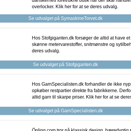
danskernes foretrukne butik når der skal handle
overlocker. Klik her for at se deres udvalg.
Se udvalget på SymaskineTorvet.dk
Hos Stofgiganten.dk forsøger de altid at have et
skønne metervarestoffer, snitmønstre og sytilbehø
deres udvalg.
Se udvalget på Stofgiganten.dk
Hos GarnSpecialisten.dk forhandler de ikke ny
opkøber restpartier direkte fra fabrikkerne. Derf
altid garn til skarpe priser. Klik her for at se der
Se udvalget på GarnSpecialisten.dk
Önling.com tror på klassisk design, bæredygtig p