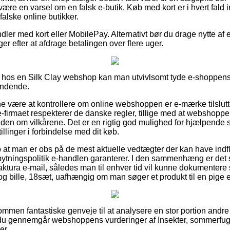
e en varsel om en falsk e-butik. Køb med kort er i hvert fald in
falske online butikker.
dler med kort eller MobilePay. Alternativt bør du drage nytte af
ger efter at afdrage betalingen over flere uger.
r hos en Silk Clay webshop kan man utvivlsomt tyde e-shoppens
ændende.
være at kontrollere om online webshoppen er e-mærke tilsluttet
-firmaet respekterer de danske regler, tillige med at webshoppe
en om vilkårene. Det er en rigtig god mulighed for hjælpende se
illinger i forbindelse med dit køb.
lp at man er obs på de mest aktuelle vedtægter der kan have indf
tningspolitik e-handlen garanterer. I den sammenhæng er det s
ktura e-mail, således man til enhver tid vil kunne dokumentere s
 bille, 18sæt, uafhængig om man søger et produkt til en pige e
ommen fantastiske genveje til at analysere en stor portion andr
t du gennemgår webshoppens vurderinger af Insekter, sommerfugl
er.