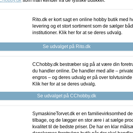
Chobby.dk
som man kender fra de fysiske butikker.
Rito.dk er kort sagt en online hobby butik med h
levering og et stort sortiment som de sælger både
institutioner. Klik her for at se deres udvalg.
Se udvalget på Rito.dk
CChobby.dk bestræber sig på at være din foretr
du handler online. De handler med alle – private,
engros – og deres udvalg er på over tolvtusinde 
Klik her for at se deres udvalg.
Se udvalget på CChobby.dk
SymaskineTorvet.dk er en familievirksomhed der
tilbage, og de lægger en stor ære i at sælge pro
kvalitet til de bedste priser. De har en klar mål