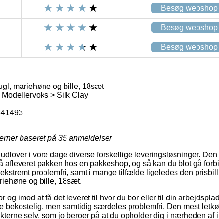
Besøg webshop
Besøg webshop
Besøg webshop
ugl, mariehøne og bille, 18sæt
> Modellervoks > Silk Clay
341493
jerner baseret på
35
anmeldelser
lover i vore dage diverse forskellige leveringsløsninger. Den
å afleveret pakken hos en pakkeshop, og så kan du blot gå forbi 
o ekstremt problemfri, samt i mange tilfælde ligeledes den prisbill
riehøne og bille, 18sæt.
r og imod at få det leveret til hvor du bor eller til din arbejdspl
ere bekostelig, men samtidig særdeles problemfri. Den mest letkø
kterne selv, som jo beroer på at du opholder dig i nærheden af 