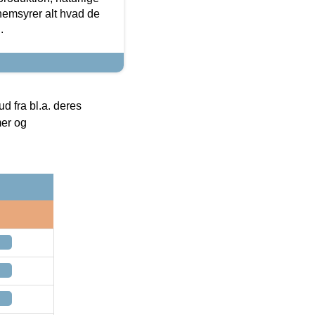
nemsyrer alt hvad de
.
 fra bl.a. deres
mer og