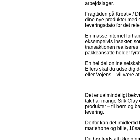
arbejdslager.
Fragttiden på Kreativ / DI
dine nye produkter med d
leveringsdato for det rel
En masse internet forhan
eksempelvis Insekter, so
transaktionen realiseres f
pakkeansatte holder fyraf
En hel del online selskab
Ellers skal du udse dig 
eller Vojens – vil være a
Det er ualmindeligt bekve
tak har mange Silk Clay 
produkter – til børn og b
levering.
Derfor kan det imidlertid
mariehøne og bille, 18sæt 
Du bør trods alt ikke glem