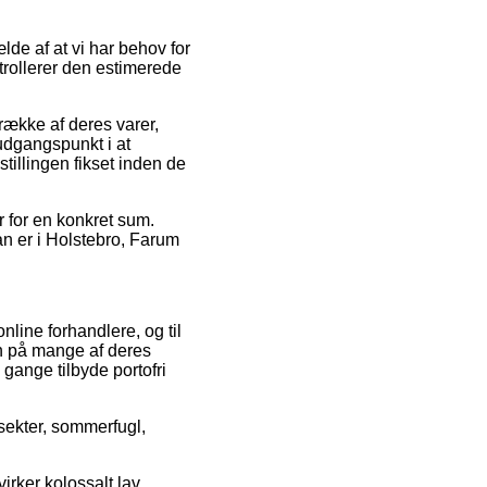
ælde af at vi har behov for
trollerer den estimerede
række af deres varer,
udgangspunkt i at
stillingen fikset inden de
r for en konkret sum.
an er i Holstebro, Farum
nline forhandlere, og til
en på mange af deres
 gange tilbyde portofri
nsekter, sommerfugl,
irker kolossalt lav,