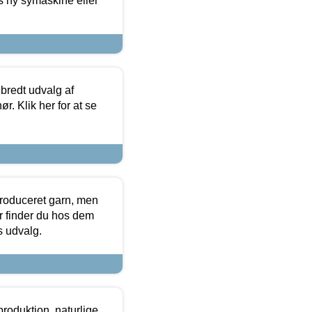
s ny symaskine eller
 bredt udvalg af
r. Klik her for at se
produceret garn, men
or finder du hos dem
es udvalg.
roduktion, naturlige