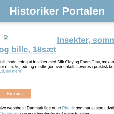
Historiker Portalen
Insekter, somm
g bille, 18sæt
t til modellering af insekter med Silk Clay og Foam Clay, mekan
r m.m. Vejledning medfølger hver enkelt. Leveres i praktisk bo
k.
(Læs mere)
Køb nu »
ive webshop i Danmark lige nu er
Rito.dk
som har et stort udval