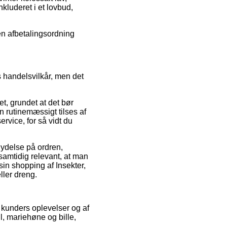
kluderet i et lovbud,
 en afbetalingsordning
 handelsvilkår, men det
, grundet at det bør
n rutinemæssigt tilses af
rvice, for så vidt du
lydelse på ordren,
amtidig relevant, at man
in shopping af Insekter,
ller dreng.
e kunders oplevelser og af
, mariehøne og bille,