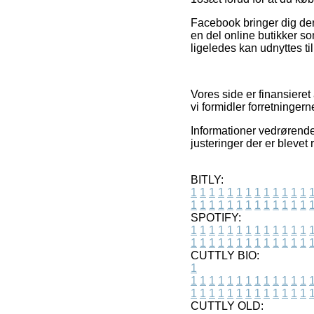
Facebook bringer dig deru
en del online butikker s
ligeledes kan udnyttes til
Vores side er finansiere
vi formidler forretninger
Informationer vedrørende
justeringer der er blevet
BITLY:
1
1
1
1
1
1
1
1
1
1
1
1
1
1
1
1
1
1
1
1
1
1
1
1
1
1
SPOTIFY:
1
1
1
1
1
1
1
1
1
1
1
1
1
1
1
1
1
1
1
1
1
1
1
1
1
1
CUTTLY BIO:
1
1
1
1
1
1
1
1
1
1
1
1
1
1
1
1
1
1
1
1
1
1
1
1
1
1
1
CUTTLY OLD: