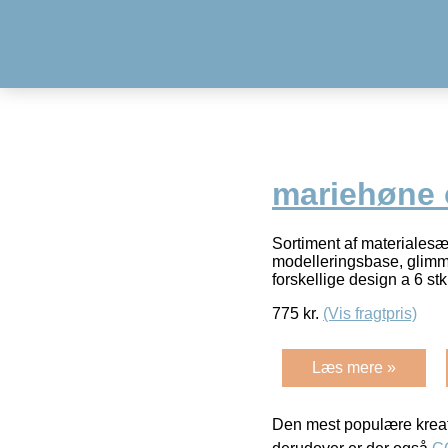
mariehøne o
Sortiment af materialesæ
modelleringsbase, glimme
forskellige design a 6 st
775
kr.
(Vis fragtpris)
Læs mere »
Den mest populære kreat