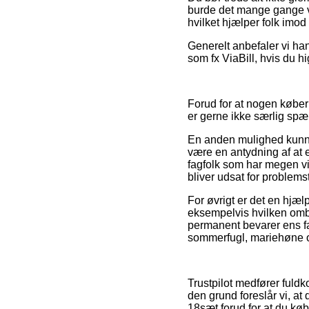
burde det mange gange vær
hvilket hjælper folk imod 
Generelt anbefaler vi han
som fx ViaBill, hvis du hi
Forud for at nogen købe
er gerne ikke særlig sp
En anden mulighed kunne 
være en antydning af at e
fagfolk som har megen vid
bliver udsat for problemst
For øvrigt er det en hjæ
eksempelvis hvilken omby
permanent bevarer ens fa
sommerfugl, mariehøne og
Trustpilot medfører fuldk
den grund foreslår vi, a
18sæt forud for at du køb