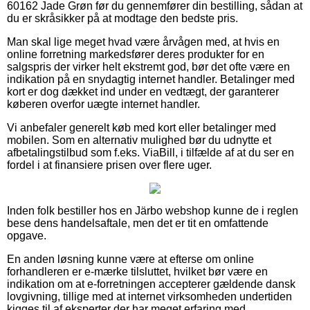
60162 Jade Grøn før du gennemfører din bestilling, sådan at
du er skråsikker på at modtage den bedste pris.
Man skal lige meget hvad være årvågen med, at hvis en
online forretning markedsfører deres produkter for en
salgspris der virker helt ekstremt god, bør det ofte være en
indikation på en snydagtig internet handler. Betalinger med
kort er dog dækket ind under en vedtægt, der garanterer
køberen overfor uægte internet handler.
Vi anbefaler generelt køb med kort eller betalinger med
mobilen. Som en alternativ mulighed bør du udnytte et
afbetalingstilbud som f.eks. ViaBill, i tilfælde af at du ser en
fordel i at finansiere prisen over flere uger.
Inden folk bestiller hos en Järbo webshop kunne de i reglen
bese dens handelsaftale, men det er tit en omfattende
opgave.
En anden løsning kunne være at efterse om online
forhandleren er e-mærke tilsluttet, hvilket bør være en
indikation om at e-forretningen accepterer gældende dansk
lovgivning, tillige med at internet virksomheden undertiden
kigges til af eksperter der har meget erfaring med