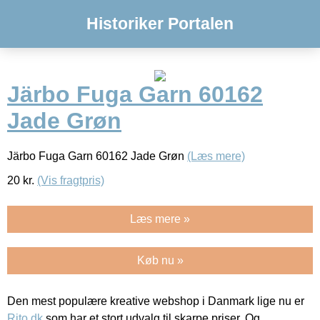
Historiker Portalen
Järbo Fuga Garn 60162
Jade Grøn
Järbo Fuga Garn 60162 Jade Grøn
(Læs mere)
20
kr.
(Vis fragtpris)
Læs mere »
Køb nu »
Den mest populære kreative webshop i Danmark lige nu er
Rito.dk
som har et stort udvalg til skarpe priser. Og