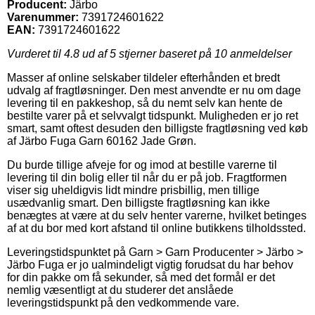
Producent:
Järbo
Varenummer:
7391724601622
EAN:
7391724601622
Vurderet til
4.8
ud af 5 stjerner baseret på
10
anmeldelser
Masser af online selskaber tildeler efterhånden et bredt
udvalg af fragtløsninger. Den mest anvendte er nu om dage
levering til en pakkeshop, så du nemt selv kan hente de
bestilte varer på et selvvalgt tidspunkt. Muligheden er jo ret
smart, samt oftest desuden den billigste fragtløsning ved køb
af Järbo Fuga Garn 60162 Jade Grøn.
Du burde tillige afveje for og imod at bestille varerne til
levering til din bolig eller til når du er på job. Fragtformen
viser sig uheldigvis lidt mindre prisbillig, men tillige
usædvanlig smart. Den billigste fragtløsning kan ikke
benægtes at være at du selv henter varerne, hvilket betinges
af at du bor med kort afstand til online butikkens tilholdssted.
Leveringstidspunktet på Garn > Garn Producenter > Järbo >
Järbo Fuga er jo ualmindeligt vigtig forudsat du har behov
for din pakke om få sekunder, så med det formål er det
nemlig væsentligt at du studerer det anslåede
leveringstidspunkt på den vedkommende vare.