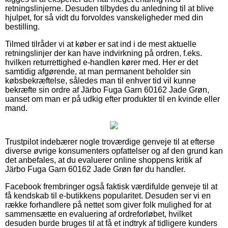
retningslinjerne. Desuden tilbydes du anledning til at blive
hjulpet, for så vidt du forvoldes vanskeligheder med din
bestilling.
Tilmed tilråder vi at køber er sat ind i de mest aktuelle
retningslinjer der kan have indvirkning på ordren, f.eks.
hvilken returrettighed e-handlen kører med. Her er det
samtidig afgørende, at man permanent beholder sin
købsbekræftelse, således man til enhver tid vil kunne
bekræfte sin ordre af Järbo Fuga Garn 60162 Jade Grøn,
uanset om man er på udkig efter produkter til en kvinde eller
mand.
Trustpilot indebærer nogle troværdige genveje til at efterse
diverse øvrige konsumenters opfattelser og af den grund kan
det anbefales, at du evaluerer online shoppens kritik af
Järbo Fuga Garn 60162 Jade Grøn før du handler.
Facebook frembringer også faktisk værdifulde genveje til at
få kendskab til e-butikkens popularitet. Desuden ser vi en
række forhandlere på nettet som giver folk mulighed for at
sammensætte en evaluering af ordreforløbet, hvilket
desuden burde bruges til at få et indtryk af tidligere kunders