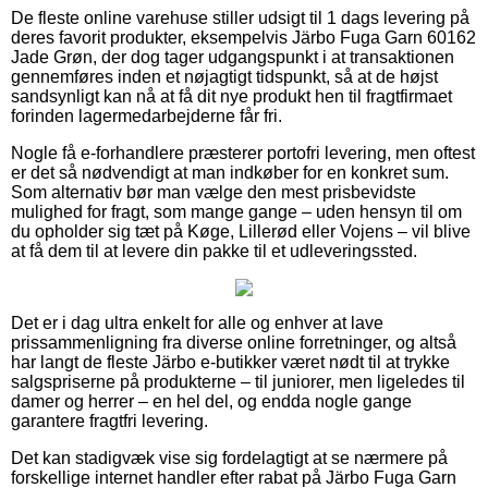
De fleste online varehuse stiller udsigt til 1 dags levering på
deres favorit produkter, eksempelvis Järbo Fuga Garn 60162
Jade Grøn, der dog tager udgangspunkt i at transaktionen
gennemføres inden et nøjagtigt tidspunkt, så at de højst
sandsynligt kan nå at få dit nye produkt hen til fragtfirmaet
forinden lagermedarbejderne får fri.
Nogle få e-forhandlere præsterer portofri levering, men oftest
er det så nødvendigt at man indkøber for en konkret sum.
Som alternativ bør man vælge den mest prisbevidste
mulighed for fragt, som mange gange – uden hensyn til om
du opholder sig tæt på Køge, Lillerød eller Vojens – vil blive
at få dem til at levere din pakke til et udleveringssted.
Det er i dag ultra enkelt for alle og enhver at lave
prissammenligning fra diverse online forretninger, og altså
har langt de fleste Järbo e-butikker været nødt til at trykke
salgspriserne på produkterne – til juniorer, men ligeledes til
damer og herrer – en hel del, og endda nogle gange
garantere fragtfri levering.
Det kan stadigvæk vise sig fordelagtigt at se nærmere på
forskellige internet handler efter rabat på Järbo Fuga Garn