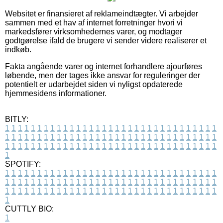
Websitet er finansieret af reklameindtægter. Vi arbejder
sammen med et hav af internet forretninger hvori vi
markedsfører virksomhedernes varer, og modtager
godtgørelse ifald de brugere vi sender videre realiserer et
indkøb.
Fakta angående varer og internet forhandlere ajourføres
løbende, men der tages ikke ansvar for reguleringer der
potentielt er udarbejdet siden vi nyligst opdaterede
hjemmesidens informationer.
BITLY:
1
1
1
1
1
1
1
1
1
1
1
1
1
1
1
1
1
1
1
1
1
1
1
1
1
1
1
1
1
1
1
1
1
1
1
1
1
1
1
1
1
1
1
1
1
1
1
1
1
1
1
1
1
1
1
1
1
1
1
1
1
1
1
1
1
1
1
1
1
1
1
1
1
1
1
1
1
1
1
1
1
1
1
1
1
1
1
1
1
1
1
1
1
1
1
1
1
1
1
1
SPOTIFY:
1
1
1
1
1
1
1
1
1
1
1
1
1
1
1
1
1
1
1
1
1
1
1
1
1
1
1
1
1
1
1
1
1
1
1
1
1
1
1
1
1
1
1
1
1
1
1
1
1
1
1
1
1
1
1
1
1
1
1
1
1
1
1
1
1
1
1
1
1
1
1
1
1
1
1
1
1
1
1
1
1
1
1
1
1
1
1
1
1
1
1
1
1
1
1
1
1
1
1
1
CUTTLY BIO:
1