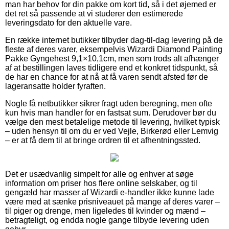
man har behov for din pakke om kort tid, så i det øjemed er
det ret så passende at vi studerer den estimerede
leveringsdato for den aktuelle vare.
En række internet butikker tilbyder dag-til-dag levering på de
fleste af deres varer, eksempelvis Wizardi Diamond Painting
Pakke Gyngehest 9,1×10,1cm, men som trods alt afhænger
af at bestillingen laves tidligere end et konkret tidspunkt, så
de har en chance for at nå at få varen sendt afsted før de
lageransatte holder fyraften.
Nogle få netbutikker sikrer fragt uden beregning, men ofte
kun hvis man handler for en fastsat sum. Derudover bør du
vælge den mest betalelige metode til levering, hvilket typisk
– uden hensyn til om du er ved Vejle, Birkerød eller Lemvig
– er at få dem til at bringe ordren til et afhentningssted.
Det er usædvanlig simpelt for alle og enhver at søge
information om priser hos flere online selskaber, og til
gengæld har masser af Wizardi e-handler ikke kunne lade
være med at sænke prisniveauet på mange af deres varer –
til piger og drenge, men ligeledes til kvinder og mænd –
betragteligt, og endda nogle gange tilbyde levering uden