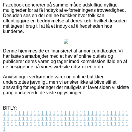
Facebook genererer på samme måde adskillige nyttige
muligheder for at få indtryk af e-forretningens troværdighed.
Desuden ses en del online butikker hvor folk kan
offentliggøre en bedømmelse af deres køb, hvilket desuden
må tages i brug til at få et indtryk af tilfredsheden hos
kunderne.
Denne hjemmeside er finansieret af annonceindtægter. Vi
har faste samarbejder med et hav af online outlets og
publicerer deres varer, og tager imod kommission ifald en af
de besøgende på vores website udfører en ordre.
Anvisninger vedrørende varer og online butikker
understøttes jævnligt, men vi ønsker ikke at blive stillet
ansvarlig for reguleringer der muligvis er lavet siden vi sidste
gang opdaterede de viste oplysninger.
BITLY:
1
1
1
1
1
1
1
1
1
1
1
1
1
1
1
1
1
1
1
1
1
1
1
1
1
1
1
1
1
1
1
1
1
1
1
1
1
1
1
1
1
1
1
1
1
1
1
1
1
1
1
1
1
1
1
1
1
1
1
1
1
1
1
1
1
1
1
1
1
1
1
1
1
1
1
1
1
1
1
1
1
1
1
1
1
1
1
1
1
1
1
1
1
1
1
1
1
1
1
1