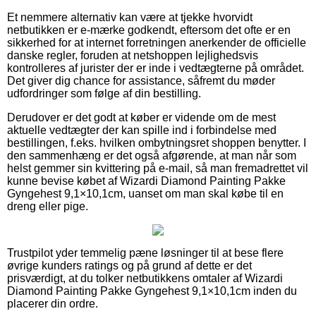
Et nemmere alternativ kan være at tjekke hvorvidt
netbutikken er e-mærke godkendt, eftersom det ofte er en
sikkerhed for at internet forretningen anerkender de officielle
danske regler, foruden at netshoppen lejlighedsvis
kontrolleres af jurister der er inde i vedtægterne på området.
Det giver dig chance for assistance, såfremt du møder
udfordringer som følge af din bestilling.
Derudover er det godt at køber er vidende om de mest
aktuelle vedtægter der kan spille ind i forbindelse med
bestillingen, f.eks. hvilken ombytningsret shoppen benytter. I
den sammenhæng er det også afgørende, at man når som
helst gemmer sin kvittering på e-mail, så man fremadrettet vil
kunne bevise købet af Wizardi Diamond Painting Pakke
Gyngehest 9,1×10,1cm, uanset om man skal købe til en
dreng eller pige.
Trustpilot yder temmelig pæne løsninger til at bese flere
øvrige kunders ratings og på grund af dette er det
prisværdigt, at du tolker netbutikkens omtaler af Wizardi
Diamond Painting Pakke Gyngehest 9,1×10,1cm inden du
placerer din ordre.