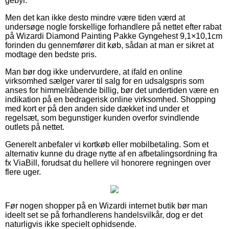
gebyr.
Men det kan ikke desto mindre være tiden værd at
undersøge nogle forskellige forhandlere på nettet efter rabat
på Wizardi Diamond Painting Pakke Gyngehest 9,1×10,1cm
forinden du gennemfører dit køb, sådan at man er sikret at
modtage den bedste pris.
Man bør dog ikke undervurdere, at ifald en online
virksomhed sælger varer til salg for en udsalgspris som
anses for himmelråbende billig, bør det undertiden være en
indikation på en bedragerisk online virksomhed. Shopping
med kort er på den anden side dækket ind under et
regelsæt, som begunstiger kunden overfor svindlende
outlets på nettet.
Generelt anbefaler vi kortkøb eller mobilbetaling. Som et
alternativ kunne du drage nytte af en afbetalingsordning fra
fx ViaBill, forudsat du hellere vil honorere regningen over
flere uger.
Før nogen shopper på en Wizardi internet butik bør man
ideelt set se på forhandlerens handelsvilkår, dog er det
naturligvis ikke specielt ophidsende.