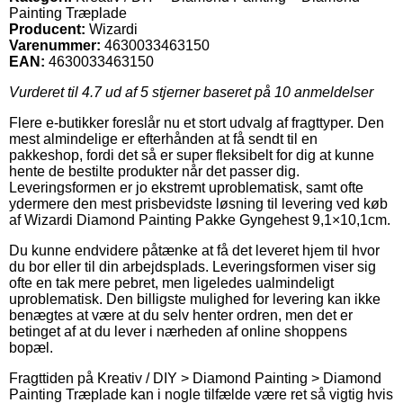
Painting Træplade
Producent:
Wizardi
Varenummer:
4630033463150
EAN:
4630033463150
Vurderet til
4.7
ud af 5 stjerner baseret på
10
anmeldelser
Flere e-butikker foreslår nu et stort udvalg af fragttyper. Den
mest almindelige er efterhånden at få sendt til en
pakkeshop, fordi det så er super fleksibelt for dig at kunne
hente de bestilte produkter når det passer dig.
Leveringsformen er jo ekstremt uproblematisk, samt ofte
ydermere den mest prisbevidste løsning til levering ved køb
af Wizardi Diamond Painting Pakke Gyngehest 9,1×10,1cm.
Du kunne endvidere påtænke at få det leveret hjem til hvor
du bor eller til din arbejdsplads. Leveringsformen viser sig
ofte en tak mere pebret, men ligeledes ualmindeligt
uproblematisk. Den billigste mulighed for levering kan ikke
benægtes at være at du selv henter ordren, men det er
betinget af at du lever i nærheden af online shoppens
bopæl.
Fragttiden på Kreativ / DIY > Diamond Painting > Diamond
Painting Træplade kan i nogle tilfælde være ret så vigtig hvis