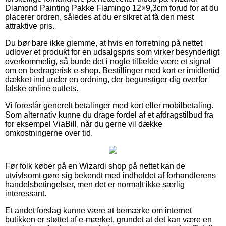
Diamond Painting Pakke Flamingo 12×9,3cm forud for at du
placerer ordren, således at du er sikret at få den mest
attraktive pris.
Du bør bare ikke glemme, at hvis en forretning på nettet
udlover et produkt for en udsalgspris som virker besynderligt
overkommelig, så burde det i nogle tilfælde være et signal
om en bedragerisk e-shop. Bestillinger med kort er imidlertid
dækket ind under en ordning, der begunstiger dig overfor
falske online outlets.
Vi foreslår generelt betalinger med kort eller mobilbetaling.
Som alternativ kunne du drage fordel af et afdragstilbud fra
for eksempel ViaBill, når du gerne vil dække
omkostningerne over tid.
Før folk køber på en Wizardi shop på nettet kan de
utvivlsomt gøre sig bekendt med indholdet af forhandlerens
handelsbetingelser, men det er normalt ikke særlig
interessant.
Et andet forslag kunne være at bemærke om internet
butikken er støttet af e-mærket, grundet at det kan være en