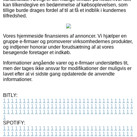
kan tilkendegive en bedømmelse af købsoplevelsen, som
tillige burde drages fordel af til at få et indblik i kundernes
tilfredshed.
Vores hjemmeside finansieres af annoncer. Vi hjælper en
gruppe e-firmaer og promoverer virksomhedernes produkter,
og indtjener honorar under forudsætning af at vores
besøgende foretager et indkøb.
Informationer angående varer og e-firmaer understøttes tit,
men der tages ikke ansvar for modifikationer der muligvis er
lavet efter at vi sidste gang opdaterede de anvendte
informationer.
BITLY:
1
1
1
1
1
1
1
1
1
1
1
1
1
1
1
1
1
1
1
1
1
1
1
1
1
1
1
1
1
1
1
1
1
1
1
1
1
1
1
1
1
1
1
1
1
1
1
1
1
1
1
1
1
1
1
1
1
1
1
1
1
1
1
1
1
1
1
1
1
1
1
1
1
1
1
1
1
1
1
1
1
1
1
1
1
1
1
1
1
1
1
1
1
1
1
1
1
1
1
1
SPOTIFY:
1
1
1
1
1
1
1
1
1
1
1
1
1
1
1
1
1
1
1
1
1
1
1
1
1
1
1
1
1
1
1
1
1
1
1
1
1
1
1
1
1
1
1
1
1
1
1
1
1
1
1
1
1
1
1
1
1
1
1
1
1
1
1
1
1
1