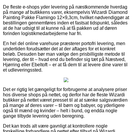
De fleste e-shops yder levering på næstkommende hverdag
på mange af butikkens varer, eksempelvis Wizardi Diamond
Painting Pakke Flamingo 12×9,3cm, hvilket nødvendiggør at
bestillingen gennemføres inden et fastsat tidspunkt, således
at de har udsigt til at kunne nå at få pakken ud af døren
forinden logistikmedarbejderne har fri.
En hel del online varehuse præsterer portofri levering, men
undertiden forudsætter det at der aftages for et konkret
beløb. Desuden bør man vælge den prisbilligste metode til
levering, der tit – hvad end du befinder sig tæt på Næstved,
Hjørring eller Ebeltoft – er at få dem til at levere dine varer til
et udleveringssted.
Det er rigtig let gængeligt for forbrugerne at analysere priser
hos diverse shops på nettet, og derfor har de fleste Wizardi
butikker på nettet været presset til at at sænke salgsværdien
på mange af deres varer – til børn og babyer, og yderligere
også til mænd og kvinder – helt i bund, og endda nogle
gange tilbyde levering uden beregning.
Det kan trods alt være gavnligt at kontrollere nogle
forskellige forhandlere på nettet efter tilbud på Wizardi