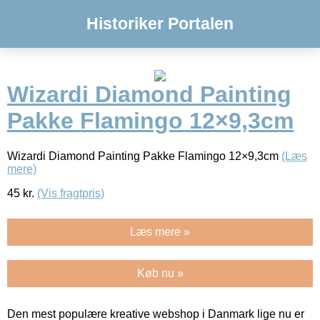
Historiker Portalen
Wizardi Diamond Painting
Pakke Flamingo 12×9,3cm
Wizardi Diamond Painting Pakke Flamingo 12×9,3cm
(Læs
mere)
45
kr.
(Vis fragtpris)
Læs mere »
Køb nu »
Den mest populære kreative webshop i Danmark lige nu er