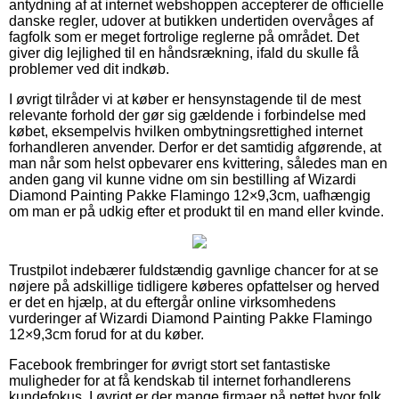
antydning af at internet webshoppen accepterer de officielle
danske regler, udover at butikken undertiden overvåges af
fagfolk som er meget fortrolige reglerne på området. Det
giver dig lejlighed til en håndsrækning, ifald du skulle få
problemer ved dit indkøb.
I øvrigt tilråder vi at køber er hensynstagende til de mest
relevante forhold der gør sig gældende i forbindelse med
købet, eksempelvis hvilken ombytningsrettighed internet
forhandleren anvender. Derfor er det samtidig afgørende, at
man når som helst opbevarer ens kvittering, således man en
anden gang vil kunne vidne om sin bestilling af Wizardi
Diamond Painting Pakke Flamingo 12×9,3cm, uafhængig
om man er på udkig efter et produkt til en mand eller kvinde.
Trustpilot indebærer fuldstændig gavnlige chancer for at se
nøjere på adskillige tidligere køberes opfattelser og herved
er det en hjælp, at du eftergår online virksomhedens
vurderinger af Wizardi Diamond Painting Pakke Flamingo
12×9,3cm forud for at du køber.
Facebook frembringer for øvrigt stort set fantastiske
muligheder for at få kendskab til internet forhandlerens
kundefokus. I øvrigt er der mange firmaer på nettet hvor folk