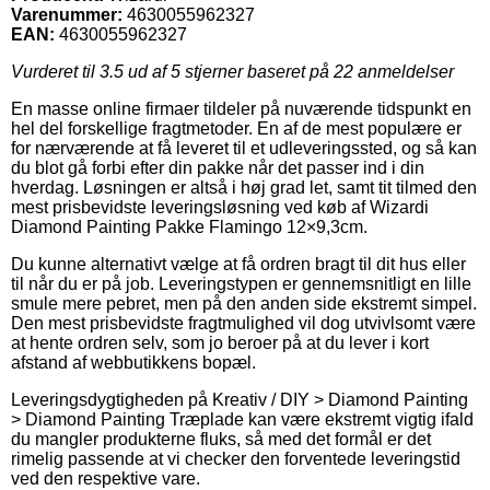
Varenummer:
4630055962327
EAN:
4630055962327
Vurderet til
3.5
ud af 5 stjerner baseret på
22
anmeldelser
En masse online firmaer tildeler på nuværende tidspunkt en
hel del forskellige fragtmetoder. En af de mest populære er
for nærværende at få leveret til et udleveringssted, og så kan
du blot gå forbi efter din pakke når det passer ind i din
hverdag. Løsningen er altså i høj grad let, samt tit tilmed den
mest prisbevidste leveringsløsning ved køb af Wizardi
Diamond Painting Pakke Flamingo 12×9,3cm.
Du kunne alternativt vælge at få ordren bragt til dit hus eller
til når du er på job. Leveringstypen er gennemsnitligt en lille
smule mere pebret, men på den anden side ekstremt simpel.
Den mest prisbevidste fragtmulighed vil dog utvivlsomt være
at hente ordren selv, som jo beroer på at du lever i kort
afstand af webbutikkens bopæl.
Leveringsdygtigheden på Kreativ / DIY > Diamond Painting
> Diamond Painting Træplade kan være ekstremt vigtig ifald
du mangler produkterne fluks, så med det formål er det
rimelig passende at vi checker den forventede leveringstid
ved den respektive vare.