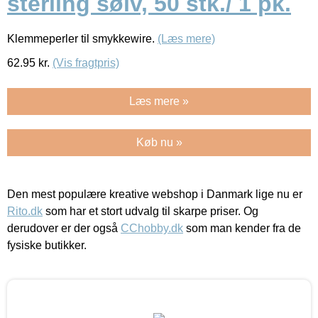
sterling sølv, 50 stk./ 1 pk.
Klemmeperler til smykkewire.
(Læs mere)
62.95
kr.
(Vis fragtpris)
Læs mere »
Køb nu »
Den mest populære kreative webshop i Danmark lige nu er
Rito.dk
som har et stort udvalg til skarpe priser. Og
derudover er der også
CChobby.dk
som man kender fra de
fysiske butikker.