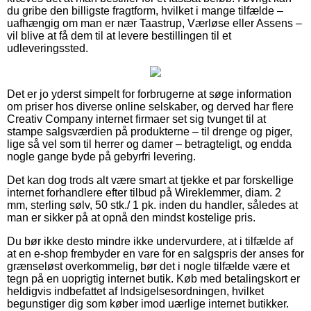
du gribe den billigste fragtform, hvilket i mange tilfælde –
uafhængig om man er nær Taastrup, Værløse eller Assens –
vil blive at få dem til at levere bestillingen til et
udleveringssted.
Det er jo yderst simpelt for forbrugerne at søge information
om priser hos diverse online selskaber, og derved har flere
Creativ Company internet firmaer set sig tvunget til at
stampe salgsværdien på produkterne – til drenge og piger,
lige så vel som til herrer og damer – betragteligt, og endda
nogle gange byde på gebyrfri levering.
Det kan dog trods alt være smart at tjekke et par forskellige
internet forhandlere efter tilbud på Wireklemmer, diam. 2
mm, sterling sølv, 50 stk./ 1 pk. inden du handler, således at
man er sikker på at opnå den mindst kostelige pris.
Du bør ikke desto mindre ikke undervurdere, at i tilfælde af
at en e-shop frembyder en vare for en salgspris der anses for
grænseløst overkommelig, bør det i nogle tilfælde være et
tegn på en uoprigtig internet butik. Køb med betalingskort er
heldigvis indbefattet af Indsigelsesordningen, hvilket
begunstiger dig som køber imod uærlige internet butikker.