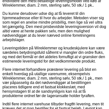
endvidere den mest betalelige leveringsmodel ved køb af
Wireklemmer, diam. 2 mm, sterling sølv, 50 stk./ 1 pk..
Du kunne derudover udse dig at få leveret til din
hjemmeadresse eller til hvor du arbejder. Metoden viser sig
som regel en anelse mindre prisbillig, men lige så vel ultra
let gængelig. Den mest prisbevidste leveringsversion vil dog
altid være at hente pakken selv, men den mulighed
nødvendiggør at du lever nærved online forretningens
arbejdslager.
Leveringstiden på Wireklemmer og knudeskjulere kan være
særdeles betydningsfuld såfremt vi mangler din ordre fluks,
og med det formål er det aldeles fornuftigt at vi gransker den
estimerede leveringstid for det vedkommende produkt.
Flere internet forhandlere præsterer levering på blot en
enkelt hverdag på utallige varenumre, eksempelvis
Wireklemmer, diam. 2 mm, sterling sølv, 50 stk./ 1 pk., men
vær påpasselig da det nødvendiggør at bestillingen
placeres tidligere end et fastsat klokkeslæt, med
hensynstagen til at de sandsynligvis kan nå at få
produkterne ordnet før de lageransatte holder fyraften.
Indtil flere internet varehuse tilbyder fragtfri levering, men tit
kræves det at man bestiller for et fastsat beløb. I øvrigt kan