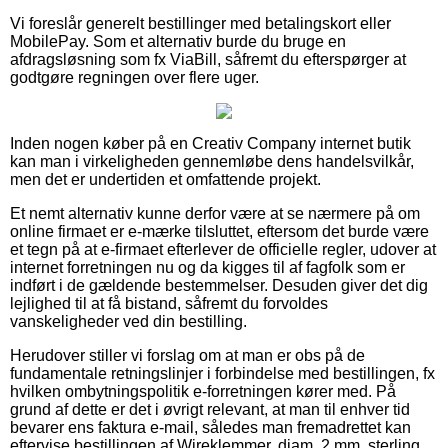
Vi foreslår generelt bestillinger med betalingskort eller
MobilePay. Som et alternativ burde du bruge en
afdragsløsning som fx ViaBill, såfremt du efterspørger at
godtgøre regningen over flere uger.
Inden nogen køber på en Creativ Company internet butik
kan man i virkeligheden gennemløbe dens handelsvilkår,
men det er undertiden et omfattende projekt.
Et nemt alternativ kunne derfor være at se nærmere på om
online firmaet er e-mærke tilsluttet, eftersom det burde være
et tegn på at e-firmaet efterlever de officielle regler, udover at
internet forretningen nu og da kigges til af fagfolk som er
indført i de gældende bestemmelser. Desuden giver det dig
lejlighed til at få bistand, såfremt du forvoldes
vanskeligheder ved din bestilling.
Herudover stiller vi forslag om at man er obs på de
fundamentale retningslinjer i forbindelse med bestillingen, fx
hvilken ombytningspolitik e-forretningen kører med. På
grund af dette er det i øvrigt relevant, at man til enhver tid
bevarer ens faktura e-mail, således man fremadrettet kan
eftervise bestillingen af Wireklemmer, diam. 2 mm, sterling