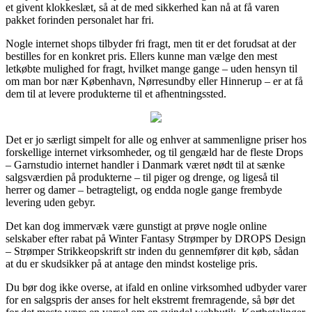
et givent klokkeslæt, så at de med sikkerhed kan nå at få varen
pakket forinden personalet har fri.
Nogle internet shops tilbyder fri fragt, men tit er det forudsat at der
bestilles for en konkret pris. Ellers kunne man vælge den mest
letkøbte mulighed for fragt, hvilket mange gange – uden hensyn til
om man bor nær København, Nørresundby eller Hinnerup – er at få
dem til at levere produkterne til et afhentningssted.
Det er jo særligt simpelt for alle og enhver at sammenligne priser hos
forskellige internet virksomheder, og til gengæld har de fleste Drops
– Garnstudio internet handler i Danmark været nødt til at sænke
salgsværdien på produkterne – til piger og drenge, og ligeså til
herrer og damer – betragteligt, og endda nogle gange frembyde
levering uden gebyr.
Det kan dog immervæk være gunstigt at prøve nogle online
selskaber efter rabat på Winter Fantasy Strømper by DROPS Design
– Strømper Strikkeopskrift str inden du gennemfører dit køb, sådan
at du er skudsikker på at antage den mindst kostelige pris.
Du bør dog ikke overse, at ifald en online virksomhed udbyder varer
for en salgspris der anses for helt ekstremt fremragende, så bør det