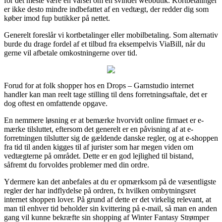
for det meste være en varsel om en svindel webbutik. Kortbetalinger
er ikke desto mindre indbefattet af en vedtægt, der redder dig som
køber imod fup butikker på nettet.
Generelt foreslår vi kortbetalinger eller mobilbetaling. Som alternativ
burde du drage fordel af et tilbud fra eksempelvis ViaBill, når du
gerne vil afbetale omkostningerne over tid.
Forud for at folk shopper hos en Drops – Garnstudio internet
handler kan man reelt tage stilling til dens forretningsaftale, det er
dog oftest en omfattende opgave.
En nemmere løsning er at bemærke hvorvidt online firmaet er e-
mærke tilsluttet, eftersom det generelt er en påvisning af at e-
forretningen tilslutter sig de gældende danske regler, og at e-shoppen
fra tid til anden kigges til af jurister som har megen viden om
vedtægterne på området. Dette er en god lejlighed til bistand,
såfremt du forvoldes problemer med din ordre.
Ydermere kan det anbefales at du er opmærksom på de væsentligste
regler der har indflydelse på ordren, fx hvilken ombytningsret
internet shoppen lover. På grund af dette er det virkelig relevant, at
man til enhver tid beholder sin kvittering på e-mail, så man en anden
gang vil kunne bekræfte sin shopping af Winter Fantasy Strømper