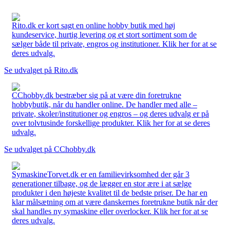
Rito.dk er kort sagt en online hobby butik med høj
kundeservice, hurtig levering og et stort sortiment som de
sælger både til private, engros og institutioner. Klik her for at se
deres udvalg.
Se udvalget på Rito.dk
CChobby.dk bestræber sig på at være din foretrukne
hobbybutik, når du handler online. De handler med alle –
private, skoler/institutioner og engros – og deres udvalg er på
over tolvtusinde forskellige produkter. Klik her for at se deres
udvalg.
Se udvalget på CChobby.dk
SymaskineTorvet.dk er en familievirksomhed der går 3
generationer tilbage, og de lægger en stor ære i at sælge
produkter i den højeste kvalitet til de bedste priser. De har en
klar målsætning om at være danskernes foretrukne butik når der
skal handles ny symaskine eller overlocker. Klik her for at se
deres udvalg.