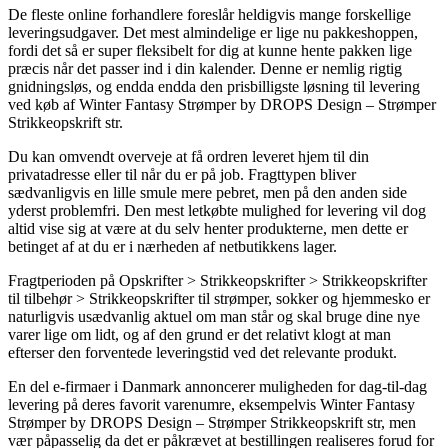
De fleste online forhandlere foreslår heldigvis mange forskellige
leveringsudgaver. Det mest almindelige er lige nu pakkeshoppen,
fordi det så er super fleksibelt for dig at kunne hente pakken lige
præcis når det passer ind i din kalender. Denne er nemlig rigtig
gnidningsløs, og endda endda den prisbilligste løsning til levering
ved køb af Winter Fantasy Strømper by DROPS Design – Strømper
Strikkeopskrift str.
Du kan omvendt overveje at få ordren leveret hjem til din
privatadresse eller til når du er på job. Fragttypen bliver
sædvanligvis en lille smule mere pebret, men på den anden side
yderst problemfri. Den mest letkøbte mulighed for levering vil dog
altid vise sig at være at du selv henter produkterne, men dette er
betinget af at du er i nærheden af netbutikkens lager.
Fragtperioden på Opskrifter > Strikkeopskrifter > Strikkeopskrifter
til tilbehør > Strikkeopskrifter til strømper, sokker og hjemmesko er
naturligvis usædvanlig aktuel om man står og skal bruge dine nye
varer lige om lidt, og af den grund er det relativt klogt at man
efterser den forventede leveringstid ved det relevante produkt.
En del e-firmaer i Danmark annoncerer muligheden for dag-til-dag
levering på deres favorit varenumre, eksempelvis Winter Fantasy
Strømper by DROPS Design – Strømper Strikkeopskrift str, men
vær påpasselig da det er påkrævet at bestillingen realiseres forud for