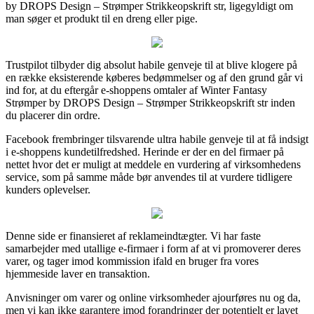
by DROPS Design – Strømper Strikkeopskrift str, ligegyldigt om
man søger et produkt til en dreng eller pige.
Trustpilot tilbyder dig absolut habile genveje til at blive klogere på
en række eksisterende køberes bedømmelser og af den grund går vi
ind for, at du eftergår e-shoppens omtaler af Winter Fantasy
Strømper by DROPS Design – Strømper Strikkeopskrift str inden
du placerer din ordre.
Facebook frembringer tilsvarende ultra habile genveje til at få indsigt
i e-shoppens kundetilfredshed. Herinde er der en del firmaer på
nettet hvor det er muligt at meddele en vurdering af virksomhedens
service, som på samme måde bør anvendes til at vurdere tidligere
kunders oplevelser.
Denne side er finansieret af reklameindtægter. Vi har faste
samarbejder med utallige e-firmaer i form af at vi promoverer deres
varer, og tager imod kommission ifald en bruger fra vores
hjemmeside laver en transaktion.
Anvisninger om varer og online virksomheder ajourføres nu og da,
men vi kan ikke garantere imod forandringer der potentielt er lavet