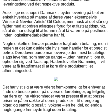
leveringsdato ved det respektive produkt.
Adskillige netshops i Danmark tilbyder levering på blot en
enkelt hverdag på mange af deres varer, eksempelvis
Winsor & Newton Artists’ Oil Colour, men husk at det står og
falder med at ordren aflægges forud for et fastsat tidspunkt,
så at de har udsigt til at kunne nå at få varerne på posthuset
inden logistikmedarbejderne har fri.
Nogle enkelte e-firmaer præsterer fragt uden betaling, men i
reglen er det kun gældende hvis man handler for et præcist
beløb. Derudover burde man overveje den mest betalelige
slags levering, som mange gange – uden hensyn til om du
opholder sig ved Taastrup, Haderslev eller Bramming – vil
være at få fragtfirmaet til at køre dine produkter til et
afhentningssted.
Det har vist sig at være yderst fremkommeligt for enhver at
finde de bedste priser på diverse e-forretninger, og følgelig
har flere online virksomheder været presset til at at presse
priserne på en række af deres produkter – til drenge og
piger, og samtidig også til voksne – en hel del, og endda
nogle gange frembyde fragt uden betaling.