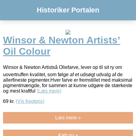
Historiker Portalen
Winsor & Newton Artists’
Oil Colour
Winsor & Newton Artistsâ Oliefarve, lever op til sit ry om
uovertruffen kvalitet, som følge af et udsøgt udvalg af de
allerfineste pigmenter.Hver farve er fremstillet med maksimal
pigmentmængde, for sammen at kunne udgøre de stærkeste
og mest kraftful
(Læs mere)
69
kr.
(Vis fragtpris)
Læs mere »
Køb nu »