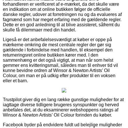
forhandleren er verificeret af e-mærket, da det skulle være
en indikation om at online butikken følger de officielle
danske regler, udover at forretningen nu og da evalueres af
fagmænd som har meget erfaring med de gældende regler.
Dette er en god anledning til at blive assisteret, såfremt du
skulle få dilemmaer med din handel.
Ligeså er det anbefalelsesværdigt at køber er oppe på
mærkerne omkring de mest centrale regler der gør sig
gældende i forbindelse med handlen, til eksempel den
returneringsret online butikken kører med. I den
sammenhæng er det også vigtigt, at man når som helst
gemmer ens kvitteringsmail, således man til enhver tid vil
kunne bevidne ordren af Winsor & Newton Artists’ Oil
Colour, om man er på udkig efter produkter til en voksen
eller et barn.
Trustpilot giver dig en lang række gunstige muligheder for at
iagttage diverse tidligere brugeres synspunkter og herved
anbefales det, at du eksaminerer webshoppens ratings af
Winsor & Newton Artists’ Oil Colour forinden du køber.
Facebook byder på endvidere fuldt ud belejlige muligheder