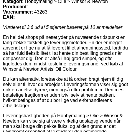
Kategori:
Hobbymaling > Olie > Winsor & Newton
Producent:
Varenummer:
43263
EAN:
Vurderet til
3.6
ud af 5 stjerner baseret på
10
anmeldelser
En hel del shops på nettet yder på nuværende tidspunkt en
lang række forskellige leveringsmetoder. En der er meget
anvendt er lige nu at få leveret til et afhentningssted, fordi du
så har fuld fleksibilitet til at hente din bestilling præcis når
det passer dig. Den er altså i høj grad simpel, og ofte
ligeledes den mindst kostelige leveringsmanér ved køb af
Winsor & Newton Artists’ Oil Colour.
Du kan alternativt foretrække at få ordren bragt hjem til dig
selv eller til hvor du arbejder. Leveringsformen viser sig godt
nok en anelse dyrere, men også ultra problemfri. Den mest
betalelige fragtform er uden tvivl selv at hente pakken,
hvilket betinges af at du bor lige ved e-forhandlerens
arbejdslager.
Leveringshastigheden på Hobbymaling > Olie > Winsor &
Newton kan vise sig at være virkelig udslagsgivende når
man skal bruge din pakke fluks, og af den grund er det
utvivlsomt essentielt at vi studerer den estimerede