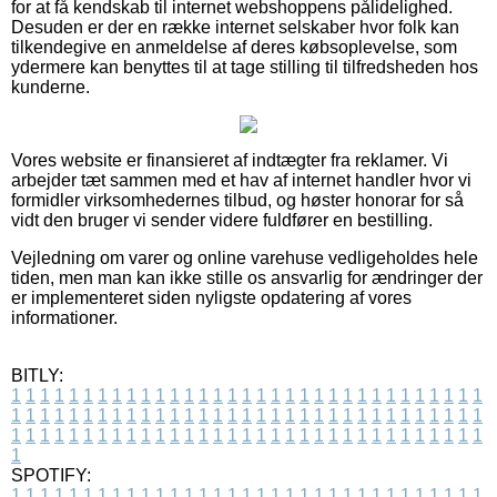
for at få kendskab til internet webshoppens pålidelighed.
Desuden er der en række internet selskaber hvor folk kan
tilkendegive en anmeldelse af deres købsoplevelse, som
ydermere kan benyttes til at tage stilling til tilfredsheden hos
kunderne.
Vores website er finansieret af indtægter fra reklamer. Vi
arbejder tæt sammen med et hav af internet handler hvor vi
formidler virksomhedernes tilbud, og høster honorar for så
vidt den bruger vi sender videre fuldfører en bestilling.
Vejledning om varer og online varehuse vedligeholdes hele
tiden, men man kan ikke stille os ansvarlig for ændringer der
er implementeret siden nyligste opdatering af vores
informationer.
BITLY:
1
1
1
1
1
1
1
1
1
1
1
1
1
1
1
1
1
1
1
1
1
1
1
1
1
1
1
1
1
1
1
1
1
1
1
1
1
1
1
1
1
1
1
1
1
1
1
1
1
1
1
1
1
1
1
1
1
1
1
1
1
1
1
1
1
1
1
1
1
1
1
1
1
1
1
1
1
1
1
1
1
1
1
1
1
1
1
1
1
1
1
1
1
1
1
1
1
1
1
1
SPOTIFY:
1
1
1
1
1
1
1
1
1
1
1
1
1
1
1
1
1
1
1
1
1
1
1
1
1
1
1
1
1
1
1
1
1