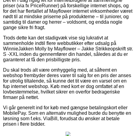
Det er i dag rigtig let for internetbrugere at sammenligne
priser (via fx PriceRunner) på forskellige internet shops, og
for det har flertallet af Mayflower internet virksomheder været
nødt til at mindske priserne på produkterne – til juniorer, og
samtidig til damer og herrer – voldsomt, og endda nogle
gange sikre fri fragt.
Trods dette kan det stadigvæk vise sig lukrativt at
sammenholde indtil flere webbutikker efter udsalg på
WinnieJakken Molly by Mayflower – Jakke Strikkeopskrift str.
S -XXL inden du gennemfører din handel, således at du er
garanteret at få den prisbilligste pris.
Du skal trods alt være omhyggelig med, at såfremt en
webshop frembyder deres varer til salg for en pris der anses
for utrolig tiltalende, så kunne det tit være en varsel om en
fup internet webshop. Køb med kort er dog omfattet af en
lovbestemmelse, hvilket sikrer en overfor bedrageriske
firmaer på nettet.
Vi går generelt ind for køb med gængse betalingskort eller
MobilePay. Som en alternativ mulighed burde du benytte en
løsning som f.eks. ViaBill, forudsat du ønsker at betale
prisen i flere bidder.