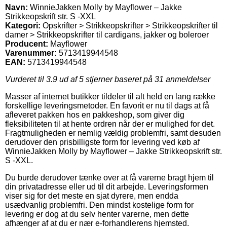
Navn:
WinnieJakken Molly by Mayflower – Jakke
Strikkeopskrift str. S -XXL
Kategori:
Opskrifter > Strikkeopskrifter > Strikkeopskrifter til
damer > Strikkeopskrifter til cardigans, jakker og boleroer
Producent:
Mayflower
Varenummer:
5713419944548
EAN:
5713419944548
Vurderet til
3.9
ud af 5 stjerner baseret på
31
anmeldelser
Masser af internet butikker tildeler til alt held en lang række
forskellige leveringsmetoder. En favorit er nu til dags at få
afleveret pakken hos en pakkeshop, som giver dig
fleksibiliteten til at hente ordren når der er mulighed for det.
Fragtmuligheden er nemlig vældig problemfri, samt desuden
derudover den prisbilligste form for levering ved køb af
WinnieJakken Molly by Mayflower – Jakke Strikkeopskrift str.
S -XXL.
Du burde derudover tænke over at få varerne bragt hjem til
din privatadresse eller ud til dit arbejde. Leveringsformen
viser sig for det meste en sjat dyrere, men endda
usædvanlig problemfri. Den mindst kostelige form for
levering er dog at du selv henter varerne, men dette
afhænger af at du er nær e-forhandlerens hjemsted.