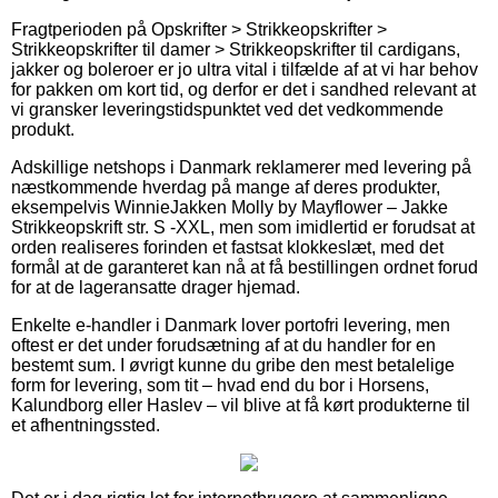
Fragtperioden på Opskrifter > Strikkeopskrifter >
Strikkeopskrifter til damer > Strikkeopskrifter til cardigans,
jakker og boleroer er jo ultra vital i tilfælde af at vi har behov
for pakken om kort tid, og derfor er det i sandhed relevant at
vi gransker leveringstidspunktet ved det vedkommende
produkt.
Adskillige netshops i Danmark reklamerer med levering på
næstkommende hverdag på mange af deres produkter,
eksempelvis WinnieJakken Molly by Mayflower – Jakke
Strikkeopskrift str. S -XXL, men som imidlertid er forudsat at
orden realiseres forinden et fastsat klokkeslæt, med det
formål at de garanteret kan nå at få bestillingen ordnet forud
for at de lageransatte drager hjemad.
Enkelte e-handler i Danmark lover portofri levering, men
oftest er det under forudsætning af at du handler for en
bestemt sum. I øvrigt kunne du gribe den mest betalelige
form for levering, som tit – hvad end du bor i Horsens,
Kalundborg eller Haslev – vil blive at få kørt produkterne til
et afhentningssted.