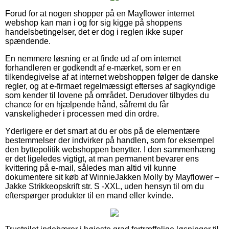
Forud for at nogen shopper på en Mayflower internet
webshop kan man i og for sig kigge på shoppens
handelsbetingelser, det er dog i reglen ikke super
spændende.
En nemmere løsning er at finde ud af om internet
forhandleren er godkendt af e-mærket, som er en
tilkendegivelse af at internet webshoppen følger de danske
regler, og at e-firmaet regelmæssigt efterses af sagkyndige
som kender til lovene på området. Derudover tilbydes du
chance for en hjælpende hånd, såfremt du får
vanskeligheder i processen med din ordre.
Yderligere er det smart at du er obs på de elementære
bestemmelser der indvirker på handlen, som for eksempel
den byttepolitik webshoppen benytter. I den sammenhæng
er det ligeledes vigtigt, at man permanent bevarer ens
kvittering på e-mail, således man altid vil kunne
dokumentere sit køb af WinnieJakken Molly by Mayflower –
Jakke Strikkeopskrift str. S -XXL, uden hensyn til om du
efterspørger produkter til en mand eller kvinde.