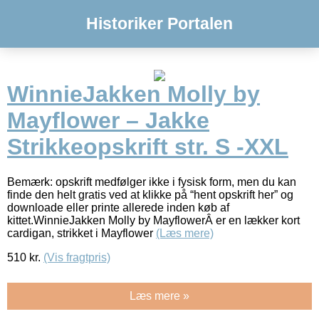
Historiker Portalen
WinnieJakken Molly by
Mayflower – Jakke
Strikkeopskrift str. S -XXL
Bemærk: opskrift medfølger ikke i fysisk form, men du kan
finde den helt gratis ved at klikke på “hent opskrift her” og
downloade eller printe allerede inden køb af
kittet.WinnieJakken Molly by MayflowerÂ er en lækker kort
cardigan, strikket i Mayflower
(Læs mere)
510
kr.
(Vis fragtpris)
Læs mere »