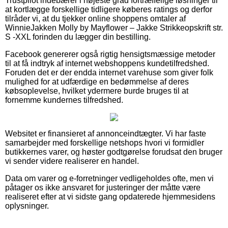
Trustpilot indebærer i højeste grad fortræffelige løsninger til
at kortlægge forskellige tidligere køberes ratings og derfor
tilråder vi, at du tjekker online shoppens omtaler af
WinnieJakken Molly by Mayflower – Jakke Strikkeopskrift str.
S -XXL forinden du lægger din bestilling.
Facebook genererer også rigtig hensigtsmæssige metoder
til at få indtryk af internet webshoppens kundetilfredshed.
Foruden det er der endda internet varehuse som giver folk
mulighed for at udfærdige en bedømmelse af deres
købsoplevelse, hvilket ydermere burde bruges til at
fornemme kundernes tilfredshed.
Websitet er finansieret af annonceindtægter. Vi har faste
samarbejder med forskellige netshops hvori vi formidler
butikkernes varer, og høster godtgørelse forudsat den bruger
vi sender videre realiserer en handel.
Data om varer og e-forretninger vedligeholdes ofte, men vi
påtager os ikke ansvaret for justeringer der måtte være
realiseret efter at vi sidste gang opdaterede hjemmesidens
oplysninger.