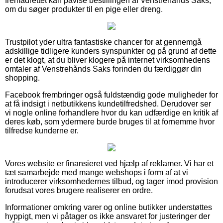
fremadrettet kan påvise bestillingen af Venstrehånds Saks,
om du søger produkter til en pige eller dreng.
Trustpilot yder ultra fantastiske chancer for at gennemgå
adskillige tidligere kunders synspunkter og på grund af dette
er det klogt, at du bliver klogere på internet virksomhedens
omtaler af Venstrehånds Saks forinden du færdiggør din
shopping.
Facebook frembringer også fuldstændig gode muligheder for
at få indsigt i netbutikkens kundetilfredshed. Derudover ser
vi nogle online forhandlere hvor du kan udfærdige en kritik af
deres køb, som ydermere burde bruges til at fornemme hvor
tilfredse kunderne er.
Vores website er finansieret ved hjælp af reklamer. Vi har et
tæt samarbejde med mange webshops i form af at vi
introducerer virksomhedernes tilbud, og tager imod provision
forudsat vores brugere realiserer en ordre.
Informationer omkring varer og online butikker understøttes
hyppigt, men vi påtager os ikke ansvaret for justeringer der