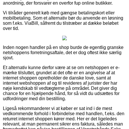
anordning, der forsvarer en overfor fup online butikker.
Vi tilråder generelt køb med gængse betalingskort eller
mobilbetaling. Som et alternativ bør du anvende en løsning
som f.eks. ViaBill, såfremt du tilstræber at dække beløbet
over tid.
Inden nogen handler på en shop burde de egentlig granske
netshoppens forretningsaftale, det er dog oftest ikke særlig
sjovt.
Et alternativ kunne derfor være at se om netshoppen er e-
mærke tilsluttet, grundet at det ofte er en angivelse af at
internet shoppen opretholder de danske love, samt at
internet webshoppen af og til revideres af jurister der har
nøje kendskab til vedtægterne på området. Det giver dig
chance for en hjælpende hånd, for så vidt du udsættes for
udfordringer med din bestilling.
Ligeså rekommanderer vi at køber er sat ind i de mest
vedkommende forhold i forbindelse med handlen, f.eks. den
returret internet shoppen kører med. Her er det ligeledes
relevant, at man permanent sikrer ens faktura, således man