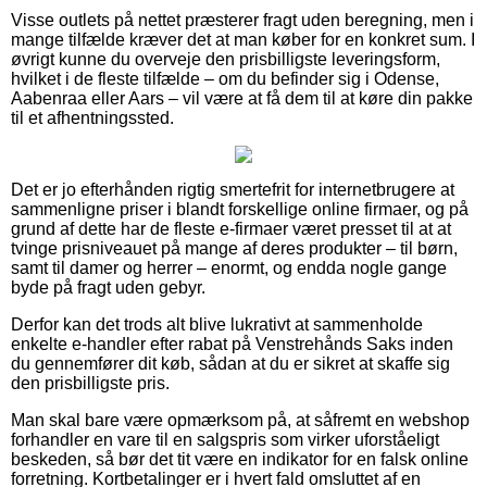
Visse outlets på nettet præsterer fragt uden beregning, men i
mange tilfælde kræver det at man køber for en konkret sum. I
øvrigt kunne du overveje den prisbilligste leveringsform,
hvilket i de fleste tilfælde – om du befinder sig i Odense,
Aabenraa eller Aars – vil være at få dem til at køre din pakke
til et afhentningssted.
Det er jo efterhånden rigtig smertefrit for internetbrugere at
sammenligne priser i blandt forskellige online firmaer, og på
grund af dette har de fleste e-firmaer været presset til at at
tvinge prisniveauet på mange af deres produkter – til børn,
samt til damer og herrer – enormt, og endda nogle gange
byde på fragt uden gebyr.
Derfor kan det trods alt blive lukrativt at sammenholde
enkelte e-handler efter rabat på Venstrehånds Saks inden
du gennemfører dit køb, sådan at du er sikret at skaffe sig
den prisbilligste pris.
Man skal bare være opmærksom på, at såfremt en webshop
forhandler en vare til en salgspris som virker uforståeligt
beskeden, så bør det tit være en indikator for en falsk online
forretning. Kortbetalinger er i hvert fald omsluttet af en