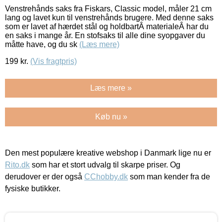
Venstrehånds saks fra Fiskars, Classic model, måler 21 cm
lang og lavet kun til venstrehånds brugere. Med denne saks
som er lavet af hærdet stål og holdbartÂ materialeÂ har du
en saks i mange år. En stofsaks til alle dine syopgaver du
måtte have, og du sk
(Læs mere)
199
kr.
(Vis fragtpris)
Læs mere »
Køb nu »
Den mest populære kreative webshop i Danmark lige nu er
Rito.dk
som har et stort udvalg til skarpe priser. Og
derudover er der også
CChobby.dk
som man kender fra de
fysiske butikker.