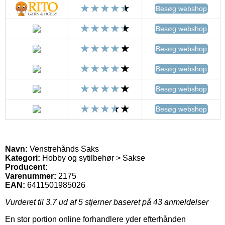
Besøg webshop
Besøg webshop
Besøg webshop
Besøg webshop
Besøg webshop
Besøg webshop
Navn:
Venstrehånds Saks
Kategori:
Hobby og sytilbehør > Sakse
Producent:
Varenummer:
2175
EAN:
6411501985026
Vurderet til
3.7
ud af 5 stjerner baseret på
43
anmeldelser
En stor portion online forhandlere yder efterhånden