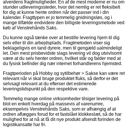
alverdens fragtmuligheder. En af de mest moderne er nu om
stunder udleveringssteder, hvor det nemlig er ret fleksibelt
for dig at kunne hente ordren når det passer ind i din
kalender. Fragttypen er jo temmelig gnidningsløs, og i
mange tilfælde endvidere den billigste leveringsmetode ved
køb af Venstrehånds Saks.
Du kunne også tænke over at bestille levering hjem til dig
selv eller til din arbejdsplads. Fragtmetoden viser sig
beklageligvis en tand dyrere, men til gengæld ualmindeligt
let. Den mest prisbevidste slags levering vil dog utvivlsomt
være at du selv henter ordren, hvilket står og falder med at
du fysisk befinder dig nær internet forhandlerens hjemsted.
Fragtperioden på Hobby og sytilbehør > Sakse kan være ret
relevant når vi skal bruge produktet fluks, så derfor er det
selvsagt relevant at du efterser det estimerede
leveringstidspunkt på den respektive vare.
Temmelig mange online virksomheder tilsiger levering på
blot en enkelt hverdag på massevis af varenumre,
eksempelvis Venstrehånds Saks, som er afhængig af at
ordren aflægges forud for et fastslået klokkeslæt, så de har
mulighed for at nå at få dit nye produkt afsendt forinden de
logistikansatte har fri.